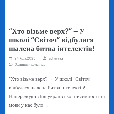
“Хто візьме верх?” – У
школі “Світоч” відбулася
шалена битва інтелектів!
24 Жов,2025
adminhq
Залишити коментар
“Хто візьме верх?” – У школі “Світоч”
відбулася шалена битва інтелектів!
Напередодні Дня української писемності та
мови у нас було …