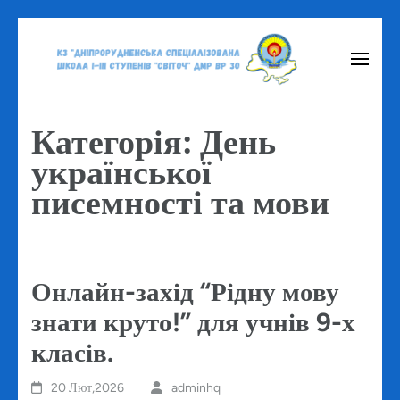
Перейти
до
вмісту
(натисніть
Категорія:
День
Enter)
української
писемності та мови
Онлайн-захід “Рідну мову
знати круто!” для учнів 9-х
класів.
20 Лют,2026
adminhq