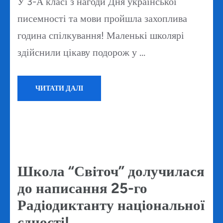
У 3-А класі з нагоди Дня української
писемності та мови пройшла захоплива
година спілкування! Маленькі школярі
здійснили цікаву подорож у …
ЧИТАТИ ДАЛІ
Школа “Світоч” долучилася
до написання 25-го
Радіодиктанту національної
єдності!