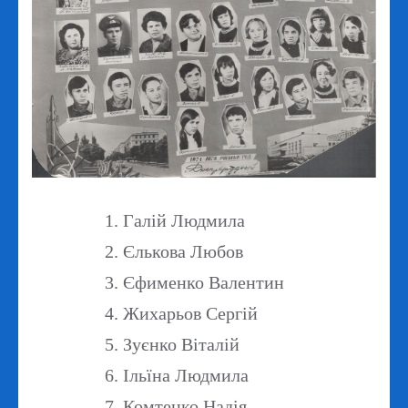
Галій Людмила
Єлькова Любов
Єфименко Валентин
Жихарьов Сергій
Зуєнко Віталій
Ільїна Людмила
Комтенко Надія