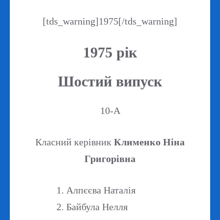
[tds_warning]1975[/tds_warning]
1975 рік
Шостий випуск
10-А
Класний керівник
Клименко Ніна
Григорівна
Алпєєва Наталія
Байбула Нелля