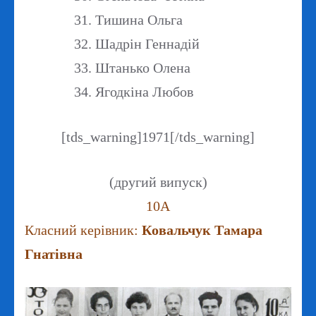
Тишина Ольга
Шадрін Геннадій
Штанько Олена
Ягодкіна Любов
[tds_warning]1971[/tds_warning]
(другий випуск)
10А
Класний керівник:
Ковальчук Тамара
Гнатівна