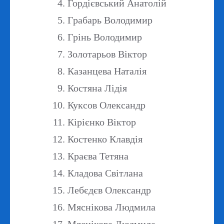
Гордієвський Анатолій
Грабарь Володимир
Грінь Володимир
Золотарьов Віктор
Казанцева Наталія
Костяна Лідія
Куксов Олександр
Кірієнко Віктор
Костенко Клавдія
Краєва Тетяна
Кладова Світлана
Лебєдєв Олександр
Мяснікова Людмила