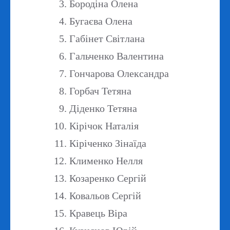
Бородіна Олена
Бугаєва Олена
Габінет Світлана
Гальченко Валентина
Гончарова Олександра
Горбач Тетяна
Діденко Тетяна
Кірічок Наталія
Кіріченко Зінаїда
Клименко Нелля
Козаренко Сергій
Ковальов Сергій
Кравець Віра