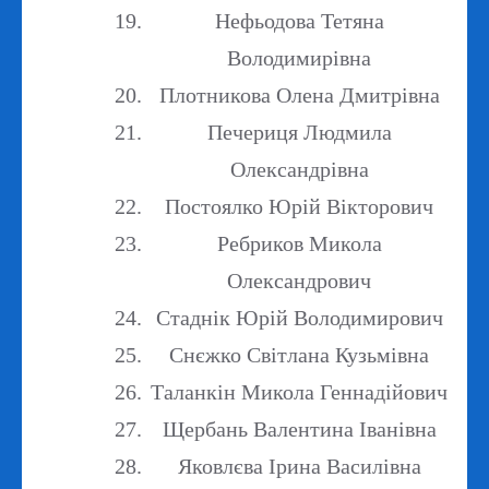
Нефьодова Тетяна
Володимирівна
Плотникова Олена Дмитрівна
Печериця Людмила
Олександрівна
Постоялко Юрій Вікторович
Ребриков Микола
Олександрович
Стаднік Юрій Володимирович
Снєжко Світлана Кузьмівна
Таланкін Микола Геннадійович
Щербань Валентина Іванівна
Яковлєва Ірина Василівна