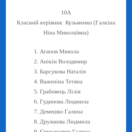
10A
Класний керівник Кузьменко (Галкіна
Ніна Миколаївна)
Агапов Микола
Анікін Володимир
Барсукова Наталія
Важеніна Тетяна
Грабовець Лілія
Гудинова Людмила
Демешко Галина
Дружкова Людмила
Єрмолкевич Галина