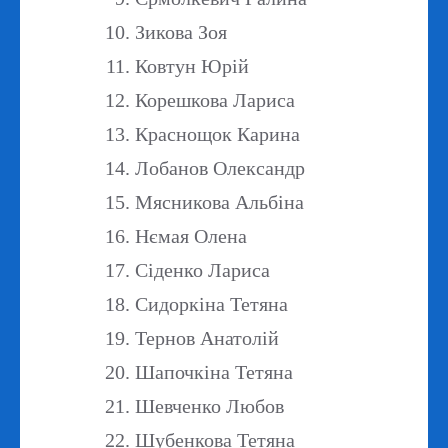
Зикова Зоя
Ковтун Юрій
Корешкова Лариса
Краснощок Карина
Лобанов Олександр
Мясникова Альбіна
Нємая Олена
Сіденко Лариса
Сидоркіна Тетяна
Тернов Анатолій
Шапочкіна Тетяна
Шевченко Любов
Шубенкова Тетяна