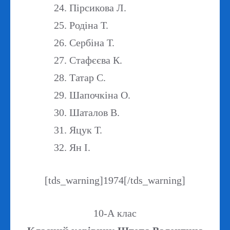
Пірсикова Л.
Родіна Т.
Сербіна Т.
Стафєєва К.
Татар С.
Шапочкіна О.
Шаталов В.
Яцук Т.
Ян І.
[tds_warning]1974[/tds_warning]
10-А клас