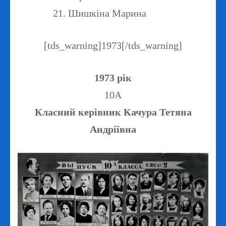
Шишкіна Марина
[tds_warning]1973[/tds_warning]
1973 рік
10А
Класний керівник Качура Тетяна
Андріївна