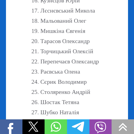
Кузнєцов Юрій
Лєснєвський Микола
Мальований Олег
Мишкіна Євгенія
Тарасов Олександр
Торчицький Олексій
Перепечаєв Олександр
Раєвська Олена
Сєрик Володимир
Столяренко Андрій
Шостак Тетяна
Шубко Наталія
10-Б