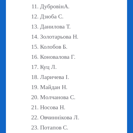
ДубровінА.
Дзюба С.
Данилова Т.
Золотарьова Н.
Колобов Б.
Коновалова Г.
Куц Л.
Ларичева І.
Майдан Н.
Молчанова С.
Носова Н.
Овчиннікова Л.
Потапов С.