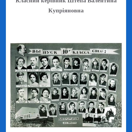
Класний керівник Штепа Валентина
Купріяновна