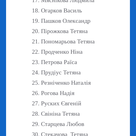
Мяснікова Людмила
Огарков Василь
Пашков Олександр
Пірожкова Тетяна
Пономарьова Тетяна
Продченко Ніна
Петрова Раїса
Прудіус Тетяна
Резніченко Наталія
Рогова Надія
Руских Євгеній
Свініна Тетяна
Старцева Любов
Стекачова Тетяна