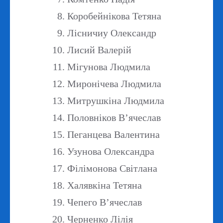
Коробейнікова Тетяна
Лісничиу Олександр
Лисий Валерій
Мігунова Людмила
Миронічева Людмила
Митрушкіна Людмила
Половніков В’ячеслав
Пеганцева Валентина
Узунова Олександра
Філімонова Світлана
Халявкіна Тетяна
Чепего В’ячеслав
Черненко Лілія