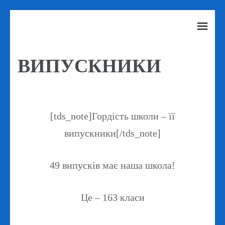
Перейти
до
вмісту
ВИПУСКНИКИ
(натисніть
Enter)
[tds_note]Гордість школи – її
випускники[/tds_note]
49 випусків має наша школа!
Це – 163 класи