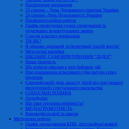
Патріотичне виховання
23 серпня – День Державного прапора України
24 серпня -День Незалежності України
Профорієнтаційна робота
Графік проведення годин спілкування та
додаткових індивідуальних занять
Список класних керівників
ТИ ЯК?
Я обираю здоровий та безпечний спосіб життя!
Методичні наробки
ШКІЛЬНЕ САМОВРЯДУВАННЯ “ЛІДЕР”
Наша творчість
Що робити школам в разі бойових дій
Про поширення агресивної субкультури серед
підлітків
Європейський день захисту дітей від сексуальної
експлуатації і сексуального насильства
СОЦІАЛЬНІ РОЛИКИ
Антибулінг
Що таке ґендерна нерівність?
МЕДІАГРАМОТНІСТЬ
Взаємодія поліції та школи
Методична робота
Графік проходження КПК, атестаційної комісії