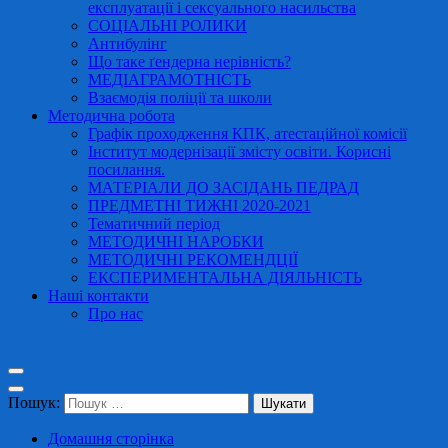
експлуатації і сексуального насильства
СОЦІАЛЬНІ РОЛИКИ
Антибулінг
Що таке ґендерна нерівність?
МЕДІАГРАМОТНІСТЬ
Взаємодія поліції та школи
Методична робота
Графік проходження КПК, атестаційної комісії
Інститут модернізації змісту освіти. Корисні
посилання.
МАТЕРІАЛИ ДО ЗАСІДАНЬ ПЕДРАД
ПРЕДМЕТНІ ТИЖНІ 2020-2021
Тематичний період
МЕТОДИЧНІ НАРОБКИ
МЕТОДИЧНІ РЕКОМЕНДЦІЇ
ЕКСПЕРИМЕНТАЛЬНА ДІЯЛЬНІСТЬ
Наші контакти
Про нас
Пошук:
Домашня сторінка