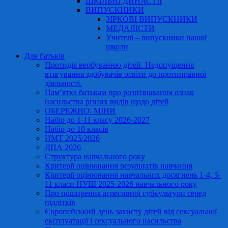
ШКІЛЬНІ ДИНАСТІЇ
ВИПУСКНИКИ
ЗІРКОВІ ВИПУСКНИКИ
МЕДАЛІСТИ
Учителі – випускники нашої
школи
Для батьків
Протидія вербуванню дітей. Недопущення
втягування здобувачів освіти до протиправної
діяльності.
Пам’ятка батькам про розпізнавання ознак
насильства різних видів щодо дітей
ОБЕРЕЖНО: МІНИ
Набір до 1-11 класу 2026-2027
Набір до 10 класів
НМТ 2025/2026
ДПА 2026
Структура навчального року
Критерії оцінювання результатів навчання
Критерії оцінювання навчальних досягнень 1-4, 5-
11 класи НУШ 2025-2026 навчального року
Про поширення агресивної субкультури серед
підлітків
Європейський день захисту дітей від сексуальної
експлуатації і сексуального насильства