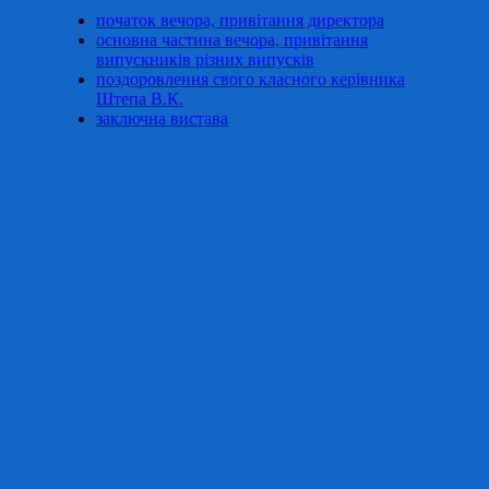
початок вечора, привітання директора
основна частина вечора, привітання
випускників різних випусків
поздоровлення свого класного керівника
Штепа В.К.
заключна вистава