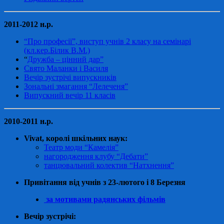
2011-2012 н.р.
“Про професії”, виступ учнів 2 класу на семінарі
(кл.кер.Білик В.М.)
“
Дружба – цінний дар”
Свято Маланки і Василя
Вечір зустрічі випускників
Зональні змагання “Лелеченя”
Випускний вечір 11 класів
2010-2011 н.р.
Vivat, королі шкільних наук:
Театр моди “Камелія”
нагородження клубу “Дебати”
танцювальний колектив “Натхнення”
Привітання від учнів з 23-лютого і 8 Березня
за мотивами радянських фільмів
Вечір зустрічі: