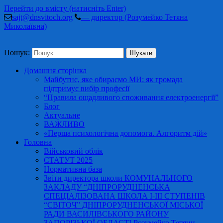
Перейти до вмісту (натисніть Enter)
sajt@dnsvitoch.org
— директор (Розумейко Тетяна
Миколаївна)
Пошук:
Домашня сторінка
Майбутнє, яке обираємо МИ: як громада
підтримує вибір професії
“Правила ощадливого споживання електроенергії”
Блог
Актуальне
ВАЖЛИВО
«Перша психологічна допомога. Алгоритм дій»
Головна
Військовий облік
СТАТУТ 2025
Нормативна база
Звіти директора школи КОМУНАЛЬНОГО
ЗАКЛАДУ “ДНІПРОРУДНЕНСЬКА
СПЕЦІАЛІЗОВАНА ШКОЛА І-ІІІ СТУПЕНІВ
“СВІТОЧ” ДНІПРОРУДНЕНСЬКОЇ МІСЬКОЇ
РАДИ ВАСИЛІВСЬКОГО РАЙОНУ
ЗАПОРІЗЬКОЇ ОБЛАСТІ Розумейко Тетяни