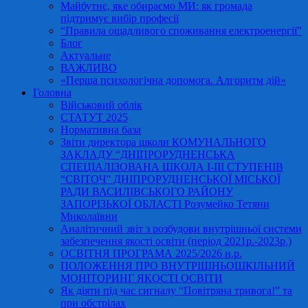
Майбутнє, яке обираємо МИ: як громада
підтримує вибір професії
“Правила ощадливого споживання електроенергії”
Блог
Актуальне
ВАЖЛИВО
«Перша психологічна допомога. Алгоритм дій»
Головна
Військовий облік
СТАТУТ 2025
Нормативна база
Звіти директора школи КОМУНАЛЬНОГО
ЗАКЛАДУ “ДНІПРОРУДНЕНСЬКА
СПЕЦІАЛІЗОВАНА ШКОЛА І-ІІІ СТУПЕНІВ
“СВІТОЧ” ДНІПРОРУДНЕНСЬКОЇ МІСЬКОЇ
РАДИ ВАСИЛІВСЬКОГО РАЙОНУ
ЗАПОРІЗЬКОЇ ОБЛАСТІ Розумейко Тетяни
Миколаївни
Аналітичний звіт з розбудови внутрішньої системи
забезпечення якості освіти (період 2021р.-2023р.)
ОСВІТНЯ ПРОГРАМА 2025/2026 н.р.
ПОЛОЖЕННЯ ПРО ВНУТРІШНЬОШКІЛЬНИЙ
МОНІТОРИНГ ЯКОСТІ ОСВІТИ
Як діяти під час сигналу “Повітряна тривога!” та
при обстрілах