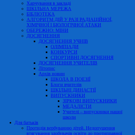
Харчування в закладі
ШКІЛЬНА МЕРЕЖА
БІБЛІОТЕКА
АЛГОРИТМ ДІЙ У РАЗІ РАДІАЦІЙНОЇ,
ХІМІЧНОЇ І БІОЛОГІЧНОЇ АТАКИ
ОБЕРЕЖНО: МІНИ
ДОСЯГНЕННЯ
ДОСЯГНЕННЯ УЧНІВ
ОЛІМПІАДИ
КОНКУРСИ
СПОРТИВНІ ДОСЯГНЕННЯ
ДОСЯГНЕННЯ УЧИТЕЛІВ
Літопис
Архів новин
ШКОЛА В ПОЕЗІЇ
Блоги вчителів
ШКІЛЬНІ ДИНАСТІЇ
ВИПУСКНИКИ
ЗІРКОВІ ВИПУСКНИКИ
МЕДАЛІСТИ
Учителі – випускники нашої
школи
Для батьків
Протидія вербуванню дітей. Недопущення
втягування здобувачів освіти до протиправної