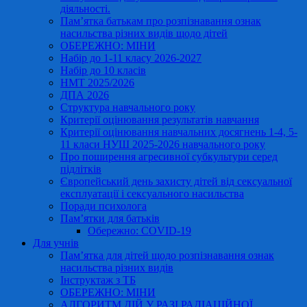
діяльності.
Пам’ятка батькам про розпізнавання ознак
насильства різних видів щодо дітей
ОБЕРЕЖНО: МІНИ
Набір до 1-11 класу 2026-2027
Набір до 10 класів
НМТ 2025/2026
ДПА 2026
Структура навчального року
Критерії оцінювання результатів навчання
Критерії оцінювання навчальних досягнень 1-4, 5-
11 класи НУШ 2025-2026 навчального року
Про поширення агресивної субкультури серед
підлітків
Європейський день захисту дітей від сексуальної
експлуатації і сексуального насильства
Поради психолога
Пам’ятки для батьків
Обережно: COVID-19
Для учнів
Пам’ятка для дітей щодо розпізнавання ознак
насильства різних видів
Інструктаж з ТБ
ОБЕРЕЖНО: МІНИ
АЛГОРИТМ ДІЙ У РАЗІ РАДІАЦІЙНОЇ,