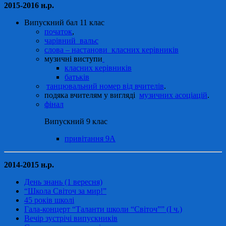
2015-2016 н.р.
Випускний бал 11 клас
початок
,
чарівний вальс
слова – настанови класних керівників
музичні виступи
класних керівників
батьків
танцювальний номер від вчителів
.
подяка вчителям у вигляді
музичних асоціацій
.
фінал
Випускний 9 клас
привітання 9А
2014-2015 н.р.
День знань (1 вересня)
“Школа Світоч за мир!”
45 років школі
Гала-концерт “Таланти школи “Світоч”” (І ч.)
Вечір зустрічі випускників