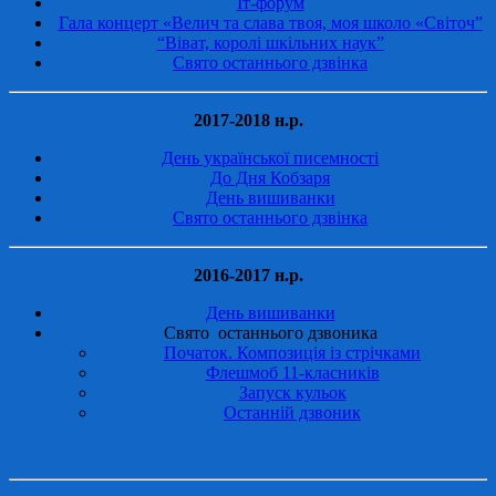
Іт-форум
Гала концерт «Велич та слава твоя, моя школо «Світоч”
“Віват, королі шкільних наук”
Свято останнього дзвінка
2017-2018 н.р.
День української писемності
До Дня Кобзаря
День вишиванки
Свято останнього дзвінка
2016-2017 н.р.
День вишиванки
Свято останнього дзвоника
Початок. Композиція із стрічками
Флешмоб 11-класників
Запуск кульок
Останній дзвоник