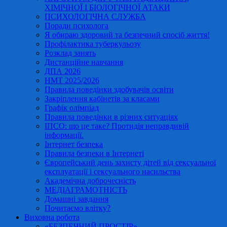
ХІМІЧНОЇ І БІОЛОГІЧНОЇ АТАКИ
ПСИХОЛОГІЧНА СЛУЖБА
Поради психолога
Я обираю здоровий та безпечний спосіб життя!
Профілактика туберкульозу
Розклад занять
Дистанційне навчання
ДПА 2026
НМТ 2025/2026
Правила поведінки здобувачів освіти
Закріплення кабінетів за класами
Графік олімпіад
Правила поведінки в різних ситуаціях
ІПСО: що це таке? Протидія неправдивій
інформації.
Інтернет безпека
Правила безпеки в Інтернеті
Європейський день захисту дітей від сексуальної
експлуатації і сексуального насильства
Академічна доброчесність
МЕДІАГРАМОТНІСТЬ
Домашні завдання
Почитаємо влітку?
Виховна робота
«БЕЗПЕЧНИЙ ПРОСТІР»