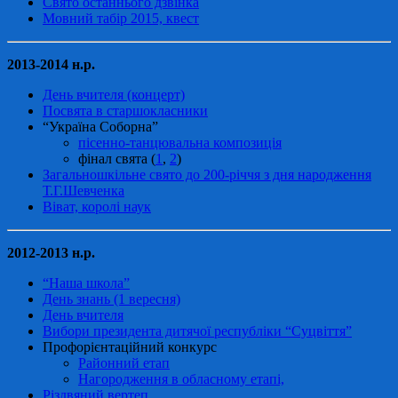
Свято останнього дзвінка
Мовний табір 2015, квест
2013-2014 н.р.
День вчителя (концерт)
Посвята в старшокласники
“Україна Соборна”
пісенно-танцювальна композиція
фінал свята (
1
,
2
)
Загальношкільне свято до 200-річчя з дня народження
Т.Г.Шевченка
Віват, королі наук
2012-2013 н.р.
“Наша школа”
День знань (1 вересня)
День вчителя
Вибори президента дитячої республіки “Суцвіття”
Профорієнтаційний конкурс
Районний етап
Нагородження в обласному етапі,
Різдвяний вертеп