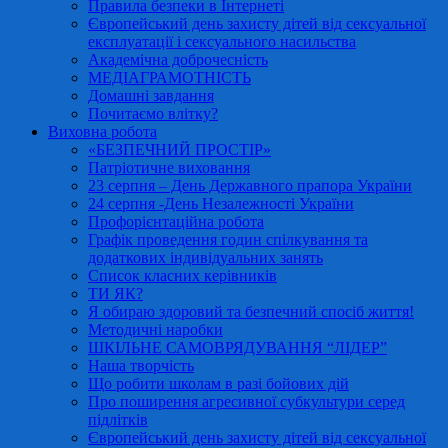
Правила безпеки в Інтернеті
Європейський день захисту дітей від сексуальної
експлуатації і сексуального насильства
Академічна доброчесність
МЕДІАГРАМОТНІСТЬ
Домашні завдання
Почитаємо влітку?
Виховна робота
«БЕЗПЕЧНИЙ ПРОСТІР»
Патріотичне виховання
23 серпня – День Державного прапора України
24 серпня -День Незалежності України
Профорієнтаційна робота
Графік проведення годин спілкування та
додаткових індивідуальних занять
Список класних керівників
ТИ ЯК?
Я обираю здоровий та безпечний спосіб життя!
Методичні наробки
ШКІЛЬНЕ САМОВРЯДУВАННЯ “ЛІДЕР”
Наша творчість
Що робити школам в разі бойових дій
Про поширення агресивної субкультури серед
підлітків
Європейський день захисту дітей від сексуальної