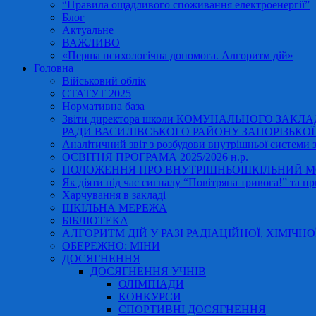
“Правила ощадливого споживання електроенергії”
Блог
Актуальне
ВАЖЛИВО
«Перша психологічна допомога. Алгоритм дій»
Головна
Військовий облік
СТАТУТ 2025
Нормативна база
Звіти директора школи КОМУНАЛЬНОГО ЗАКЛ
РАДИ ВАСИЛІВСЬКОГО РАЙОНУ ЗАПОРІЗЬКОЇ ОБ
Аналітичний звіт з розбудови внутрішньої системи за
ОСВІТНЯ ПРОГРАМА 2025/2026 н.р.
ПОЛОЖЕННЯ ПРО ВНУТРІШНЬОШКІЛЬНИЙ МО
Як діяти під час сигналу “Повітряна тривога!” та пр
Харчування в закладі
ШКІЛЬНА МЕРЕЖА
БІБЛІОТЕКА
АЛГОРИТМ ДІЙ У РАЗІ РАДІАЦІЙНОЇ, ХІМІЧНО
ОБЕРЕЖНО: МІНИ
ДОСЯГНЕННЯ
ДОСЯГНЕННЯ УЧНІВ
ОЛІМПІАДИ
КОНКУРСИ
СПОРТИВНІ ДОСЯГНЕННЯ