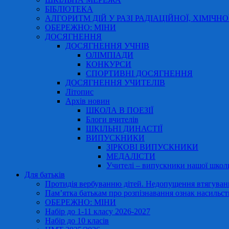
БІБЛІОТЕКА
АЛГОРИТМ ДІЙ У РАЗІ РАДІАЦІЙНОЇ, ХІМІЧНО
ОБЕРЕЖНО: МІНИ
ДОСЯГНЕННЯ
ДОСЯГНЕННЯ УЧНІВ
ОЛІМПІАДИ
КОНКУРСИ
СПОРТИВНІ ДОСЯГНЕННЯ
ДОСЯГНЕННЯ УЧИТЕЛІВ
Літопис
Архів новин
ШКОЛА В ПОЕЗІЇ
Блоги вчителів
ШКІЛЬНІ ДИНАСТІЇ
ВИПУСКНИКИ
ЗІРКОВІ ВИПУСКНИКИ
МЕДАЛІСТИ
Учителі – випускники нашої школ
Для батьків
Протидія вербуванню дітей. Недопущення втягування
Пам’ятка батькам про розпізнавання ознак насильст
ОБЕРЕЖНО: МІНИ
Набір до 1-11 класу 2026-2027
Набір до 10 класів