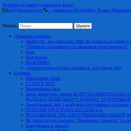
Перейти до вмісту (натисніть Enter)
sajt@dnsvitoch.org
— директор (Розумейко Тетяна Миколаїв
Пошук:
Домашня сторінка
Майбутнє, яке обираємо МИ: як громада підтримує в
“Правила ощадливого споживання електроенергії”
Блог
Актуальне
ВАЖЛИВО
«Перша психологічна допомога. Алгоритм дій»
Головна
Військовий облік
СТАТУТ 2025
Нормативна база
Звіти директора школи КОМУНАЛЬНОГО ЗАКЛ
РАДИ ВАСИЛІВСЬКОГО РАЙОНУ ЗАПОРІЗЬКОЇ ОБ
Аналітичний звіт з розбудови внутрішньої системи за
ОСВІТНЯ ПРОГРАМА 2025/2026 н.р.
ПОЛОЖЕННЯ ПРО ВНУТРІШНЬОШКІЛЬНИЙ МО
Як діяти під час сигналу “Повітряна тривога!” та пр
Харчування в закладі
ШКІЛЬНА МЕРЕЖА