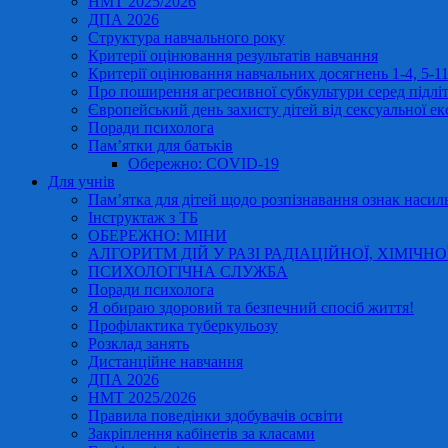
НМТ 2025/2026
ДПА 2026
Структура навчального року
Критерії оцінювання результатів навчання
Критерії оцінювання навчальних досягнень 1-4, 5-
Про поширення агресивної субкультури серед підліт
Європейський день захисту дітей від сексуальної ек
Поради психолога
Пам’ятки для батьків
Обережно: COVID-19
Для учнів
Пам’ятка для дітей щодо розпізнавання ознак насиль
Інструктаж з ТБ
ОБЕРЕЖНО: МІНИ
АЛГОРИТМ ДІЙ У РАЗІ РАДІАЦІЙНОЇ, ХІМІЧНО
ПСИХОЛОГІЧНА СЛУЖБА
Поради психолога
Я обираю здоровий та безпечний спосіб життя!
Профілактика туберкульозу
Розклад занять
Дистанційне навчання
ДПА 2026
НМТ 2025/2026
Правила поведінки здобувачів освіти
Закріплення кабінетів за класами