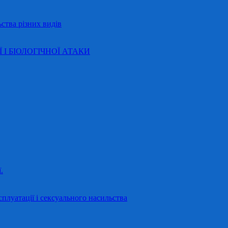
ства різних видів
Ї І БІОЛОГІЧНОЇ АТАКИ
.
сплуатації і сексуального насильства