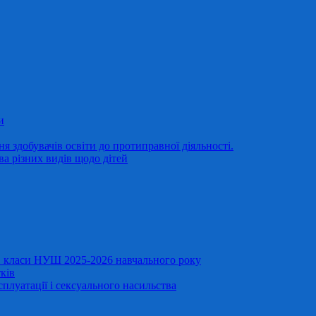
и
 здобувачів освіти до протиправної діяльності.
ва різних видів щодо дітей
11 класи НУШ 2025-2026 навчального року
ків
сплуатації і сексуального насильства