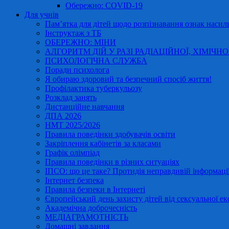
Обережно: COVID-19
Для учнів
Пам’ятка для дітей щодо розпізнавання ознак насиль
Інструктаж з ТБ
ОБЕРЕЖНО: МІНИ
АЛГОРИТМ ДІЙ У РАЗІ РАДІАЦІЙНОЇ, ХІМІЧНО
ПСИХОЛОГІЧНА СЛУЖБА
Поради психолога
Я обираю здоровий та безпечний спосіб життя!
Профілактика туберкульозу
Розклад занять
Дистанційне навчання
ДПА 2026
НМТ 2025/2026
Правила поведінки здобувачів освіти
Закріплення кабінетів за класами
Графік олімпіад
Правила поведінки в різних ситуаціях
ІПСО: що це таке? Протидія неправдивій інформації
Інтернет безпека
Правила безпеки в Інтернеті
Європейський день захисту дітей від сексуальної ек
Академічна доброчесність
МЕДІАГРАМОТНІСТЬ
Домашні завдання