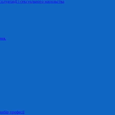
сплуатації і сексуального насильства
ння.
ибір професії