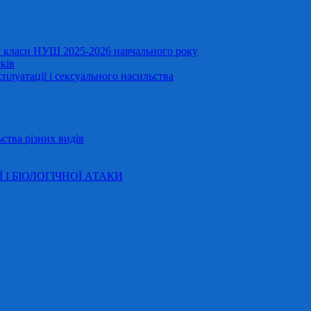
11 класи НУШ 2025-2026 навчального року
ків
сплуатації і сексуального насильства
ства різних видів
Ї І БІОЛОГІЧНОЇ АТАКИ