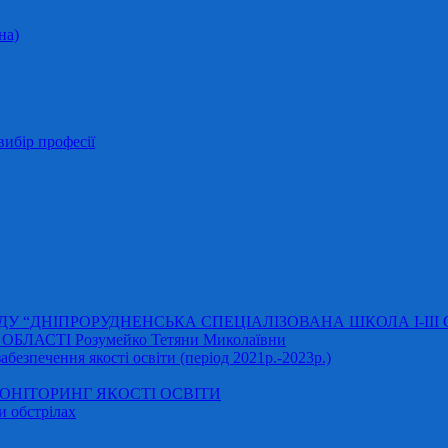
на)
ибір професії
АДУ “ДНІПРОРУДНЕНСЬКА СПЕЦІАЛІЗОВАНА ШКОЛА І-ІІІ
ЛАСТІ Розумейко Тетяни Миколаївни
безпечення якості освіти (період 2021р.-2023р.)
НІТОРИНГ ЯКОСТІ ОСВІТИ
и обстрілах