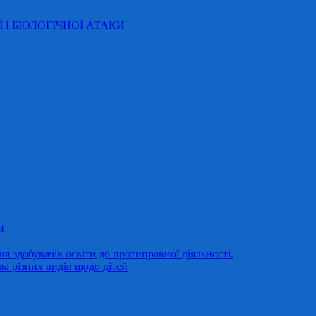
Ї І БІОЛОГІЧНОЇ АТАКИ
и
 здобувачів освіти до протиправної діяльності.
ва різних видів щодо дітей