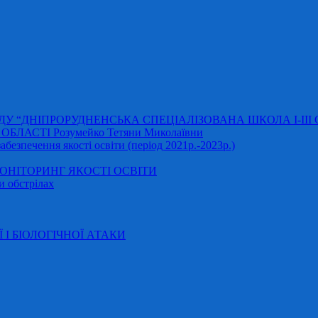
АДУ “ДНІПРОРУДНЕНСЬКА СПЕЦІАЛІЗОВАНА ШКОЛА І-ІІІ
ЛАСТІ Розумейко Тетяни Миколаївни
безпечення якості освіти (період 2021р.-2023р.)
НІТОРИНГ ЯКОСТІ ОСВІТИ
и обстрілах
Ї І БІОЛОГІЧНОЇ АТАКИ