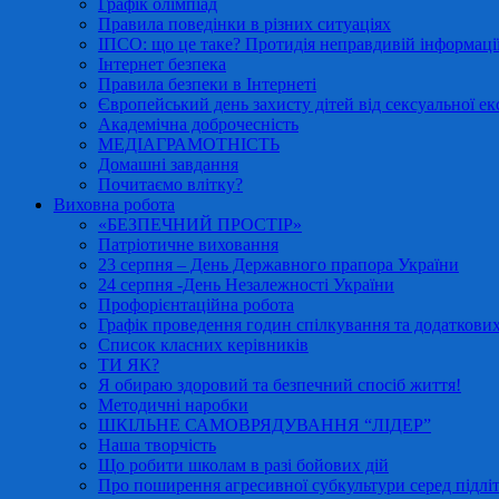
Графік олімпіад
Правила поведінки в різних ситуаціях
ІПСО: що це таке? Протидія неправдивій інформації
Інтернет безпека
Правила безпеки в Інтернеті
Європейський день захисту дітей від сексуальної ек
Академічна доброчесність
МЕДІАГРАМОТНІСТЬ
Домашні завдання
Почитаємо влітку?
Виховна робота
«БЕЗПЕЧНИЙ ПРОСТІР»
Патріотичне виховання
23 серпня – День Державного прапора України
24 серпня -День Незалежності України
Профорієнтаційна робота
Графік проведення годин спілкування та додаткових
Список класних керівників
ТИ ЯК?
Я обираю здоровий та безпечний спосіб життя!
Методичні наробки
ШКІЛЬНЕ САМОВРЯДУВАННЯ “ЛІДЕР”
Наша творчість
Що робити школам в разі бойових дій
Про поширення агресивної субкультури серед підліт