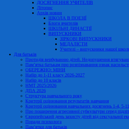
ДОСЯГНЕННЯ УЧИТЕЛІВ
Літопис
Архів новин
ШКОЛА В ПОЕЗІЇ
Блоги вчителів
ШКІЛЬНІ ДИНАСТІЇ
ВИПУСКНИКИ
ЗІРКОВІ ВИПУСКНИКИ
МЕДАЛІСТИ
Учителі – випускники нашої школ
Для батьків
Протидія вербуванню дітей. Недопущення втягування
Пам’ятка батькам про розпізнавання ознак насильст
ОБЕРЕЖНО: МІНИ
Набір до 1-11 класу 2026-2027
Набір до 10 класів
НМТ 2025/2026
ДПА 2026
Структура навчального року
Критерії оцінювання результатів навчання
Критерії оцінювання навчальних досягнень 1-4, 5-
Про поширення агресивної субкультури серед підліт
Європейський день захисту дітей від сексуальної ек
Поради психолога
Пам’ятки для батьків