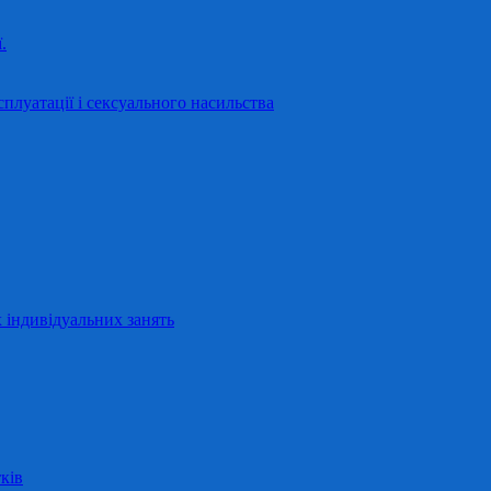
.
сплуатації і сексуального насильства
 індивідуальних занять
ків