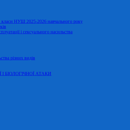
11 класи НУШ 2025-2026 навчального року
ків
сплуатації і сексуального насильства
ства різних видів
Ї І БІОЛОГІЧНОЇ АТАКИ