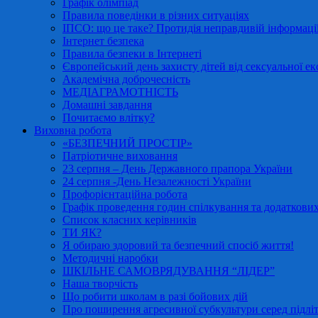
Графік олімпіад
Правила поведінки в різних ситуаціях
ІПСО: що це таке? Протидія неправдивій інформації
Інтернет безпека
Правила безпеки в Інтернеті
Європейський день захисту дітей від сексуальної ек
Академічна доброчесність
МЕДІАГРАМОТНІСТЬ
Домашні завдання
Почитаємо влітку?
Виховна робота
«БЕЗПЕЧНИЙ ПРОСТІР»
Патріотичне виховання
23 серпня – День Державного прапора України
24 серпня -День Незалежності України
Профорієнтаційна робота
Графік проведення годин спілкування та додаткових
Список класних керівників
ТИ ЯК?
Я обираю здоровий та безпечний спосіб життя!
Методичні наробки
ШКІЛЬНЕ САМОВРЯДУВАННЯ “ЛІДЕР”
Наша творчість
Що робити школам в разі бойових дій
Про поширення агресивної субкультури серед підліт