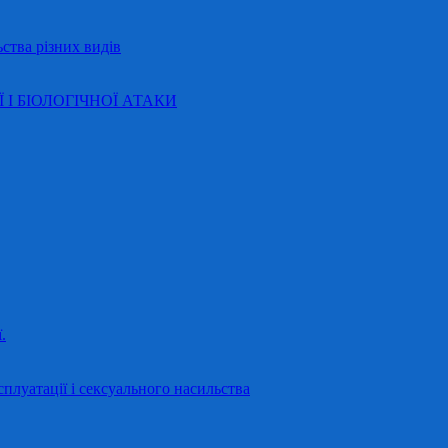
ства різних видів
Ї І БІОЛОГІЧНОЇ АТАКИ
.
сплуатації і сексуального насильства