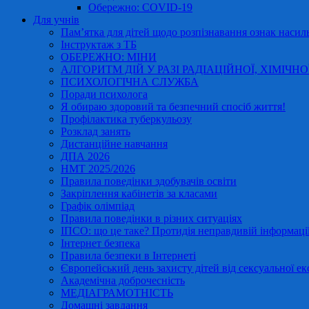
Обережно: COVID-19
Для учнів
Пам’ятка для дітей щодо розпізнавання ознак насиль
Інструктаж з ТБ
ОБЕРЕЖНО: МІНИ
АЛГОРИТМ ДІЙ У РАЗІ РАДІАЦІЙНОЇ, ХІМІЧНО
ПСИХОЛОГІЧНА СЛУЖБА
Поради психолога
Я обираю здоровий та безпечний спосіб життя!
Профілактика туберкульозу
Розклад занять
Дистанційне навчання
ДПА 2026
НМТ 2025/2026
Правила поведінки здобувачів освіти
Закріплення кабінетів за класами
Графік олімпіад
Правила поведінки в різних ситуаціях
ІПСО: що це таке? Протидія неправдивій інформації
Інтернет безпека
Правила безпеки в Інтернеті
Європейський день захисту дітей від сексуальної ек
Академічна доброчесність
МЕДІАГРАМОТНІСТЬ
Домашні завдання