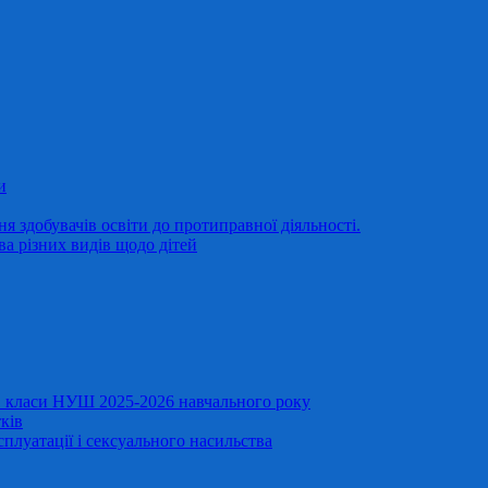
и
 здобувачів освіти до протиправної діяльності.
ва різних видів щодо дітей
11 класи НУШ 2025-2026 навчального року
ків
сплуатації і сексуального насильства