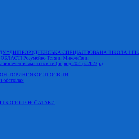
АДУ “ДНІПРОРУДНЕНСЬКА СПЕЦІАЛІЗОВАНА ШКОЛА І-ІІІ
ЛАСТІ Розумейко Тетяни Миколаївни
безпечення якості освіти (період 2021р.-2023р.)
НІТОРИНГ ЯКОСТІ ОСВІТИ
и обстрілах
Ї І БІОЛОГІЧНОЇ АТАКИ