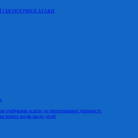
Ї І БІОЛОГІЧНОЇ АТАКИ
и
 здобувачів освіти до протиправної діяльності.
ва різних видів щодо дітей