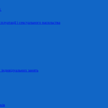
.
сплуатації і сексуального насильства
 індивідуальних занять
ків