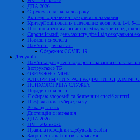
НМТ 2025/2026
ДПА 2026
Структура навчального року
Критерії оцінювання результатів навчання
Критерії оцінювання навчальних досягнень 1-4, 5-
Про поширення агресивної субкультури серед підліт
Європейський день захисту дітей від сексуальної ек
Поради психолога
Пам’ятки для батьків
Обережно: COVID-19
Для учнів
Пам’ятка для дітей щодо розпізнавання ознак насиль
Інструктаж з ТБ
ОБЕРЕЖНО: МІНИ
АЛГОРИТМ ДІЙ У РАЗІ РАДІАЦІЙНОЇ, ХІМІЧНО
ПСИХОЛОГІЧНА СЛУЖБА
Поради психолога
Я обираю здоровий та безпечний спосіб життя!
Профілактика туберкульозу
Розклад занять
Дистанційне навчання
ДПА 2026
НМТ 2025/2026
Правила поведінки здобувачів освіти
Закріплення кабінетів за класами