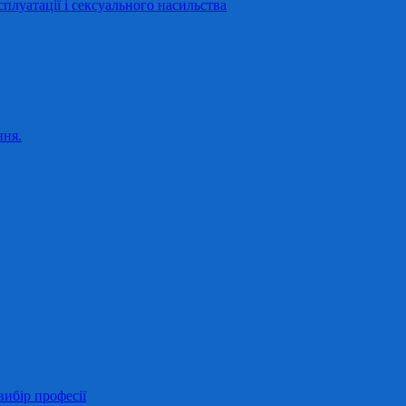
сплуатації і сексуального насильства
ння.
ибір професії