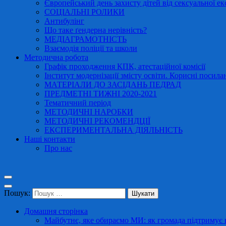
Європейський день захисту дітей від сексуальної ек
СОЦІАЛЬНІ РОЛИКИ
Антибулінг
Що таке ґендерна нерівність?
МЕДІАГРАМОТНІСТЬ
Взаємодія поліції та школи
Методична робота
Графік проходження КПК, атестаційної комісії
Інститут модернізації змісту освіти. Корисні посила
МАТЕРІАЛИ ДО ЗАСІДАНЬ ПЕДРАД
ПРЕДМЕТНІ ТИЖНІ 2020-2021
Тематичний період
МЕТОДИЧНІ НАРОБКИ
МЕТОДИЧНІ РЕКОМЕНДЦІЇ
ЕКСПЕРИМЕНТАЛЬНА ДІЯЛЬНІСТЬ
Наші контакти
Про нас
Пошук:
Домашня сторінка
Майбутнє, яке обираємо МИ: як громада підтримує в