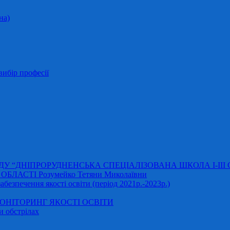
на)
ибір професії
АДУ “ДНІПРОРУДНЕНСЬКА СПЕЦІАЛІЗОВАНА ШКОЛА І-ІІІ
ЛАСТІ Розумейко Тетяни Миколаївни
безпечення якості освіти (період 2021р.-2023р.)
НІТОРИНГ ЯКОСТІ ОСВІТИ
и обстрілах