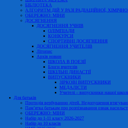
БІБЛІОТЕКА
АЛГОРИТМ ДІЙ У РАЗІ РАДІАЦІЙНОЇ, ХІМІЧНО
ОБЕРЕЖНО: МІНИ
ДОСЯГНЕННЯ
ДОСЯГНЕННЯ УЧНІВ
ОЛІМПІАДИ
КОНКУРСИ
СПОРТИВНІ ДОСЯГНЕННЯ
ДОСЯГНЕННЯ УЧИТЕЛІВ
Літопис
Архів новин
ШКОЛА В ПОЕЗІЇ
Блоги вчителів
ШКІЛЬНІ ДИНАСТІЇ
ВИПУСКНИКИ
ЗІРКОВІ ВИПУСКНИКИ
МЕДАЛІСТИ
Учителі – випускники нашої школ
Для батьків
Протидія вербуванню дітей. Недопущення втягування
Пам’ятка батькам про розпізнавання ознак насильст
ОБЕРЕЖНО: МІНИ
Набір до 1-11 класу 2026-2027
Набір до 10 класів