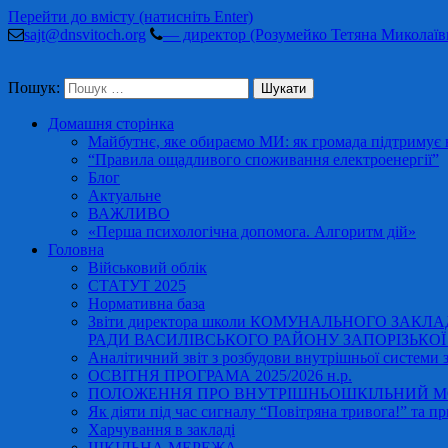
Перейти до вмісту (натисніть Enter)
sajt@dnsvitoch.org
— директор (Розумейко Тетяна Миколаїв
Пошук:
Домашня сторінка
Майбутнє, яке обираємо МИ: як громада підтримує в
“Правила ощадливого споживання електроенергії”
Блог
Актуальне
ВАЖЛИВО
«Перша психологічна допомога. Алгоритм дій»
Головна
Військовий облік
СТАТУТ 2025
Нормативна база
Звіти директора школи КОМУНАЛЬНОГО ЗАКЛ
РАДИ ВАСИЛІВСЬКОГО РАЙОНУ ЗАПОРІЗЬКОЇ ОБ
Аналітичний звіт з розбудови внутрішньої системи за
ОСВІТНЯ ПРОГРАМА 2025/2026 н.р.
ПОЛОЖЕННЯ ПРО ВНУТРІШНЬОШКІЛЬНИЙ МО
Як діяти під час сигналу “Повітряна тривога!” та пр
Харчування в закладі
ШКІЛЬНА МЕРЕЖА