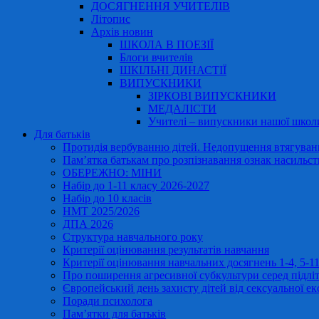
ДОСЯГНЕННЯ УЧИТЕЛІВ
Літопис
Архів новин
ШКОЛА В ПОЕЗІЇ
Блоги вчителів
ШКІЛЬНІ ДИНАСТІЇ
ВИПУСКНИКИ
ЗІРКОВІ ВИПУСКНИКИ
МЕДАЛІСТИ
Учителі – випускники нашої школ
Для батьків
Протидія вербуванню дітей. Недопущення втягування
Пам’ятка батькам про розпізнавання ознак насильст
ОБЕРЕЖНО: МІНИ
Набір до 1-11 класу 2026-2027
Набір до 10 класів
НМТ 2025/2026
ДПА 2026
Структура навчального року
Критерії оцінювання результатів навчання
Критерії оцінювання навчальних досягнень 1-4, 5-
Про поширення агресивної субкультури серед підліт
Європейський день захисту дітей від сексуальної ек
Поради психолога
Пам’ятки для батьків