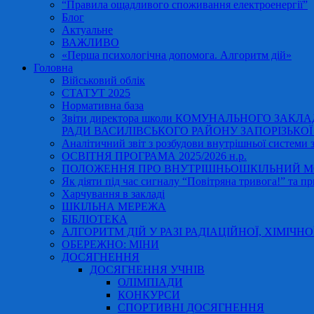
“Правила ощадливого споживання електроенергії”
Блог
Актуальне
ВАЖЛИВО
«Перша психологічна допомога. Алгоритм дій»
Головна
Військовий облік
СТАТУТ 2025
Нормативна база
Звіти директора школи КОМУНАЛЬНОГО ЗАКЛ
РАДИ ВАСИЛІВСЬКОГО РАЙОНУ ЗАПОРІЗЬКОЇ ОБ
Аналітичний звіт з розбудови внутрішньої системи за
ОСВІТНЯ ПРОГРАМА 2025/2026 н.р.
ПОЛОЖЕННЯ ПРО ВНУТРІШНЬОШКІЛЬНИЙ МО
Як діяти під час сигналу “Повітряна тривога!” та пр
Харчування в закладі
ШКІЛЬНА МЕРЕЖА
БІБЛІОТЕКА
АЛГОРИТМ ДІЙ У РАЗІ РАДІАЦІЙНОЇ, ХІМІЧНО
ОБЕРЕЖНО: МІНИ
ДОСЯГНЕННЯ
ДОСЯГНЕННЯ УЧНІВ
ОЛІМПІАДИ
КОНКУРСИ
СПОРТИВНІ ДОСЯГНЕННЯ