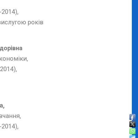
-2014),
вислугою років
дорівна
економіки,
2014),
а,
вчання,
-2014),