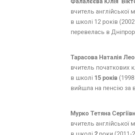
Фалалєєва Юлія Вікт
вчитель англійської м
в школі 12 років (2002
перевелась в Дніпрор
Тарасова Наталія Лео
вчитель початкових к
в школі
15 років
(1998
вийшла на пенсію за 
Мурко Тетяна Сергіїв
вчитель англійської м
в школі
2
роки (2011-2