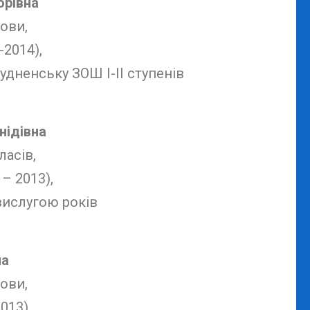
орівна
ови,
-2014),
удненську ЗОШ І-ІІ ступенів
нідівна
ласів,
 – 2013),
вислугою років
на
ови,
013),