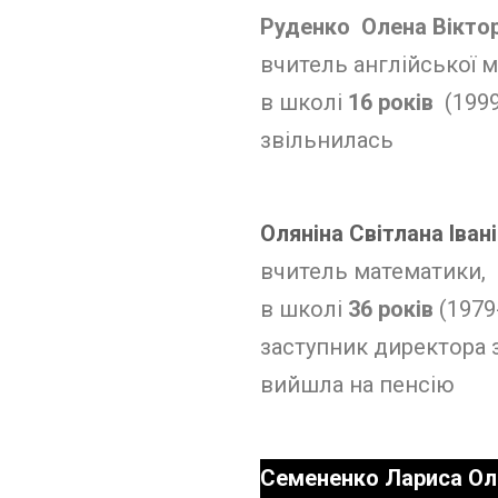
Руденко Олена Віктор
вчитель англійської м
в школі
16 років
(1999
звільнилась
Оляніна Світлана Іван
вчитель математики,
в школі
36 років
(1979
заступник директора 
вийшла на пенсію
Cемененко Лариса Ол