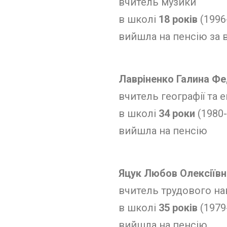
вчитель музики
в школі
18 років
(1996
вийшла на пенсію за 
Лавріненко Галина Фе
вчитель географії та 
в школі
34 роки
(1980-
вийшла на пенсію
Яцук Любов Олексіївн
вчитель трудового на
в школі
35 років
(1979
вийшла на пенсію