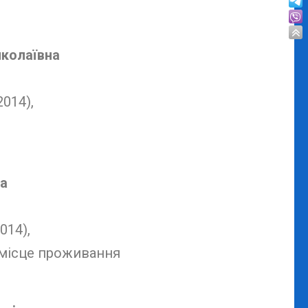
иколаївна
2014),
на
014),
 місце проживання