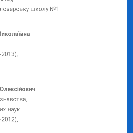
ілозерську школу №1
Миколаївна
-2013),
Олексійович
ознавства,
их наук
-2012)
,