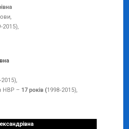
івна
ови,
-2015),
івна
-2015),
з НВР –
17 років (
1998-2015),
ександрівна