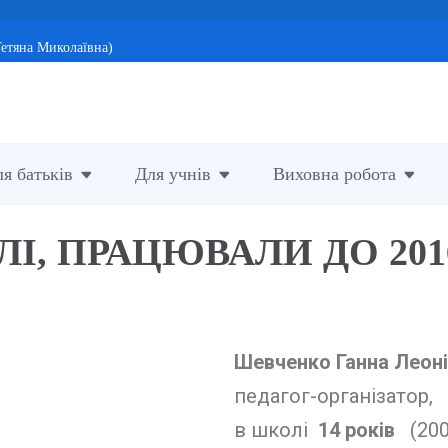
етяна Миколаївна)
я батьків
Для учнів
Виховна робота
, ПРАЦЮВАЛИ ДО 2016,
Шевченко Ганна Леоні
педагог-організатор,
в школі
14
років
(200