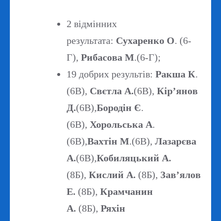
2 відмінних
результата:
Сухаренко О
. (6-
Г),
Рибасова М
.(6-Г);
19 добрих результів:
Ракша К
.
(6В),
Свєтла А.
(6В),
Кір’янов
Д.
(6В),
Бородін Є
.
(6В),
Хорольська А
.
(6В),
Вахтін М
.(6В),
Лазарєва
А.
(6В),
Кобиляцький А.
(8Б),
Кислий А.
(8Б),
Зав’ялов
Е.
(8Б),
Крамчанин
А.
(8Б),
Ряхін