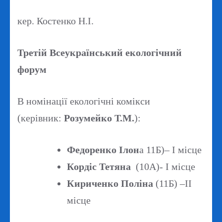
кер. Костенко Н.І.
Третій Всеукраїнський екологічний
форум
В номінації екологічні комікси
(керівник:
Розумейко Т.М.
):
Федоренко Ілон
а 11Б)– І місце
Кордіс Тетяна
(10А)- І місце
Кириченко Поліна
(11Б) –ІІ
місце