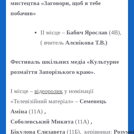
мистецтва «Заговори, щоб я тебе
побачив»
ІІ місце –
Бабич Ярослав
(4В),
( вчитель
Алєнікова Т.В.)
Фестиваль шкільних медіа «Культурне
розмаїття Запорізького краю».
І місце –
відеоролик
у номінації
«Телевізійний матеріал» –
Семенець
Аміна
(11А)
,
Соболевський Микита
(11А)
,
Бікулова Єлизавета
(11Б), керівники:
Розуме