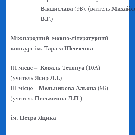
Владислава
(9Б), (вчитель
Михайл
В.Г.)
Міжнародний мовно-літературний
конкурс ім. Тараса Шевченка
ІІІ місце
– Коваль Тетянуа
(10А)
(учитель
Ясир Л.І.
)
ІІІ місце –
Мельникова Альона
(9Б)
(учитель
Письменна Л.П
.)
ім. Петра Яцика