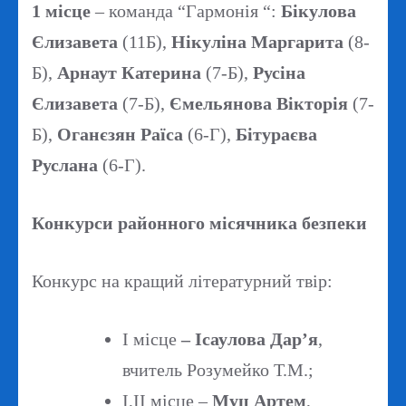
1 місце
– команда “Гармонія “:
Бікулова
Єлизавета
(11Б),
Нікуліна Маргарита
(8-
Б),
Арнаут Катерина
(7-Б),
Русіна
Єлизавета
(7-Б),
Ємельянова Вікторія
(7-
Б),
Оганєзян Раїса
(6-Г),
Бітураєва
Руслана
(6-Г).
Конкурси районного мiсячника безпеки
Конкурс на кращий літературний твір:
І місце
– Ісаулова Дар’я
,
вчитель Розумейко Т.М.;
І,ІІ місце –
Муц Артем
,