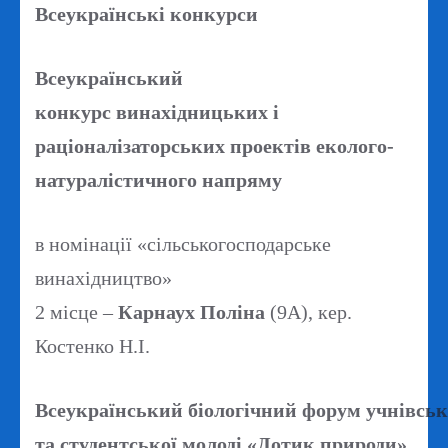
Всеукраїнські конкурси
Всеукраїнський
конкурс винахідницьких і
раціоналізаторських проектів еколого-
натуралістичного напряму
в номінації «сільськогосподарське
винахідництво»
2 місце –
Карнаух Поліна
(9А), кер.
Костенко Н.І.
Всеукраїнський біологічний форум учнівськ
та студентської молоді «Дотик природи»