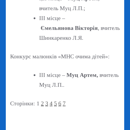
вчитель Муц Л.П.;
ІІІ місце –
Ємельянова Вікторія
, вчитель
Шинкаренко Л.Я.
Конкурс малюнків «МНС очима дітей»:
ІІІ місце –
Муц Артем,
вчитель
Муц Л.П..
Сторінки:
1
2
3
4
5
6
7