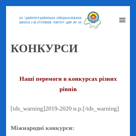
Перейти
до
вмісту
(натисніть
КОНКУРСИ
Enter)
Наші перемоги в конкурсах різних
рівнів
[tds_warning]2019-2020 н.р.[/tds_warning]
Міжнародні конкурси: