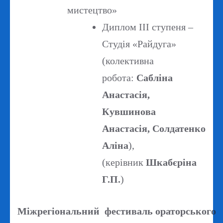
мистецтво»
Диплом ІІІ ступеня –
Студія «Райдуга»
(колективна
робота:
Сабліна
Анастасія,
Кувшинова
Анастасія, Солдатенко
Аліна
),
(керівник
Шкабєріна
Г.П.
)
Міжрегіональний фестиваль ораторського