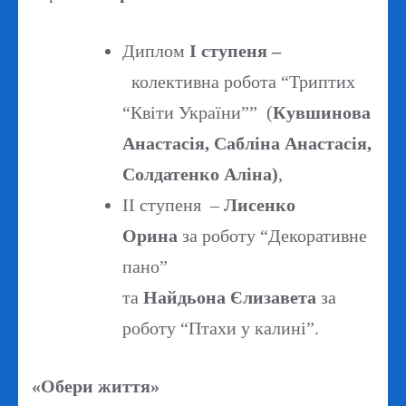
Диплом
І ступеня –
колективна робота “Триптих
“Квіти України”” (
Кувшинова
Анастасія, Сабліна Анастасія,
Солдатенко Аліна)
,
ІІ ступеня –
Лисенко
Орина
за роботу “Декоративне
пано”
та
Найдьона Єлизавета
за
роботу “Птахи у калині”.
«Обери життя»