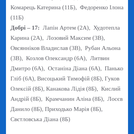
Комарець Катерина (11Б), Федоренко Ілона
(11Б)
Добрі – 17:
Лапін Артем (2А), Худотепла
Карина (2А), Лозовий Максим (3В),
Овсянніков Владислав (3В), Рубан Альона
(3В), Козлов Олександр (6А), Литвин
Дмитро (6А), Останіна Діана (6А), Панько
Гліб (6А), Висоцький Тимофій (8Б), Гуков
Олексій (8Б), Канакова Лідія (8Б), Кислий
Андрій (8Б), Крамчанин Аліна (8Б), Лосєв
Данило (8Б), Приходько Марія (8Б),
Свєтловська Діана (8Б)