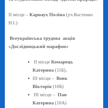
ІІ місце –
Карнаух Поліна
(уч.Костенко
Н.І.)
Всеукраїнська трудова акція
«Дослідницький марафон»
ІІ місце
Комарець
Катерина
(11Б),
ІІІ місця –
Вовк
Вікторія
(10Б)
ІІІ місце –
Пан
Катерина
(10А)