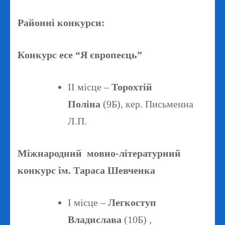
Районні конкурси:
Конкурс есе “Я європеєць”
ІІ місце –
Торохтій
Поліна
(9Б), кер. Письменна
Л.П.
Міжнародний мовно-літературний
конкурс ім. Тараса Шевченка
І місце –
Легкоступ
Владислава
(10Б) ,