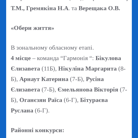
Т.М., Гремякіна Н.А
. та
Верещака О.В.
«Обери життя»
В зональному обласному етапі.
4 місце
– команда “Гармонія “:
Бікулова
Єлизавета
(11Б),
Нікуліна Маргарита
(8-
Б),
Арнаут Катерина
(7-Б),
Русіна
Єлизавета
(7-Б),
Ємельянова Вікторія
(7-
Б),
Оганєзян Раїса
(6-Г),
Бітураєва
Руслана
(6-Г).
Районні конкурси: