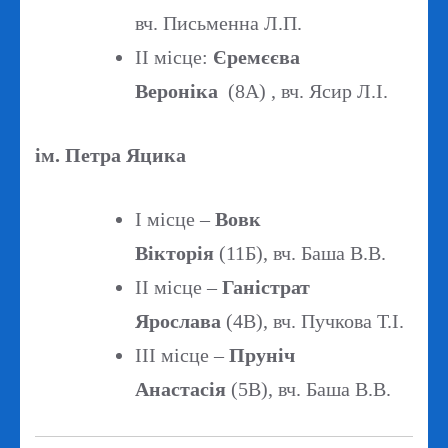
вч. Письменна Л.П.
ІІ місце:
Єремєєва
Вероніка
(8А) , вч. Ясир Л.І.
ім. Петра Яцика
І місце –
Вовк
Вікторія
(11Б), вч. Баша В.В.
ІІ місце –
Ганістрат
Ярослава
(4В), вч. Пучкова Т.І.
ІІІ місце –
Пруніч
Анастасія
(5В), вч. Баша В.В.