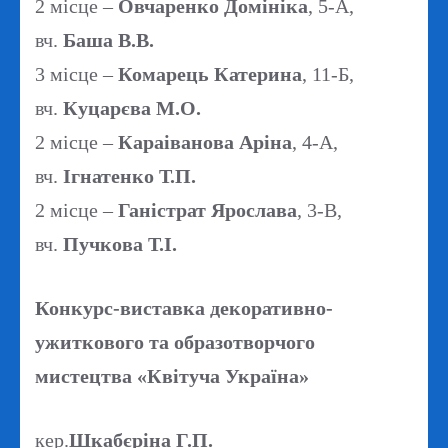
2 місце –
Овчаренко Домініка
, 5-А,
вч.
Баша В.В.
3 місце –
Комарець Катерина
, 11-Б,
вч.
Куцарєва М.О.
2 місце –
Караіванова Аріна
, 4-А,
вч.
Ігнатенко Т.П.
2 місце –
Ганістрат Ярослава
, 3-В,
вч.
Пучкова Т.І.
Конкурс-виставка декоративно-
ужиткового та образотворчого
мистецтва «Квітуча Україна»
кер.
Шкабєріна Г.П.