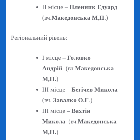
ІІ місце –
Пленник Едуард
(вч.
Македонська М,П.
)
Регіональний рівень:
І місце –
Головко
Андрій
(вч.
Македонська
М,П.
)
ІІІ місце –
Бегічев Микола
(вч.
Завалко О.Г
.)
ІІІ місце –
Вахтін
Микола
(вч.
Македонська
М,П.
)