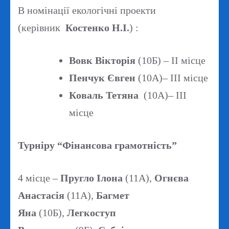
В номінації екологічні проекти
(керівник
Костенко Н.І.
) :
Вовк Вікторія
(10Б) – ІІ місце
Пенчук Євген
(10А)– ІІІ місце
Коваль Тетяна
(10А)– ІІІ
місце
Турніру “Фінансова грамотність”
4 місце –
Пругло Ілона
(11А),
Огнєва
Анастасія
(11А),
Багмет
Яна
(10Б),
Легкоступ