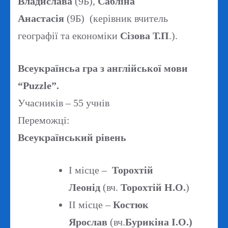
Владислава
(9Б),
Сабліна
Анастасія
(9Б) (керівник вчитель
географії та економіки
Сізова Т.П
.).
Всеукраїнсьа гра з англійської мови
“Puzzle”.
Учасників – 55 учнів
Переможці:
Всеукраїнський рівень
І місце –
Торохтій
Леонід
(вч.
Торохтій Н.О.
)
ІІ місце –
Костюк
Ярослав
(вч.
Бурикіна І.О.)