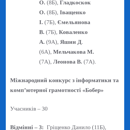
О.
(8Б),
Гладкоскок
О.
(8Б),
Іващенко
І.
(7Б),
Ємельянова
В.
(7Б),
Коваленко
А.
(9А),
Яшин Д
.
(6А),
Мельчакова М.
(7А),
Леонова В.
(7А).
Міжнародний конкурс з інформатики та
комп’ютерної грамотності
«Бобер»
Учасників – 30
Відмінні – 3:
Гріщенко Данило (11Б),