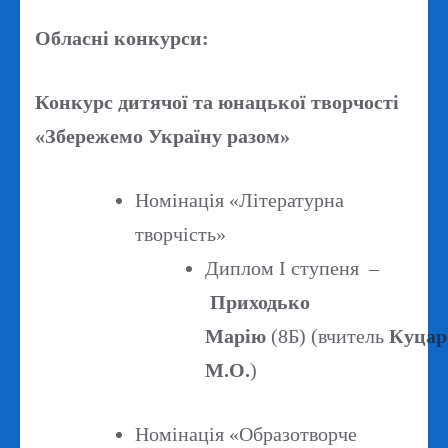
Обласні конкурси:
Конкурс дитячої та юнацької творчості
«Збережемо Україну разом»
Номінація «Літературна
творчість»
Диплом І ступеня –
Приходько
Марію
(8Б) (вчитель
Куцар
М.О.
)
Номінація «Образотворче