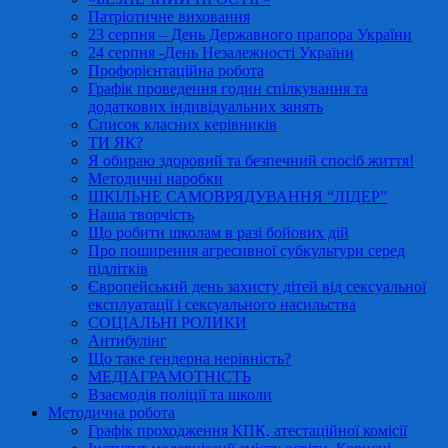
Патріотичне виховання
23 серпня – День Державного прапора України
24 серпня -День Незалежності України
Профорієнтаційна робота
Графік проведення годин спілкування та
додаткових індивідуальних занять
Список класних керівників
ТИ ЯК?
Я обираю здоровий та безпечний спосіб життя!
Методичні наробки
ШКІЛЬНЕ САМОВРЯДУВАННЯ “ЛІДЕР”
Наша творчість
Що робити школам в разі бойових дій
Про поширення агресивної субкультури серед
підлітків
Європейський день захисту дітей від сексуальної
експлуатації і сексуального насильства
СОЦІАЛЬНІ РОЛИКИ
Антибулінг
Що таке ґендерна нерівність?
МЕДІАГРАМОТНІСТЬ
Взаємодія поліції та школи
Методична робота
Графік проходження КПК, атестаційної комісії