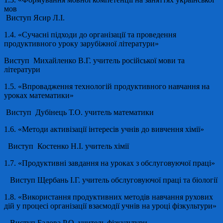
мов
Виступ
Ясир Л.І.
1.4. «Сучасні підходи до організації та проведення
продуктивного уроку зарубіжної літератури»
Виступ
Михайленко В.Г.
учитель російської мови та
літератури
1.
5
. «Впровадження технологій продуктивного навчання на
уроках математики»
Виступ
Дубінець Т.О.
учитель математики
1.6. «Методи активізації інтересів учнів до вивчення хімії»
Виступ
Костенко Н.І.
учитель хімії
1.7. «Продуктивні завдання на уроках з обслуговуючої праці»
Виступ
Щербань І.Г.
учитель обслуговуючої праці та біології
1.8. «Використання продуктивних методів навчання рухових
дій у процесі організації взаємодії учнів на уроці фізкультури»
Виступ
Бадова Р.О.
учитель фізкультури