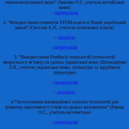
навчання іноземної мови” (Завалко О.Г., учитель англійської
мови)
–
презентація
2. “Використання елементів STEM-освіти в Новій українській
школі” (Свєтлая А.П., учитель початкових класів)
–
доповідь
-презентація
3. “Використання Feedback-технологій (технологій
зворотнього зв’язку) на уроках української мови (Шинкаренко
Л.Я., учитель української мови, літератури та зарубіжної
літератури)
–
презентація;
–
доповідь;
4.”Застосування інноваційних освітніх технологій для
розвитку креативності учнів на уроках математики” (Ракша
О.С., учитель математики)
–
презентація
;