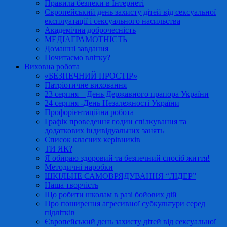
Правила безпеки в Інтернеті
Європейський день захисту дітей від сексуальної
експлуатації і сексуального насильства
Академічна доброчесність
МЕДІАГРАМОТНІСТЬ
Домашні завдання
Почитаємо влітку?
Виховна робота
«БЕЗПЕЧНИЙ ПРОСТІР»
Патріотичне виховання
23 серпня – День Державного прапора України
24 серпня -День Незалежності України
Профорієнтаційна робота
Графік проведення годин спілкування та
додаткових індивідуальних занять
Список класних керівників
ТИ ЯК?
Я обираю здоровий та безпечний спосіб життя!
Методичні наробки
ШКІЛЬНЕ САМОВРЯДУВАННЯ “ЛІДЕР”
Наша творчість
Що робити школам в разі бойових дій
Про поширення агресивної субкультури серед
підлітків
Європейський день захисту дітей від сексуальної