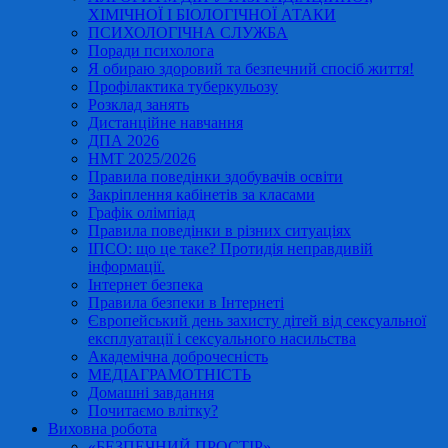
ХІМІЧНОЇ І БІОЛОГІЧНОЇ АТАКИ
ПСИХОЛОГІЧНА СЛУЖБА
Поради психолога
Я обираю здоровий та безпечний спосіб життя!
Профілактика туберкульозу
Розклад занять
Дистанційне навчання
ДПА 2026
НМТ 2025/2026
Правила поведінки здобувачів освіти
Закріплення кабінетів за класами
Графік олімпіад
Правила поведінки в різних ситуаціях
ІПСО: що це таке? Протидія неправдивій
інформації.
Інтернет безпека
Правила безпеки в Інтернеті
Європейський день захисту дітей від сексуальної
експлуатації і сексуального насильства
Академічна доброчесність
МЕДІАГРАМОТНІСТЬ
Домашні завдання
Почитаємо влітку?
Виховна робота
«БЕЗПЕЧНИЙ ПРОСТІР»