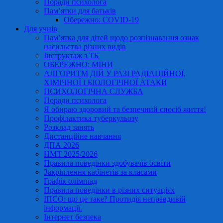
Поради психолога
Пам’ятки для батьків
Обережно: COVID-19
Для учнів
Пам’ятка для дітей щодо розпізнавання ознак
насильства різних видів
Інструктаж з ТБ
ОБЕРЕЖНО: МІНИ
АЛГОРИТМ ДІЙ У РАЗІ РАДІАЦІЙНОЇ,
ХІМІЧНОЇ І БІОЛОГІЧНОЇ АТАКИ
ПСИХОЛОГІЧНА СЛУЖБА
Поради психолога
Я обираю здоровий та безпечний спосіб життя!
Профілактика туберкульозу
Розклад занять
Дистанційне навчання
ДПА 2026
НМТ 2025/2026
Правила поведінки здобувачів освіти
Закріплення кабінетів за класами
Графік олімпіад
Правила поведінки в різних ситуаціях
ІПСО: що це таке? Протидія неправдивій
інформації.
Інтернет безпека