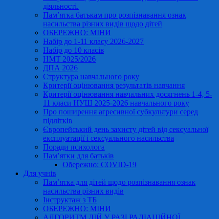
діяльності.
Пам’ятка батькам про розпізнавання ознак
насильства різних видів щодо дітей
ОБЕРЕЖНО: МІНИ
Набір до 1-11 класу 2026-2027
Набір до 10 класів
НМТ 2025/2026
ДПА 2026
Структура навчального року
Критерії оцінювання результатів навчання
Критерії оцінювання навчальних досягнень 1-4, 5-
11 класи НУШ 2025-2026 навчального року
Про поширення агресивної субкультури серед
підлітків
Європейський день захисту дітей від сексуальної
експлуатації і сексуального насильства
Поради психолога
Пам’ятки для батьків
Обережно: COVID-19
Для учнів
Пам’ятка для дітей щодо розпізнавання ознак
насильства різних видів
Інструктаж з ТБ
ОБЕРЕЖНО: МІНИ
АЛГОРИТМ ДІЙ У РАЗІ РАДІАЦІЙНОЇ,