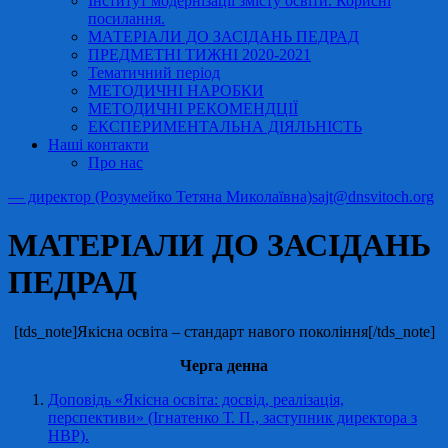
Інститут модернізації змісту освіти. Корисні
посилання.
МАТЕРІАЛИ ДО ЗАСІДАНЬ ПЕДРАД
ПРЕДМЕТНІ ТИЖНІ 2020-2021
Тематичний період
МЕТОДИЧНІ НАРОБКИ
МЕТОДИЧНІ РЕКОМЕНДЦІЇ
ЕКСПЕРИМЕНТАЛЬНА ДІЯЛЬНІСТЬ
Наші контакти
Про нас
— директор (Розумейко Тетяна Миколаївна)
sajt@dnsvitoch.org
МАТЕРІАЛИ ДО ЗАСІДАНЬ
ПЕДРАД
[tds_note]Якісна освіта – стандарт навого покоління[/tds_note]
Черга денна
Доповідь «Якісна освіта: досвід, реалізація,
перспективи» (Ігнатенко Т. П., заступник директора з
НВР).