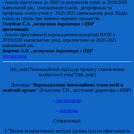
–Аналіз підготовки до ЗНО та результатів учнів за 2019/2020
навчальний рік; спеціалізація класів, допрофільна та
профільна освіта учнів у 2020-2021 навчальному році. Поділ
класи на групи при вивчені окремих предметів.
Голубєва С.А. ,заступник директора з НВР
презентація
–Аналіз ефективності впровадження концепції НУШ у
2019/2020 навчальному році, перспективи на 2020-2021
навчальний рік.
Беценко А.О. ,заступник директора з НВР
презентація
[tds_note]”Інноваційний підхід до процесу становлення
особистості учня”[/tds_note]
Доповідь “
Впровадження інноваційних технологій в
освітній процес
” (Ігнатенко Т.П., заступник директора з НВР)
–
презентація
;
–
доповідь
;
Співдоповіді:
1.”Вплив інтерактивних методів (ділова гра) на ефективність