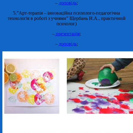
–
доповідь
;
5.”Арт-терапія – інноваційна психолого-педагогічна
технологія в роботі з учнями” Щербань Н.А., практичний
психолог)
–
презентація
;
–
доповідь
;