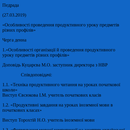
Педрада
(
27.
0
3
.201
9
)
«
Особливості проведення продуктивного уроку предметів
різних профілів»
Черга денна
1.
«Особливості організації
й проведення продуктивного
уроку предметів різних профілів»
Доповідь
Куцарєва М.О.
заступник директора з НВР
Співдоповідачі:
1.1.
«Техніка продуктивного читання на уроках початкової
школи»
Виступ
Євсюкова І.М.
учитель початкових класів
1.2. «Продуктивні завдання на уроках іноземної мови в
початкових класах»
Виступ
Торохтій Н.О.
учитель іноземної мови
1.3. «Формування мовної компетенції на заняттях української