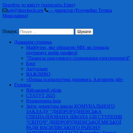
Перейти до вмісту (натисніть Enter)
sajt@dnsvitoch.org
— директор (Розумейко Тетяна
Миколаївна)
Пошук:
Домашня сторінка
Майбутнє, яке обираємо МИ: як громада
підтримує вибір професії
“Правила ощадливого споживання електроенергії”
Блог
Актуальне
ВАЖЛИВО
«Перша психологічна допомога. Алгоритм дій»
Головна
Військовий облік
СТАТУТ 2025
Нормативна база
Звіти директора школи КОМУНАЛЬНОГО
ЗАКЛАДУ “ДНІПРОРУДНЕНСЬКА
СПЕЦІАЛІЗОВАНА ШКОЛА І-ІІІ СТУПЕНІВ
“СВІТОЧ” ДНІПРОРУДНЕНСЬКОЇ МІСЬКОЇ
РАДИ ВАСИЛІВСЬКОГО РАЙОНУ
ЗАПОРІЗЬКОЇ ОБЛАСТІ Розумейко Тетяни