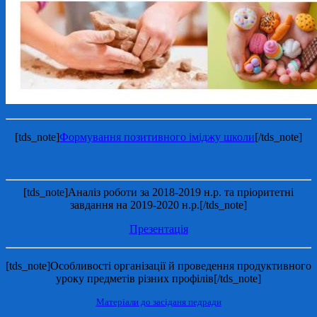
[tds_note]
Формування позитивного іміджу школи
[/tds_note]
[tds_note]Аналіз роботи за 2018-2019 н.р. та пріоритетні
завдання на 2019-2020 н.р.[/tds_note]
Презентація
[tds_note]Особливості організації й проведення продуктивного
уроку предметів різних профілів[/tds_note]
Матеріали до засіданя педради