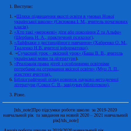
Виступи:
«
Шляхи підвищення якості освіти в умовах Нової
української школи» (Євсюкова І. М., вчитель початкових
класів)
.
«Хто такі «мережеві» діти або покоління Z та Альфа»
(Щербань Н. А., практичний психолог)
.
«Лайфхаки з дистанційного навчання» (Хабренко О. М.,
Ткаленко Н.В. вчителі інформатики)
.
«
Сучасний урок – якісний урок» (Баша В. В., вчитель
української мови та літератури
).
«Реалізація права дітей з особливими освітніми
потребами на отримання якісної освіти» (Муц Л. П.,
асистент вчителя).
Бібліографічний огляд новинок науково-методичної
літератури (Сокол С. В., завідувач бібліотекою).
Різне.
[tds_note]Про підсумки роботи школи за 2019-2020
навчальний рік та завдання на новий 2020 – 2021 навчальний
рік[/tds_note]
Аналіз роботи школи за 2019/2020 навчальний рік,