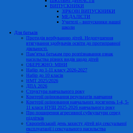
ШКІЛЬНІ ДИНАСТІЇ
ВИПУСКНИКИ
ЗІРКОВІ ВИПУСКНИКИ
МЕДАЛІСТИ
Учителі – випускники нашої
школи
Для батьків
Протидія вербуванню дітей. Недопущення
втягування здобувачів освіти до протиправної
діяльності.
Пам’ятка батькам про розпізнавання ознак
насильства різних видів щодо дітей
ОБЕРЕЖНО: МІНИ
Набір до 1-11 класу 2026-2027
Набір до 10 класів
НМТ 2025/2026
ДПА 2026
Структура навчального року
Критерії оцінювання результатів навчання
Критерії оцінювання навчальних досягнень 1-4, 5-
11 класи НУШ 2025-2026 навчального року
Про поширення агресивної субкультури серед
підлітків
Європейський день захисту дітей від сексуальної
експлуатації і сексуального насильства