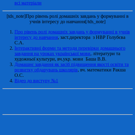
всі матеріали
[tds_note]Про рівень ролі домашніх завдань у формуванні в
учнів інтересу до навчання[/tds_note]
Про рівень ролі домашніх завдань у формуванні в учнів
інтересу до навчання
, заст.директора з НВР Голубєва
С.А.
Інтерактивні форми та методи перевірки домашнього
завдання на уроках української мови
, літератури та
художньої культури, вч.укр. мови Баша В.В.
Домашнє завдання як засіб підвищення якості освіти та
розвитку обдарувань школярів
, вч. математики Ракша
О.С.
Відео до виступу №1