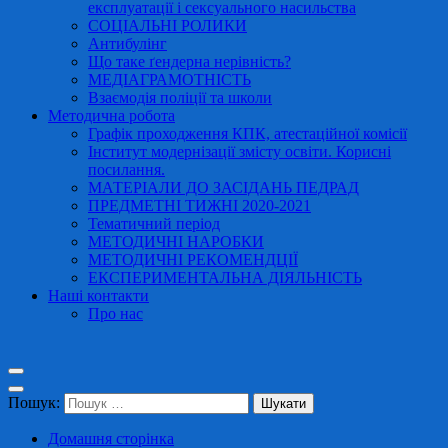
експлуатації і сексуального насильства
СОЦІАЛЬНІ РОЛИКИ
Антибулінг
Що таке ґендерна нерівність?
МЕДІАГРАМОТНІСТЬ
Взаємодія поліції та школи
Методична робота
Графік проходження КПК, атестаційної комісії
Інститут модернізації змісту освіти. Корисні
посилання.
МАТЕРІАЛИ ДО ЗАСІДАНЬ ПЕДРАД
ПРЕДМЕТНІ ТИЖНІ 2020-2021
Тематичний період
МЕТОДИЧНІ НАРОБКИ
МЕТОДИЧНІ РЕКОМЕНДЦІЇ
ЕКСПЕРИМЕНТАЛЬНА ДІЯЛЬНІСТЬ
Наші контакти
Про нас
Пошук:
Домашня сторінка