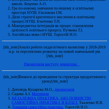
школи. Беценко А.О.
Гра по-новому, навчання по-іншому в освітньому
просторі НУШ. Євсюкова І.М.
Дієві стратегії критичного мислення в освітньому
процесі НУШ. Ігнатенко Т.П.
Міжпредметна інтеграція як процес становлення
цілісності освітнього процесу. Пучкова Т.І.
Англійська мова і НУШ. Торохтій Н.О.
[tds_note]Аналіз роботи педагогічного колективу у 2018-2019
н.р. та перспективи розвитку на новий навчальний рік
[/tds_note]
Презентація виступу директора
[tds_note]Вимоги до проведення та структура продуктивного
уроку[/tds_note]
Доповідь Куцарєва М.О.,
презентація
Садова А.І.
Матеріали
НЕЗАЛЕЖНА ПРАКТИКА, АБО ПОВНІСТЮ
САМОСТІЙНА ПРАКТИКА В КЛАСІ.
Ткаленко Н.В.
Домашня самостійна практика.
Торохтій Н.О.