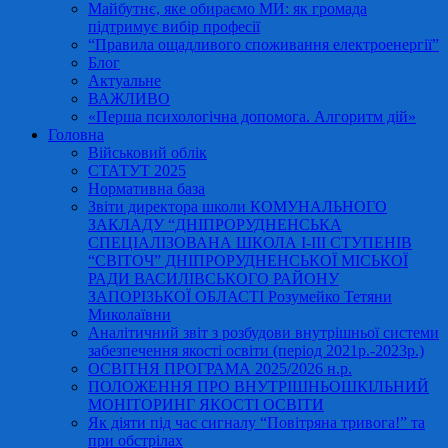
Майбутнє, яке обираємо МИ: як громада
підтримує вибір професії
“Правила ощадливого споживання електроенергії”
Блог
Актуальне
ВАЖЛИВО
«Перша психологічна допомога. Алгоритм дій»
Головна
Військовий облік
СТАТУТ 2025
Нормативна база
Звіти директора школи КОМУНАЛЬНОГО
ЗАКЛАДУ “ДНІПРОРУДНЕНСЬКА
СПЕЦІАЛІЗОВАНА ШКОЛА І-ІІІ СТУПЕНІВ
“СВІТОЧ” ДНІПРОРУДНЕНСЬКОЇ МІСЬКОЇ
РАДИ ВАСИЛІВСЬКОГО РАЙОНУ
ЗАПОРІЗЬКОЇ ОБЛАСТІ Розумейко Тетяни
Миколаївни
Аналітичний звіт з розбудови внутрішньої системи
забезпечення якості освіти (період 2021р.-2023р.)
ОСВІТНЯ ПРОГРАМА 2025/2026 н.р.
ПОЛОЖЕННЯ ПРО ВНУТРІШНЬОШКІЛЬНИЙ
МОНІТОРИНГ ЯКОСТІ ОСВІТИ
Як діяти під час сигналу “Повітряна тривога!” та
при обстрілах