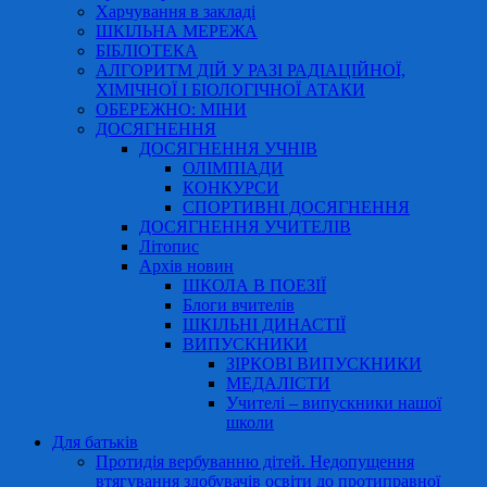
Харчування в закладі
ШКІЛЬНА МЕРЕЖА
БІБЛІОТЕКА
АЛГОРИТМ ДІЙ У РАЗІ РАДІАЦІЙНОЇ,
ХІМІЧНОЇ І БІОЛОГІЧНОЇ АТАКИ
ОБЕРЕЖНО: МІНИ
ДОСЯГНЕННЯ
ДОСЯГНЕННЯ УЧНІВ
ОЛІМПІАДИ
КОНКУРСИ
СПОРТИВНІ ДОСЯГНЕННЯ
ДОСЯГНЕННЯ УЧИТЕЛІВ
Літопис
Архів новин
ШКОЛА В ПОЕЗІЇ
Блоги вчителів
ШКІЛЬНІ ДИНАСТІЇ
ВИПУСКНИКИ
ЗІРКОВІ ВИПУСКНИКИ
МЕДАЛІСТИ
Учителі – випускники нашої
школи
Для батьків
Протидія вербуванню дітей. Недопущення
втягування здобувачів освіти до протиправної