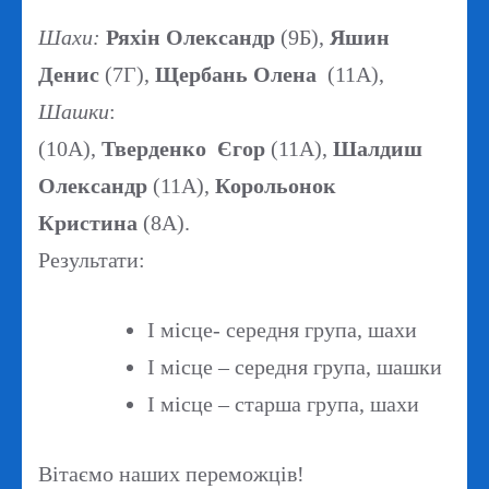
Шахи:
Ряхін Олександр
(9Б),
Яшин
Денис
(7Г),
Щербань Олена
(11А),
Шашки
:
(10А),
Тверденко
Єгор
(11А),
Шалдиш
Олександр
(11А),
Корольонок
Кристина
(8А).
Результати:
І місце- середня група, шахи
І місце – середня група, шашки
І місце – старша група, шахи
Вітаємо наших переможців!