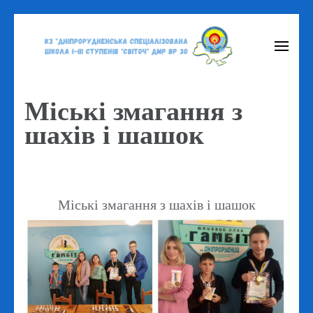
Перейти
до
вмісту
(натисніть
Міські змагання з
Enter)
шахів і шашок
Міські змагання з шахів і шашок