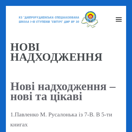
Перейти
до
вмісту
(натисніть
НОВІ
Enter)
НАДХОДЖЕННЯ
Нові надходження –
нові та цікаві
1.Павленко М. Русалонька із 7-В. В 5-ти
книгах