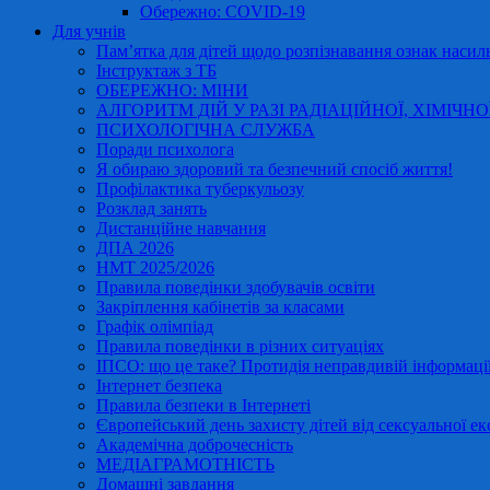
Обережно: COVID-19
Для учнів
Пам’ятка для дітей щодо розпізнавання ознак насиль
Інструктаж з ТБ
ОБЕРЕЖНО: МІНИ
АЛГОРИТМ ДІЙ У РАЗІ РАДІАЦІЙНОЇ, ХІМІЧНО
ПСИХОЛОГІЧНА СЛУЖБА
Поради психолога
Я обираю здоровий та безпечний спосіб життя!
Профілактика туберкульозу
Розклад занять
Дистанційне навчання
ДПА 2026
НМТ 2025/2026
Правила поведінки здобувачів освіти
Закріплення кабінетів за класами
Графік олімпіад
Правила поведінки в різних ситуаціях
ІПСО: що це таке? Протидія неправдивій інформації
Інтернет безпека
Правила безпеки в Інтернеті
Європейський день захисту дітей від сексуальної ек
Академічна доброчесність
МЕДІАГРАМОТНІСТЬ
Домашні завдання