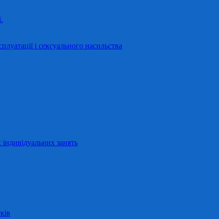
.
сплуатації і сексуального насильства
 індивідуальних занять
ків