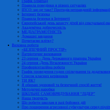
Графік олімпіад
Правила поведінки в різних ситуаціях
ІПСО: що це таке? Протидія неправдивій інформації
Інтернет безпека
Правила безпеки в Інтернеті
Європейський день захисту дітей від сексуальної ек
Академічна доброчесність
МЕДІАГРАМОТНІСТЬ
Домашні завдання
Почитаємо влітку?
Виховна робота
«БЕЗПЕЧНИЙ ПРОСТІР»
Патріотичне виховання
23 серпня – День Державного прапора України
24 серпня -День Незалежності України
Профорієнтаційна робота
Графік проведення годин спілкування та додаткових
Список класних керівників
ТИ ЯК?
Я обираю здоровий та безпечний спосіб життя!
Методичні наробки
ШКІЛЬНЕ САМОВРЯДУВАННЯ “ЛІДЕР”
Наша творчість
Що робити школам в разі бойових дій
Про поширення агресивної субкультури серед підліт