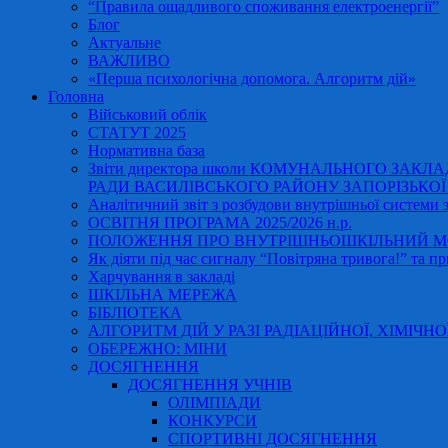
“Правила ощадливого споживання електроенергії”
Блог
Актуальне
ВАЖЛИВО
«Перша психологічна допомога. Алгоритм дій»
Головна
Військовий облік
СТАТУТ 2025
Нормативна база
Звіти директора школи КОМУНАЛЬНОГО ЗАКЛ
РАДИ ВАСИЛІВСЬКОГО РАЙОНУ ЗАПОРІЗЬКОЇ ОБ
Аналітичний звіт з розбудови внутрішньої системи за
ОСВІТНЯ ПРОГРАМА 2025/2026 н.р.
ПОЛОЖЕННЯ ПРО ВНУТРІШНЬОШКІЛЬНИЙ МО
Як діяти під час сигналу “Повітряна тривога!” та пр
Харчування в закладі
ШКІЛЬНА МЕРЕЖА
БІБЛІОТЕКА
АЛГОРИТМ ДІЙ У РАЗІ РАДІАЦІЙНОЇ, ХІМІЧНО
ОБЕРЕЖНО: МІНИ
ДОСЯГНЕННЯ
ДОСЯГНЕННЯ УЧНІВ
ОЛІМПІАДИ
КОНКУРСИ
СПОРТИВНІ ДОСЯГНЕННЯ