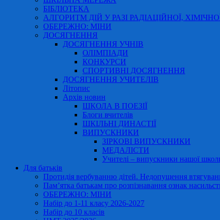
БІБЛІОТЕКА
АЛГОРИТМ ДІЙ У РАЗІ РАДІАЦІЙНОЇ, ХІМІЧНО
ОБЕРЕЖНО: МІНИ
ДОСЯГНЕННЯ
ДОСЯГНЕННЯ УЧНІВ
ОЛІМПІАДИ
КОНКУРСИ
СПОРТИВНІ ДОСЯГНЕННЯ
ДОСЯГНЕННЯ УЧИТЕЛІВ
Літопис
Архів новин
ШКОЛА В ПОЕЗІЇ
Блоги вчителів
ШКІЛЬНІ ДИНАСТІЇ
ВИПУСКНИКИ
ЗІРКОВІ ВИПУСКНИКИ
МЕДАЛІСТИ
Учителі – випускники нашої школ
Для батьків
Протидія вербуванню дітей. Недопущення втягування
Пам’ятка батькам про розпізнавання ознак насильст
ОБЕРЕЖНО: МІНИ
Набір до 1-11 класу 2026-2027
Набір до 10 класів