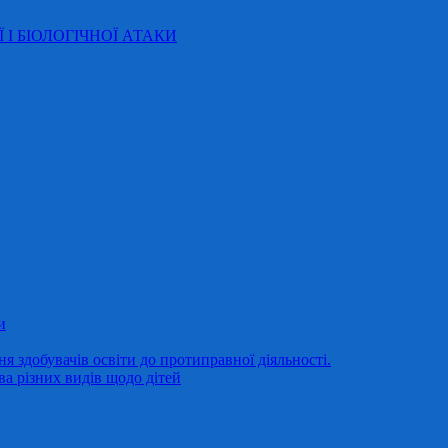
Ї І БІОЛОГІЧНОЇ АТАКИ
и
 здобувачів освіти до протиправної діяльності.
ва різних видів щодо дітей