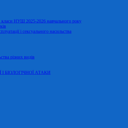
11 класи НУШ 2025-2026 навчального року
ків
сплуатації і сексуального насильства
ства різних видів
Ї І БІОЛОГІЧНОЇ АТАКИ