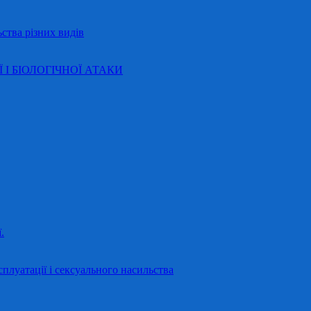
ства різних видів
Ї І БІОЛОГІЧНОЇ АТАКИ
.
сплуатації і сексуального насильства