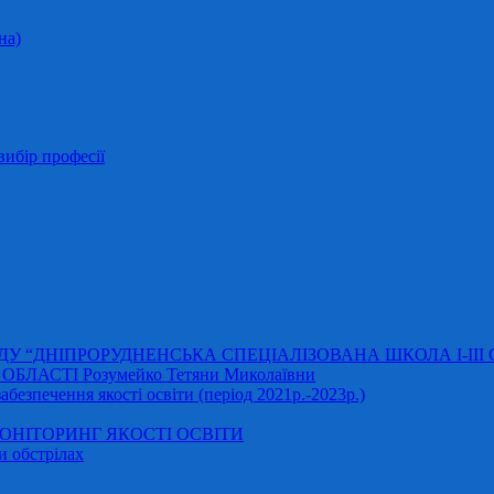
на)
ибір професії
АДУ “ДНІПРОРУДНЕНСЬКА СПЕЦІАЛІЗОВАНА ШКОЛА І-ІІІ
ЛАСТІ Розумейко Тетяни Миколаївни
безпечення якості освіти (період 2021р.-2023р.)
НІТОРИНГ ЯКОСТІ ОСВІТИ
и обстрілах