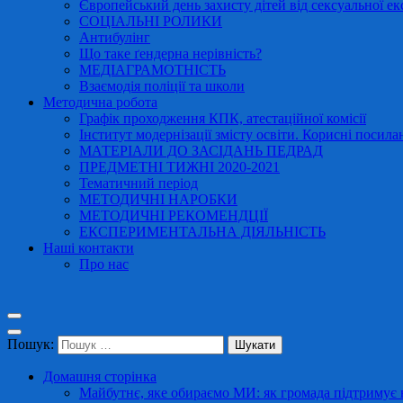
Європейський день захисту дітей від сексуальної ек
СОЦІАЛЬНІ РОЛИКИ
Антибулінг
Що таке ґендерна нерівність?
МЕДІАГРАМОТНІСТЬ
Взаємодія поліції та школи
Методична робота
Графік проходження КПК, атестаційної комісії
Інститут модернізації змісту освіти. Корисні посила
МАТЕРІАЛИ ДО ЗАСІДАНЬ ПЕДРАД
ПРЕДМЕТНІ ТИЖНІ 2020-2021
Тематичний період
МЕТОДИЧНІ НАРОБКИ
МЕТОДИЧНІ РЕКОМЕНДЦІЇ
ЕКСПЕРИМЕНТАЛЬНА ДІЯЛЬНІСТЬ
Наші контакти
Про нас
Пошук:
Домашня сторінка
Майбутнє, яке обираємо МИ: як громада підтримує в