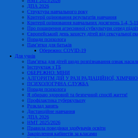
НМТ 2025/2026
ДПА 2026
Структура навчального року
Критерії оцінювання результатів навчання
Критерії оцінювання навчальних досягнень 1-4, 5-
Про поширення агресивної субкультури серед підліт
Європейський день захисту дітей від сексуальної ек
Поради психолога
Пам’ятки для батьків
Обережно: COVID-19
Для учнів
Пам’ятка для дітей щодо розпізнавання ознак насиль
Інструктаж з ТБ
ОБЕРЕЖНО: МІНИ
АЛГОРИТМ ДІЙ У РАЗІ РАДІАЦІЙНОЇ, ХІМІЧНО
ПСИХОЛОГІЧНА СЛУЖБА
Поради психолога
Я обираю здоровий та безпечний спосіб життя!
Профілактика туберкульозу
Розклад занять
Дистанційне навчання
ДПА 2026
НМТ 2025/2026
Правила поведінки здобувачів освіти
Закріплення кабінетів за класами