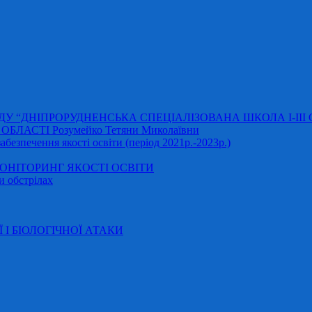
АДУ “ДНІПРОРУДНЕНСЬКА СПЕЦІАЛІЗОВАНА ШКОЛА І-ІІІ
ЛАСТІ Розумейко Тетяни Миколаївни
безпечення якості освіти (період 2021р.-2023р.)
НІТОРИНГ ЯКОСТІ ОСВІТИ
и обстрілах
Ї І БІОЛОГІЧНОЇ АТАКИ