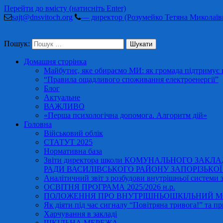
Перейти до вмісту (натисніть Enter)
sajt@dnsvitoch.org
— директор (Розумейко Тетяна Миколаїв
Пошук:
Домашня сторінка
Майбутнє, яке обираємо МИ: як громада підтримує в
“Правила ощадливого споживання електроенергії”
Блог
Актуальне
ВАЖЛИВО
«Перша психологічна допомога. Алгоритм дій»
Головна
Військовий облік
СТАТУТ 2025
Нормативна база
Звіти директора школи КОМУНАЛЬНОГО ЗАКЛ
РАДИ ВАСИЛІВСЬКОГО РАЙОНУ ЗАПОРІЗЬКОЇ ОБ
Аналітичний звіт з розбудови внутрішньої системи за
ОСВІТНЯ ПРОГРАМА 2025/2026 н.р.
ПОЛОЖЕННЯ ПРО ВНУТРІШНЬОШКІЛЬНИЙ МО
Як діяти під час сигналу “Повітряна тривога!” та пр
Харчування в закладі
ШКІЛЬНА МЕРЕЖА