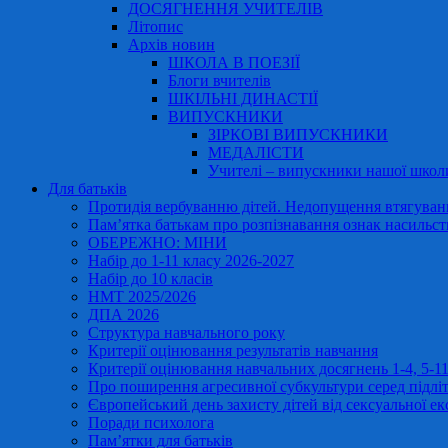
ДОСЯГНЕННЯ УЧИТЕЛІВ
Літопис
Архів новин
ШКОЛА В ПОЕЗІЇ
Блоги вчителів
ШКІЛЬНІ ДИНАСТІЇ
ВИПУСКНИКИ
ЗІРКОВІ ВИПУСКНИКИ
МЕДАЛІСТИ
Учителі – випускники нашої школ
Для батьків
Протидія вербуванню дітей. Недопущення втягування
Пам’ятка батькам про розпізнавання ознак насильст
ОБЕРЕЖНО: МІНИ
Набір до 1-11 класу 2026-2027
Набір до 10 класів
НМТ 2025/2026
ДПА 2026
Структура навчального року
Критерії оцінювання результатів навчання
Критерії оцінювання навчальних досягнень 1-4, 5-
Про поширення агресивної субкультури серед підліт
Європейський день захисту дітей від сексуальної ек
Поради психолога
Пам’ятки для батьків