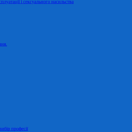
сплуатації і сексуального насильства
ння.
ибір професії