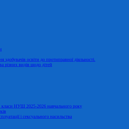
и
 здобувачів освіти до протиправної діяльності.
ва різних видів щодо дітей
11 класи НУШ 2025-2026 навчального року
ків
сплуатації і сексуального насильства