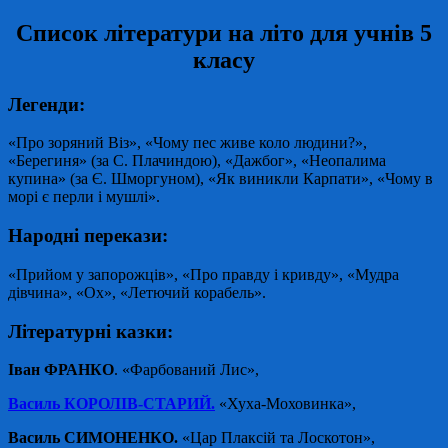
Список літератури на літо для учнів 5
класу
Легенди:
«Про зоряний Віз», «Чому пес живе коло людини?»,
«Берегиня» (за С. Плачиндою), «Дажбог», «Неопалима
купина» (за Є. Шморгуном), «Як виникли Карпати», «Чому в
морі є перли і мушлі».
Народні перекази:
«Прийом у запорожців», «Про правду і кривду», «Мудра
дівчина», «Ох», «Летючий корабель».
Літературні казки:
Іван ФРАНКО
. «Фарбований Лис»,
Василь КОРОЛІВ-СТАРИЙ.
«Хуха-Моховинка»,
Василь СИМОНЕНКО.
«Цар Плаксій та Лоскотон»,