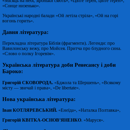
«Місяць на небі, зiроньки сяють», «Цвіте терен, цвіте терен»,
«Сонце низенько».
Українські народні балади «Ой летіла стріла», «Ой на горі
вогонь горить».
Давня література:
Перекладна література Біблія (фрагменти). Легенди: про
Вавилонську вежу, про Мойсея. Притча про блудного сина.
«Слово о полку Ігоревім».
Українська література доби Ренесансу і доби
Бароко:
Григорій СКОВОРОДА.
«Бджола та Шершень», «Всякому
місту — звичай і права», «De libertate».
Нова українська література:
Іван КОТЛЯРЕВСЬКИЙ.
«Енеїда», «Наталка Полтавка»,
Григорій КВІТКА-ОСНОВ’ЯНЕНКО
. «Маруся».