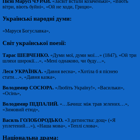
Пісні Марусі ЧУРАЙ.
«Засвіт встали козаченьки», «Віють
вітри, віють буйні», «Ой не ходи, Грицю».
Українські народні думи:
«Маруся Богуславка»,
Світ української поезії:
Тарас ШЕВЧЕНКО.
«Думи мої, думи мої…» (1847), «Ой три
шляхи широкії…», «Мені однаково, чи буду…»,
Леся УКРАЇНКА.
«Давня весна», «Хотіла б я піснею
стати…», «Давня казка»,
Володимир СОСЮРА.
«Любіть Україну!», «Васильки»,
«Осінь»,
Володимир ПІДПАЛИЙ.
«…Бачиш: між трав зелених…»,
«Зимовий етюд»,
Василь ГОЛОБОРОДЬКО.
«З дитинства: дощ» («Я
уплетений…»), «Наша мова», «Теплі слова».
Національна драма: