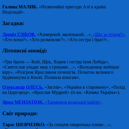
Галина МАЛИК.
«Незвичайні пригоди Алі в країні
Недоладії».
Загадки:
Леонід ГЛІБОВ.
«Химерний, маленький…»,
«Що за птиця?»
,
«Хто вона?», «Хто розмовляє?», «Хто сестра і брат?».
Літописні оповіді:
«Три брати — Кий, Щек, Хорив і сестра їхня Либідь»,
«Святослав уладає мир з греками…», «Володимир вибирає
віру», «Розгром Ярославом печенігів. Початок великого
будівництва в Києві. Похвала книгам».
Олександр ОЛЕСЬ.
«Заспів», «Україна в старовину», «Похід
на Царгород», «Ярослав Мудрий» (із кн. «Княжа Україна»).
Зірка МЕНЗАТЮК.
«Таємниця козацької шаблі»
.
Світ природи:
Тарас ШЕВЧЕНКО.
«За сонцем хмаронька пливе…»,