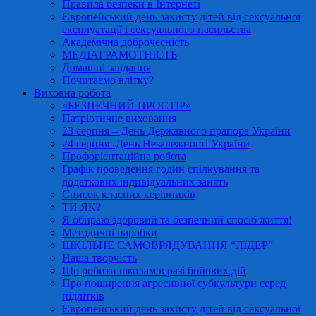
Правила безпеки в Інтернеті
Європейський день захисту дітей від сексуальної
експлуатації і сексуального насильства
Академічна доброчесність
МЕДІАГРАМОТНІСТЬ
Домашні завдання
Почитаємо влітку?
Виховна робота
«БЕЗПЕЧНИЙ ПРОСТІР»
Патріотичне виховання
23 серпня – День Державного прапора України
24 серпня -День Незалежності України
Профорієнтаційна робота
Графік проведення годин спілкування та
додаткових індивідуальних занять
Список класних керівників
ТИ ЯК?
Я обираю здоровий та безпечний спосіб життя!
Методичні наробки
ШКІЛЬНЕ САМОВРЯДУВАННЯ “ЛІДЕР”
Наша творчість
Що робити школам в разі бойових дій
Про поширення агресивної субкультури серед
підлітків
Європейський день захисту дітей від сексуальної