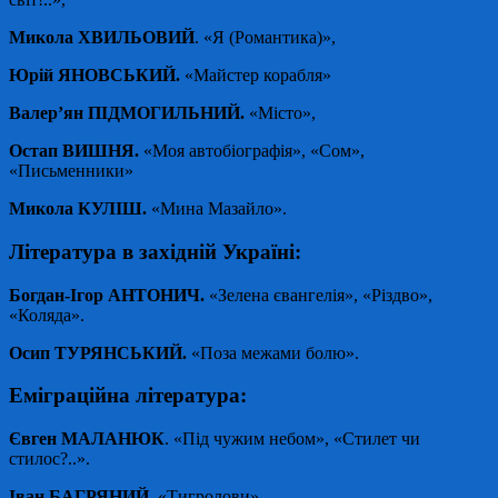
Микола ХВИЛЬОВИЙ
. «Я (Романтика)»,
Юрій ЯНОВСЬКИЙ.
«Майстер корабля»
Валер’ян ПІДМОГИЛЬНИЙ.
«Місто»,
Остап ВИШНЯ.
«Моя автобіографія», «Сом»,
«Письменники»
Микола КУЛІШ.
«Мина Мазайло».
Література в західній
У
країні:
Богдан-Ігор АНТОНИЧ.
«Зелена євангелія», «Різдво»,
«Коляда».
Осип ТУРЯНСЬКИЙ.
«Поза межами болю».
Еміграційна література:
Євген МАЛАНЮК
. «Під чужим небом», «Стилет чи
стилос?..».
Іван БАГРЯНИЙ.
«Тигролови».