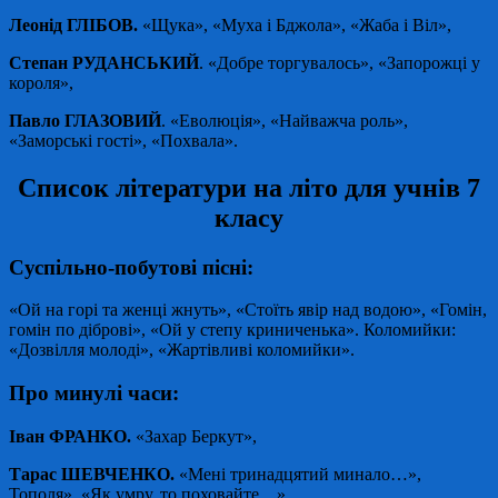
Леонід ГЛІБОВ.
«Щука», «Муха і Бджола», «Жаба і Віл»,
Степан РУДАНСЬКИЙ
. «Добре торгувалось», «Запорожці у
короля»,
Павло ГЛАЗОВИЙ
. «Еволюція», «Найважча роль»,
«Заморські гості», «Похвала».
Список літератури на літо для учнів 7
класу
Суспільно-побутові пісні:
«Ой на горі та женці жнуть», «Стоїть явір над водою», «Гомін,
гомін по діброві», «Ой у степу криниченька». Коломийки:
«Дозвілля молоді», «Жартівливі коломийки».
Про минулі часи:
Іван ФРАНКО.
«Захар Беркут»,
Тарас ШЕВЧЕНКО.
«Мені тринадцятий минало…»,
Тополя», «Як умру, то поховайте…»,