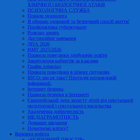
ХІМІЧНОЇ І БІОЛОГІЧНОЇ АТАКИ
ПСИХОЛОГІЧНА СЛУЖБА
Поради психолога
Я обираю здоровий та безпечний спосіб життя!
Профілактика туберкульозу
Розклад занять
Дистанційне навчання
ДПА 2026
НМТ 2025/2026
Правила поведінки здобувачів освіти
Закріплення кабінетів за класами
Графік олімпіад
Правила поведінки в різних ситуаціях
ІПСО: що це таке? Протидія неправдивій
інформації.
Інтернет безпека
Правила безпеки в Інтернеті
Європейський день захисту дітей від сексуальної
експлуатації і сексуального насильства
Академічна доброчесність
МЕДІАГРАМОТНІСТЬ
Домашні завдання
Почитаємо влітку?
Виховна робота
«БЕЗПЕЧНИЙ ПРОСТІР»