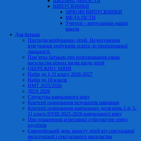
ШКІЛЬНІ ДИНАСТІЇ
ВИПУСКНИКИ
ЗІРКОВІ ВИПУСКНИКИ
МЕДАЛІСТИ
Учителі – випускники нашої
школи
Для батьків
Протидія вербуванню дітей. Недопущення
втягування здобувачів освіти до протиправної
діяльності.
Пам’ятка батькам про розпізнавання ознак
насильства різних видів щодо дітей
ОБЕРЕЖНО: МІНИ
Набір до 1-11 класу 2026-2027
Набір до 10 класів
НМТ 2025/2026
ДПА 2026
Структура навчального року
Критерії оцінювання результатів навчання
Критерії оцінювання навчальних досягнень 1-4, 5-
11 класи НУШ 2025-2026 навчального року
Про поширення агресивної субкультури серед
підлітків
Європейський день захисту дітей від сексуальної
експлуатації і сексуального насильства