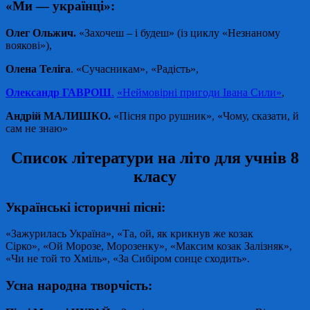
«Ми — українці»:
Олег Ольжич.
«Захочеш – і будеш» (із циклу «Незнаному
воякові»),
Олена Теліга
. «Сучасникам», «Радість»,
Олександр ГАВРОШ
.
«Неймовірні пригоди Івана Сили»
,
Андрій МАЛИШКО.
«Пісня про рушник», «Чому, сказати, й
сам не знаю»
Список літератури на літо для учнів 8
класу
Українські історичні пісні:
«Зажурилась Україна», «Та, ой, як крикнув же козак
Сірко», «Ой Морозе, Морозенку», «Максим козак Залізняк»,
«Чи не той то Хміль», «За Сибіром сонце сходить».
Усна народна творчість: