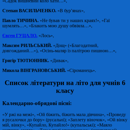
«Садок вишневий коло хати…»,
Степан ВАСИЛЬЧЕНКО.
«В бур’янах»,
Павло ТИЧИНА.
«Не бував ти у наших краях!», «Гаї
шумлять…», «Блакить мою душу обвіяла…»,
Євген ГУЦАЛО.
«Лось»,
Максим РИЛЬСЬКИЙ.
«Дощ» («Благодатний,
довгожданий…»), «Осінь-маляр із палітрою пишною…»,
Григір ТЮТЮННИК.
«Дивак»,
Микола ВІНГРАНОВСЬКИЙ.
«Сіроманець».
Список літератури на літо для учнів 6
класу
Календарно-обрядові пісні:
«У ржі на межі», «Ой бiжить, біжить мала дівчина», «Проведу
я русалочки до бору» (русальні); «Заплету віночок», «Ой вінку
мій, вінку», «Купайло, Купайло!» (купальські); «Маяло