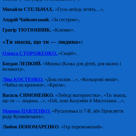
Михайло СТЕЛЬМАХ.
«Гуси-лебеді летять…»,
Андрій Чайковський.
«За сестрою»,
Григір ТЮТЮННИК.
«Климко».
«Ти знаєш, що ти — людина»:
Олекса СТОРОЖЕНКО.
«Скарб»,
Богдан ЛЕПКИЙ.
«Мишка (Казка для дітей, для малих і
великих)»,
Ліна КОСТЕНКО.
«Дощ полив…», «Кольорові миші»,
«Чайка на крижині», «Крила»,
Василь СИМОНЕНКО.
«Лебеді материнства», «Ти знаєш,
що ти — людина…», «Гей, нові Колумби й Магеллани…»,
Марина ПАВЛЕНКО.
«Русалонька із 7-В, або Прокляття
роду Кулаківських»,
Любов ПОНОМАРЕНКО
. «Гер переможений».