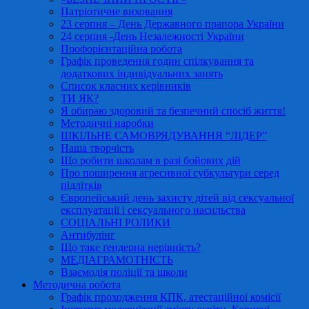
Патріотичне виховання
23 серпня – День Державного прапора України
24 серпня -День Незалежності України
Профорієнтаційна робота
Графік проведення годин спілкування та
додаткових індивідуальних занять
Список класних керівників
ТИ ЯК?
Я обираю здоровий та безпечний спосіб життя!
Методичні наробки
ШКІЛЬНЕ САМОВРЯДУВАННЯ “ЛІДЕР”
Наша творчість
Що робити школам в разі бойових дій
Про поширення агресивної субкультури серед
підлітків
Європейський день захисту дітей від сексуальної
експлуатації і сексуального насильства
СОЦІАЛЬНІ РОЛИКИ
Антибулінг
Що таке ґендерна нерівність?
МЕДІАГРАМОТНІСТЬ
Взаємодія поліції та школи
Методична робота
Графік проходження КПК, атестаційної комісії