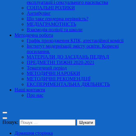
експлуатації і сексуального насильства
СОЦІАЛЬНІ РОЛИКИ
Антибулінг
Що таке ґендерна нерівність?
МЕДІАГРАМОТНІСТЬ
Взаємодія поліції та школи
Методична робота
Графік проходження КПК, атестаційної комісії
Інститут модернізації змісту освіти. Корисні
посилання.
МАТЕРІАЛИ ДО ЗАСІДАНЬ ПЕДРАД
ПРЕДМЕТНІ ТИЖНІ 2020-2021
Тематичний період
МЕТОДИЧНІ НАРОБКИ
МЕТОДИЧНІ РЕКОМЕНДЦІЇ
ЕКСПЕРИМЕНТАЛЬНА ДІЯЛЬНІСТЬ
Наші контакти
Про нас
Пошук:
Домашня сторінка