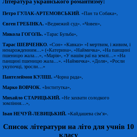
Література українського романтизму:
Петро ГУЛАК-АРТЕМОВСЬКИЙ
. «Пан та Собака»,
Євген ГРЕБІНКА.
«Ведмежий суд». «Човен»,
Микола ГОГОЛЬ.
«Тарас Бульба»,
Тарас ШЕВЧЕНКО
. «Сон» «Кавказ» «І мертвим, і живим, і
ненарожденним…» («Катерина», «Наймичка», «На панщині
пшеницю жала…», «Марія», «У нашім раї на землі…» «На
панщині пшеницю жала…». «Наймичка». «Доля», «Росли
укупочці, зросли…»
Пантелеймон КУЛІШ.
«Чорна рада»,
Марко ВОВЧОК
. «Інститутка»,
Михайло СТАРИЦЬКИЙ.
«Не зaхвати солодкого
зомління…»,
Іван НЕЧУЙ-ЛЕВИЦЬКИЙ.
«Кайдашева сім’я».
Список літератури на літо для учнів 10
класу