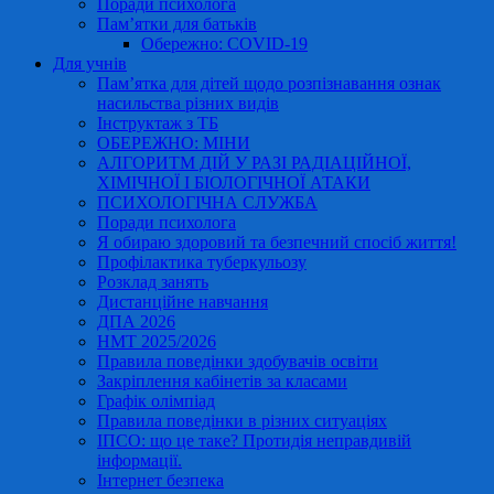
Поради психолога
Пам’ятки для батьків
Обережно: COVID-19
Для учнів
Пам’ятка для дітей щодо розпізнавання ознак
насильства різних видів
Інструктаж з ТБ
ОБЕРЕЖНО: МІНИ
АЛГОРИТМ ДІЙ У РАЗІ РАДІАЦІЙНОЇ,
ХІМІЧНОЇ І БІОЛОГІЧНОЇ АТАКИ
ПСИХОЛОГІЧНА СЛУЖБА
Поради психолога
Я обираю здоровий та безпечний спосіб життя!
Профілактика туберкульозу
Розклад занять
Дистанційне навчання
ДПА 2026
НМТ 2025/2026
Правила поведінки здобувачів освіти
Закріплення кабінетів за класами
Графік олімпіад
Правила поведінки в різних ситуаціях
ІПСО: що це таке? Протидія неправдивій
інформації.
Інтернет безпека