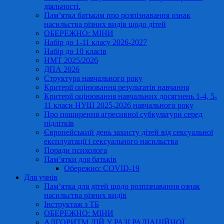
діяльності.
Пам’ятка батькам про розпізнавання ознак
насильства різних видів щодо дітей
ОБЕРЕЖНО: МІНИ
Набір до 1-11 класу 2026-2027
Набір до 10 класів
НМТ 2025/2026
ДПА 2026
Структура навчального року
Критерії оцінювання результатів навчання
Критерії оцінювання навчальних досягнень 1-4, 5-
11 класи НУШ 2025-2026 навчального року
Про поширення агресивної субкультури серед
підлітків
Європейський день захисту дітей від сексуальної
експлуатації і сексуального насильства
Поради психолога
Пам’ятки для батьків
Обережно: COVID-19
Для учнів
Пам’ятка для дітей щодо розпізнавання ознак
насильства різних видів
Інструктаж з ТБ
ОБЕРЕЖНО: МІНИ
АЛГОРИТМ ДІЙ У РАЗІ РАДІАЦІЙНОЇ,