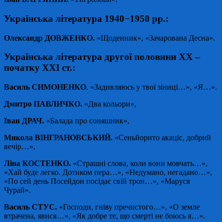
Українська література 1940−1950 рр.:
Олександр ДОВЖЕНКО.
«Щоденник», «Зачарована Десна».
Українська література другої половини ХХ –
початку ХХІ ст.:
Василь СИМОНЕНКО
. «Задивляюсь у твої зіниці…», «Я…».
Дмитро ПАВЛИЧКО.
«Два кольори»,
Іван ДРАЧ.
«Балада про соняшник»,
Микола ВІНГРАНОВСЬКИЙ.
«Сеньйорито акаціє, добрий
вечір…»,
Ліна КОСТЕНКО.
«Страшні слова, коли вони мовчать…»,
«Хай буде легко. Дотиком пера…», «Недумано, негадано…»,
«По сей день Посейдон посідає свій трон…», «Маруся
Чурай».
Василь СТУС.
«Господи, гніву пречистого…», «О земле
втрачена, явися…», «Як добре те, що смерті не боюсь я…».