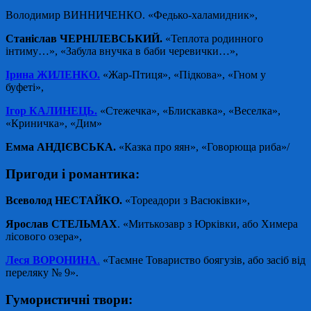
Володимир ВИННИЧЕНКО. «Федько-халамидник»,
Станіслав ЧЕРНІЛЕВСЬКИЙ.
«Теплота родинного
інтиму…», «Забула внучка в баби черевички…»,
Ірина ЖИЛЕНКО.
«Жар-Птиця», «Підкова», «Гном у
буфеті»,
Ігор КАЛИНЕЦЬ.
«Стежечка», «Блискавка», «Веселка»,
«Криничка», «Дим»
Емма АНДІЄВСЬКА.
«Казка про яян», «Говорюща риба»/
Пригоди і романтика:
Всеволод НЕСТАЙКО.
«Тореадори з Васюківки»,
Ярослав СТЕЛЬМАХ
. «Митькозавр з Юрківки, або Химера
лісового озера»,
Леся ВОРОНИНА
.
«Таємне Товариство боягузів, або засіб від
переляку № 9».
Гумористичні твори: