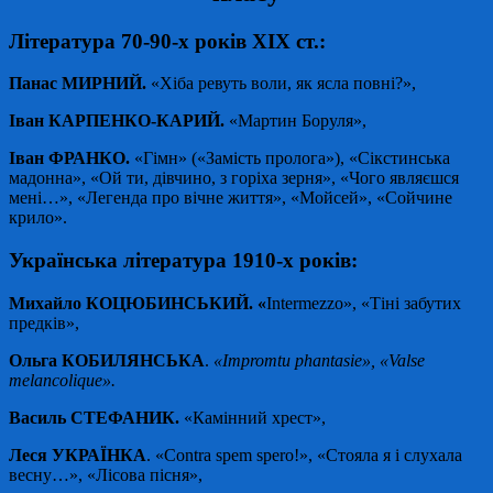
Література 70-90-х років ХІХ ст.:
Панас МИРНИЙ.
«Хіба ревуть воли, як ясла повні?»,
Іван КАРПЕНКО-КАРИЙ.
«Мартин Боруля»,
Іван ФРАНКО.
«Гімн» («Замість пролога»), «Сікстинська
мадонна», «Ой ти, дівчино, з горіха зерня», «Чого являєшся
мені…», «Легенда про вічне життя», «Мойсей», «Сойчине
крило».
Українська література 1910-х років:
Михайло КОЦЮБИНСЬКИЙ. «
Intermezzo», «Тіні забутих
предків»,
Ольга КОБИЛЯНСЬКА
.
«Іmpromtu phantasie», «Valse
melancolique».
Василь СТЕФАНИК.
«Камінний хрест»,
Леся УКРАЇНКА
. «Contra spem spero!», «Стояла я і слухала
весну…», «Лісова пісня»,