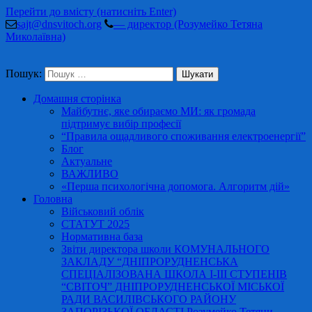
Перейти до вмісту (натисніть Enter)
sajt@dnsvitoch.org
— директор (Розумейко Тетяна
Миколаївна)
Пошук:
Домашня сторінка
Майбутнє, яке обираємо МИ: як громада
підтримує вибір професії
“Правила ощадливого споживання електроенергії”
Блог
Актуальне
ВАЖЛИВО
«Перша психологічна допомога. Алгоритм дій»
Головна
Військовий облік
СТАТУТ 2025
Нормативна база
Звіти директора школи КОМУНАЛЬНОГО
ЗАКЛАДУ “ДНІПРОРУДНЕНСЬКА
СПЕЦІАЛІЗОВАНА ШКОЛА І-ІІІ СТУПЕНІВ
“СВІТОЧ” ДНІПРОРУДНЕНСЬКОЇ МІСЬКОЇ
РАДИ ВАСИЛІВСЬКОГО РАЙОНУ
ЗАПОРІЗЬКОЇ ОБЛАСТІ Розумейко Тетяни