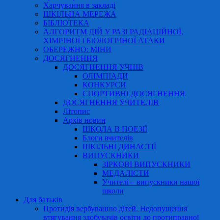
Харчування в закладі
ШКІЛЬНА МЕРЕЖА
БІБЛІОТЕКА
АЛГОРИТМ ДІЙ У РАЗІ РАДІАЦІЙНОЇ,
ХІМІЧНОЇ І БІОЛОГІЧНОЇ АТАКИ
ОБЕРЕЖНО: МІНИ
ДОСЯГНЕННЯ
ДОСЯГНЕННЯ УЧНІВ
ОЛІМПІАДИ
КОНКУРСИ
СПОРТИВНІ ДОСЯГНЕННЯ
ДОСЯГНЕННЯ УЧИТЕЛІВ
Літопис
Архів новин
ШКОЛА В ПОЕЗІЇ
Блоги вчителів
ШКІЛЬНІ ДИНАСТІЇ
ВИПУСКНИКИ
ЗІРКОВІ ВИПУСКНИКИ
МЕДАЛІСТИ
Учителі – випускники нашої
школи
Для батьків
Протидія вербуванню дітей. Недопущення
втягування здобувачів освіти до протиправної