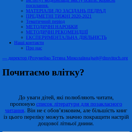
Інститут модернізації змісту освіти. Корисні
посилання.
МАТЕРІАЛИ ДО ЗАСІДАНЬ ПЕДРАД
ПРЕДМЕТНІ ТИЖНІ 2020-2021
Тематичний період
МЕТОДИЧНІ НАРОБКИ
МЕТОДИЧНІ РЕКОМЕНДЦІЇ
ЕКСПЕРИМЕНТАЛЬНА ДІЯЛЬНІСТЬ
Наші контакти
Про нас
— директор (Розумейко Тетяна Миколаївна)
sajt@dnsvitoch.org
Почитаємо влітку?
До уваги дітей, які полюбляють читати,
пропоную
список літератури для позакласного
читання
. Він не є обов’язковим, але більшість книг
із цього переліку можуть значно покращити настрій
дощової літньої днини.