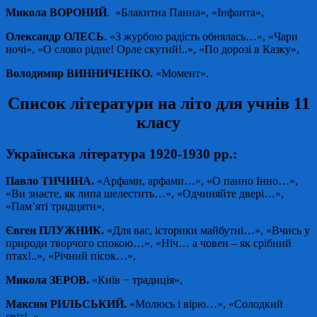
Микола ВОРОНИЙ
. «Блакитна Панна», «Інфанта»,
Олександр ОЛЕСЬ
. «З журбою радість обнялась…», «Чари
ночі», «О слово рідне! Орле скутий!..», «По дорозі в Казку»,
Володимир ВИННИЧЕНКО.
«Момент».
Список літератури на літо для учнів 11
класу
Українська література 1920-1930 рр.:
Павло ТИЧИНА.
«Арфами, арфами…», «О панно Інно…»,
«Ви знаєте, як липа шелестить…», «Одчиняйте двері…»,
«Пам’яті тридцяти»,
Євген ПЛУЖНИК.
«Для вас, історики майбутні…», «Вчись у
природи творчого спокою…», «Ніч… а човен – як срібний
птах!..», «Річний пісок…»,
Микола ЗЕРОВ.
«Київ − традиція»,
Максим РИЛЬСЬКИЙ.
«Молюсь і вірю…», «Солодкий
світ!..»,