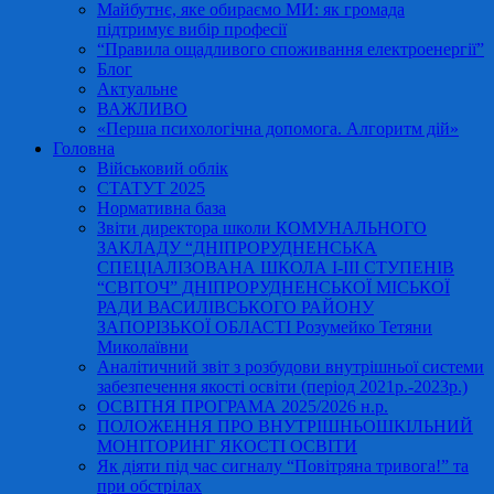
Майбутнє, яке обираємо МИ: як громада
підтримує вибір професії
“Правила ощадливого споживання електроенергії”
Блог
Актуальне
ВАЖЛИВО
«Перша психологічна допомога. Алгоритм дій»
Головна
Військовий облік
СТАТУТ 2025
Нормативна база
Звіти директора школи КОМУНАЛЬНОГО
ЗАКЛАДУ “ДНІПРОРУДНЕНСЬКА
СПЕЦІАЛІЗОВАНА ШКОЛА І-ІІІ СТУПЕНІВ
“СВІТОЧ” ДНІПРОРУДНЕНСЬКОЇ МІСЬКОЇ
РАДИ ВАСИЛІВСЬКОГО РАЙОНУ
ЗАПОРІЗЬКОЇ ОБЛАСТІ Розумейко Тетяни
Миколаївни
Аналітичний звіт з розбудови внутрішньої системи
забезпечення якості освіти (період 2021р.-2023р.)
ОСВІТНЯ ПРОГРАМА 2025/2026 н.р.
ПОЛОЖЕННЯ ПРО ВНУТРІШНЬОШКІЛЬНИЙ
МОНІТОРИНГ ЯКОСТІ ОСВІТИ
Як діяти під час сигналу “Повітряна тривога!” та
при обстрілах