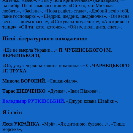
житечко, маяло», «Там у полі криниченька» (жниварські) —
на вибір. Пісні зимового циклу: «Ой хто, хто Миколая
любить», «Засівна», «Нова радість стала», «Добрий вечір тобі,
пане господарю!», «Щедрик, щедрик, щедрівочка», «Ой весна,
весна — днем красна», «Ой кувала зозуленька», «А в кривого
танця», «Ой ти, коте, коточок», «Ой ну, люлі, дитя, спать».
Пісні літературного походження:
«Ще не вмерла України…»
П. ЧУБИНСЬКОГО і М.
ВЕРБИЦЬКОГО
,
«Ой, у лузі червона калина похилилася»
С. ЧАРНЕЦЬКОГО
і Г. ТРУХА,
Микола ВОРОНИЙ
. «Євшан-зілля»,
Тарас ШЕВЧЕНКО.
«Думка», «Іван Підкова».
Володимир РУТКІВСЬКИЙ
.
«Джури козака Швайки».
Я і світ:
Леся УКРАЇНКА.
«Мрії», «Як дитиною, бувало…», «Тиша
морська»,