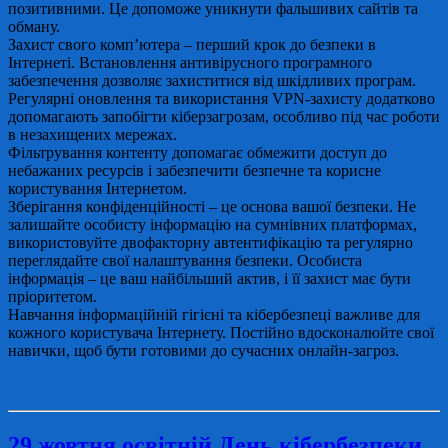
позитивними. Це допоможе уникнути фальшивих сайтів та
обману.
Захист свого комп’ютера – перший крок до безпеки в
Інтернеті. Встановлення антивірусного програмного
забезпечення дозволяє захиститися від шкідливих програм.
Регулярні оновлення та використання VPN-захисту додатково
допомагають запобігти кіберзагрозам, особливо під час роботи
в незахищених мережах.
Фільтрування контенту допомагає обмежити доступ до
небажаних ресурсів і забезпечити безпечне та корисне
користування Інтернетом.
Зберігання конфіденційності – це основа вашої безпеки. Не
залишайте особисту інформацію на сумнівних платформах,
використовуйте двофакторну автентифікацію та регулярно
переглядайте свої налаштування безпеки. Особиста
інформація – це ваш найбільший актив, і її захист має бути
пріоритетом.
Навчання інформаційній гігієні та кібербезпеці важливе для
кожного користувача Інтернету. Постійно вдосконалюйте свої
навички, щоб бути готовими до сучасних онлайн-загроз.
29 жовтня освітній День кібербезпеки