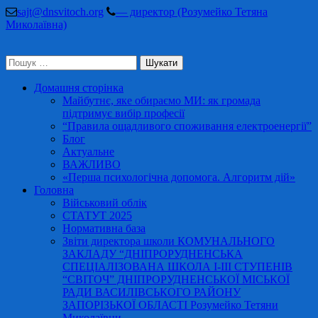
Перейти
sajt@dnsvitoch.org
— директор (Розумейко Тетяна
до
Миколаївна)
вмісту
(натисніть
Пошук:
Enter)
Домашня сторінка
Майбутнє, яке обираємо МИ: як громада
підтримує вибір професії
“Правила ощадливого споживання електроенергії”
Блог
Актуальне
ВАЖЛИВО
«Перша психологічна допомога. Алгоритм дій»
Головна
Військовий облік
СТАТУТ 2025
Нормативна база
Звіти директора школи КОМУНАЛЬНОГО
ЗАКЛАДУ “ДНІПРОРУДНЕНСЬКА
СПЕЦІАЛІЗОВАНА ШКОЛА І-ІІІ СТУПЕНІВ
“СВІТОЧ” ДНІПРОРУДНЕНСЬКОЇ МІСЬКОЇ
РАДИ ВАСИЛІВСЬКОГО РАЙОНУ
ЗАПОРІЗЬКОЇ ОБЛАСТІ Розумейко Тетяни
Миколаївни