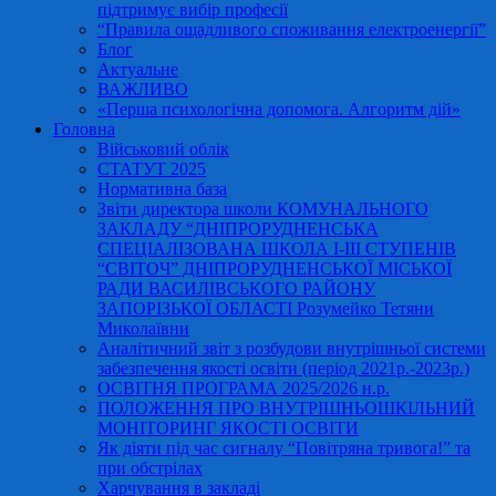
підтримує вибір професії
“Правила ощадливого споживання електроенергії”
Блог
Актуальне
ВАЖЛИВО
«Перша психологічна допомога. Алгоритм дій»
Головна
Військовий облік
СТАТУТ 2025
Нормативна база
Звіти директора школи КОМУНАЛЬНОГО
ЗАКЛАДУ “ДНІПРОРУДНЕНСЬКА
СПЕЦІАЛІЗОВАНА ШКОЛА І-ІІІ СТУПЕНІВ
“СВІТОЧ” ДНІПРОРУДНЕНСЬКОЇ МІСЬКОЇ
РАДИ ВАСИЛІВСЬКОГО РАЙОНУ
ЗАПОРІЗЬКОЇ ОБЛАСТІ Розумейко Тетяни
Миколаївни
Аналітичний звіт з розбудови внутрішньої системи
забезпечення якості освіти (період 2021р.-2023р.)
ОСВІТНЯ ПРОГРАМА 2025/2026 н.р.
ПОЛОЖЕННЯ ПРО ВНУТРІШНЬОШКІЛЬНИЙ
МОНІТОРИНГ ЯКОСТІ ОСВІТИ
Як діяти під час сигналу “Повітряна тривога!” та
при обстрілах
Харчування в закладі