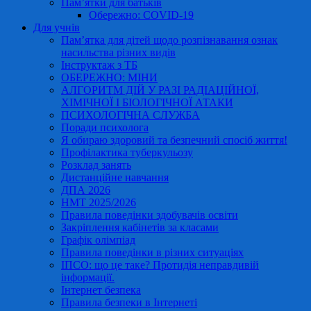
Пам’ятки для батьків
Обережно: COVID-19
Для учнів
Пам’ятка для дітей щодо розпізнавання ознак
насильства різних видів
Інструктаж з ТБ
ОБЕРЕЖНО: МІНИ
АЛГОРИТМ ДІЙ У РАЗІ РАДІАЦІЙНОЇ,
ХІМІЧНОЇ І БІОЛОГІЧНОЇ АТАКИ
ПСИХОЛОГІЧНА СЛУЖБА
Поради психолога
Я обираю здоровий та безпечний спосіб життя!
Профілактика туберкульозу
Розклад занять
Дистанційне навчання
ДПА 2026
НМТ 2025/2026
Правила поведінки здобувачів освіти
Закріплення кабінетів за класами
Графік олімпіад
Правила поведінки в різних ситуаціях
ІПСО: що це таке? Протидія неправдивій
інформації.
Інтернет безпека
Правила безпеки в Інтернеті