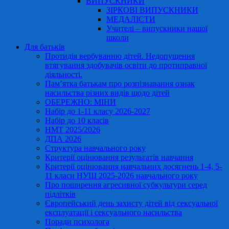
ВИПУСКНИКИ
ЗІРКОВІ ВИПУСКНИКИ
МЕДАЛІСТИ
Учителі – випускники нашої
школи
Для батьків
Протидія вербуванню дітей. Недопущення
втягування здобувачів освіти до протиправної
діяльності.
Пам’ятка батькам про розпізнавання ознак
насильства різних видів щодо дітей
ОБЕРЕЖНО: МІНИ
Набір до 1-11 класу 2026-2027
Набір до 10 класів
НМТ 2025/2026
ДПА 2026
Структура навчального року
Критерії оцінювання результатів навчання
Критерії оцінювання навчальних досягнень 1-4, 5-
11 класи НУШ 2025-2026 навчального року
Про поширення агресивної субкультури серед
підлітків
Європейський день захисту дітей від сексуальної
експлуатації і сексуального насильства
Поради психолога