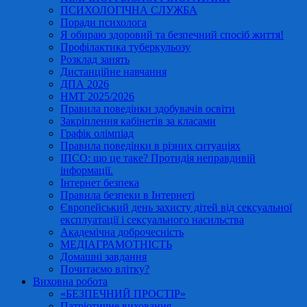
ПСИХОЛОГІЧНА СЛУЖБА
Поради психолога
Я обираю здоровий та безпечний спосіб життя!
Профілактика туберкульозу
Розклад занять
Дистанційне навчання
ДПА 2026
НМТ 2025/2026
Правила поведінки здобувачів освіти
Закріплення кабінетів за класами
Графік олімпіад
Правила поведінки в різних ситуаціях
ІПСО: що це таке? Протидія неправдивій
інформації.
Інтернет безпека
Правила безпеки в Інтернеті
Європейський день захисту дітей від сексуальної
експлуатації і сексуального насильства
Академічна доброчесність
МЕДІАГРАМОТНІСТЬ
Домашні завдання
Почитаємо влітку?
Виховна робота
«БЕЗПЕЧНИЙ ПРОСТІР»
Патріотичне виховання