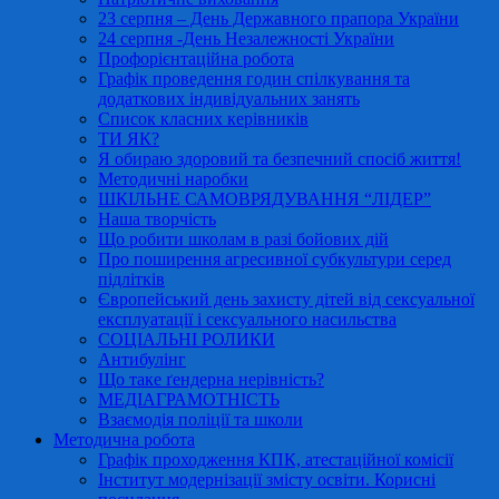
23 серпня – День Державного прапора України
24 серпня -День Незалежності України
Профорієнтаційна робота
Графік проведення годин спілкування та
додаткових індивідуальних занять
Список класних керівників
ТИ ЯК?
Я обираю здоровий та безпечний спосіб життя!
Методичні наробки
ШКІЛЬНЕ САМОВРЯДУВАННЯ “ЛІДЕР”
Наша творчість
Що робити школам в разі бойових дій
Про поширення агресивної субкультури серед
підлітків
Європейський день захисту дітей від сексуальної
експлуатації і сексуального насильства
СОЦІАЛЬНІ РОЛИКИ
Антибулінг
Що таке ґендерна нерівність?
МЕДІАГРАМОТНІСТЬ
Взаємодія поліції та школи
Методична робота
Графік проходження КПК, атестаційної комісії
Інститут модернізації змісту освіти. Корисні