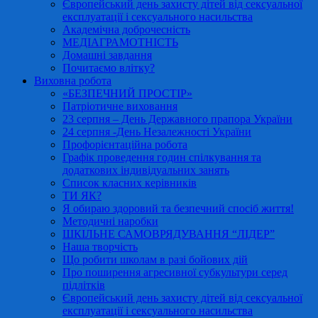
Європейський день захисту дітей від сексуальної
експлуатації і сексуального насильства
Академічна доброчесність
МЕДІАГРАМОТНІСТЬ
Домашні завдання
Почитаємо влітку?
Виховна робота
«БЕЗПЕЧНИЙ ПРОСТІР»
Патріотичне виховання
23 серпня – День Державного прапора України
24 серпня -День Незалежності України
Профорієнтаційна робота
Графік проведення годин спілкування та
додаткових індивідуальних занять
Список класних керівників
ТИ ЯК?
Я обираю здоровий та безпечний спосіб життя!
Методичні наробки
ШКІЛЬНЕ САМОВРЯДУВАННЯ “ЛІДЕР”
Наша творчість
Що робити школам в разі бойових дій
Про поширення агресивної субкультури серед
підлітків
Європейський день захисту дітей від сексуальної
експлуатації і сексуального насильства