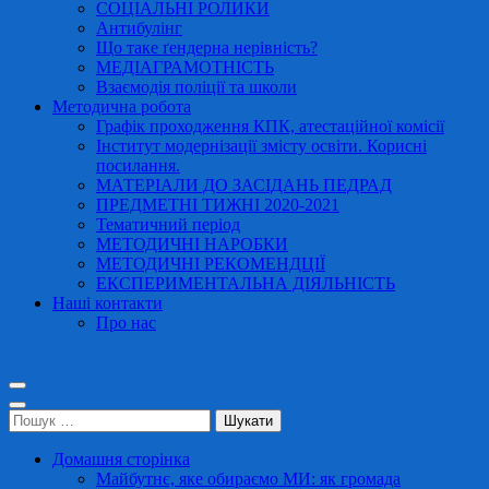
СОЦІАЛЬНІ РОЛИКИ
Антибулінг
Що таке ґендерна нерівність?
МЕДІАГРАМОТНІСТЬ
Взаємодія поліції та школи
Методична робота
Графік проходження КПК, атестаційної комісії
Інститут модернізації змісту освіти. Корисні
посилання.
МАТЕРІАЛИ ДО ЗАСІДАНЬ ПЕДРАД
ПРЕДМЕТНІ ТИЖНІ 2020-2021
Тематичний період
МЕТОДИЧНІ НАРОБКИ
МЕТОДИЧНІ РЕКОМЕНДЦІЇ
ЕКСПЕРИМЕНТАЛЬНА ДІЯЛЬНІСТЬ
Наші контакти
Про нас
Пошук:
Домашня сторінка
Майбутнє, яке обираємо МИ: як громада