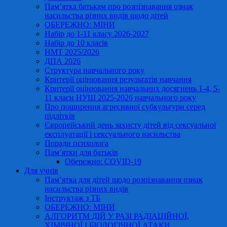
Пам’ятка батькам про розпізнавання ознак
насильства різних видів щодо дітей
ОБЕРЕЖНО: МІНИ
Набір до 1-11 класу 2026-2027
Набір до 10 класів
НМТ 2025/2026
ДПА 2026
Структура навчального року
Критерії оцінювання результатів навчання
Критерії оцінювання навчальних досягнень 1-4, 5-
11 класи НУШ 2025-2026 навчального року
Про поширення агресивної субкультури серед
підлітків
Європейський день захисту дітей від сексуальної
експлуатації і сексуального насильства
Поради психолога
Пам’ятки для батьків
Обережно: COVID-19
Для учнів
Пам’ятка для дітей щодо розпізнавання ознак
насильства різних видів
Інструктаж з ТБ
ОБЕРЕЖНО: МІНИ
АЛГОРИТМ ДІЙ У РАЗІ РАДІАЦІЙНОЇ,
ХІМІЧНОЇ І БІОЛОГІЧНОЇ АТАКИ