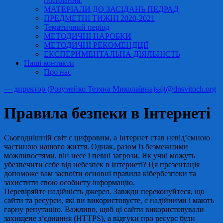
посилання.
МАТЕРІАЛИ ДО ЗАСІДАНЬ ПЕДРАД
ПРЕДМЕТНІ ТИЖНІ 2020-2021
Тематичний період
МЕТОДИЧНІ НАРОБКИ
МЕТОДИЧНІ РЕКОМЕНДЦІЇ
ЕКСПЕРИМЕНТАЛЬНА ДІЯЛЬНІСТЬ
Наші контакти
Про нас
— директор (Розумейко Тетяна Миколаївна)
sajt@dnsvitoch.org
Правила безпеки в Інтернеті
Сьогоднішній світ є цифровим, а Інтернет став невід’ємною
частиною нашого життя. Однак, разом із безмежними
можливостями, він несе і певні загрози. Як учні можуть
убезпечити себе від небезпек в Інтернеті? Ця презентація
допоможе вам засвоїти основні правила кібербезпеки та
захистити свою особисту інформацію.
Перевіряйте надійність джерел. Завжди переконуйтеся, що
сайти та ресурси, які ви використовуєте, є надійними і мають
гарну репутацію. Важливо, щоб ці сайти використовували
захищене з’єднання (HTTPS), а відгуки про ресурс були