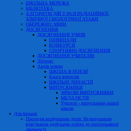
ШКІЛЬНА МЕРЕЖА
БІБЛІОТЕКА
АЛГОРИТМ ДІЙ У РАЗІ РАДІАЦІЙНОЇ,
ХІМІЧНОЇ І БІОЛОГІЧНОЇ АТАКИ
ОБЕРЕЖНО: МІНИ
ДОСЯГНЕННЯ
ДОСЯГНЕННЯ УЧНІВ
ОЛІМПІАДИ
КОНКУРСИ
СПОРТИВНІ ДОСЯГНЕННЯ
ДОСЯГНЕННЯ УЧИТЕЛІВ
Літопис
Архів новин
ШКОЛА В ПОЕЗІЇ
Блоги вчителів
ШКІЛЬНІ ДИНАСТІЇ
ВИПУСКНИКИ
ЗІРКОВІ ВИПУСКНИКИ
МЕДАЛІСТИ
Учителі – випускники нашої
школи
Для батьків
Протидія вербуванню дітей. Недопущення
втягування здобувачів освіти до протиправної
діяльності.