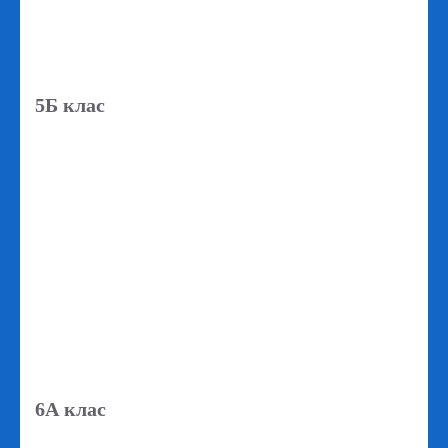
5Б клас
6А клас