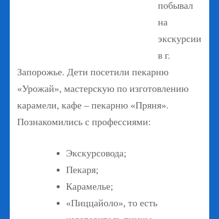
побывал
на
экскурсии
в г.
Запорожье. Дети посетили пекарню
«Урожай», мастерскую по изготовлению
карамели, кафе – пекарню «Пряня».
Познакомились с профессиями:
Экскурсовода;
Пекаря;
Карамелье;
«Пиццайоло», то есть