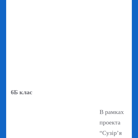
6Б клас
В рамках
проекта
“Сузір’я