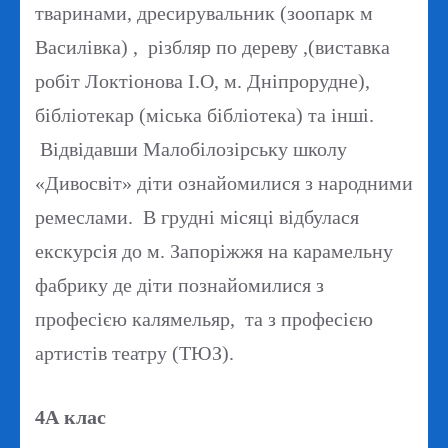
тваринами, дресирувальник (зоопарк м
Василівка) , різбляр по дереву ,(виставка
робіт Локтіонова І.О, м. Дніпрорудне),
бібліотекар (міська бібліотека) та інші.
Відвідавши Малобілозірську школу
«Дивосвіт» діти ознайомилися з народними
ремеслами. В грудні місяці відбулася
екскурсія до м. Запоріжжя на карамельну
фабрику де діти познайомилися з
професією калямельяр, та з професією
артистів театру (ТЮЗ).
4А клас