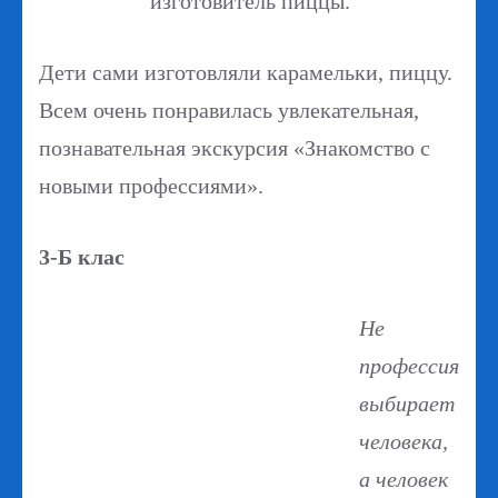
изготовитель пиццы.
Дети сами изготовляли карамельки, пиццу.
Всем очень понравилась увлекательная,
познавательная экскурсия «Знакомство с
новыми профессиями».
3-Б клас
Не
профессия
выбирает
человека,
а человек