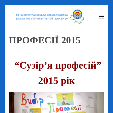
Перейти
до
вмісту
(натисніть
ПРОФЕСІЇ 2015
Enter)
“Сузір’я професій”
2015 рік