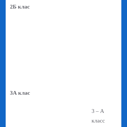
2Б клас
3А клас
3 – А
класс