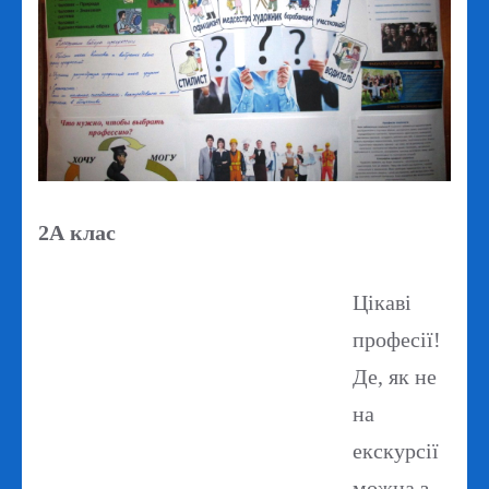
2А клас
Цікаві
професії!
Де, як не
на
екскурсії
можна з