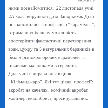
ними познайомитися. 22 листопада учні
2А клас вирушили до м.Запоріжжя. Діти
познайомилися з професією “карамельє”,
отримали унікальну можливість
спостерігати фантастичні перетворення
води, цукру та 5 натуральних барвників в
безліч різнокольорових карамелей із
цікавими малюнками в середині.
Далі учні відправилися в цирк
“Кіліманджаро”. Які тут цікаві професії:
акробат на качелях, комічний акробат,
жонглер, еквілібрист, дресирувальник.