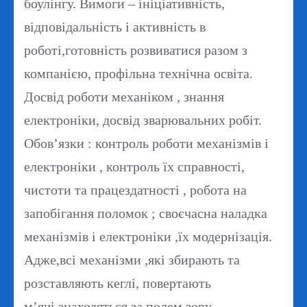
боулінгу. Вимоги – ініціативність,
відповідальність і активність в
роботі,готовність розвиватися разом з
компанією, профільна технічна освіта.
Досвід роботи механіком , знання
електроніки, досвід зварювальних робіт.
Обов’язки : контроль роботи механізмів і
електроніки , контроль їх справності,
чистоти та працездатності , робота на
запобігання поломок ; своєчасна наладка
механізмів і електроніки ,їх модернізація.
Адже,всі механізми ,які збирають та
розставляють кеглі, повертають
м’ячі,знаходяться за полем зору