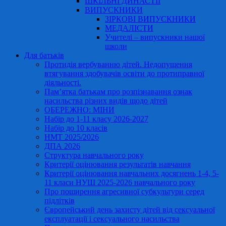
ШКІЛЬНІ ДИНАСТІЇ
ВИПУСКНИКИ
ЗІРКОВІ ВИПУСКНИКИ
МЕДАЛІСТИ
Учителі – випускники нашої
школи
Для батьків
Протидія вербуванню дітей. Недопущення
втягування здобувачів освіти до протиправної
діяльності.
Пам’ятка батькам про розпізнавання ознак
насильства різних видів щодо дітей
ОБЕРЕЖНО: МІНИ
Набір до 1-11 класу 2026-2027
Набір до 10 класів
НМТ 2025/2026
ДПА 2026
Структура навчального року
Критерії оцінювання результатів навчання
Критерії оцінювання навчальних досягнень 1-4, 5-
11 класи НУШ 2025-2026 навчального року
Про поширення агресивної субкультури серед
підлітків
Європейський день захисту дітей від сексуальної
експлуатації і сексуального насильства