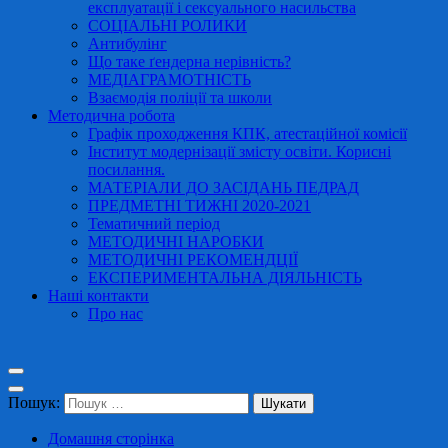
експлуатації і сексуального насильства
СОЦІАЛЬНІ РОЛИКИ
Антибулінг
Що таке ґендерна нерівність?
МЕДІАГРАМОТНІСТЬ
Взаємодія поліції та школи
Методична робота
Графік проходження КПК, атестаційної комісії
Інститут модернізації змісту освіти. Корисні
посилання.
МАТЕРІАЛИ ДО ЗАСІДАНЬ ПЕДРАД
ПРЕДМЕТНІ ТИЖНІ 2020-2021
Тематичний період
МЕТОДИЧНІ НАРОБКИ
МЕТОДИЧНІ РЕКОМЕНДЦІЇ
ЕКСПЕРИМЕНТАЛЬНА ДІЯЛЬНІСТЬ
Наші контакти
Про нас
Пошук:
Домашня сторінка