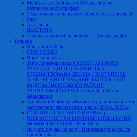
Майбутнє, яке обираємо МИ: як громада
підтримує вибір професії
“Правила ощадливого споживання електроенергії”
Блог
Актуальне
ВАЖЛИВО
«Перша психологічна допомога. Алгоритм дій»
Головна
Військовий облік
СТАТУТ 2025
Нормативна база
Звіти директора школи КОМУНАЛЬНОГО
ЗАКЛАДУ “ДНІПРОРУДНЕНСЬКА
СПЕЦІАЛІЗОВАНА ШКОЛА І-ІІІ СТУПЕНІВ
“СВІТОЧ” ДНІПРОРУДНЕНСЬКОЇ МІСЬКОЇ
РАДИ ВАСИЛІВСЬКОГО РАЙОНУ
ЗАПОРІЗЬКОЇ ОБЛАСТІ Розумейко Тетяни
Миколаївни
Аналітичний звіт з розбудови внутрішньої системи
забезпечення якості освіти (період 2021р.-2023р.)
ОСВІТНЯ ПРОГРАМА 2025/2026 н.р.
ПОЛОЖЕННЯ ПРО ВНУТРІШНЬОШКІЛЬНИЙ
МОНІТОРИНГ ЯКОСТІ ОСВІТИ
Як діяти під час сигналу “Повітряна тривога!” та
при обстрілах