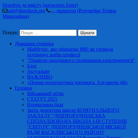
Перейти до вмісту (натисніть Enter)
sajt@dnsvitoch.org
— директор (Розумейко Тетяна
Миколаївна)
Пошук:
Домашня сторінка
Майбутнє, яке обираємо МИ: як громада
підтримує вибір професії
“Правила ощадливого споживання електроенергії”
Блог
Актуальне
ВАЖЛИВО
«Перша психологічна допомога. Алгоритм дій»
Головна
Військовий облік
СТАТУТ 2025
Нормативна база
Звіти директора школи КОМУНАЛЬНОГО
ЗАКЛАДУ “ДНІПРОРУДНЕНСЬКА
СПЕЦІАЛІЗОВАНА ШКОЛА І-ІІІ СТУПЕНІВ
“СВІТОЧ” ДНІПРОРУДНЕНСЬКОЇ МІСЬКОЇ
РАДИ ВАСИЛІВСЬКОГО РАЙОНУ
ЗАПОРІЗЬКОЇ ОБЛАСТІ Розумейко Тетяни