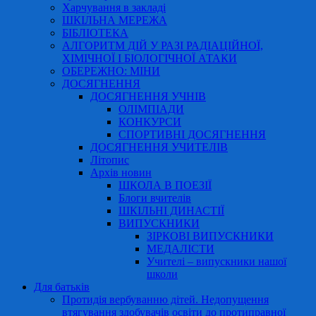
Харчування в закладі
ШКІЛЬНА МЕРЕЖА
БІБЛІОТЕКА
АЛГОРИТМ ДІЙ У РАЗІ РАДІАЦІЙНОЇ,
ХІМІЧНОЇ І БІОЛОГІЧНОЇ АТАКИ
ОБЕРЕЖНО: МІНИ
ДОСЯГНЕННЯ
ДОСЯГНЕННЯ УЧНІВ
ОЛІМПІАДИ
КОНКУРСИ
СПОРТИВНІ ДОСЯГНЕННЯ
ДОСЯГНЕННЯ УЧИТЕЛІВ
Літопис
Архів новин
ШКОЛА В ПОЕЗІЇ
Блоги вчителів
ШКІЛЬНІ ДИНАСТІЇ
ВИПУСКНИКИ
ЗІРКОВІ ВИПУСКНИКИ
МЕДАЛІСТИ
Учителі – випускники нашої
школи
Для батьків
Протидія вербуванню дітей. Недопущення
втягування здобувачів освіти до протиправної