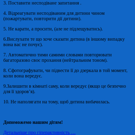
3. Поставити несподіване запитання .
4. Відреагувати несподіваним для дитини чином
(пожартувати, повторити дії дитини).
5. Не карати, а просити, (але не підлещуватись).
6.Вислухати те що хоче сказати дитина (в іншому випадку
вона вас не почує).
7. Автоматично тими самими словами повторювати
багаторазово своє прохання (нейтральним тоном).
8. Сфотографувати, чи підвести її до дзеркала в той момент,
коли вона вередує.
9.Залишити в кімнаті саму, коли вередує (якщо це безпечно
для її здоров’я).
10. Не наполягати на тому, щоб дитина вибачилась.
Допоможемо нашим дітям!
Детальніше про гіперактивність …