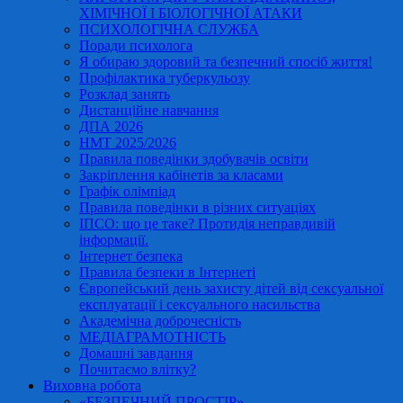
ХІМІЧНОЇ І БІОЛОГІЧНОЇ АТАКИ
ПСИХОЛОГІЧНА СЛУЖБА
Поради психолога
Я обираю здоровий та безпечний спосіб життя!
Профілактика туберкульозу
Розклад занять
Дистанційне навчання
ДПА 2026
НМТ 2025/2026
Правила поведінки здобувачів освіти
Закріплення кабінетів за класами
Графік олімпіад
Правила поведінки в різних ситуаціях
ІПСО: що це таке? Протидія неправдивій
інформації.
Інтернет безпека
Правила безпеки в Інтернеті
Європейський день захисту дітей від сексуальної
експлуатації і сексуального насильства
Академічна доброчесність
МЕДІАГРАМОТНІСТЬ
Домашні завдання
Почитаємо влітку?
Виховна робота
«БЕЗПЕЧНИЙ ПРОСТІР»