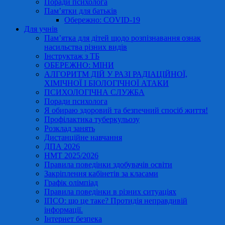
Поради психолога
Пам’ятки для батьків
Обережно: COVID-19
Для учнів
Пам’ятка для дітей щодо розпізнавання ознак
насильства різних видів
Інструктаж з ТБ
ОБЕРЕЖНО: МІНИ
АЛГОРИТМ ДІЙ У РАЗІ РАДІАЦІЙНОЇ,
ХІМІЧНОЇ І БІОЛОГІЧНОЇ АТАКИ
ПСИХОЛОГІЧНА СЛУЖБА
Поради психолога
Я обираю здоровий та безпечний спосіб життя!
Профілактика туберкульозу
Розклад занять
Дистанційне навчання
ДПА 2026
НМТ 2025/2026
Правила поведінки здобувачів освіти
Закріплення кабінетів за класами
Графік олімпіад
Правила поведінки в різних ситуаціях
ІПСО: що це таке? Протидія неправдивій
інформації.
Інтернет безпека