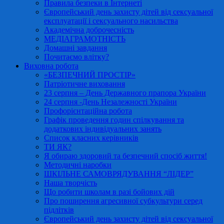
Правила безпеки в Інтернеті
Європейський день захисту дітей від сексуальної
експлуатації і сексуального насильства
Академічна доброчесність
МЕДІАГРАМОТНІСТЬ
Домашні завдання
Почитаємо влітку?
Виховна робота
«БЕЗПЕЧНИЙ ПРОСТІР»
Патріотичне виховання
23 серпня – День Державного прапора України
24 серпня -День Незалежності України
Профорієнтаційна робота
Графік проведення годин спілкування та
додаткових індивідуальних занять
Список класних керівників
ТИ ЯК?
Я обираю здоровий та безпечний спосіб життя!
Методичні наробки
ШКІЛЬНЕ САМОВРЯДУВАННЯ “ЛІДЕР”
Наша творчість
Що робити школам в разі бойових дій
Про поширення агресивної субкультури серед
підлітків
Європейський день захисту дітей від сексуальної