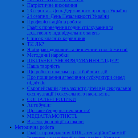
Патріотичне виховання
23 серпня – День Державного прапора України
24 серпня -День Незалежності України
Профорієнтаційна робота
Графік проведення годин спілкування та
додаткових індивідуальних занять
Список класних керівників
ТИ ЯК?
Я обираю здоровий та безпечний спосіб життя!
Методичні наробки
ШКІЛЬНЕ САМОВРЯДУВАННЯ “ЛІДЕР”
Наша творчість
Що робити школам в разі бойових дій
Про поширення агресивної субкультури серед
підлітків
Європейський день захисту дітей від сексуальної
експлуатації і сексуального насильства
СОЦІАЛЬНІ РОЛИКИ
Антибулінг
Що таке ґендерна нерівність?
МЕДІАГРАМОТНІСТЬ
Взаємодія поліції та школи
Методична робота
Графік проходження КПК, атестаційної комісії