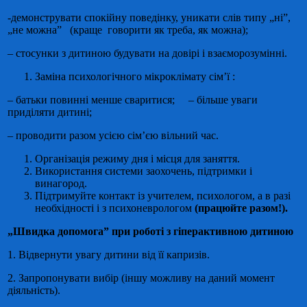
-демонструвати спокійну поведінку, уникати слів типу „ні”,
„не можна” (краще говорити як треба, як можна);
– стосунки з дитиною будувати на довірі і взаєморозумінні.
Заміна психологічного мікроклімату сім’ї :
– батьки повинні менше сваритися; – більше уваги
приділяти дитині;
– проводити разом усією сім’єю вільний час.
Організація режиму дня і місця для заняття.
Використання системи заохочень, підтримки і
винагород.
Підтримуйте контакт із учителем, психологом, а в разі
необхідності і з психоневрологом
(працюйте разом!).
„Швидка допомога” при роботі з гіперактивною дитиною
1. Відвернути увагу дитини від її капризів.
2. Запропонувати вибір (іншу можливу на даний момент
діяльність).