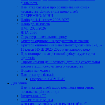
діяльності.
Пам’ятка батькам про розпізнавання ознак
насильства різних видів щодо дітей
ОБЕРЕЖНО: МІНИ
Набір до 1-11 класу 2026-2027
Набір до 10 класів
НМТ 2025/2026
ДПА 2026
Структура навчального року
Критерії оцінювання результатів навчання
Критерії оцінювання навчальних досягнень 1-4, 5-
11 класи НУШ 2025-2026 навчального року
Про поширення агресивної субкультури серед
підлітків
Європейський день захисту дітей від сексуальної
експлуатації і сексуального насильства
Поради психолога
Пам’ятки для батьків
Обережно: COVID-19
Для учнів
Пам’ятка для дітей щодо розпізнавання ознак
насильства різних видів
Інструктаж з ТБ
ОБЕРЕЖНО: МІНИ
АЛГОРИТМ ДІЙ У РАЗІ РАДІАЦІЙНОЇ,