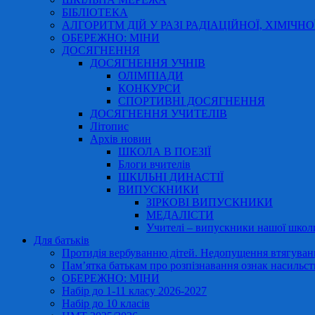
БІБЛІОТЕКА
АЛГОРИТМ ДІЙ У РАЗІ РАДІАЦІЙНОЇ, ХІМІЧНО
ОБЕРЕЖНО: МІНИ
ДОСЯГНЕННЯ
ДОСЯГНЕННЯ УЧНІВ
ОЛІМПІАДИ
КОНКУРСИ
СПОРТИВНІ ДОСЯГНЕННЯ
ДОСЯГНЕННЯ УЧИТЕЛІВ
Літопис
Архів новин
ШКОЛА В ПОЕЗІЇ
Блоги вчителів
ШКІЛЬНІ ДИНАСТІЇ
ВИПУСКНИКИ
ЗІРКОВІ ВИПУСКНИКИ
МЕДАЛІСТИ
Учителі – випускники нашої школ
Для батьків
Протидія вербуванню дітей. Недопущення втягування
Пам’ятка батькам про розпізнавання ознак насильст
ОБЕРЕЖНО: МІНИ
Набір до 1-11 класу 2026-2027
Набір до 10 класів