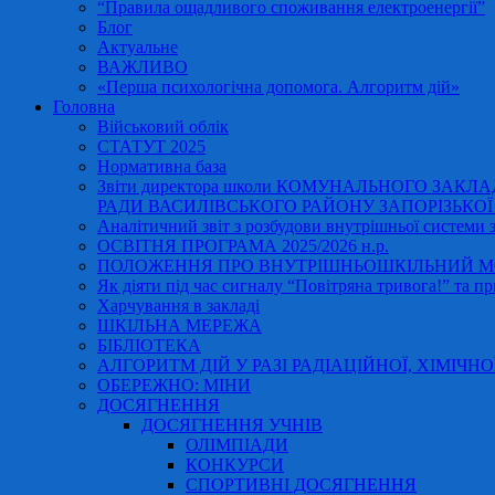
“Правила ощадливого споживання електроенергії”
Блог
Актуальне
ВАЖЛИВО
«Перша психологічна допомога. Алгоритм дій»
Головна
Військовий облік
СТАТУТ 2025
Нормативна база
Звіти директора школи КОМУНАЛЬНОГО ЗАКЛ
РАДИ ВАСИЛІВСЬКОГО РАЙОНУ ЗАПОРІЗЬКОЇ ОБ
Аналітичний звіт з розбудови внутрішньої системи за
ОСВІТНЯ ПРОГРАМА 2025/2026 н.р.
ПОЛОЖЕННЯ ПРО ВНУТРІШНЬОШКІЛЬНИЙ МО
Як діяти під час сигналу “Повітряна тривога!” та пр
Харчування в закладі
ШКІЛЬНА МЕРЕЖА
БІБЛІОТЕКА
АЛГОРИТМ ДІЙ У РАЗІ РАДІАЦІЙНОЇ, ХІМІЧНО
ОБЕРЕЖНО: МІНИ
ДОСЯГНЕННЯ
ДОСЯГНЕННЯ УЧНІВ
ОЛІМПІАДИ
КОНКУРСИ
СПОРТИВНІ ДОСЯГНЕННЯ