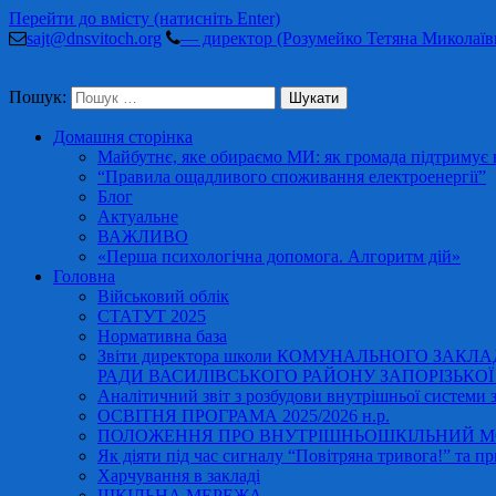
Перейти до вмісту (натисніть Enter)
sajt@dnsvitoch.org
— директор (Розумейко Тетяна Миколаїв
Пошук:
Домашня сторінка
Майбутнє, яке обираємо МИ: як громада підтримує в
“Правила ощадливого споживання електроенергії”
Блог
Актуальне
ВАЖЛИВО
«Перша психологічна допомога. Алгоритм дій»
Головна
Військовий облік
СТАТУТ 2025
Нормативна база
Звіти директора школи КОМУНАЛЬНОГО ЗАКЛ
РАДИ ВАСИЛІВСЬКОГО РАЙОНУ ЗАПОРІЗЬКОЇ ОБ
Аналітичний звіт з розбудови внутрішньої системи за
ОСВІТНЯ ПРОГРАМА 2025/2026 н.р.
ПОЛОЖЕННЯ ПРО ВНУТРІШНЬОШКІЛЬНИЙ МО
Як діяти під час сигналу “Повітряна тривога!” та пр
Харчування в закладі
ШКІЛЬНА МЕРЕЖА