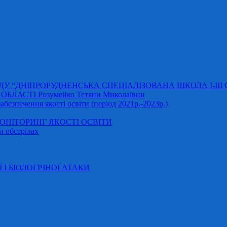
АДУ “ДНІПРОРУДНЕНСЬКА СПЕЦІАЛІЗОВАНА ШКОЛА І-ІІІ
ЛАСТІ Розумейко Тетяни Миколаївни
безпечення якості освіти (період 2021р.-2023р.)
НІТОРИНГ ЯКОСТІ ОСВІТИ
и обстрілах
Ї І БІОЛОГІЧНОЇ АТАКИ