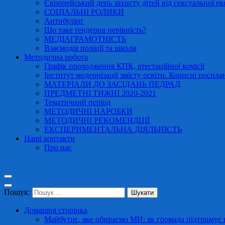
Європейський день захисту дітей від сексуальної ек
СОЦІАЛЬНІ РОЛИКИ
Антибулінг
Що таке ґендерна нерівність?
МЕДІАГРАМОТНІСТЬ
Взаємодія поліції та школи
Методична робота
Графік проходження КПК, атестаційної комісії
Інститут модернізації змісту освіти. Корисні посила
МАТЕРІАЛИ ДО ЗАСІДАНЬ ПЕДРАД
ПРЕДМЕТНІ ТИЖНІ 2020-2021
Тематичний період
МЕТОДИЧНІ НАРОБКИ
МЕТОДИЧНІ РЕКОМЕНДЦІЇ
ЕКСПЕРИМЕНТАЛЬНА ДІЯЛЬНІСТЬ
Наші контакти
Про нас
Пошук:
Домашня сторінка
Майбутнє, яке обираємо МИ: як громада підтримує в