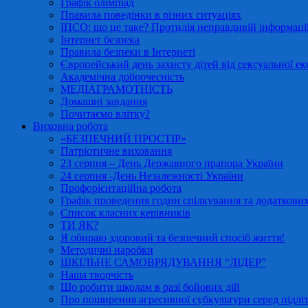
Графік олімпіад
Правила поведінки в різних ситуаціях
ІПСО: що це таке? Протидія неправдивій інформації
Інтернет безпека
Правила безпеки в Інтернеті
Європейський день захисту дітей від сексуальної ек
Академічна доброчесність
МЕДІАГРАМОТНІСТЬ
Домашні завдання
Почитаємо влітку?
Виховна робота
«БЕЗПЕЧНИЙ ПРОСТІР»
Патріотичне виховання
23 серпня – День Державного прапора України
24 серпня -День Незалежності України
Профорієнтаційна робота
Графік проведення годин спілкування та додаткових
Список класних керівників
ТИ ЯК?
Я обираю здоровий та безпечний спосіб життя!
Методичні наробки
ШКІЛЬНЕ САМОВРЯДУВАННЯ “ЛІДЕР”
Наша творчість
Що робити школам в разі бойових дій
Про поширення агресивної субкультури серед підліт