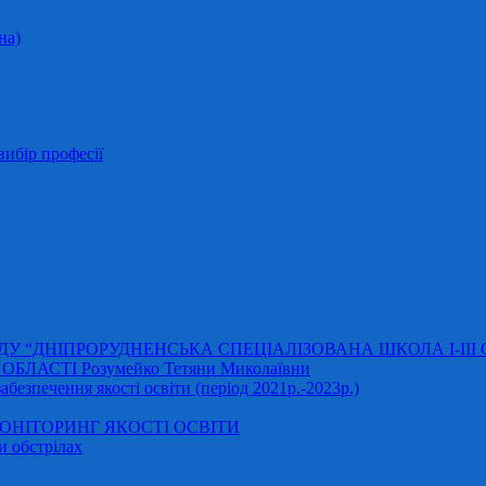
на)
ибір професії
АДУ “ДНІПРОРУДНЕНСЬКА СПЕЦІАЛІЗОВАНА ШКОЛА І-ІІІ
ЛАСТІ Розумейко Тетяни Миколаївни
безпечення якості освіти (період 2021р.-2023р.)
НІТОРИНГ ЯКОСТІ ОСВІТИ
и обстрілах