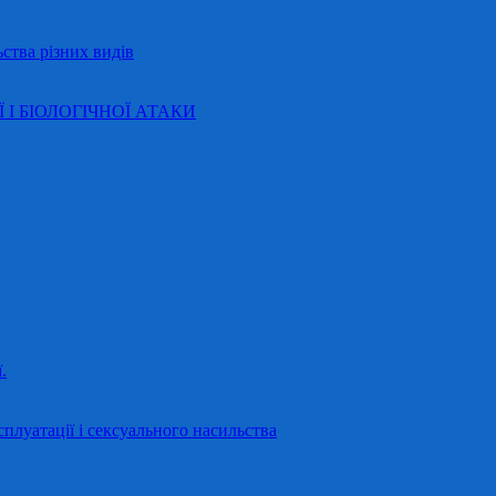
ства різних видів
Ї І БІОЛОГІЧНОЇ АТАКИ
.
сплуатації і сексуального насильства