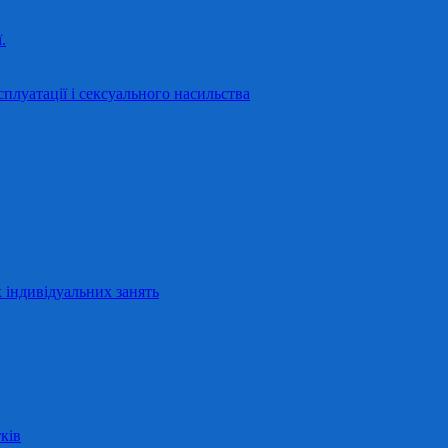
.
сплуатації і сексуального насильства
 індивідуальних занять
ків