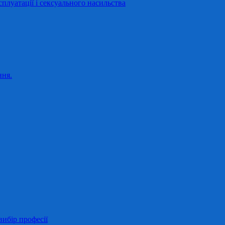
сплуатації і сексуального насильства
ння.
ибір професії