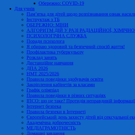
Обережно: COVID-19
Для учнів
Пам’ятка для дітей щодо розпізнавання ознак насиль
Інструктаж з ТБ
ОБЕРЕЖНО: МІНИ
АЛГОРИТМ ДІЙ У РАЗІ РАДІАЦІЙНОЇ, ХІМІЧНО
ПСИХОЛОГІЧНА СЛУЖБА
Поради психолога
Я обираю здоровий та безпечний спосіб життя!
Профілактика туберкульозу
Розклад занять
Дистанційне навчання
ДПА 2026
НМТ 2025/2026
Правила поведінки здобувачів освіти
Закріплення кабінетів за класами
Графік олімпіад
Правила поведінки в різних ситуаціях
ІПСО: що це таке? Протидія неправдивій інформації
Інтернет безпека
Правила безпеки в Інтернеті
Європейський день захисту дітей від сексуальної ек
Академічна доброчесність
МЕДІАГРАМОТНІСТЬ
Домашні завдання