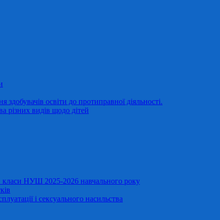
и
 здобувачів освіти до протиправної діяльності.
ва різних видів щодо дітей
11 класи НУШ 2025-2026 навчального року
ків
сплуатації і сексуального насильства