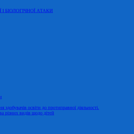
Ї І БІОЛОГІЧНОЇ АТАКИ
и
 здобувачів освіти до протиправної діяльності.
ва різних видів щодо дітей