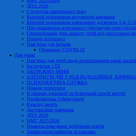
НМТ 2025/2026
ДПА 2026
Структура навчального року
Критерії оцінювання результатів навчання
Критерії оцінювання навчальних досягнень 1-4, 5-
Про поширення агресивної субкультури серед підліт
Європейський день захисту дітей від сексуальної ек
Поради психолога
Пам’ятки для батьків
Обережно: COVID-19
Для учнів
Пам’ятка для дітей щодо розпізнавання ознак насиль
Інструктаж з ТБ
ОБЕРЕЖНО: МІНИ
АЛГОРИТМ ДІЙ У РАЗІ РАДІАЦІЙНОЇ, ХІМІЧНО
ПСИХОЛОГІЧНА СЛУЖБА
Поради психолога
Я обираю здоровий та безпечний спосіб життя!
Профілактика туберкульозу
Розклад занять
Дистанційне навчання
ДПА 2026
НМТ 2025/2026
Правила поведінки здобувачів освіти
Закріплення кабінетів за класами