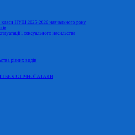
11 класи НУШ 2025-2026 навчального року
ків
сплуатації і сексуального насильства
ства різних видів
Ї І БІОЛОГІЧНОЇ АТАКИ