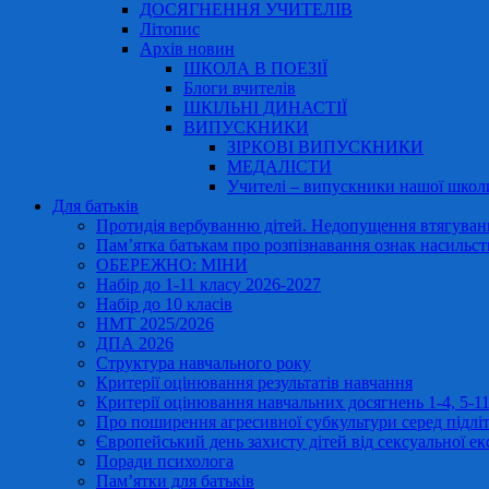
ДОСЯГНЕННЯ УЧИТЕЛІВ
Літопис
Архів новин
ШКОЛА В ПОЕЗІЇ
Блоги вчителів
ШКІЛЬНІ ДИНАСТІЇ
ВИПУСКНИКИ
ЗІРКОВІ ВИПУСКНИКИ
МЕДАЛІСТИ
Учителі – випускники нашої школ
Для батьків
Протидія вербуванню дітей. Недопущення втягування
Пам’ятка батькам про розпізнавання ознак насильст
ОБЕРЕЖНО: МІНИ
Набір до 1-11 класу 2026-2027
Набір до 10 класів
НМТ 2025/2026
ДПА 2026
Структура навчального року
Критерії оцінювання результатів навчання
Критерії оцінювання навчальних досягнень 1-4, 5-
Про поширення агресивної субкультури серед підліт
Європейський день захисту дітей від сексуальної ек
Поради психолога
Пам’ятки для батьків