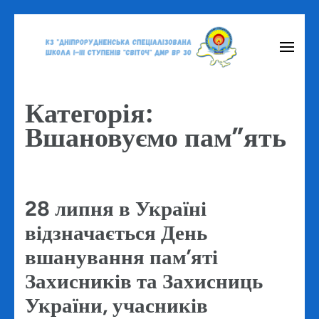
Перейти
до
вмісту
(натисніть
Категорія:
Enter)
Вшановуємо пам”ять
28 липня в Україні
відзначається День
вшанування пам’яті
Захисників та Захисниць
України, учасників