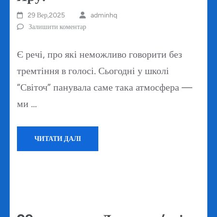
29 Вер,2025
adminhq
Залишити коментар
Є речі, про які неможливо говорити без
тремтіння в голосі. Сьогодні у школі
“Світоч” панувала саме така атмосфера —
ми …
ЧИТАТИ ДАЛІ