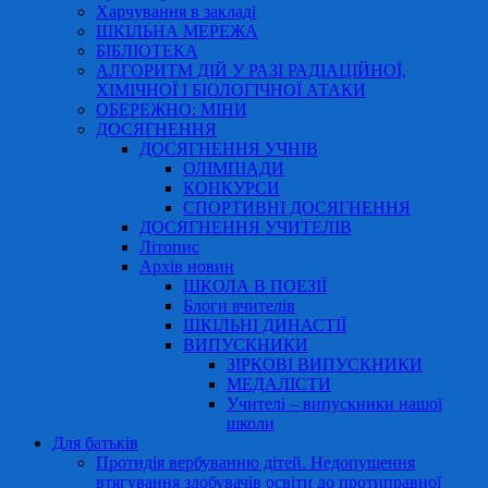
Харчування в закладі
ШКІЛЬНА МЕРЕЖА
БІБЛІОТЕКА
АЛГОРИТМ ДІЙ У РАЗІ РАДІАЦІЙНОЇ,
ХІМІЧНОЇ І БІОЛОГІЧНОЇ АТАКИ
ОБЕРЕЖНО: МІНИ
ДОСЯГНЕННЯ
ДОСЯГНЕННЯ УЧНІВ
ОЛІМПІАДИ
КОНКУРСИ
СПОРТИВНІ ДОСЯГНЕННЯ
ДОСЯГНЕННЯ УЧИТЕЛІВ
Літопис
Архів новин
ШКОЛА В ПОЕЗІЇ
Блоги вчителів
ШКІЛЬНІ ДИНАСТІЇ
ВИПУСКНИКИ
ЗІРКОВІ ВИПУСКНИКИ
МЕДАЛІСТИ
Учителі – випускники нашої
школи
Для батьків
Протидія вербуванню дітей. Недопущення
втягування здобувачів освіти до протиправної