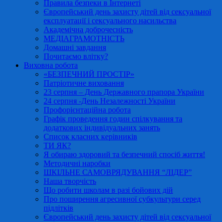
Правила безпеки в Інтернеті
Європейський день захисту дітей від сексуальної
експлуатації і сексуального насильства
Академічна доброчесність
МЕДІАГРАМОТНІСТЬ
Домашні завдання
Почитаємо влітку?
Виховна робота
«БЕЗПЕЧНИЙ ПРОСТІР»
Патріотичне виховання
23 серпня – День Державного прапора України
24 серпня -День Незалежності України
Профорієнтаційна робота
Графік проведення годин спілкування та
додаткових індивідуальних занять
Список класних керівників
ТИ ЯК?
Я обираю здоровий та безпечний спосіб життя!
Методичні наробки
ШКІЛЬНЕ САМОВРЯДУВАННЯ “ЛІДЕР”
Наша творчість
Що робити школам в разі бойових дій
Про поширення агресивної субкультури серед
підлітків
Європейський день захисту дітей від сексуальної