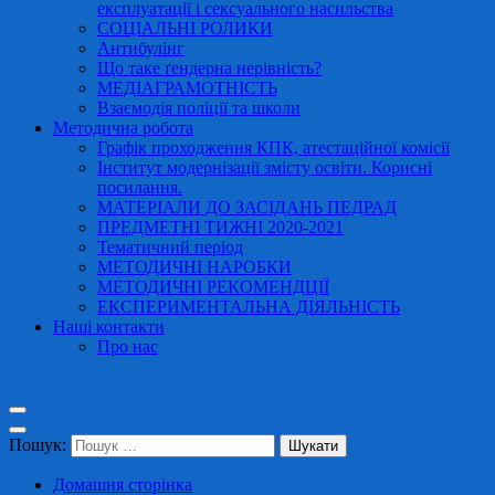
експлуатації і сексуального насильства
СОЦІАЛЬНІ РОЛИКИ
Антибулінг
Що таке ґендерна нерівність?
МЕДІАГРАМОТНІСТЬ
Взаємодія поліції та школи
Методична робота
Графік проходження КПК, атестаційної комісії
Інститут модернізації змісту освіти. Корисні
посилання.
МАТЕРІАЛИ ДО ЗАСІДАНЬ ПЕДРАД
ПРЕДМЕТНІ ТИЖНІ 2020-2021
Тематичний період
МЕТОДИЧНІ НАРОБКИ
МЕТОДИЧНІ РЕКОМЕНДЦІЇ
ЕКСПЕРИМЕНТАЛЬНА ДІЯЛЬНІСТЬ
Наші контакти
Про нас
Пошук:
Домашня сторінка