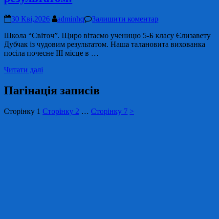
30 Кві,2026
adminhq
Залишити коментар
Школа “Світоч”. Щиро вітаємо ученицю 5-Б класу Єлизавету
Дубчак із чудовим результатом. Наша талановита вихованка
посіла почесне ІІІ місце в …
Читати далі
Пагінація записів
Сторінку
1
Сторінку
2
…
Сторінку
7
>