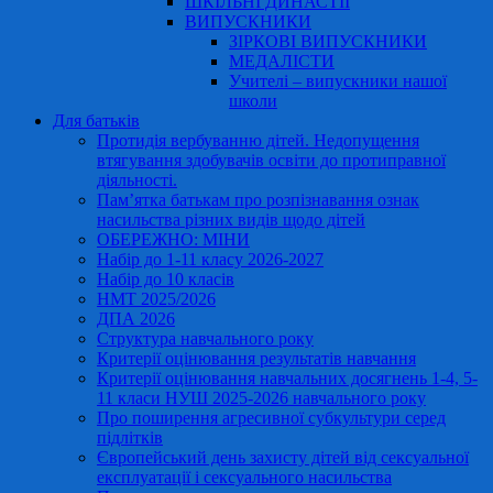
ШКІЛЬНІ ДИНАСТІЇ
ВИПУСКНИКИ
ЗІРКОВІ ВИПУСКНИКИ
МЕДАЛІСТИ
Учителі – випускники нашої
школи
Для батьків
Протидія вербуванню дітей. Недопущення
втягування здобувачів освіти до протиправної
діяльності.
Пам’ятка батькам про розпізнавання ознак
насильства різних видів щодо дітей
ОБЕРЕЖНО: МІНИ
Набір до 1-11 класу 2026-2027
Набір до 10 класів
НМТ 2025/2026
ДПА 2026
Структура навчального року
Критерії оцінювання результатів навчання
Критерії оцінювання навчальних досягнень 1-4, 5-
11 класи НУШ 2025-2026 навчального року
Про поширення агресивної субкультури серед
підлітків
Європейський день захисту дітей від сексуальної
експлуатації і сексуального насильства