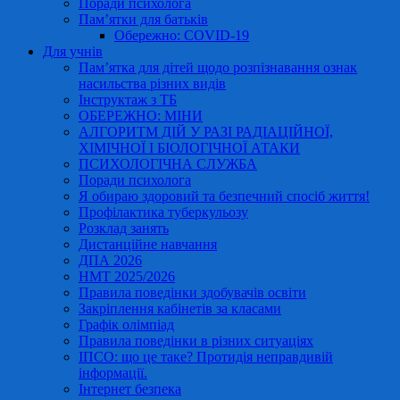
Поради психолога
Пам’ятки для батьків
Обережно: COVID-19
Для учнів
Пам’ятка для дітей щодо розпізнавання ознак
насильства різних видів
Інструктаж з ТБ
ОБЕРЕЖНО: МІНИ
АЛГОРИТМ ДІЙ У РАЗІ РАДІАЦІЙНОЇ,
ХІМІЧНОЇ І БІОЛОГІЧНОЇ АТАКИ
ПСИХОЛОГІЧНА СЛУЖБА
Поради психолога
Я обираю здоровий та безпечний спосіб життя!
Профілактика туберкульозу
Розклад занять
Дистанційне навчання
ДПА 2026
НМТ 2025/2026
Правила поведінки здобувачів освіти
Закріплення кабінетів за класами
Графік олімпіад
Правила поведінки в різних ситуаціях
ІПСО: що це таке? Протидія неправдивій
інформації.
Інтернет безпека