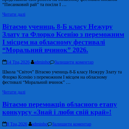
“Писанковий рай” та посіли І …
Читати далі
Вітаємо учениць 8-Б класу Нежуру
Злату та Флорко Ксенію з переможним
І місцем на обласному фестивалі
“Моральний вчинок” 2026.
14 Тра,2026
adminhq
Залишити коментар
Школа “Світоч” Вітаємо учениць 8-Б класу Нежуру Злату та
Флорко Ксенію з переможним І місцем на обласному
фестивалі “Моральний вчинок” …
Читати далі
Вітаємо переможців обласного етапу
конкурсу «Знай і люби свій край»!
8 Тра,2026
adminhq
Залишити коментар