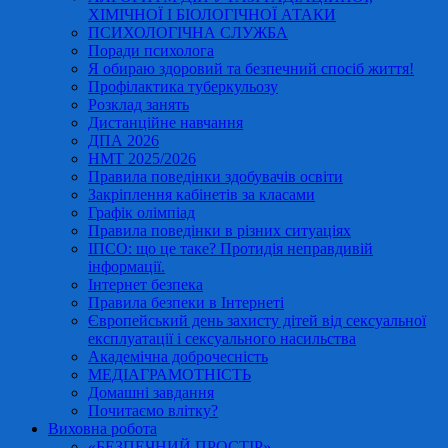
ХІМІЧНОЇ І БІОЛОГІЧНОЇ АТАКИ
ПСИХОЛОГІЧНА СЛУЖБА
Поради психолога
Я обираю здоровий та безпечний спосіб життя!
Профілактика туберкульозу
Розклад занять
Дистанційне навчання
ДПА 2026
НМТ 2025/2026
Правила поведінки здобувачів освіти
Закріплення кабінетів за класами
Графік олімпіад
Правила поведінки в різних ситуаціях
ІПСО: що це таке? Протидія неправдивій
інформації.
Інтернет безпека
Правила безпеки в Інтернеті
Європейський день захисту дітей від сексуальної
експлуатації і сексуального насильства
Академічна доброчесність
МЕДІАГРАМОТНІСТЬ
Домашні завдання
Почитаємо влітку?
Виховна робота
«БЕЗПЕЧНИЙ ПРОСТІР»