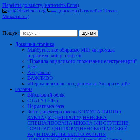
Перейти до вмісту (натисніть Enter)
sajt@dnsvitoch.org
— директор (Розумейко Тетяна
Миколаївна)
Пошук:
Домашня сторінка
Майбутнє, яке обираємо МИ: як громада
підтримує вибір професії
“Правила ощадливого споживання електроенергії”
Блог
Актуальне
ВАЖЛИВО
«Перша психологічна допомога. Алгоритм дій»
Головна
Військовий облік
СТАТУТ 2025
Нормативна база
Звіти директора школи КОМУНАЛЬНОГО
ЗАКЛАДУ “ДНІПРОРУДНЕНСЬКА
СПЕЦІАЛІЗОВАНА ШКОЛА І-ІІІ СТУПЕНІВ
“СВІТОЧ” ДНІПРОРУДНЕНСЬКОЇ МІСЬКОЇ
РАДИ ВАСИЛІВСЬКОГО РАЙОНУ
ЗАПОРІЗЬКОЇ ОБЛАСТІ Розумейко Тетяни