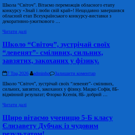
Школа “Світоч”. Вітаємо переможців обласного етапу
конкурсу «Знай і люби свій край»! Нещодавно завершився
обласний етап Всеукраїнського конкурсу-виставки з
декоративно-ужиткового …
Читати далі
Школо “Світоч”, зустрічай своїх
“левенят”- сміливих, сильних,
завзятих, закоханих у фізику.
7 Тра,2026
adminhq
Залишити коментар
Школо “Світоч”, зустрічай своїх “левенят”- сміливих,
сильних, завзятих, закоханих у фізику. Мацко Софія, 8Б-
відмінний результат; Флорко Ксенія, 8Б- добрий …
Читати далі
Щиро вітаємо ученицю 5-Б класу
Єлизавету Дубчак із чудовим
результатом!