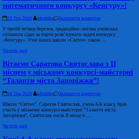
математичного конкурсу «Кенгуру»!
22 Тра,2026
adminhq
Залишити коментар
У третій четвер березня, традиційно світова учнівська
спільнота сідає за парти розвʼязувати задачі конкурсу
«Кенгуру». Учні нашої школи «Світоч» також …
Читати далі
Вітаємо Саратова Святослава з ІІ
місцем у міському конкурсі-майстерні
“Таланти міста Запоріжжя”!
18 Тра,2026
adminhq
Залишити коментар
Школа “Світоч”. Саратов Святослав, учень 6-Б класу, брав
участь у міському конкурсі-майстерні “Таланти міста
Запоріжжя”. Святослав посів ІІ місце в …
Читати далі