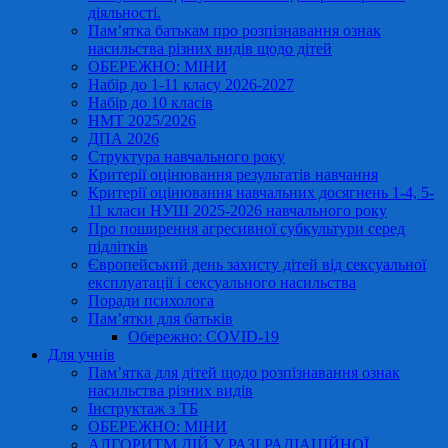
діяльності.
Пам’ятка батькам про розпізнавання ознак
насильства різних видів щодо дітей
ОБЕРЕЖНО: МІНИ
Набір до 1-11 класу 2026-2027
Набір до 10 класів
НМТ 2025/2026
ДПА 2026
Структура навчального року
Критерії оцінювання результатів навчання
Критерії оцінювання навчальних досягнень 1-4, 5-
11 класи НУШ 2025-2026 навчального року
Про поширення агресивної субкультури серед
підлітків
Європейський день захисту дітей від сексуальної
експлуатації і сексуального насильства
Поради психолога
Пам’ятки для батьків
Обережно: COVID-19
Для учнів
Пам’ятка для дітей щодо розпізнавання ознак
насильства різних видів
Інструктаж з ТБ
ОБЕРЕЖНО: МІНИ
АЛГОРИТМ ДІЙ У РАЗІ РАДІАЦІЙНОЇ,