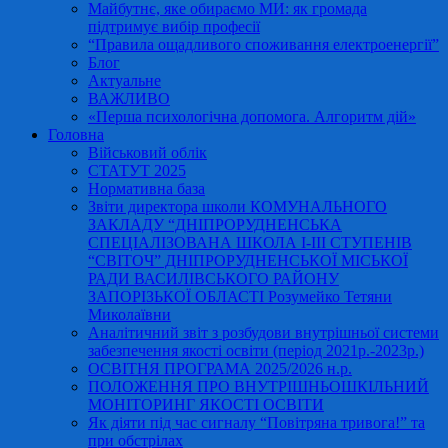
Майбутнє, яке обираємо МИ: як громада
підтримує вибір професії
“Правила ощадливого споживання електроенергії”
Блог
Актуальне
ВАЖЛИВО
«Перша психологічна допомога. Алгоритм дій»
Головна
Військовий облік
СТАТУТ 2025
Нормативна база
Звіти директора школи КОМУНАЛЬНОГО
ЗАКЛАДУ “ДНІПРОРУДНЕНСЬКА
СПЕЦІАЛІЗОВАНА ШКОЛА І-ІІІ СТУПЕНІВ
“СВІТОЧ” ДНІПРОРУДНЕНСЬКОЇ МІСЬКОЇ
РАДИ ВАСИЛІВСЬКОГО РАЙОНУ
ЗАПОРІЗЬКОЇ ОБЛАСТІ Розумейко Тетяни
Миколаївни
Аналітичний звіт з розбудови внутрішньої системи
забезпечення якості освіти (період 2021р.-2023р.)
ОСВІТНЯ ПРОГРАМА 2025/2026 н.р.
ПОЛОЖЕННЯ ПРО ВНУТРІШНЬОШКІЛЬНИЙ
МОНІТОРИНГ ЯКОСТІ ОСВІТИ
Як діяти під час сигналу “Повітряна тривога!” та
при обстрілах