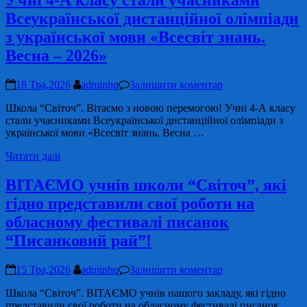
Учні 4-А класу стали учасниками
Всеукраїнської дистанційної олімпіади
з української мови «Всесвіт знань.
Весна – 2026»
18 Тра,2026
adminhq
Залишити коментар
Школа “Світоч”. Вітаємо з новою перемогою! Учні 4-А класу
стали учасниками Всеукраїнської дистанційної олімпіади з
української мови «Всесвіт знань. Весна …
Читати далі
ВІТАЄМО учнів школи “Світоч”, які
гідно представили свої роботи на
обласному фестивалі писанок
“Писанковий рай”!
15 Тра,2026
adminhq
Залишити коментар
Школа “Світоч”. ВІТАЄМО учнів нашого закладу, які гідно
представили свої роботи на обласному фестивалі писанок