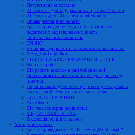
Патріотичне виховання
23 серпня – День Державного прапора України
24 серпня -День Незалежності України
Профорієнтаційна робота
Графік проведення годин спілкування та
додаткових індивідуальних занять
Список класних керівників
ТИ ЯК?
Я обираю здоровий та безпечний спосіб життя!
Методичні наробки
ШКІЛЬНЕ САМОВРЯДУВАННЯ “ЛІДЕР”
Наша творчість
Що робити школам в разі бойових дій
Про поширення агресивної субкультури серед
підлітків
Європейський день захисту дітей від сексуальної
експлуатації і сексуального насильства
СОЦІАЛЬНІ РОЛИКИ
Антибулінг
Що таке ґендерна нерівність?
МЕДІАГРАМОТНІСТЬ
Взаємодія поліції та школи
Методична робота
Графік проходження КПК, атестаційної комісії