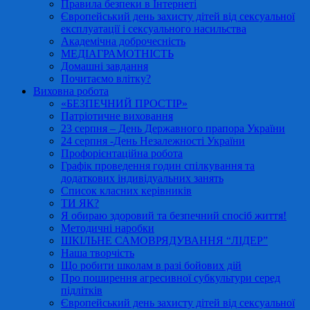
Правила безпеки в Інтернеті
Європейський день захисту дітей від сексуальної
експлуатації і сексуального насильства
Академічна доброчесність
МЕДІАГРАМОТНІСТЬ
Домашні завдання
Почитаємо влітку?
Виховна робота
«БЕЗПЕЧНИЙ ПРОСТІР»
Патріотичне виховання
23 серпня – День Державного прапора України
24 серпня -День Незалежності України
Профорієнтаційна робота
Графік проведення годин спілкування та
додаткових індивідуальних занять
Список класних керівників
ТИ ЯК?
Я обираю здоровий та безпечний спосіб життя!
Методичні наробки
ШКІЛЬНЕ САМОВРЯДУВАННЯ “ЛІДЕР”
Наша творчість
Що робити школам в разі бойових дій
Про поширення агресивної субкультури серед
підлітків
Європейський день захисту дітей від сексуальної