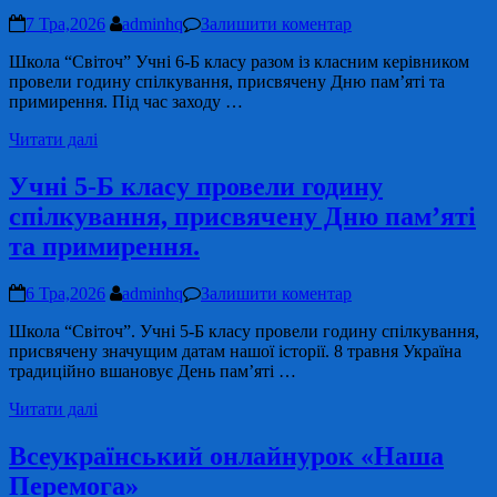
7 Тра,2026
adminhq
Залишити коментар
Школа “Світоч” Учні 6-Б класу разом із класним керівником
провели годину спілкування, присвячену Дню пам’яті та
примирення. Під час заходу …
Читати далі
Учні 5-Б класу провели годину
спілкування, присвячену Дню пам’яті
та примирення.
6 Тра,2026
adminhq
Залишити коментар
Школа “Світоч”. Учні 5-Б класу провели годину спілкування,
присвячену значущим датам нашої історії. 8 травня Україна
традиційно вшановує День пам’яті …
Читати далі
Всеукраїнський онлайнурок «Наша
Перемога»