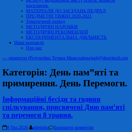
Інститут модернізації змісту освіти. Корисні
посилання.
МАТЕРІАЛИ ДО ЗАСІДАНЬ ПЕДРАД
ПРЕДМЕТНІ ТИЖНІ 2020-2021
Тематичний період
МЕТОДИЧНІ НАРОБКИ
МЕТОДИЧНІ РЕКОМЕНДЦІЇ
ЕКСПЕРИМЕНТАЛЬНА ДІЯЛЬНІСТЬ
Наші контакти
Про нас
— директор (Розумейко Тетяна Миколаївна)
sajt@dnsvitoch.org
Категорія:
День пам”яті та
примирення. День Перемоги.
Інформаційні бесіди та години
спілкування, присвячені Дню пам’яті
та перемоги 8 травня.
8 Тра,2026
adminhq
Залишити коментар