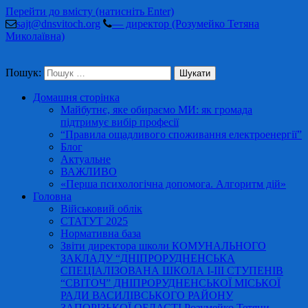
Перейти до вмісту (натисніть Enter)
sajt@dnsvitoch.org
— директор (Розумейко Тетяна
Миколаївна)
Пошук:
Домашня сторінка
Майбутнє, яке обираємо МИ: як громада
підтримує вибір професії
“Правила ощадливого споживання електроенергії”
Блог
Актуальне
ВАЖЛИВО
«Перша психологічна допомога. Алгоритм дій»
Головна
Військовий облік
СТАТУТ 2025
Нормативна база
Звіти директора школи КОМУНАЛЬНОГО
ЗАКЛАДУ “ДНІПРОРУДНЕНСЬКА
СПЕЦІАЛІЗОВАНА ШКОЛА І-ІІІ СТУПЕНІВ
“СВІТОЧ” ДНІПРОРУДНЕНСЬКОЇ МІСЬКОЇ
РАДИ ВАСИЛІВСЬКОГО РАЙОНУ
ЗАПОРІЗЬКОЇ ОБЛАСТІ Розумейко Тетяни