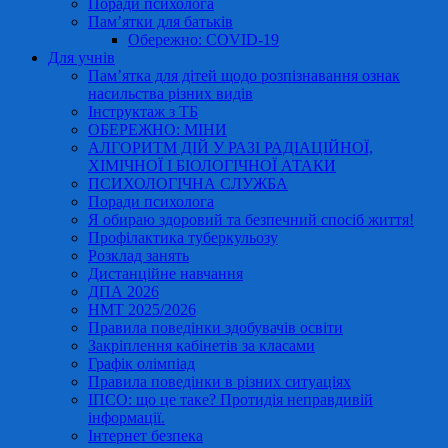
Поради психолога
Пам’ятки для батьків
Обережно: COVID-19
Для учнів
Пам’ятка для дітей щодо розпізнавання ознак
насильства різних видів
Інструктаж з ТБ
ОБЕРЕЖНО: МІНИ
АЛГОРИТМ ДІЙ У РАЗІ РАДІАЦІЙНОЇ,
ХІМІЧНОЇ І БІОЛОГІЧНОЇ АТАКИ
ПСИХОЛОГІЧНА СЛУЖБА
Поради психолога
Я обираю здоровий та безпечний спосіб життя!
Профілактика туберкульозу
Розклад занять
Дистанційне навчання
ДПА 2026
НМТ 2025/2026
Правила поведінки здобувачів освіти
Закріплення кабінетів за класами
Графік олімпіад
Правила поведінки в різних ситуаціях
ІПСО: що це таке? Протидія неправдивій
інформації.
Інтернет безпека