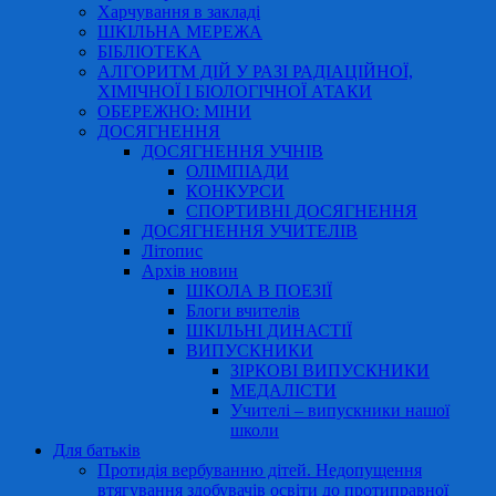
Харчування в закладі
ШКІЛЬНА МЕРЕЖА
БІБЛІОТЕКА
АЛГОРИТМ ДІЙ У РАЗІ РАДІАЦІЙНОЇ,
ХІМІЧНОЇ І БІОЛОГІЧНОЇ АТАКИ
ОБЕРЕЖНО: МІНИ
ДОСЯГНЕННЯ
ДОСЯГНЕННЯ УЧНІВ
ОЛІМПІАДИ
КОНКУРСИ
СПОРТИВНІ ДОСЯГНЕННЯ
ДОСЯГНЕННЯ УЧИТЕЛІВ
Літопис
Архів новин
ШКОЛА В ПОЕЗІЇ
Блоги вчителів
ШКІЛЬНІ ДИНАСТІЇ
ВИПУСКНИКИ
ЗІРКОВІ ВИПУСКНИКИ
МЕДАЛІСТИ
Учителі – випускники нашої
школи
Для батьків
Протидія вербуванню дітей. Недопущення
втягування здобувачів освіти до протиправної