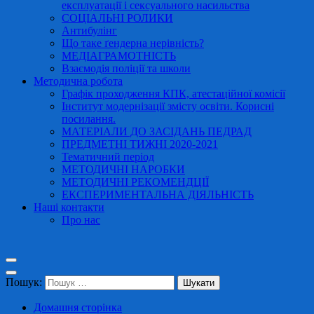
експлуатації і сексуального насильства
СОЦІАЛЬНІ РОЛИКИ
Антибулінг
Що таке ґендерна нерівність?
МЕДІАГРАМОТНІСТЬ
Взаємодія поліції та школи
Методична робота
Графік проходження КПК, атестаційної комісії
Інститут модернізації змісту освіти. Корисні
посилання.
МАТЕРІАЛИ ДО ЗАСІДАНЬ ПЕДРАД
ПРЕДМЕТНІ ТИЖНІ 2020-2021
Тематичний період
МЕТОДИЧНІ НАРОБКИ
МЕТОДИЧНІ РЕКОМЕНДЦІЇ
ЕКСПЕРИМЕНТАЛЬНА ДІЯЛЬНІСТЬ
Наші контакти
Про нас
Пошук:
Домашня сторінка