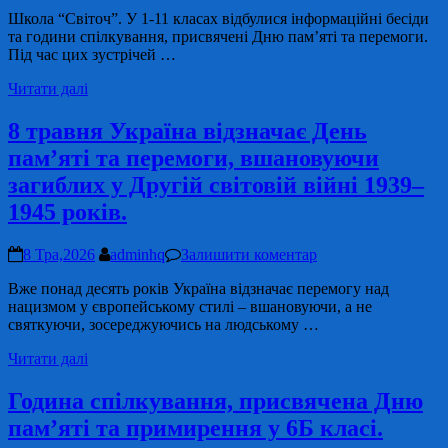
Школа “Світоч”. У 1-11 класах відбулися інформаційні бесіди
та години спілкування, присвячені Дню пам’яті та перемоги.
Під час цих зустрічей …
Читати далі
8 травня Україна відзначає День
пам’яті та перемоги, вшановуючи
загиблих у Другій світовій війні 1939–
1945 років.
8 Тра,2026
adminhq
Залишити коментар
Вже понад десять років Україна відзначає перемогу над
нацизмом у європейському стилі – вшановуючи, а не
святкуючи, зосереджуючись на людському …
Читати далі
Година спілкування, присвячена Дню
пам’яті та примирення у 6Б класі.