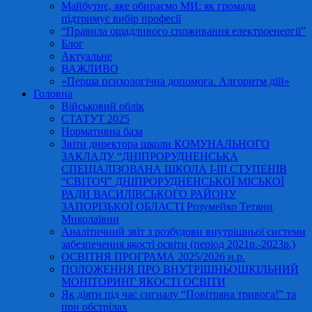
Майбутнє, яке обираємо МИ: як громада
підтримує вибір професії
“Правила ощадливого споживання електроенергії”
Блог
Актуальне
ВАЖЛИВО
«Перша психологічна допомога. Алгоритм дій»
Головна
Військовий облік
СТАТУТ 2025
Нормативна база
Звіти директора школи КОМУНАЛЬНОГО
ЗАКЛАДУ “ДНІПРОРУДНЕНСЬКА
СПЕЦІАЛІЗОВАНА ШКОЛА І-ІІІ СТУПЕНІВ
“СВІТОЧ” ДНІПРОРУДНЕНСЬКОЇ МІСЬКОЇ
РАДИ ВАСИЛІВСЬКОГО РАЙОНУ
ЗАПОРІЗЬКОЇ ОБЛАСТІ Розумейко Тетяни
Миколаївни
Аналітичний звіт з розбудови внутрішньої системи
забезпечення якості освіти (період 2021р.-2023р.)
ОСВІТНЯ ПРОГРАМА 2025/2026 н.р.
ПОЛОЖЕННЯ ПРО ВНУТРІШНЬОШКІЛЬНИЙ
МОНІТОРИНГ ЯКОСТІ ОСВІТИ
Як діяти під час сигналу “Повітряна тривога!” та
при обстрілах