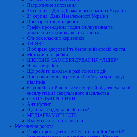
Патріотичне виховання
23 серпня – День Державного прапора України
24 серпня -День Незалежності України
Профорієнтаційна робота
Графік проведення годин спілкування та
додаткових індивідуальних занять
Список класних керівників
ТИ ЯК?
Я обираю здоровий та безпечний спосіб життя!
Методичні наробки
ШКІЛЬНЕ САМОВРЯДУВАННЯ “ЛІДЕР”
Наша творчість
Що робити школам в разі бойових дій
Про поширення агресивної субкультури серед
підлітків
Європейський день захисту дітей від сексуальної
експлуатації і сексуального насильства
СОЦІАЛЬНІ РОЛИКИ
Антибулінг
Що таке ґендерна нерівність?
МЕДІАГРАМОТНІСТЬ
Взаємодія поліції та школи
Методична робота
Графік проходження КПК, атестаційної комісії