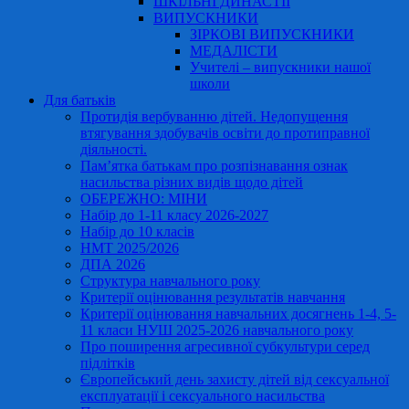
ШКІЛЬНІ ДИНАСТІЇ
ВИПУСКНИКИ
ЗІРКОВІ ВИПУСКНИКИ
МЕДАЛІСТИ
Учителі – випускники нашої
школи
Для батьків
Протидія вербуванню дітей. Недопущення
втягування здобувачів освіти до протиправної
діяльності.
Пам’ятка батькам про розпізнавання ознак
насильства різних видів щодо дітей
ОБЕРЕЖНО: МІНИ
Набір до 1-11 класу 2026-2027
Набір до 10 класів
НМТ 2025/2026
ДПА 2026
Структура навчального року
Критерії оцінювання результатів навчання
Критерії оцінювання навчальних досягнень 1-4, 5-
11 класи НУШ 2025-2026 навчального року
Про поширення агресивної субкультури серед
підлітків
Європейський день захисту дітей від сексуальної
експлуатації і сексуального насильства