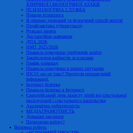
ХІМІЧНОЇ І БІОЛОГІЧНОЇ АТАКИ
ПСИХОЛОГІЧНА СЛУЖБА
Поради психолога
Я обираю здоровий та безпечний спосіб життя!
Профілактика туберкульозу
Розклад занять
Дистанційне навчання
ДПА 2026
НМТ 2025/2026
Правила поведінки здобувачів освіти
Закріплення кабінетів за класами
Графік олімпіад
Правила поведінки в різних ситуаціях
ІПСО: що це таке? Протидія неправдивій
інформації.
Інтернет безпека
Правила безпеки в Інтернеті
Європейський день захисту дітей від сексуальної
експлуатації і сексуального насильства
Академічна доброчесність
МЕДІАГРАМОТНІСТЬ
Домашні завдання
Почитаємо влітку?
Виховна робота
«БЕЗПЕЧНИЙ ПРОСТІР»