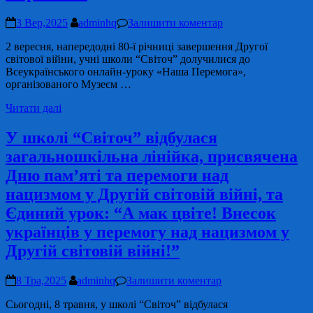
3 Вер,2025
adminhq
Залишити коментар
2 вересня, напередодні 80-ї річниці завершення Другої
світової війни, учні школи “Світоч” долучилися до
Всеукраїнського онлайн-уроку «Наша Перемога»,
організованого Музеєм …
Читати далі
У школі “Світоч” відбулася
загальношкільна лінійка, присвячена
Дню пам’яті та перемоги над
нацизмом у Другій світовій війні, та
Єдиний урок: “А мак цвіте! Внесок
українців у перемогу над нацизмом у
Другій світовій війні!”
8 Тра,2025
adminhq
Залишити коментар
Сьогодні, 8 травня, у школі “Світоч” відбулася