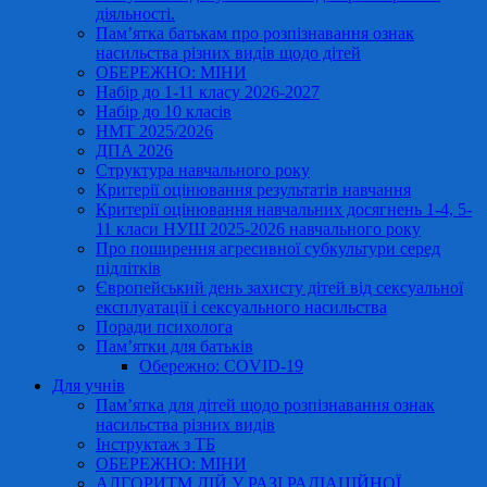
діяльності.
Пам’ятка батькам про розпізнавання ознак
насильства різних видів щодо дітей
ОБЕРЕЖНО: МІНИ
Набір до 1-11 класу 2026-2027
Набір до 10 класів
НМТ 2025/2026
ДПА 2026
Структура навчального року
Критерії оцінювання результатів навчання
Критерії оцінювання навчальних досягнень 1-4, 5-
11 класи НУШ 2025-2026 навчального року
Про поширення агресивної субкультури серед
підлітків
Європейський день захисту дітей від сексуальної
експлуатації і сексуального насильства
Поради психолога
Пам’ятки для батьків
Обережно: COVID-19
Для учнів
Пам’ятка для дітей щодо розпізнавання ознак
насильства різних видів
Інструктаж з ТБ
ОБЕРЕЖНО: МІНИ
АЛГОРИТМ ДІЙ У РАЗІ РАДІАЦІЙНОЇ,