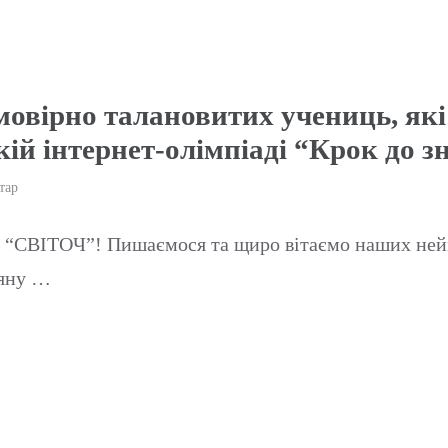
овірно талановитих учениць, які
кій інтернет-олімпіаді “Крок до з
тар
ТОЧ”! Пишаємося та щиро вітаємо наших неймов
ляну …