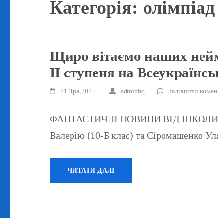
Категорія:
олімпіад
Щиро вітаємо наших нейм
ІІ ступеня на Всеукраїнсь
21 Тра,2025
adminhq
Залишити комен
ФАНТАСТИЧНІ НОВИНИ ВІД ШКОЛИ “СВІ
Валерію (10-Б клас) та Сіромашенко У
ЧИТАТИ ДАЛІ