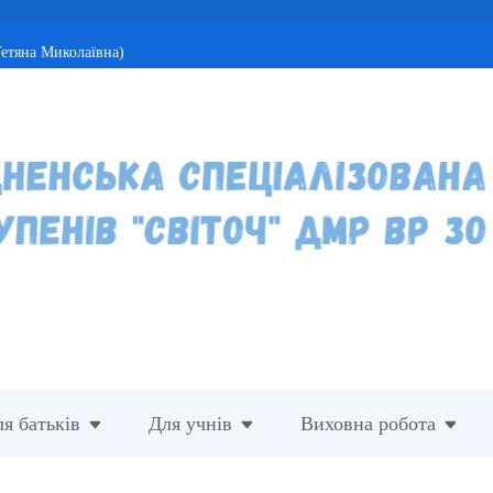
етяна Миколаївна)
я батьків
Для учнів
Виховна робота