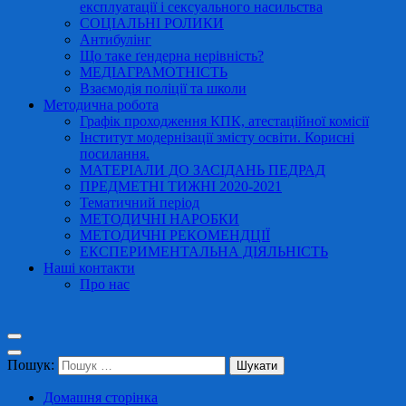
експлуатації і сексуального насильства
СОЦІАЛЬНІ РОЛИКИ
Антибулінг
Що таке ґендерна нерівність?
МЕДІАГРАМОТНІСТЬ
Взаємодія поліції та школи
Методична робота
Графік проходження КПК, атестаційної комісії
Інститут модернізації змісту освіти. Корисні
посилання.
МАТЕРІАЛИ ДО ЗАСІДАНЬ ПЕДРАД
ПРЕДМЕТНІ ТИЖНІ 2020-2021
Тематичний період
МЕТОДИЧНІ НАРОБКИ
МЕТОДИЧНІ РЕКОМЕНДЦІЇ
ЕКСПЕРИМЕНТАЛЬНА ДІЯЛЬНІСТЬ
Наші контакти
Про нас
Пошук:
Домашня сторінка