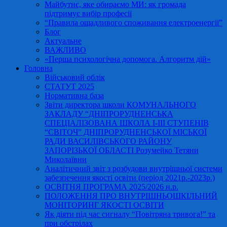
Майбутнє, яке обираємо МИ: як громада
підтримує вибір професії
“Правила ощадливого споживання електроенергії”
Блог
Актуальне
ВАЖЛИВО
«Перша психологічна допомога. Алгоритм дій»
Головна
Військовий облік
СТАТУТ 2025
Нормативна база
Звіти директора школи КОМУНАЛЬНОГО
ЗАКЛАДУ “ДНІПРОРУДНЕНСЬКА
СПЕЦІАЛІЗОВАНА ШКОЛА І-ІІІ СТУПЕНІВ
“СВІТОЧ” ДНІПРОРУДНЕНСЬКОЇ МІСЬКОЇ
РАДИ ВАСИЛІВСЬКОГО РАЙОНУ
ЗАПОРІЗЬКОЇ ОБЛАСТІ Розумейко Тетяни
Миколаївни
Аналітичний звіт з розбудови внутрішньої системи
забезпечення якості освіти (період 2021р.-2023р.)
ОСВІТНЯ ПРОГРАМА 2025/2026 н.р.
ПОЛОЖЕННЯ ПРО ВНУТРІШНЬОШКІЛЬНИЙ
МОНІТОРИНГ ЯКОСТІ ОСВІТИ
Як діяти під час сигналу “Повітряна тривога!” та
при обстрілах