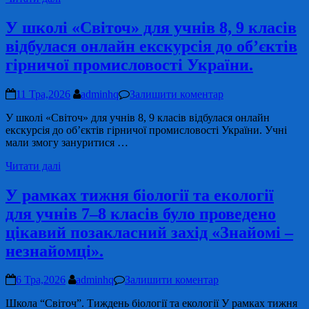
У школі «Світоч» для учнів 8, 9 класів
відбулася онлайн екскурсія до об’єктів
гірничої промисловості України.
11 Тра,2026
adminhq
Залишити коментар
У школі «Світоч» для учнів 8, 9 класів відбулася онлайн
екскурсія до об’єктів гірничої промисловості України. Учні
мали змогу зануритися …
Читати далі
У рамках тижня біології та екології
для учнів 7–8 класів було проведено
цікавий позакласний захід «Знайомі –
незнайомці».
6 Тра,2026
adminhq
Залишити коментар
Школа “Світоч”. Тиждень біології та екології У рамках тижня