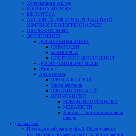
Харчування в закладі
ШКІЛЬНА МЕРЕЖА
БІБЛІОТЕКА
АЛГОРИТМ ДІЙ У РАЗІ РАДІАЦІЙНОЇ,
ХІМІЧНОЇ І БІОЛОГІЧНОЇ АТАКИ
ОБЕРЕЖНО: МІНИ
ДОСЯГНЕННЯ
ДОСЯГНЕННЯ УЧНІВ
ОЛІМПІАДИ
КОНКУРСИ
СПОРТИВНІ ДОСЯГНЕННЯ
ДОСЯГНЕННЯ УЧИТЕЛІВ
Літопис
Архів новин
ШКОЛА В ПОЕЗІЇ
Блоги вчителів
ШКІЛЬНІ ДИНАСТІЇ
ВИПУСКНИКИ
ЗІРКОВІ ВИПУСКНИКИ
МЕДАЛІСТИ
Учителі – випускники нашої
школи
Для батьків
Протидія вербуванню дітей. Недопущення
втягування здобувачів освіти до протиправної