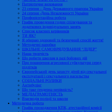
Патріотичне виховання
23 серпня – День Державного прапора України
24 серпня -День Незалежності України
Профорієнтаційна робота
Графік проведення годин спілкування та
додаткових індивідуальних занять
Список класних керівників
ТИ ЯК?
Я обираю здоровий та безпечний спосіб життя!
Методичні наробки
ШКІЛЬНЕ САМОВРЯДУВАННЯ “ЛІДЕР”
Наша творчість
Що робити школам в разі бойових дій
Про поширення агресивної субкультури серед
підлітків
Європейський день захисту дітей від сексуальної
експлуатації і сексуального насильства
СОЦІАЛЬНІ РОЛИКИ
Антибулінг
Що таке ґендерна нерівність?
МЕДІАГРАМОТНІСТЬ
Взаємодія поліції та школи
Методична робота
Графік проходження КПК, атестаційної комісії