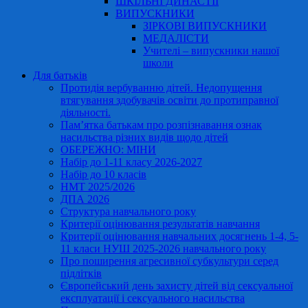
ШКІЛЬНІ ДИНАСТІЇ
ВИПУСКНИКИ
ЗІРКОВІ ВИПУСКНИКИ
МЕДАЛІСТИ
Учителі – випускники нашої
школи
Для батьків
Протидія вербуванню дітей. Недопущення
втягування здобувачів освіти до протиправної
діяльності.
Пам’ятка батькам про розпізнавання ознак
насильства різних видів щодо дітей
ОБЕРЕЖНО: МІНИ
Набір до 1-11 класу 2026-2027
Набір до 10 класів
НМТ 2025/2026
ДПА 2026
Структура навчального року
Критерії оцінювання результатів навчання
Критерії оцінювання навчальних досягнень 1-4, 5-
11 класи НУШ 2025-2026 навчального року
Про поширення агресивної субкультури серед
підлітків
Європейський день захисту дітей від сексуальної
експлуатації і сексуального насильства