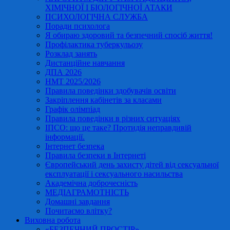
ХІМІЧНОЇ І БІОЛОГІЧНОЇ АТАКИ
ПСИХОЛОГІЧНА СЛУЖБА
Поради психолога
Я обираю здоровий та безпечний спосіб життя!
Профілактика туберкульозу
Розклад занять
Дистанційне навчання
ДПА 2026
НМТ 2025/2026
Правила поведінки здобувачів освіти
Закріплення кабінетів за класами
Графік олімпіад
Правила поведінки в різних ситуаціях
ІПСО: що це таке? Протидія неправдивій
інформації.
Інтернет безпека
Правила безпеки в Інтернеті
Європейський день захисту дітей від сексуальної
експлуатації і сексуального насильства
Академічна доброчесність
МЕДІАГРАМОТНІСТЬ
Домашні завдання
Почитаємо влітку?
Виховна робота
«БЕЗПЕЧНИЙ ПРОСТІР»