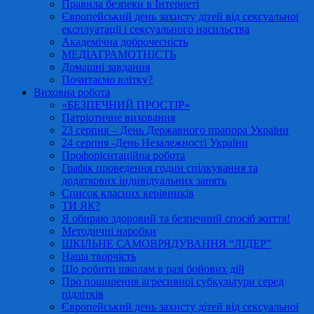
Правила безпеки в Інтернеті
Європейський день захисту дітей від сексуальної
експлуатації і сексуального насильства
Академічна доброчесність
МЕДІАГРАМОТНІСТЬ
Домашні завдання
Почитаємо влітку?
Виховна робота
«БЕЗПЕЧНИЙ ПРОСТІР»
Патріотичне виховання
23 серпня – День Державного прапора України
24 серпня -День Незалежності України
Профорієнтаційна робота
Графік проведення годин спілкування та
додаткових індивідуальних занять
Список класних керівників
ТИ ЯК?
Я обираю здоровий та безпечний спосіб життя!
Методичні наробки
ШКІЛЬНЕ САМОВРЯДУВАННЯ “ЛІДЕР”
Наша творчість
Що робити школам в разі бойових дій
Про поширення агресивної субкультури серед
підлітків
Європейський день захисту дітей від сексуальної