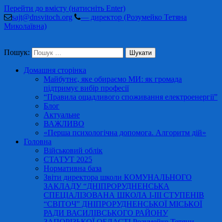
Перейти до вмісту (натисніть Enter)
sajt@dnsvitoch.org
— директор (Розумейко Тетяна
Миколаївна)
Пошук:
Домашня сторінка
Майбутнє, яке обираємо МИ: як громада
підтримує вибір професії
“Правила ощадливого споживання електроенергії”
Блог
Актуальне
ВАЖЛИВО
«Перша психологічна допомога. Алгоритм дій»
Головна
Військовий облік
СТАТУТ 2025
Нормативна база
Звіти директора школи КОМУНАЛЬНОГО
ЗАКЛАДУ “ДНІПРОРУДНЕНСЬКА
СПЕЦІАЛІЗОВАНА ШКОЛА І-ІІІ СТУПЕНІВ
“СВІТОЧ” ДНІПРОРУДНЕНСЬКОЇ МІСЬКОЇ
РАДИ ВАСИЛІВСЬКОГО РАЙОНУ
ЗАПОРІЗЬКОЇ ОБЛАСТІ Розумейко Тетяни