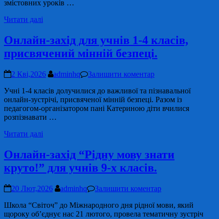
змістовних уроків …
Читати далі
Онлайн-захід для учнів 1-4 класів,
присвячений мінній безпеці.
2 Кві,2026
adminhq
Залишити коментар
Учні 1-4 класів долучилися до важливої та пізнавальної
онлайн-зустрічі, присвяченої мінній безпеці. Разом із
педагогом-організатором пані Катериною діти вчилися
розпізнавати …
Читати далі
Онлайн-захід “Рідну мову знати
круто!” для учнів 9-х класів.
20 Лют,2026
adminhq
Залишити коментар
Школа “Світоч” до Міжнародного дня рідної мови, який
щороку об’єднує нас 21 лютого, провела тематичну зустріч