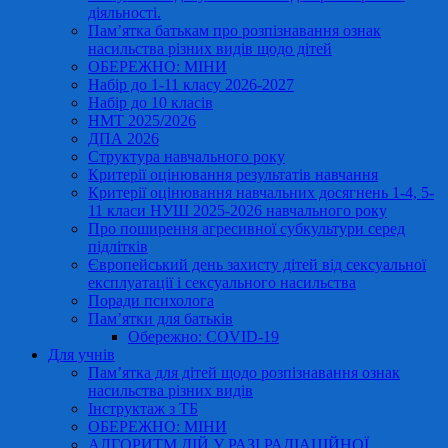
діяльності.
Пам’ятка батькам про розпізнавання ознак
насильства різних видів щодо дітей
ОБЕРЕЖНО: МІНИ
Набір до 1-11 класу 2026-2027
Набір до 10 класів
НМТ 2025/2026
ДПА 2026
Структура навчального року
Критерії оцінювання результатів навчання
Критерії оцінювання навчальних досягнень 1-4, 5-
11 класи НУШ 2025-2026 навчального року
Про поширення агресивної субкультури серед
підлітків
Європейський день захисту дітей від сексуальної
експлуатації і сексуального насильства
Поради психолога
Пам’ятки для батьків
Обережно: COVID-19
Для учнів
Пам’ятка для дітей щодо розпізнавання ознак
насильства різних видів
Інструктаж з ТБ
ОБЕРЕЖНО: МІНИ
АЛГОРИТМ ДІЙ У РАЗІ РАДІАЦІЙНОЇ,