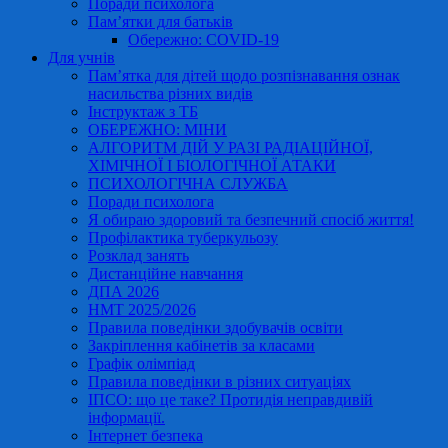
Поради психолога
Пам’ятки для батьків
Обережно: COVID-19
Для учнів
Пам’ятка для дітей щодо розпізнавання ознак
насильства різних видів
Інструктаж з ТБ
ОБЕРЕЖНО: МІНИ
АЛГОРИТМ ДІЙ У РАЗІ РАДІАЦІЙНОЇ,
ХІМІЧНОЇ І БІОЛОГІЧНОЇ АТАКИ
ПСИХОЛОГІЧНА СЛУЖБА
Поради психолога
Я обираю здоровий та безпечний спосіб життя!
Профілактика туберкульозу
Розклад занять
Дистанційне навчання
ДПА 2026
НМТ 2025/2026
Правила поведінки здобувачів освіти
Закріплення кабінетів за класами
Графік олімпіад
Правила поведінки в різних ситуаціях
ІПСО: що це таке? Протидія неправдивій
інформації.
Інтернет безпека