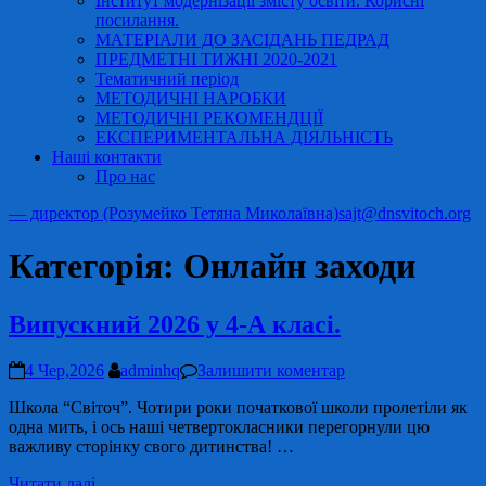
Інститут модернізації змісту освіти. Корисні
посилання.
МАТЕРІАЛИ ДО ЗАСІДАНЬ ПЕДРАД
ПРЕДМЕТНІ ТИЖНІ 2020-2021
Тематичний період
МЕТОДИЧНІ НАРОБКИ
МЕТОДИЧНІ РЕКОМЕНДЦІЇ
ЕКСПЕРИМЕНТАЛЬНА ДІЯЛЬНІСТЬ
Наші контакти
Про нас
— директор (Розумейко Тетяна Миколаївна)
sajt@dnsvitoch.org
Категорія:
Онлайн заходи
Випускний 2026 у 4-А класі.
4 Чер,2026
adminhq
Залишити коментар
Школа “Світоч”. Чотири роки початкової школи пролетіли як
одна мить, і ось наші четвертокласники перегорнули цю
важливу сторінку свого дитинства! …
Читати далі