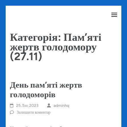
Перейти
до
вмісту
Категорія:
Пам’яті
(натисніть
жертв голодомору
Enter)
(27.11)
День пам’яті жертв
голодоморів
25 Лис,2023
adminhq
Залишити коментар