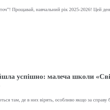
точ”! Прощавай, навчальний рік 2025-2026! Цей день
йшла успішно: малеча школи «Сві
р
ься там, де в них вірять, особливо якщо за справу