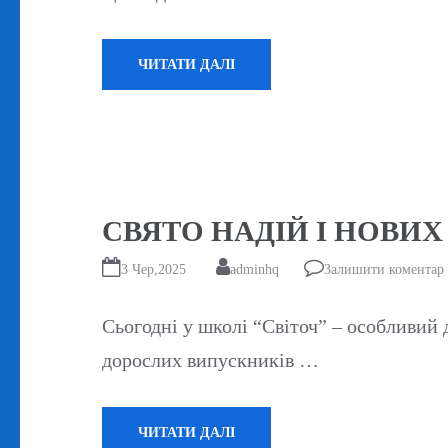
ЧИТАТИ ДАЛІ
СВЯТО НАДІЙ І НОВИХ П
3 Чер,2025
adminhq
Залишити коментар
Сьогодні у школі “Світоч” – особливий
дорослих випускників …
ЧИТАТИ ДАЛІ