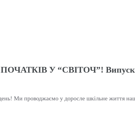
ОЧАТКІВ У “СВІТОЧ”! Випускни
 день! Ми проводжаємо у доросле шкільне життя на