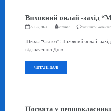
Виховний онлай -захід “М
22 Січ,2024
adminhq
Залишити комента
Школа “Світоч”! Виховний онлай -захід
відзначенню Дню …
ЧИТАТИ ДАЛІ
Посвята у першокласник