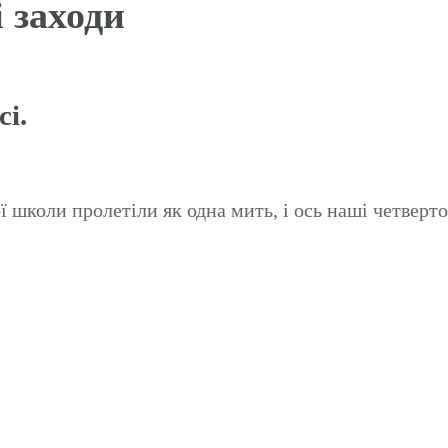
 заходи
і.
ї школи пролетіли як одна мить, і ось наші четвер