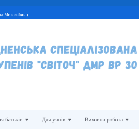
на Миколаївна)
я батьків
Для учнів
Виховна робота