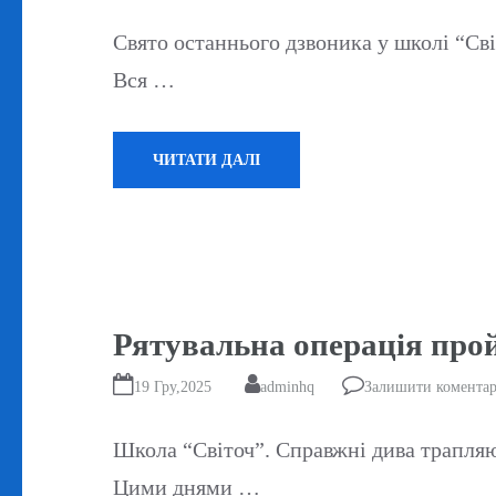
Свято останнього дзвоника у школі “Сві
Вся …
ЧИТАТИ ДАЛІ
Рятувальна операція про
19 Гру,2025
adminhq
Залишити комента
Школа “Світоч”. Справжні дива трапляют
Цими днями …