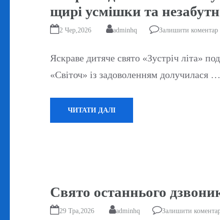
щирі усмішки та незабутні
2 Чер,2026
adminhq
Залишити коментар
Яскраве дитяче свято «Зустріч літа» по
«Світоч» із задоволенням долучилася 
ЧИТАТИ ДАЛІ
Свято останнього дзвоник
29 Тра,2026
adminhq
Залишити комента