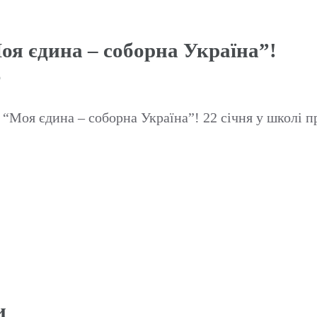
оя єдина – соборна Україна”!
р
 “Моя єдина – соборна Україна”! 22 січня у школі 
и