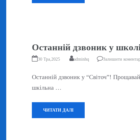
Останній дзвоник у школі
30 Тра,2025
adminhq
Залишити комента
Останній дзвоник у “Світоч”! Прощавай,
шкільна …
ЧИТАТИ ДАЛІ