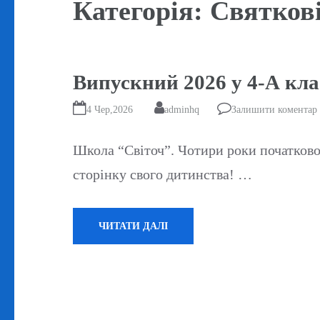
Категорія:
Святкові
Випускний 2026 у 4-А клас
4 Чер,2026
adminhq
Залишити коментар
Школа “Світоч”. Чотири роки початково
сторінку свого дитинства! …
ЧИТАТИ ДАЛІ