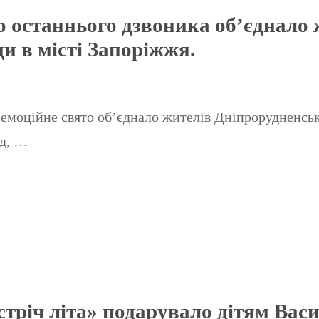
о останнього дзвоника об’єднало 
и в місті Запоріжжя.
 емоційне свято об’єднало жителів Дніпрорудненськ
ід, …
тріч літа» подарувало дітям Васи