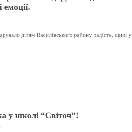
 емоції.
дарувало дітям Василівського району радість, щирі 
…
а у школі “Світоч”!
р