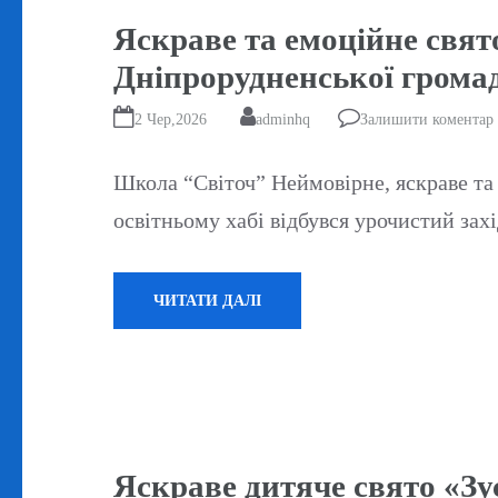
Яскраве та емоційне свят
Дніпрорудненської громад
2 Чер,2026
adminhq
Залишити коментар
Школа “Світоч” Неймовірне, яскраве та
освітньому хабі відбувся урочистий зах
ЧИТАТИ ДАЛІ
Яскраве дитяче свято «Зус