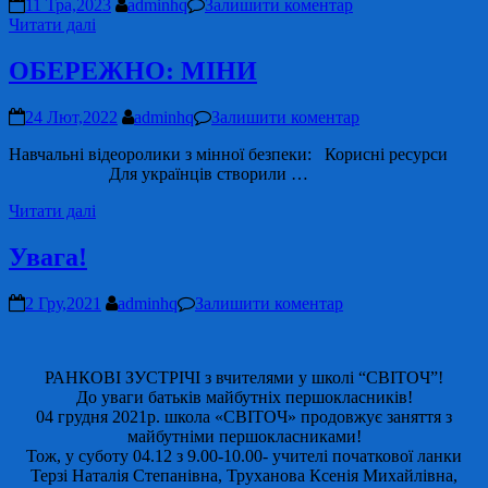
11 Тра,2023
adminhq
Залишити коментар
Читати далі
ОБЕРЕЖНО: МІНИ
24 Лют,2022
adminhq
Залишити коментар
Навчальні відеоролики з мінної безпеки: Корисні ресурси
Для українців створили …
Читати далі
Увага!
2 Гру,2021
adminhq
Залишити коментар
РАНКОВІ ЗУСТРІЧІ з вчителями у школі “СВІТОЧ”!
До уваги батьків майбутніх першокласників!
04 грудня 2021р. школа «СВІТОЧ» продовжує заняття з
майбутніми першокласниками!
Тож, у суботу 04.12 з 9.00-10.00- учителі початкової ланки
Терзі Наталія Степанівна, Труханова Ксенія Михайлівна,