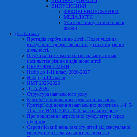
ШКІЛЬНІ ДИНАСТІЇ
ВИПУСКНИКИ
ЗІРКОВІ ВИПУСКНИКИ
МЕДАЛІСТИ
Учителі – випускники нашої
школи
Для батьків
Протидія вербуванню дітей. Недопущення
втягування здобувачів освіти до протиправної
діяльності.
Пам’ятка батькам про розпізнавання ознак
насильства різних видів щодо дітей
ОБЕРЕЖНО: МІНИ
Набір до 1-11 класу 2026-2027
Набір до 10 класів
НМТ 2025/2026
ДПА 2026
Структура навчального року
Критерії оцінювання результатів навчання
Критерії оцінювання навчальних досягнень 1-4, 5-
11 класи НУШ 2025-2026 навчального року
Про поширення агресивної субкультури серед
підлітків
Європейський день захисту дітей від сексуальної
експлуатації і сексуального насильства