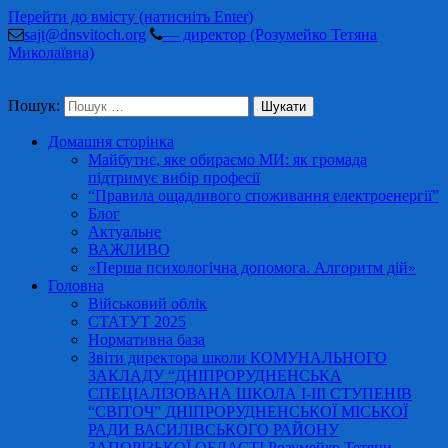
Перейти до вмісту (натисніть Enter)
sajt@dnsvitoch.org
— директор (Розумейко Тетяна
Миколаївна)
Пошук:
Домашня сторінка
Майбутнє, яке обираємо МИ: як громада
підтримує вибір професії
“Правила ощадливого споживання електроенергії”
Блог
Актуальне
ВАЖЛИВО
«Перша психологічна допомога. Алгоритм дій»
Головна
Військовий облік
СТАТУТ 2025
Нормативна база
Звіти директора школи КОМУНАЛЬНОГО
ЗАКЛАДУ “ДНІПРОРУДНЕНСЬКА
СПЕЦІАЛІЗОВАНА ШКОЛА І-ІІІ СТУПЕНІВ
“СВІТОЧ” ДНІПРОРУДНЕНСЬКОЇ МІСЬКОЇ
РАДИ ВАСИЛІВСЬКОГО РАЙОНУ
ЗАПОРІЗЬКОЇ ОБЛАСТІ Розумейко Тетяни