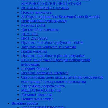
ХІМІЧНОЇ І БІОЛОГІЧНОЇ АТАКИ
ПСИХОЛОГІЧНА СЛУЖБА
Поради психолога
Я обираю здоровий та безпечний спосіб життя!
Профілактика туберкульозу
Розклад занять
Дистанційне навчання
ДПА 2026
НМТ 2025/2026
Правила поведінки здобувачів освіти
Закріплення кабінетів за класами
Графік олімпіад
Правила поведінки в різних ситуаціях
ІПСО: що це таке? Протидія неправдивій
інформації.
Інтернет безпека
Правила безпеки в Інтернеті
Європейський день захисту дітей від сексуальної
експлуатації і сексуального насильства
Академічна доброчесність
МЕДІАГРАМОТНІСТЬ
Домашні завдання
Почитаємо влітку?
Виховна робота
«БЕЗПЕЧНИЙ ПРОСТІР»