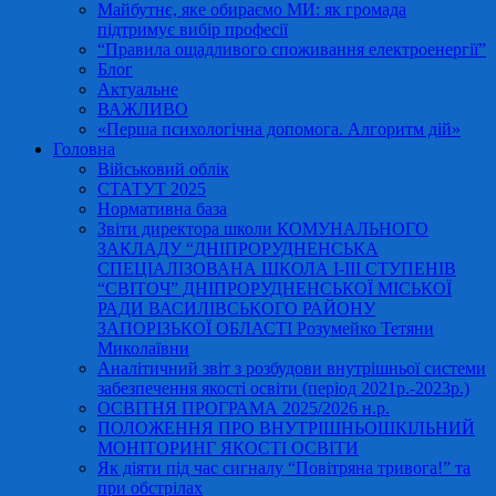
Майбутнє, яке обираємо МИ: як громада
підтримує вибір професії
“Правила ощадливого споживання електроенергії”
Блог
Актуальне
ВАЖЛИВО
«Перша психологічна допомога. Алгоритм дій»
Головна
Військовий облік
СТАТУТ 2025
Нормативна база
Звіти директора школи КОМУНАЛЬНОГО
ЗАКЛАДУ “ДНІПРОРУДНЕНСЬКА
СПЕЦІАЛІЗОВАНА ШКОЛА І-ІІІ СТУПЕНІВ
“СВІТОЧ” ДНІПРОРУДНЕНСЬКОЇ МІСЬКОЇ
РАДИ ВАСИЛІВСЬКОГО РАЙОНУ
ЗАПОРІЗЬКОЇ ОБЛАСТІ Розумейко Тетяни
Миколаївни
Аналітичний звіт з розбудови внутрішньої системи
забезпечення якості освіти (період 2021р.-2023р.)
ОСВІТНЯ ПРОГРАМА 2025/2026 н.р.
ПОЛОЖЕННЯ ПРО ВНУТРІШНЬОШКІЛЬНИЙ
МОНІТОРИНГ ЯКОСТІ ОСВІТИ
Як діяти під час сигналу “Повітряна тривога!” та
при обстрілах