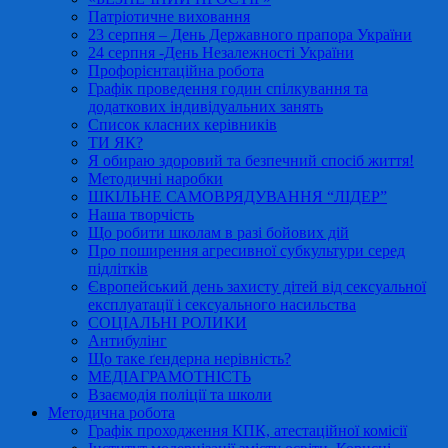
Патріотичне виховання
23 серпня – День Державного прапора України
24 серпня -День Незалежності України
Профорієнтаційна робота
Графік проведення годин спілкування та
додаткових індивідуальних занять
Список класних керівників
ТИ ЯК?
Я обираю здоровий та безпечний спосіб життя!
Методичні наробки
ШКІЛЬНЕ САМОВРЯДУВАННЯ “ЛІДЕР”
Наша творчість
Що робити школам в разі бойових дій
Про поширення агресивної субкультури серед
підлітків
Європейський день захисту дітей від сексуальної
експлуатації і сексуального насильства
СОЦІАЛЬНІ РОЛИКИ
Антибулінг
Що таке ґендерна нерівність?
МЕДІАГРАМОТНІСТЬ
Взаємодія поліції та школи
Методична робота
Графік проходження КПК, атестаційної комісії