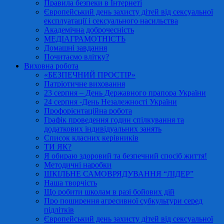
Правила безпеки в Інтернеті
Європейський день захисту дітей від сексуальної
експлуатації і сексуального насильства
Академічна доброчесність
МЕДІАГРАМОТНІСТЬ
Домашні завдання
Почитаємо влітку?
Виховна робота
«БЕЗПЕЧНИЙ ПРОСТІР»
Патріотичне виховання
23 серпня – День Державного прапора України
24 серпня -День Незалежності України
Профорієнтаційна робота
Графік проведення годин спілкування та
додаткових індивідуальних занять
Список класних керівників
ТИ ЯК?
Я обираю здоровий та безпечний спосіб життя!
Методичні наробки
ШКІЛЬНЕ САМОВРЯДУВАННЯ “ЛІДЕР”
Наша творчість
Що робити школам в разі бойових дій
Про поширення агресивної субкультури серед
підлітків
Європейський день захисту дітей від сексуальної