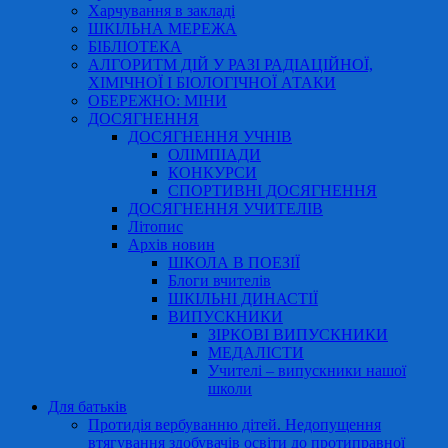
Харчування в закладі
ШКІЛЬНА МЕРЕЖА
БІБЛІОТЕКА
АЛГОРИТМ ДІЙ У РАЗІ РАДІАЦІЙНОЇ,
ХІМІЧНОЇ І БІОЛОГІЧНОЇ АТАКИ
ОБЕРЕЖНО: МІНИ
ДОСЯГНЕННЯ
ДОСЯГНЕННЯ УЧНІВ
ОЛІМПІАДИ
КОНКУРСИ
СПОРТИВНІ ДОСЯГНЕННЯ
ДОСЯГНЕННЯ УЧИТЕЛІВ
Літопис
Архів новин
ШКОЛА В ПОЕЗІЇ
Блоги вчителів
ШКІЛЬНІ ДИНАСТІЇ
ВИПУСКНИКИ
ЗІРКОВІ ВИПУСКНИКИ
МЕДАЛІСТИ
Учителі – випускники нашої
школи
Для батьків
Протидія вербуванню дітей. Недопущення
втягування здобувачів освіти до протиправної