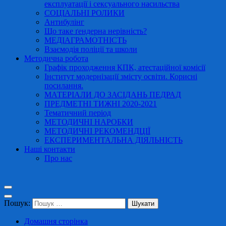
експлуатації і сексуального насильства
СОЦІАЛЬНІ РОЛИКИ
Антибулінг
Що таке ґендерна нерівність?
МЕДІАГРАМОТНІСТЬ
Взаємодія поліції та школи
Методична робота
Графік проходження КПК, атестаційної комісії
Інститут модернізації змісту освіти. Корисні
посилання.
МАТЕРІАЛИ ДО ЗАСІДАНЬ ПЕДРАД
ПРЕДМЕТНІ ТИЖНІ 2020-2021
Тематичний період
МЕТОДИЧНІ НАРОБКИ
МЕТОДИЧНІ РЕКОМЕНДЦІЇ
ЕКСПЕРИМЕНТАЛЬНА ДІЯЛЬНІСТЬ
Наші контакти
Про нас
Пошук:
Домашня сторінка