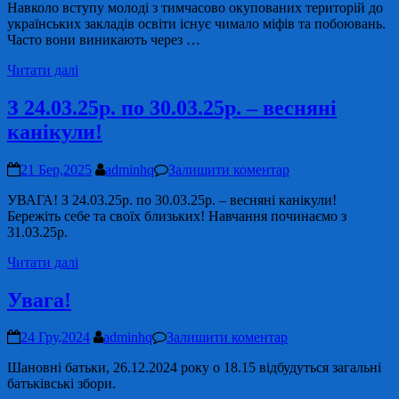
Навколо вступу молоді з тимчасово окупованих територій до
українських закладів освіти існує чимало міфів та побоювань.
Часто вони виникають через …
Читати далі
З 24.03.25р. по 30.03.25р. – весняні
канікули!
21 Бер,2025
adminhq
Залишити коментар
УВАГА! З 24.03.25р. по 30.03.25р. – весняні канікули!
Бережіть себе та своїх близьких! Навчання починаємо з
31.03.25р.
Читати далі
Увага!
24 Гру,2024
adminhq
Залишити коментар
Шановні батьки, 26.12.2024 року о 18.15 відбудуться загальні
батьківські збори.