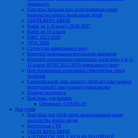
діяльності.
Пам’ятка батькам про розпізнавання ознак
насильства різних видів щодо дітей
ОБЕРЕЖНО: МІНИ
Набір до 1-11 класу 2026-2027
Набір до 10 класів
НМТ 2025/2026
ДПА 2026
Структура навчального року
Критерії оцінювання результатів навчання
Критерії оцінювання навчальних досягнень 1-4, 5-
11 класи НУШ 2025-2026 навчального року
Про поширення агресивної субкультури серед
підлітків
Європейський день захисту дітей від сексуальної
експлуатації і сексуального насильства
Поради психолога
Пам’ятки для батьків
Обережно: COVID-19
Для учнів
Пам’ятка для дітей щодо розпізнавання ознак
насильства різних видів
Інструктаж з ТБ
ОБЕРЕЖНО: МІНИ
АЛГОРИТМ ДІЙ У РАЗІ РАДІАЦІЙНОЇ,