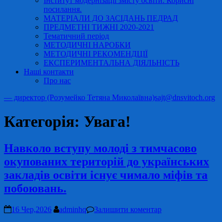
Інститут модернізації змісту освіти. Корисні
посилання.
МАТЕРІАЛИ ДО ЗАСІДАНЬ ПЕДРАД
ПРЕДМЕТНІ ТИЖНІ 2020-2021
Тематичний період
МЕТОДИЧНІ НАРОБКИ
МЕТОДИЧНІ РЕКОМЕНДЦІЇ
ЕКСПЕРИМЕНТАЛЬНА ДІЯЛЬНІСТЬ
Наші контакти
Про нас
— директор (Розумейко Тетяна Миколаївна)
sajt@dnsvitoch.org
Категорія:
Увага!
Навколо вступу молоді з тимчасово
окупованих територій до українських
закладів освіти існує чимало міфів та
побоювань.
16 Чер,2026
adminhq
Залишити коментар