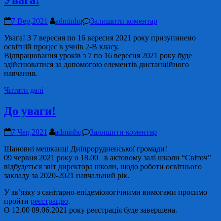
Увага!
7 Вер,2021
adminhq
Залишити коментар
Увага! З 7 вересня по 16 вересня 2021 року призупинено
освітній процес в учнів 2-В класу.
Відпрацювання уроків з 7 по 16 вересня 2021 року буде
здійснюватися за допомогою елементів дистанційного
навчання.
Читати далі
До уваги!
7 Чер,2021
adminhq
Залишити коментар
Шановні мешканці Дніпрорудненської громади!
09 червня 2021 року о 18.00 в актовому залі школи “Світоч”
відбудеться звіт директора школи, щодо роботи освітнього
закладу за 2020-2021 навчальний рік.
У зв’язку з санітарно-епідеміологічними вимогами просимо
пройти
реєстрацію
.
О 12.00 09.06.2021 року реєстрація буде завершена.