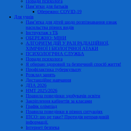
Поради психолога
Пам’ятки для батьків
Обережно: COVID-19
Для учнів
Пам’ятка для дітей щодо розпізнавання ознак
насильства різних видів
Інструктаж з ТБ
ОБЕРЕЖНО: МІНИ
АЛГОРИТМ ДІЙ У РАЗІ РАДІАЦІЙНОЇ,
ХІМІЧНОЇ І БІОЛОГІЧНОЇ АТАКИ
ПСИХОЛОГІЧНА СЛУЖБА
Поради психолога
Я обираю здоровий та безпечний спосіб життя!
Профілактика туберкульозу
Розклад занять
Дистанційне навчання
ДПА 2026
НМТ 2025/2026
Правила поведінки здобувачів освіти
Закріплення кабінетів за класами
Графік олімпіад
Правила поведінки в різних ситуаціях
ІПСО: що це таке? Протидія неправдивій
інформації.
Інтернет безпека