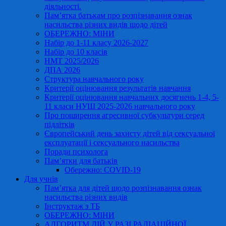
діяльності.
Пам’ятка батькам про розпізнавання ознак
насильства різних видів щодо дітей
ОБЕРЕЖНО: МІНИ
Набір до 1-11 класу 2026-2027
Набір до 10 класів
НМТ 2025/2026
ДПА 2026
Структура навчального року
Критерії оцінювання результатів навчання
Критерії оцінювання навчальних досягнень 1-4, 5-
11 класи НУШ 2025-2026 навчального року
Про поширення агресивної субкультури серед
підлітків
Європейський день захисту дітей від сексуальної
експлуатації і сексуального насильства
Поради психолога
Пам’ятки для батьків
Обережно: COVID-19
Для учнів
Пам’ятка для дітей щодо розпізнавання ознак
насильства різних видів
Інструктаж з ТБ
ОБЕРЕЖНО: МІНИ
АЛГОРИТМ ДІЙ У РАЗІ РАДІАЦІЙНОЇ,