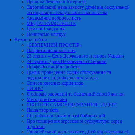
Правила безпеки в Інтернеті
Європейський день захисту дітей від сексуальної
експлуатації і сексуального насильства
Академічна доброчесність
МЕДІАГРАМОТНІСТЬ
Домашні завдання
Почитаємо влітку?
Виховна робота
«БЕЗПЕЧНИЙ ПРОСТІР»
Патріотичне виховання
23 серпня – День Державного прапора України
24 серпня -День Незалежності України
Профорієнтаційна робота
Графік проведення годин спілкування та
додаткових індивідуальних занять
Список класних керівників
ТИ ЯК?
Я обираю здоровий та безпечний спосіб життя!
Методичні наробки
ШКІЛЬНЕ САМОВРЯДУВАННЯ “ЛІДЕР”
Наша творчість
Що робити школам в разі бойових дій
Про поширення агресивної субкультури серед
підлітків
Європейський день захисту дітей від сексуальної