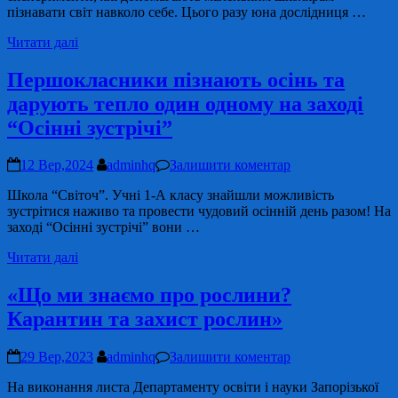
пізнавати світ навколо себе. Цього разу юна дослідниця …
Читати далі
Першокласники пізнають осінь та
дарують тепло один одному на заході
“Осінні зустрічі”
12 Вер,2024
adminhq
Залишити коментар
Школа “Світоч”. Учні 1-А класу знайшли можливість
зустрітися наживо та провести чудовий осінній день разом! На
заході “Осінні зустрічі” вони …
Читати далі
«Що ми знаємо про рослини?
Карантин та захист рослин»
29 Вер,2023
adminhq
Залишити коментар
На виконання листа Департаменту освіти і науки Запорізької