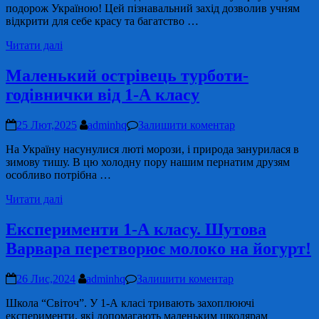
подорож Україною! Цей пізнавальний захід дозволив учням
відкрити для себе красу та багатство …
Читати далі
Маленький острівець турботи-
годівнички від 1-А класу
25 Лют,2025
adminhq
Залишити коментар
На Україну насунулися люті морози, і природа занурилася в
зимову тишу. В цю холодну пору нашим пернатим друзям
особливо потрібна …
Читати далі
Експерименти 1-А класу. Шутова
Варвара перетворює молоко на йогурт!
26 Лис,2024
adminhq
Залишити коментар
Школа “Світоч”. У 1-А класі тривають захоплюючі
експерименти, які допомагають маленьким школярам