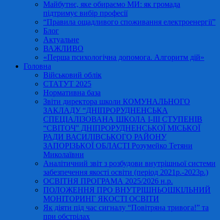
Майбутнє, яке обираємо МИ: як громада
підтримує вибір професії
“Правила ощадливого споживання електроенергії”
Блог
Актуальне
ВАЖЛИВО
«Перша психологічна допомога. Алгоритм дій»
Головна
Військовий облік
СТАТУТ 2025
Нормативна база
Звіти директора школи КОМУНАЛЬНОГО
ЗАКЛАДУ “ДНІПРОРУДНЕНСЬКА
СПЕЦІАЛІЗОВАНА ШКОЛА І-ІІІ СТУПЕНІВ
“СВІТОЧ” ДНІПРОРУДНЕНСЬКОЇ МІСЬКОЇ
РАДИ ВАСИЛІВСЬКОГО РАЙОНУ
ЗАПОРІЗЬКОЇ ОБЛАСТІ Розумейко Тетяни
Миколаївни
Аналітичний звіт з розбудови внутрішньої системи
забезпечення якості освіти (період 2021р.-2023р.)
ОСВІТНЯ ПРОГРАМА 2025/2026 н.р.
ПОЛОЖЕННЯ ПРО ВНУТРІШНЬОШКІЛЬНИЙ
МОНІТОРИНГ ЯКОСТІ ОСВІТИ
Як діяти під час сигналу “Повітряна тривога!” та
при обстрілах