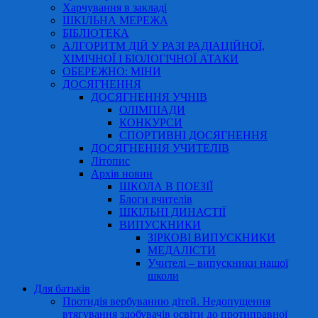
Харчування в закладі
ШКІЛЬНА МЕРЕЖА
БІБЛІОТЕКА
АЛГОРИТМ ДІЙ У РАЗІ РАДІАЦІЙНОЇ,
ХІМІЧНОЇ І БІОЛОГІЧНОЇ АТАКИ
ОБЕРЕЖНО: МІНИ
ДОСЯГНЕННЯ
ДОСЯГНЕННЯ УЧНІВ
ОЛІМПІАДИ
КОНКУРСИ
СПОРТИВНІ ДОСЯГНЕННЯ
ДОСЯГНЕННЯ УЧИТЕЛІВ
Літопис
Архів новин
ШКОЛА В ПОЕЗІЇ
Блоги вчителів
ШКІЛЬНІ ДИНАСТІЇ
ВИПУСКНИКИ
ЗІРКОВІ ВИПУСКНИКИ
МЕДАЛІСТИ
Учителі – випускники нашої
школи
Для батьків
Протидія вербуванню дітей. Недопущення
втягування здобувачів освіти до протиправної