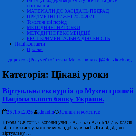
Інститут модернізації змісту освіти. Корисні
посилання.
МАТЕРІАЛИ ДО ЗАСІДАНЬ ПЕДРАД
ПРЕДМЕТНІ ТИЖНІ 2020-2021
Тематичний період
МЕТОДИЧНІ НАРОБКИ
МЕТОДИЧНІ РЕКОМЕНДЦІЇ
ЕКСПЕРИМЕНТАЛЬНА ДІЯЛЬНІСТЬ
Наші контакти
Про нас
— директор (Розумейко Тетяна Миколаївна)
sajt@dnsvitoch.org
Категорія:
Цікаві уроки
Віртуальна екскурсія до Музею грошей
Національного банку України.
25 Лют,2026
adminhq
Залишити коментар
Школа “Світоч”. Сьогодні учні 5-А, 5-Б, 6-А, 6-Б та 7-А класів
відправилися у захопливу мандрівку в часі. Діти відвідали
віртуальну …