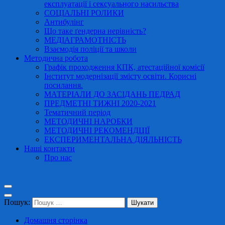
експлуатації і сексуального насильства
СОЦІАЛЬНІ РОЛИКИ
Антибулінг
Що таке ґендерна нерівність?
МЕДІАГРАМОТНІСТЬ
Взаємодія поліції та школи
Методична робота
Графік проходження КПК, атестаційної комісії
Інститут модернізації змісту освіти. Корисні
посилання.
МАТЕРІАЛИ ДО ЗАСІДАНЬ ПЕДРАД
ПРЕДМЕТНІ ТИЖНІ 2020-2021
Тематичний період
МЕТОДИЧНІ НАРОБКИ
МЕТОДИЧНІ РЕКОМЕНДЦІЇ
ЕКСПЕРИМЕНТАЛЬНА ДІЯЛЬНІСТЬ
Наші контакти
Про нас
Пошук:
Домашня сторінка