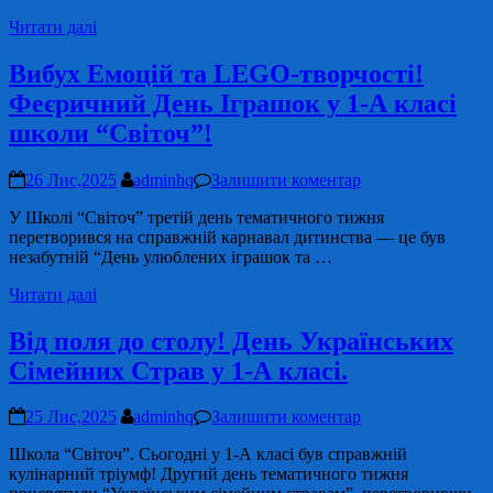
Читати далі
Вибух Емоцій та LEGO-творчості!
Феєричний День Іграшок у 1-А класі
школи “Світоч”!
26 Лис,2025
adminhq
Залишити коментар
У Школі “Світоч” третій день тематичного тижня
перетворився на справжній карнавал дитинства — це був
незабутній “День улюблених іграшок та …
Читати далі
Від поля до столу! День Українських
Сімейних Страв у 1-А класі.
25 Лис,2025
adminhq
Залишити коментар
Школа “Світоч”. Сьогодні у 1-А класі був справжній
кулінарний тріумф! Другий день тематичного тижня