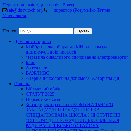
Перейти до вмісту (натисніть Enter)
sajt@dnsvitoch.org
— директор (Розумейко Тетяна
Миколаївна)
Пошук:
Домашня сторінка
Майбутнє, яке обираємо МИ: як громада
підтримує вибір професії
“Правила ощадливого споживання електроенергії”
Блог
Актуальне
ВАЖЛИВО
«Перша психологічна допомога. Алгоритм дій»
Головна
Військовий облік
СТАТУТ 2025
Нормативна база
Звіти директора школи КОМУНАЛЬНОГО
ЗАКЛАДУ “ДНІПРОРУДНЕНСЬКА
СПЕЦІАЛІЗОВАНА ШКОЛА І-ІІІ СТУПЕНІВ
“СВІТОЧ” ДНІПРОРУДНЕНСЬКОЇ МІСЬКОЇ
РАДИ ВАСИЛІВСЬКОГО РАЙОНУ
ЗАПОРІЗЬКОЇ ОБЛАСТІ Розумейко Тетяни