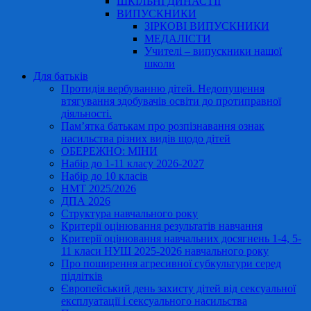
ШКІЛЬНІ ДИНАСТІЇ
ВИПУСКНИКИ
ЗІРКОВІ ВИПУСКНИКИ
МЕДАЛІСТИ
Учителі – випускники нашої
школи
Для батьків
Протидія вербуванню дітей. Недопущення
втягування здобувачів освіти до протиправної
діяльності.
Пам’ятка батькам про розпізнавання ознак
насильства різних видів щодо дітей
ОБЕРЕЖНО: МІНИ
Набір до 1-11 класу 2026-2027
Набір до 10 класів
НМТ 2025/2026
ДПА 2026
Структура навчального року
Критерії оцінювання результатів навчання
Критерії оцінювання навчальних досягнень 1-4, 5-
11 класи НУШ 2025-2026 навчального року
Про поширення агресивної субкультури серед
підлітків
Європейський день захисту дітей від сексуальної
експлуатації і сексуального насильства