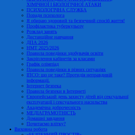
ХІМІЧНОЇ І БІОЛОГІЧНОЇ АТАКИ
ПСИХОЛОГІЧНА СЛУЖБА
Поради психолога
Я обираю здоровий та безпечний спосіб життя!
Профілактика туберкульозу
Розклад занять
Дистанційне навчання
ДПА 2026
НМТ 2025/2026
Правила поведінки здобувачів освіти
Закріплення кабінетів за класами
Графік олімпіад
Правила поведінки в різних ситуаціях
ІПСО: що це таке? Протидія неправдивій
інформації.
Інтернет безпека
Правила безпеки в Інтернеті
Європейський день захисту дітей від сексуальної
експлуатації і сексуального насильства
Академічна доброчесність
МЕДІАГРАМОТНІСТЬ
Домашні завдання
Почитаємо влітку?
Виховна робота
«БЕЗПЕЧНИЙ ПРОСТІР»