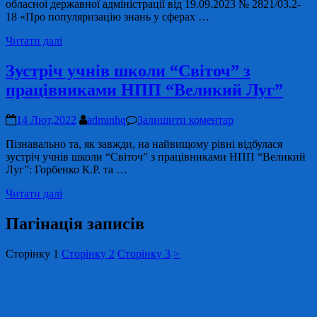
обласної державної адміністрації від 19.09.2023 № 2821/03.2-
18 «Про популяризацію знань у сферах …
Читати далі
Зустріч учнів школи “Світоч” з
працівниками НПП “Великий Луг”
14 Лют,2022
adminhq
Залишити коментар
Пізнавально та, як завжди, на найвищому рівні відбулася
зустріч учнів школи “Світоч” з працівниками НПП “Великий
Луг”: Горбенко К.Р. та …
Читати далі
Пагінація записів
Сторінку
1
Сторінку
2
Сторінку
3
>