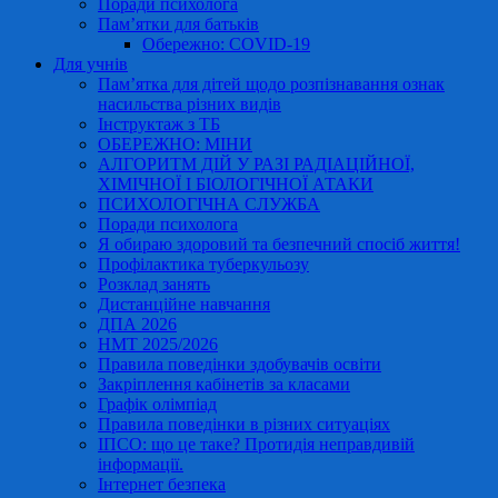
Поради психолога
Пам’ятки для батьків
Обережно: COVID-19
Для учнів
Пам’ятка для дітей щодо розпізнавання ознак
насильства різних видів
Інструктаж з ТБ
ОБЕРЕЖНО: МІНИ
АЛГОРИТМ ДІЙ У РАЗІ РАДІАЦІЙНОЇ,
ХІМІЧНОЇ І БІОЛОГІЧНОЇ АТАКИ
ПСИХОЛОГІЧНА СЛУЖБА
Поради психолога
Я обираю здоровий та безпечний спосіб життя!
Профілактика туберкульозу
Розклад занять
Дистанційне навчання
ДПА 2026
НМТ 2025/2026
Правила поведінки здобувачів освіти
Закріплення кабінетів за класами
Графік олімпіад
Правила поведінки в різних ситуаціях
ІПСО: що це таке? Протидія неправдивій
інформації.
Інтернет безпека