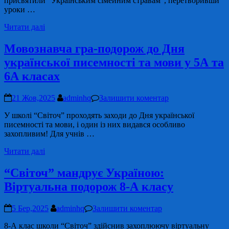
присвятили “Українським сімейним стравам”, перетворивши
уроки …
Читати далі
Мовознавча гра-подорож до Дня
української писемності та мови у 5А та
6А класах
21 Жов,2025
adminhq
Залишити коментар
У школі “Світоч” проходять заходи до Дня української
писемності та мови, і один із них видався особливо
захопливим! Для учнів …
Читати далі
“Світоч” мандрує Україною:
Віртуальна подорож 8-А класу
5 Бер,2025
adminhq
Залишити коментар
8-А клас школи “Світоч” здійснив захоплюючу віртуальну