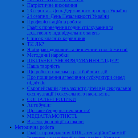
Патріотичне виховання
23 серпня – День Державного прапора України
24 серпня -День Незалежності України
Профорієнтаційна робота
Графік проведення годин спілкування та
додаткових індивідуальних занять
Список класних керівників
ТИ ЯК?
Я обираю здоровий та безпечний спосіб життя!
Методичні наробки
ШКІЛЬНЕ САМОВРЯДУВАННЯ “ЛІДЕР”
Наша творчість
Що робити школам в разі бойових дій
Про поширення агресивної субкультури серед
підлітків
Європейський день захисту дітей від сексуальної
експлуатації і сексуального насильства
СОЦІАЛЬНІ РОЛИКИ
Антибулінг
Що таке ґендерна нерівність?
МЕДІАГРАМОТНІСТЬ
Взаємодія поліції та школи
Методична робота
Графік проходження КПК, атестаційної комісії