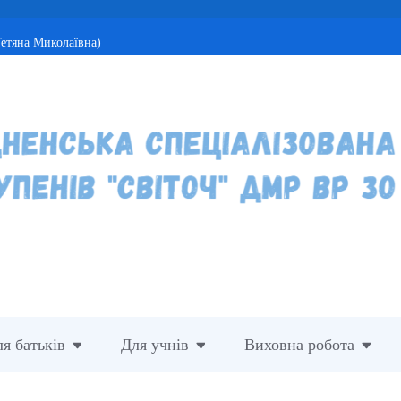
етяна Миколаївна)
я батьків
Для учнів
Виховна робота