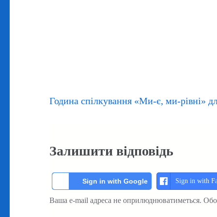
Навігація
Година спілкування «Ми-є, ми-рівні» дл
записів
Залишити відповідь
Sign in with F
Sign in with Google
Ваша e-mail адреса не оприлюднюватиметься.
Обо