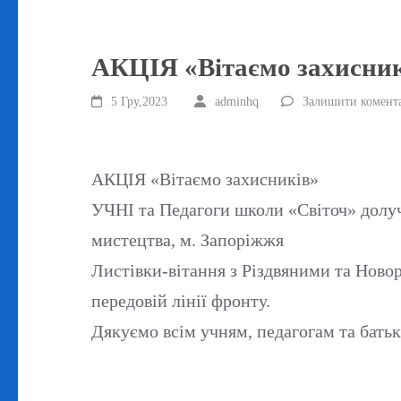
АКЦІЯ «Вітаємо захисни
5 Гру,2023
adminhq
Залишити комент
АКЦІЯ «Вітаємо захисників»
УЧНІ та Педагоги школи «Світоч» долучи
мистецтва, м. Запоріжжя
Листівки-вітання з Різдвяними та Новор
передовій лінії фронту.
Дякуємо всім учням, педагогам та батьк