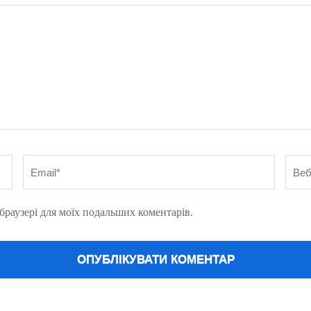
Email
*
Вебс
у браузері для моїх подальших коментарів.