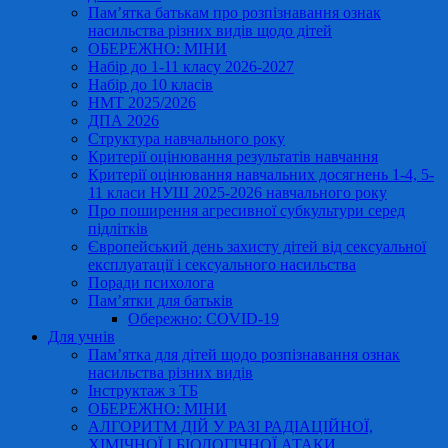
Пам’ятка батькам про розпізнавання ознак
насильства різних видів щодо дітей
ОБЕРЕЖНО: МІНИ
Набір до 1-11 класу 2026-2027
Набір до 10 класів
НМТ 2025/2026
ДПА 2026
Структура навчального року
Критерії оцінювання результатів навчання
Критерії оцінювання навчальних досягнень 1-4, 5-
11 класи НУШ 2025-2026 навчального року
Про поширення агресивної субкультури серед
підлітків
Європейський день захисту дітей від сексуальної
експлуатації і сексуального насильства
Поради психолога
Пам’ятки для батьків
Обережно: COVID-19
Для учнів
Пам’ятка для дітей щодо розпізнавання ознак
насильства різних видів
Інструктаж з ТБ
ОБЕРЕЖНО: МІНИ
АЛГОРИТМ ДІЙ У РАЗІ РАДІАЦІЙНОЇ,
ХІМІЧНОЇ І БІОЛОГІЧНОЇ АТАКИ