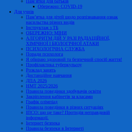
Пам’ятки для батьків
Обережно: COVID-19
Для учнів
Пам’ятка для дітей щодо розпізнавання ознак
насильства різних видів
Інструктаж з ТБ
ОБЕРЕЖНО: МІНИ
АЛГОРИТМ ДІЙ У РАЗІ РАДІАЦІЙНОЇ,
ХІМІЧНОЇ І БІОЛОГІЧНОЇ АТАКИ
ПСИХОЛОГІЧНА СЛУЖБА
Поради психолога
Я обираю здоровий та безпечний спосіб життя!
Профілактика туберкульозу
Розклад занять
Дистанційне навчання
ДПА 2026
НМТ 2025/2026
Правила поведінки здобувачів освіти
Закріплення кабінетів за класами
Графік олімпіад
Правила поведінки в різних ситуаціях
ІПСО: що це таке? Протидія неправдивій
інформації.
Інтернет безпека
Правила безпеки в Інтернеті