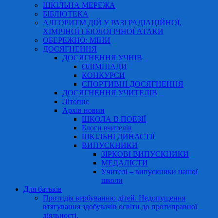
ШКІЛЬНА МЕРЕЖА
БІБЛІОТЕКА
АЛГОРИТМ ДІЙ У РАЗІ РАДІАЦІЙНОЇ,
ХІМІЧНОЇ І БІОЛОГІЧНОЇ АТАКИ
ОБЕРЕЖНО: МІНИ
ДОСЯГНЕННЯ
ДОСЯГНЕННЯ УЧНІВ
ОЛІМПІАДИ
КОНКУРСИ
СПОРТИВНІ ДОСЯГНЕННЯ
ДОСЯГНЕННЯ УЧИТЕЛІВ
Літопис
Архів новин
ШКОЛА В ПОЕЗІЇ
Блоги вчителів
ШКІЛЬНІ ДИНАСТІЇ
ВИПУСКНИКИ
ЗІРКОВІ ВИПУСКНИКИ
МЕДАЛІСТИ
Учителі – випускники нашої
школи
Для батьків
Протидія вербуванню дітей. Недопущення
втягування здобувачів освіти до протиправної
діяльності.