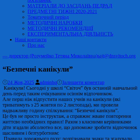
посилання.
МАТЕРІАЛИ ДО ЗАСІДАНЬ ПЕДРАД
ПРЕДМЕТНІ ТИЖНІ 2020-2021
Тематичний період
МЕТОДИЧНІ НАРОБКИ
МЕТОДИЧНІ РЕКОМЕНДЦІЇ
ЕКСПЕРИМЕНТАЛЬНА ДІЯЛЬНІСТЬ
Наші контакти
Про нас
— директор (Розумейко Тетяна Миколаївна)
sajt@dnsvitoch.org
“Безпечні канікули”
24 Жов,2025
adminhq
Залишити коментар
Канікули! Сьогодні у школі “Світоч” був останній навчальний
день перед таким очікуваним осіннім відпочинком.
Але перш ніж відпустити наших учнів на канікули (які
триватимуть з 25 жовтня по 2 листопада), ми провели
надважливу годину спілкування: “Безпечні канікули”.
Це був не просто інструктаж, а справжнє жваве повторення
життєво необхідних правил! Разом з класними керівниками
діти згадали абсолютно все, що допоможе зробити відпочинок
щасливим і безтурботним:
Правила дорожнього руху: розпізнавали знаки та згадували,