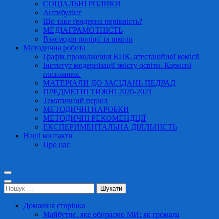
СОЦІАЛЬНІ РОЛИКИ
Антибулінг
Що таке ґендерна нерівність?
МЕДІАГРАМОТНІСТЬ
Взаємодія поліції та школи
Методична робота
Графік проходження КПК, атестаційної комісії
Інститут модернізації змісту освіти. Корисні
посилання.
МАТЕРІАЛИ ДО ЗАСІДАНЬ ПЕДРАД
ПРЕДМЕТНІ ТИЖНІ 2020-2021
Тематичний період
МЕТОДИЧНІ НАРОБКИ
МЕТОДИЧНІ РЕКОМЕНДЦІЇ
ЕКСПЕРИМЕНТАЛЬНА ДІЯЛЬНІСТЬ
Наші контакти
Про нас
Пошук:
Домашня сторінка
Майбутнє, яке обираємо МИ: як громада