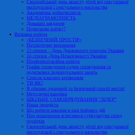
Європейський день захисту дітей від сексуальної
експлуатації і сексуального насильства
Академічна доброчесність
МЕДІАГРАМОТНІСТЬ
Домашні завдання
Почитаємо влітку?
Виховна робота
«БЕЗПЕЧНИЙ ПРОСТІР»
Патріотичне виховання
23 серпня – День Державного прапора України
24 серпня -День Незалежності України
Профорієнтаційна робота
Графік проведення годин спілкування та
додаткових індивідуальних занять
Список класних керівників
ТИ ЯК?
Я обираю здоровий та безпечний спосіб життя!
Методичні наробки
ШКІЛЬНЕ САМОВРЯДУВАННЯ “ЛІДЕР”
Наша творчість
Що робити школам в разі бойових дій
Про поширення агресивної субкультури серед
підлітків
Європейський день захисту дітей від сексуальної
експлуатації і сексуального насильства