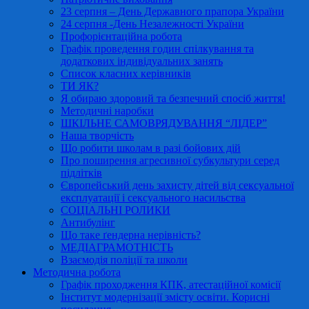
23 серпня – День Державного прапора України
24 серпня -День Незалежності України
Профорієнтаційна робота
Графік проведення годин спілкування та
додаткових індивідуальних занять
Список класних керівників
ТИ ЯК?
Я обираю здоровий та безпечний спосіб життя!
Методичні наробки
ШКІЛЬНЕ САМОВРЯДУВАННЯ “ЛІДЕР”
Наша творчість
Що робити школам в разі бойових дій
Про поширення агресивної субкультури серед
підлітків
Європейський день захисту дітей від сексуальної
експлуатації і сексуального насильства
СОЦІАЛЬНІ РОЛИКИ
Антибулінг
Що таке ґендерна нерівність?
МЕДІАГРАМОТНІСТЬ
Взаємодія поліції та школи
Методична робота
Графік проходження КПК, атестаційної комісії
Інститут модернізації змісту освіти. Корисні