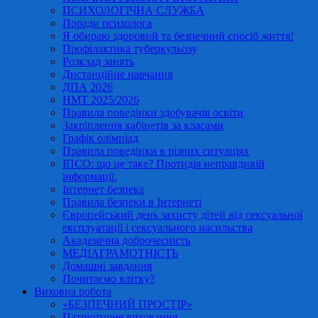
ПСИХОЛОГІЧНА СЛУЖБА
Поради психолога
Я обираю здоровий та безпечний спосіб життя!
Профілактика туберкульозу
Розклад занять
Дистанційне навчання
ДПА 2026
НМТ 2025/2026
Правила поведінки здобувачів освіти
Закріплення кабінетів за класами
Графік олімпіад
Правила поведінки в різних ситуаціях
ІПСО: що це таке? Протидія неправдивій
інформації.
Інтернет безпека
Правила безпеки в Інтернеті
Європейський день захисту дітей від сексуальної
експлуатації і сексуального насильства
Академічна доброчесність
МЕДІАГРАМОТНІСТЬ
Домашні завдання
Почитаємо влітку?
Виховна робота
«БЕЗПЕЧНИЙ ПРОСТІР»
Патріотичне виховання