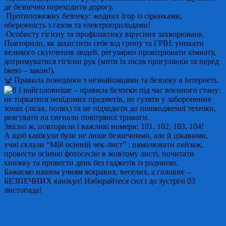
де безпечно переходити дорогу.
Протипожежну безпеку: жодних ігор із сірниками,
обережність з газом та електроприладами!
Особисту гігієну та профілактику вірусних захворювань.
Повторили, як захистити себе від грипу та ГРВІ: уникати
великого скупчення людей, регулярно провітрювати кімнату,
дотримуватися гігієни рук (мити їх після прогулянки та перед
їжею – закон!).
낯 Правила поведінки з незнайомцями та безпеку в інтернеті.
І найголовніше – правила безпеки під час воєнного стану:
не торкатися невідомих предметів, не гуляти у заборонених
зонах (лісах, полях) та не підходити до пошкодженої техніки,
реагувати на сигнали повітряної тривоги.
Звісно ж, повторили і важливі номери: 101, 102, 103, 104!
А щоб канікули були не лише безпечними, але й цікавими,
учні склали “Мій осінній чек-лист”
: намалювати пейзаж,
провести осінню фотосесію в жовтому листі, почитати
книжку та провести день без гаджетів із родиною.
Бажаємо нашим учням яскравих, веселих, а головне –
БЕЗПЕЧНИХ канікул! Набирайтеся сил і до зустрічі 03
листопада!