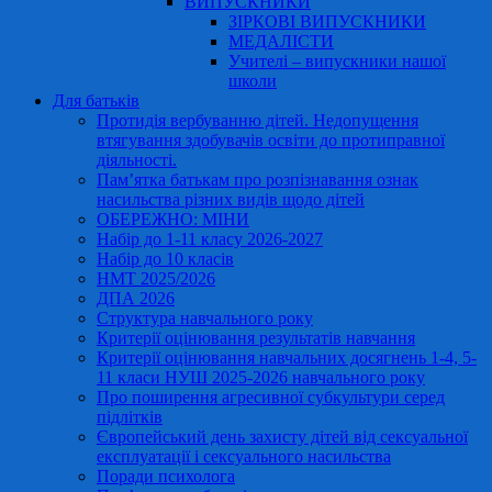
ВИПУСКНИКИ
ЗІРКОВІ ВИПУСКНИКИ
МЕДАЛІСТИ
Учителі – випускники нашої
школи
Для батьків
Протидія вербуванню дітей. Недопущення
втягування здобувачів освіти до протиправної
діяльності.
Пам’ятка батькам про розпізнавання ознак
насильства різних видів щодо дітей
ОБЕРЕЖНО: МІНИ
Набір до 1-11 класу 2026-2027
Набір до 10 класів
НМТ 2025/2026
ДПА 2026
Структура навчального року
Критерії оцінювання результатів навчання
Критерії оцінювання навчальних досягнень 1-4, 5-
11 класи НУШ 2025-2026 навчального року
Про поширення агресивної субкультури серед
підлітків
Європейський день захисту дітей від сексуальної
експлуатації і сексуального насильства
Поради психолога