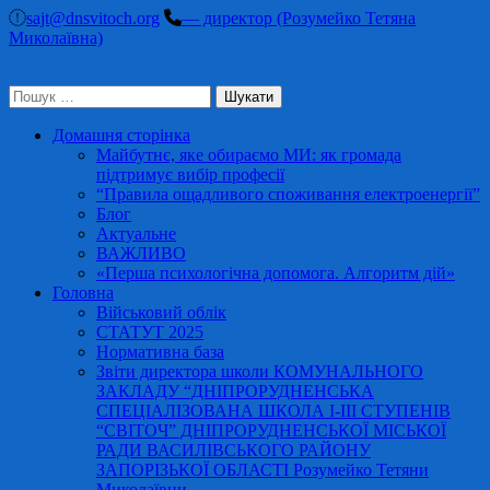
Перейти
sajt@dnsvitoch.org
— директор (Розумейко Тетяна
до
Миколаївна)
вмісту
(натисніть
Пошук:
Enter)
Домашня сторінка
Майбутнє, яке обираємо МИ: як громада
підтримує вибір професії
“Правила ощадливого споживання електроенергії”
Блог
Актуальне
ВАЖЛИВО
«Перша психологічна допомога. Алгоритм дій»
Головна
Військовий облік
СТАТУТ 2025
Нормативна база
Звіти директора школи КОМУНАЛЬНОГО
ЗАКЛАДУ “ДНІПРОРУДНЕНСЬКА
СПЕЦІАЛІЗОВАНА ШКОЛА І-ІІІ СТУПЕНІВ
“СВІТОЧ” ДНІПРОРУДНЕНСЬКОЇ МІСЬКОЇ
РАДИ ВАСИЛІВСЬКОГО РАЙОНУ
ЗАПОРІЗЬКОЇ ОБЛАСТІ Розумейко Тетяни
Миколаївни