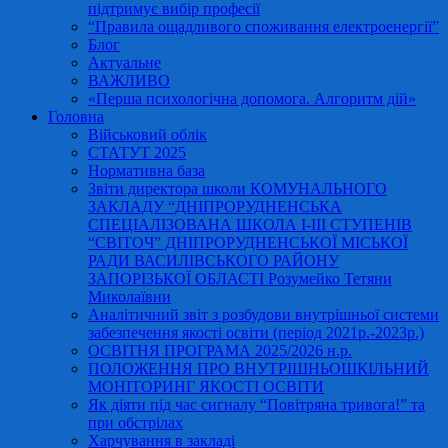
підтримує вибір професії
“Правила ощадливого споживання електроенергії”
Блог
Актуальне
ВАЖЛИВО
«Перша психологічна допомога. Алгоритм дій»
Головна
Військовий облік
СТАТУТ 2025
Нормативна база
Звіти директора школи КОМУНАЛЬНОГО
ЗАКЛАДУ “ДНІПРОРУДНЕНСЬКА
СПЕЦІАЛІЗОВАНА ШКОЛА І-ІІІ СТУПЕНІВ
“СВІТОЧ” ДНІПРОРУДНЕНСЬКОЇ МІСЬКОЇ
РАДИ ВАСИЛІВСЬКОГО РАЙОНУ
ЗАПОРІЗЬКОЇ ОБЛАСТІ Розумейко Тетяни
Миколаївни
Аналітичний звіт з розбудови внутрішньої системи
забезпечення якості освіти (період 2021р.-2023р.)
ОСВІТНЯ ПРОГРАМА 2025/2026 н.р.
ПОЛОЖЕННЯ ПРО ВНУТРІШНЬОШКІЛЬНИЙ
МОНІТОРИНГ ЯКОСТІ ОСВІТИ
Як діяти під час сигналу “Повітряна тривога!” та
при обстрілах
Харчування в закладі