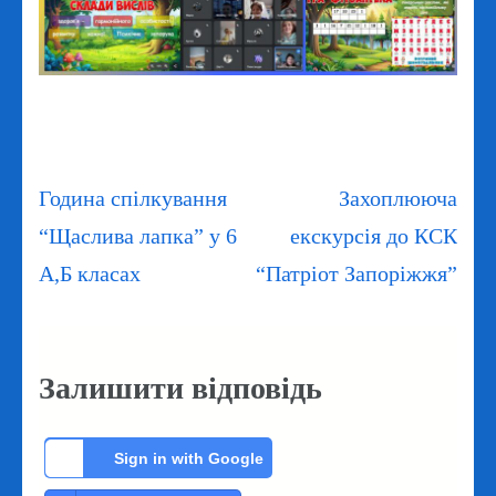
Навігація
Година спілкування
Захоплююча
записів
“Щаслива лапка” у 6
екскурсія до КСК
А,Б класах
“Патріот Запоріжжя”
Залишити відповідь
Sign in with Google