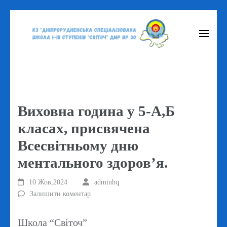
Перейти
до
вмісту
(натисніть
Enter)
Виховна година у 5-А,Б
класах, присвячена
Всесвітньому дню
ментального здоров’я.
10 Жов,2024
adminhq
Залишити коментар
Школа “Світоч”