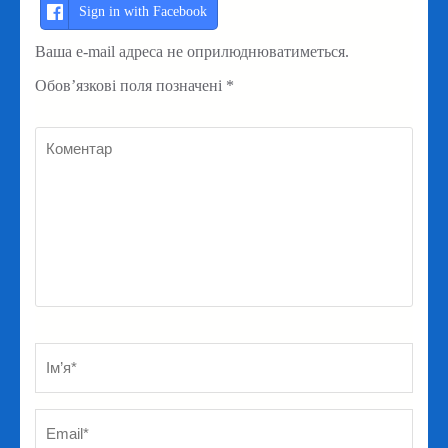
Sign in with Facebook
Ваша e-mail адреса не оприлюднюватиметься.
Обов’язкові поля позначені
*
Коментар
Ім’я
*
Em
Ве