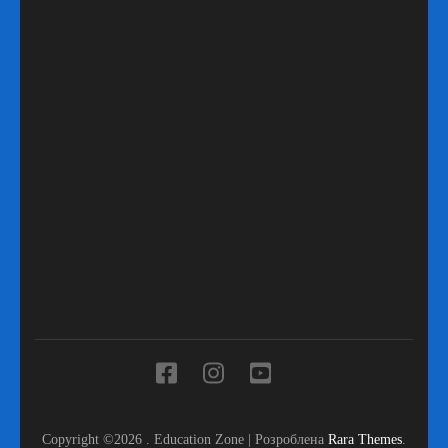
Copyright ©2026
.
Education Zone | Розроблена
Rara Themes
.