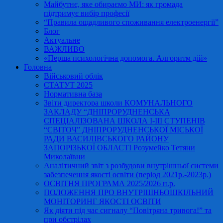
Майбутнє, яке обираємо МИ: як громада
підтримує вибір професії
“Правила ощадливого споживання електроенергії”
Блог
Актуальне
ВАЖЛИВО
«Перша психологічна допомога. Алгоритм дій»
Головна
Військовий облік
СТАТУТ 2025
Нормативна база
Звіти директора школи КОМУНАЛЬНОГО
ЗАКЛАДУ “ДНІПРОРУДНЕНСЬКА
СПЕЦІАЛІЗОВАНА ШКОЛА І-ІІІ СТУПЕНІВ
“СВІТОЧ” ДНІПРОРУДНЕНСЬКОЇ МІСЬКОЇ
РАДИ ВАСИЛІВСЬКОГО РАЙОНУ
ЗАПОРІЗЬКОЇ ОБЛАСТІ Розумейко Тетяни
Миколаївни
Аналітичний звіт з розбудови внутрішньої системи
забезпечення якості освіти (період 2021р.-2023р.)
ОСВІТНЯ ПРОГРАМА 2025/2026 н.р.
ПОЛОЖЕННЯ ПРО ВНУТРІШНЬОШКІЛЬНИЙ
МОНІТОРИНГ ЯКОСТІ ОСВІТИ
Як діяти під час сигналу “Повітряна тривога!” та
при обстрілах