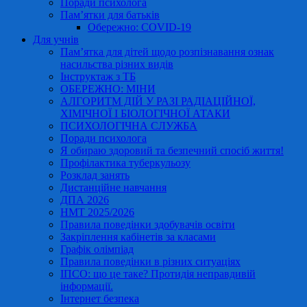
Поради психолога
Пам’ятки для батьків
Обережно: COVID-19
Для учнів
Пам’ятка для дітей щодо розпізнавання ознак
насильства різних видів
Інструктаж з ТБ
ОБЕРЕЖНО: МІНИ
АЛГОРИТМ ДІЙ У РАЗІ РАДІАЦІЙНОЇ,
ХІМІЧНОЇ І БІОЛОГІЧНОЇ АТАКИ
ПСИХОЛОГІЧНА СЛУЖБА
Поради психолога
Я обираю здоровий та безпечний спосіб життя!
Профілактика туберкульозу
Розклад занять
Дистанційне навчання
ДПА 2026
НМТ 2025/2026
Правила поведінки здобувачів освіти
Закріплення кабінетів за класами
Графік олімпіад
Правила поведінки в різних ситуаціях
ІПСО: що це таке? Протидія неправдивій
інформації.
Інтернет безпека