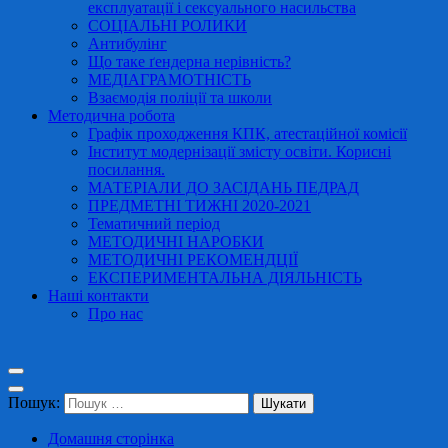
експлуатації і сексуального насильства
СОЦІАЛЬНІ РОЛИКИ
Антибулінг
Що таке ґендерна нерівність?
МЕДІАГРАМОТНІСТЬ
Взаємодія поліції та школи
Методична робота
Графік проходження КПК, атестаційної комісії
Інститут модернізації змісту освіти. Корисні
посилання.
МАТЕРІАЛИ ДО ЗАСІДАНЬ ПЕДРАД
ПРЕДМЕТНІ ТИЖНІ 2020-2021
Тематичний період
МЕТОДИЧНІ НАРОБКИ
МЕТОДИЧНІ РЕКОМЕНДЦІЇ
ЕКСПЕРИМЕНТАЛЬНА ДІЯЛЬНІСТЬ
Наші контакти
Про нас
Пошук:
Домашня сторінка