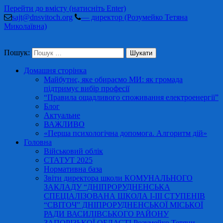
Перейти до вмісту (натисніть Enter)
sajt@dnsvitoch.org
— директор (Розумейко Тетяна
Миколаївна)
Пошук:
Домашня сторінка
Майбутнє, яке обираємо МИ: як громада
підтримує вибір професії
“Правила ощадливого споживання електроенергії”
Блог
Актуальне
ВАЖЛИВО
«Перша психологічна допомога. Алгоритм дій»
Головна
Військовий облік
СТАТУТ 2025
Нормативна база
Звіти директора школи КОМУНАЛЬНОГО
ЗАКЛАДУ “ДНІПРОРУДНЕНСЬКА
СПЕЦІАЛІЗОВАНА ШКОЛА І-ІІІ СТУПЕНІВ
“СВІТОЧ” ДНІПРОРУДНЕНСЬКОЇ МІСЬКОЇ
РАДИ ВАСИЛІВСЬКОГО РАЙОНУ
ЗАПОРІЗЬКОЇ ОБЛАСТІ Розумейко Тетяни