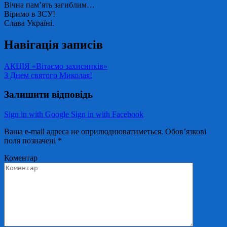
Вічна пам’ять загиблим…
Віримо в ЗСУ!
Слава Україні.
Навігація записів
АКЦІЯ «Вітаємо захисників»
З Днем святого Миколая!
Залишити відповідь
Sign in with Google
Sign in with Facebook
Ваша e-mail адреса не оприлюднюватиметься.
Обов’язкові
поля позначені
*
Коментар