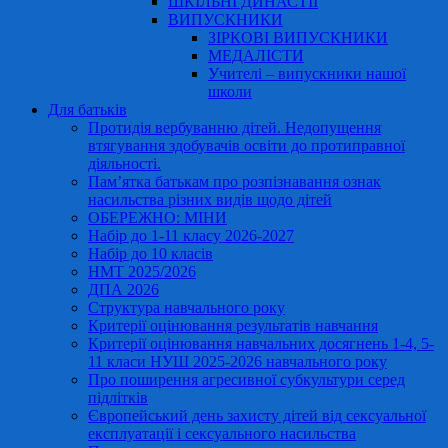
ШКІЛЬНІ ДИНАСТІЇ
ВИПУСКНИКИ
ЗІРКОВІ ВИПУСКНИКИ
МЕДАЛІСТИ
Учителі – випускники нашої
школи
Для батьків
Протидія вербуванню дітей. Недопущення
втягування здобувачів освіти до протиправної
діяльності.
Пам’ятка батькам про розпізнавання ознак
насильства різних видів щодо дітей
ОБЕРЕЖНО: МІНИ
Набір до 1-11 класу 2026-2027
Набір до 10 класів
НМТ 2025/2026
ДПА 2026
Структура навчального року
Критерії оцінювання результатів навчання
Критерії оцінювання навчальних досягнень 1-4, 5-
11 класи НУШ 2025-2026 навчального року
Про поширення агресивної субкультури серед
підлітків
Європейський день захисту дітей від сексуальної
експлуатації і сексуального насильства