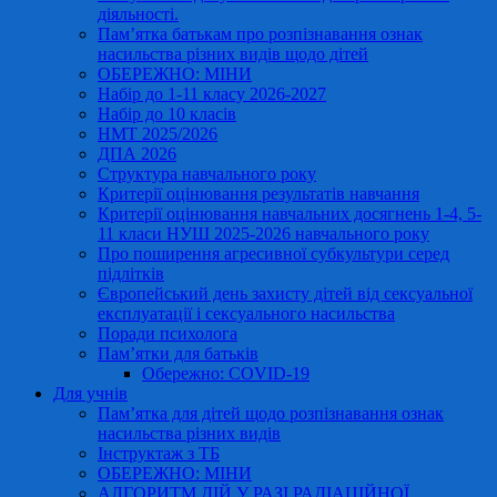
діяльності.
Пам’ятка батькам про розпізнавання ознак
насильства різних видів щодо дітей
ОБЕРЕЖНО: МІНИ
Набір до 1-11 класу 2026-2027
Набір до 10 класів
НМТ 2025/2026
ДПА 2026
Структура навчального року
Критерії оцінювання результатів навчання
Критерії оцінювання навчальних досягнень 1-4, 5-
11 класи НУШ 2025-2026 навчального року
Про поширення агресивної субкультури серед
підлітків
Європейський день захисту дітей від сексуальної
експлуатації і сексуального насильства
Поради психолога
Пам’ятки для батьків
Обережно: COVID-19
Для учнів
Пам’ятка для дітей щодо розпізнавання ознак
насильства різних видів
Інструктаж з ТБ
ОБЕРЕЖНО: МІНИ
АЛГОРИТМ ДІЙ У РАЗІ РАДІАЦІЙНОЇ,