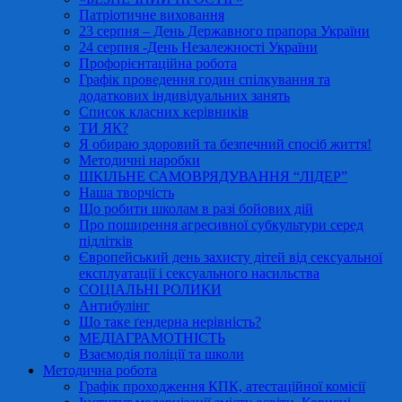
Патріотичне виховання
23 серпня – День Державного прапора України
24 серпня -День Незалежності України
Профорієнтаційна робота
Графік проведення годин спілкування та
додаткових індивідуальних занять
Список класних керівників
ТИ ЯК?
Я обираю здоровий та безпечний спосіб життя!
Методичні наробки
ШКІЛЬНЕ САМОВРЯДУВАННЯ “ЛІДЕР”
Наша творчість
Що робити школам в разі бойових дій
Про поширення агресивної субкультури серед
підлітків
Європейський день захисту дітей від сексуальної
експлуатації і сексуального насильства
СОЦІАЛЬНІ РОЛИКИ
Антибулінг
Що таке ґендерна нерівність?
МЕДІАГРАМОТНІСТЬ
Взаємодія поліції та школи
Методична робота
Графік проходження КПК, атестаційної комісії