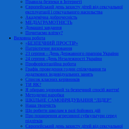
Правила безпеки в Інтернеті
Європейський день захисту дітей від сексуальної
експлуатації і сексуального насильства
Академічна доброчесність
МЕДІАГРАМОТНІСТЬ
Домашні завдання
Почитаємо влітку?
Виховна робота
«БЕЗПЕЧНИЙ ПРОСТІР»
Патріотичне виховання
23 серпня – День Державного прапора України
24 серпня -День Незалежності України
Профорієнтаційна робота
Графік проведення годин спілкування та
додаткових індивідуальних занять
Список класних керівників
ТИ ЯК?
Я обираю здоровий та безпечний спосіб життя!
Методичні наробки
ШКІЛЬНЕ САМОВРЯДУВАННЯ “ЛІДЕР”
Наша творчість
Що робити школам в разі бойових дій
Про поширення агресивної субкультури серед
підлітків
Європейський день захисту дітей від сексуальної