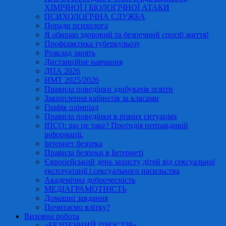
ХІМІЧНОЇ І БІОЛОГІЧНОЇ АТАКИ
ПСИХОЛОГІЧНА СЛУЖБА
Поради психолога
Я обираю здоровий та безпечний спосіб життя!
Профілактика туберкульозу
Розклад занять
Дистанційне навчання
ДПА 2026
НМТ 2025/2026
Правила поведінки здобувачів освіти
Закріплення кабінетів за класами
Графік олімпіад
Правила поведінки в різних ситуаціях
ІПСО: що це таке? Протидія неправдивій
інформації.
Інтернет безпека
Правила безпеки в Інтернеті
Європейський день захисту дітей від сексуальної
експлуатації і сексуального насильства
Академічна доброчесність
МЕДІАГРАМОТНІСТЬ
Домашні завдання
Почитаємо влітку?
Виховна робота
«БЕЗПЕЧНИЙ ПРОСТІР»