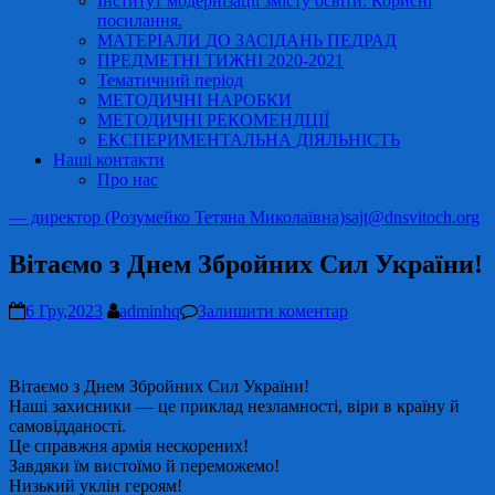
Інститут модернізації змісту освіти. Корисні
посилання.
МАТЕРІАЛИ ДО ЗАСІДАНЬ ПЕДРАД
ПРЕДМЕТНІ ТИЖНІ 2020-2021
Тематичний період
МЕТОДИЧНІ НАРОБКИ
МЕТОДИЧНІ РЕКОМЕНДЦІЇ
ЕКСПЕРИМЕНТАЛЬНА ДІЯЛЬНІСТЬ
Наші контакти
Про нас
— директор (Розумейко Тетяна Миколаївна)
sajt@dnsvitoch.org
Вітаємо з Днем Збройних Сил України!
6 Гру,2023
adminhq
Залишити коментар
Вітаємо з Днем Збройних Сил України!
Наші захисники — це приклад незламності, віри в країну й
самовідданості.
Це справжня армія нескорених!
Завдяки їм вистоїмо й переможемо!
Низький уклін героям!