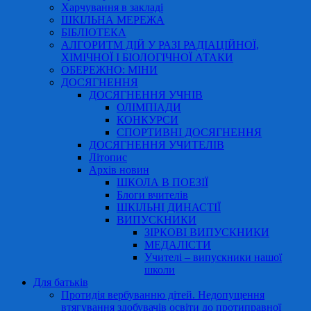
Харчування в закладі
ШКІЛЬНА МЕРЕЖА
БІБЛІОТЕКА
АЛГОРИТМ ДІЙ У РАЗІ РАДІАЦІЙНОЇ,
ХІМІЧНОЇ І БІОЛОГІЧНОЇ АТАКИ
ОБЕРЕЖНО: МІНИ
ДОСЯГНЕННЯ
ДОСЯГНЕННЯ УЧНІВ
ОЛІМПІАДИ
КОНКУРСИ
СПОРТИВНІ ДОСЯГНЕННЯ
ДОСЯГНЕННЯ УЧИТЕЛІВ
Літопис
Архів новин
ШКОЛА В ПОЕЗІЇ
Блоги вчителів
ШКІЛЬНІ ДИНАСТІЇ
ВИПУСКНИКИ
ЗІРКОВІ ВИПУСКНИКИ
МЕДАЛІСТИ
Учителі – випускники нашої
школи
Для батьків
Протидія вербуванню дітей. Недопущення
втягування здобувачів освіти до протиправної