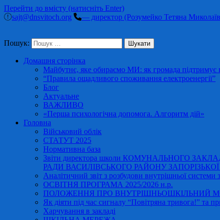
Перейти до вмісту (натисніть Enter)
sajt@dnsvitoch.org
— директор (Розумейко Тетяна Миколаїв
Пошук:
Домашня сторінка
Майбутнє, яке обираємо МИ: як громада підтримує в
“Правила ощадливого споживання електроенергії”
Блог
Актуальне
ВАЖЛИВО
«Перша психологічна допомога. Алгоритм дій»
Головна
Військовий облік
СТАТУТ 2025
Нормативна база
Звіти директора школи КОМУНАЛЬНОГО ЗАКЛ
РАДИ ВАСИЛІВСЬКОГО РАЙОНУ ЗАПОРІЗЬКОЇ ОБ
Аналітичний звіт з розбудови внутрішньої системи за
ОСВІТНЯ ПРОГРАМА 2025/2026 н.р.
ПОЛОЖЕННЯ ПРО ВНУТРІШНЬОШКІЛЬНИЙ МО
Як діяти під час сигналу “Повітряна тривога!” та пр
Харчування в закладі
ШКІЛЬНА МЕРЕЖА