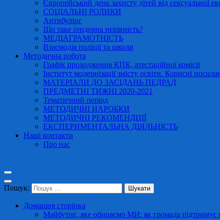
Європейський день захисту дітей від сексуальної ек
СОЦІАЛЬНІ РОЛИКИ
Антибулінг
Що таке ґендерна нерівність?
МЕДІАГРАМОТНІСТЬ
Взаємодія поліції та школи
Методична робота
Графік проходження КПК, атестаційної комісії
Інститут модернізації змісту освіти. Корисні посила
МАТЕРІАЛИ ДО ЗАСІДАНЬ ПЕДРАД
ПРЕДМЕТНІ ТИЖНІ 2020-2021
Тематичний період
МЕТОДИЧНІ НАРОБКИ
МЕТОДИЧНІ РЕКОМЕНДЦІЇ
ЕКСПЕРИМЕНТАЛЬНА ДІЯЛЬНІСТЬ
Наші контакти
Про нас
Пошук:
Домашня сторінка
Майбутнє, яке обираємо МИ: як громада підтримує в