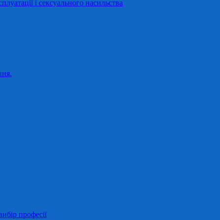
сплуатації і сексуального насильства
ння.
ибір професії