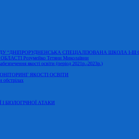
АДУ “ДНІПРОРУДНЕНСЬКА СПЕЦІАЛІЗОВАНА ШКОЛА І-ІІІ
ЛАСТІ Розумейко Тетяни Миколаївни
безпечення якості освіти (період 2021р.-2023р.)
НІТОРИНГ ЯКОСТІ ОСВІТИ
и обстрілах
Ї І БІОЛОГІЧНОЇ АТАКИ