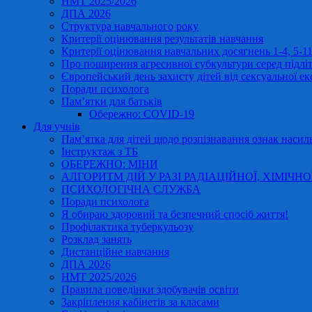
НМТ 2025/2026
ДПА 2026
Структура навчального року
Критерії оцінювання результатів навчання
Критерії оцінювання навчальних досягнень 1-4, 5-
Про поширення агресивної субкультури серед підліт
Європейський день захисту дітей від сексуальної ек
Поради психолога
Пам’ятки для батьків
Обережно: COVID-19
Для учнів
Пам’ятка для дітей щодо розпізнавання ознак насиль
Інструктаж з ТБ
ОБЕРЕЖНО: МІНИ
АЛГОРИТМ ДІЙ У РАЗІ РАДІАЦІЙНОЇ, ХІМІЧНО
ПСИХОЛОГІЧНА СЛУЖБА
Поради психолога
Я обираю здоровий та безпечний спосіб життя!
Профілактика туберкульозу
Розклад занять
Дистанційне навчання
ДПА 2026
НМТ 2025/2026
Правила поведінки здобувачів освіти
Закріплення кабінетів за класами