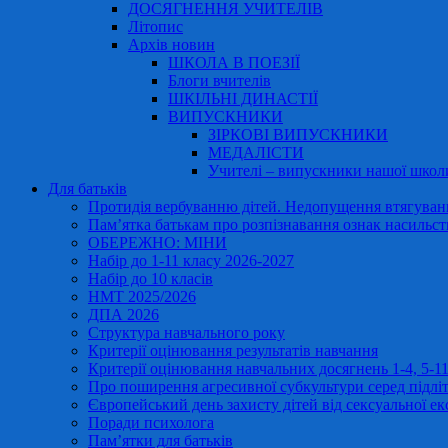
ДОСЯГНЕННЯ УЧИТЕЛІВ
Літопис
Архів новин
ШКОЛА В ПОЕЗІЇ
Блоги вчителів
ШКІЛЬНІ ДИНАСТІЇ
ВИПУСКНИКИ
ЗІРКОВІ ВИПУСКНИКИ
МЕДАЛІСТИ
Учителі – випускники нашої школ
Для батьків
Протидія вербуванню дітей. Недопущення втягування
Пам’ятка батькам про розпізнавання ознак насильст
ОБЕРЕЖНО: МІНИ
Набір до 1-11 класу 2026-2027
Набір до 10 класів
НМТ 2025/2026
ДПА 2026
Структура навчального року
Критерії оцінювання результатів навчання
Критерії оцінювання навчальних досягнень 1-4, 5-
Про поширення агресивної субкультури серед підліт
Європейський день захисту дітей від сексуальної ек
Поради психолога
Пам’ятки для батьків