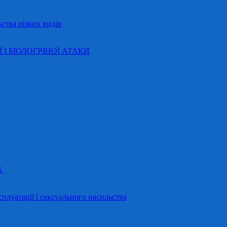
ства різних видів
Ї І БІОЛОГІЧНОЇ АТАКИ
.
сплуатації і сексуального насильства