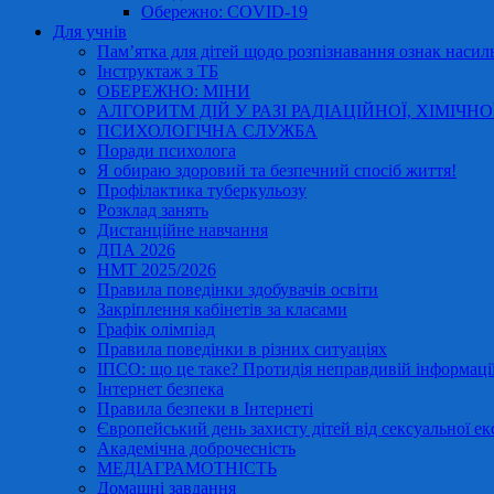
Обережно: COVID-19
Для учнів
Пам’ятка для дітей щодо розпізнавання ознак насиль
Інструктаж з ТБ
ОБЕРЕЖНО: МІНИ
АЛГОРИТМ ДІЙ У РАЗІ РАДІАЦІЙНОЇ, ХІМІЧНО
ПСИХОЛОГІЧНА СЛУЖБА
Поради психолога
Я обираю здоровий та безпечний спосіб життя!
Профілактика туберкульозу
Розклад занять
Дистанційне навчання
ДПА 2026
НМТ 2025/2026
Правила поведінки здобувачів освіти
Закріплення кабінетів за класами
Графік олімпіад
Правила поведінки в різних ситуаціях
ІПСО: що це таке? Протидія неправдивій інформації
Інтернет безпека
Правила безпеки в Інтернеті
Європейський день захисту дітей від сексуальної ек
Академічна доброчесність
МЕДІАГРАМОТНІСТЬ
Домашні завдання