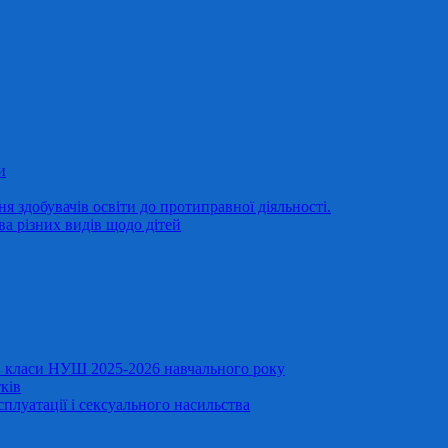
и
 здобувачів освіти до протиправної діяльності.
ва різних видів щодо дітей
11 класи НУШ 2025-2026 навчального року
ків
сплуатації і сексуального насильства