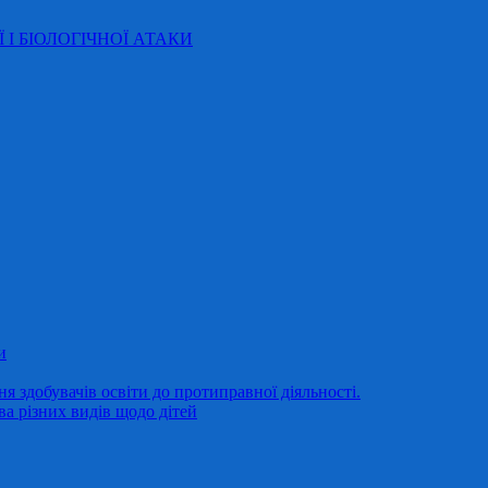
Ї І БІОЛОГІЧНОЇ АТАКИ
и
 здобувачів освіти до протиправної діяльності.
ва різних видів щодо дітей