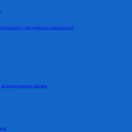
.
сплуатації і сексуального насильства
 індивідуальних занять
ків