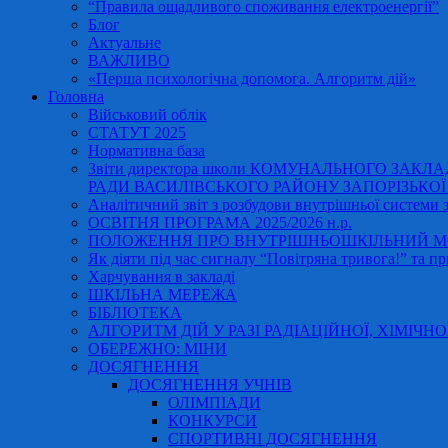
“Правила ощадливого споживання електроенергії”
Блог
Актуальне
ВАЖЛИВО
«Перша психологічна допомога. Алгоритм дій»
Головна
Військовий облік
СТАТУТ 2025
Нормативна база
Звіти директора школи КОМУНАЛЬНОГО ЗАКЛ
РАДИ ВАСИЛІВСЬКОГО РАЙОНУ ЗАПОРІЗЬКОЇ ОБ
Аналітичний звіт з розбудови внутрішньої системи за
ОСВІТНЯ ПРОГРАМА 2025/2026 н.р.
ПОЛОЖЕННЯ ПРО ВНУТРІШНЬОШКІЛЬНИЙ МО
Як діяти під час сигналу “Повітряна тривога!” та пр
Харчування в закладі
ШКІЛЬНА МЕРЕЖА
БІБЛІОТЕКА
АЛГОРИТМ ДІЙ У РАЗІ РАДІАЦІЙНОЇ, ХІМІЧНО
ОБЕРЕЖНО: МІНИ
ДОСЯГНЕННЯ
ДОСЯГНЕННЯ УЧНІВ
ОЛІМПІАДИ
КОНКУРСИ
СПОРТИВНІ ДОСЯГНЕННЯ