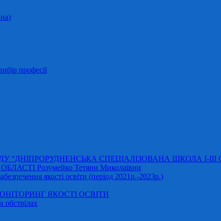
на)
ибір професії
АДУ “ДНІПРОРУДНЕНСЬКА СПЕЦІАЛІЗОВАНА ШКОЛА І-ІІІ
ЛАСТІ Розумейко Тетяни Миколаївни
безпечення якості освіти (період 2021р.-2023р.)
НІТОРИНГ ЯКОСТІ ОСВІТИ
и обстрілах