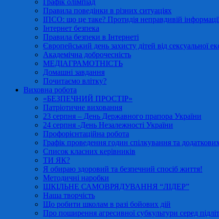
Графік олімпіад
Правила поведінки в різних ситуаціях
ІПСО: що це таке? Протидія неправдивій інформації
Інтернет безпека
Правила безпеки в Інтернеті
Європейський день захисту дітей від сексуальної ек
Академічна доброчесність
МЕДІАГРАМОТНІСТЬ
Домашні завдання
Почитаємо влітку?
Виховна робота
«БЕЗПЕЧНИЙ ПРОСТІР»
Патріотичне виховання
23 серпня – День Державного прапора України
24 серпня -День Незалежності України
Профорієнтаційна робота
Графік проведення годин спілкування та додаткових
Список класних керівників
ТИ ЯК?
Я обираю здоровий та безпечний спосіб життя!
Методичні наробки
ШКІЛЬНЕ САМОВРЯДУВАННЯ “ЛІДЕР”
Наша творчість
Що робити школам в разі бойових дій
Про поширення агресивної субкультури серед підліт