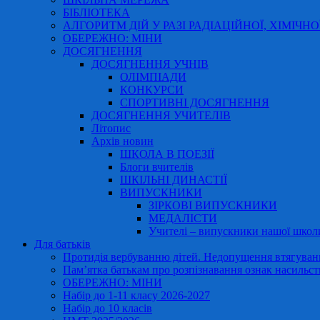
БІБЛІОТЕКА
АЛГОРИТМ ДІЙ У РАЗІ РАДІАЦІЙНОЇ, ХІМІЧНО
ОБЕРЕЖНО: МІНИ
ДОСЯГНЕННЯ
ДОСЯГНЕННЯ УЧНІВ
ОЛІМПІАДИ
КОНКУРСИ
СПОРТИВНІ ДОСЯГНЕННЯ
ДОСЯГНЕННЯ УЧИТЕЛІВ
Літопис
Архів новин
ШКОЛА В ПОЕЗІЇ
Блоги вчителів
ШКІЛЬНІ ДИНАСТІЇ
ВИПУСКНИКИ
ЗІРКОВІ ВИПУСКНИКИ
МЕДАЛІСТИ
Учителі – випускники нашої школ
Для батьків
Протидія вербуванню дітей. Недопущення втягування
Пам’ятка батькам про розпізнавання ознак насильст
ОБЕРЕЖНО: МІНИ
Набір до 1-11 класу 2026-2027
Набір до 10 класів