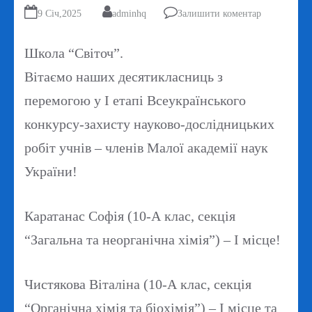
9 Січ,2025
adminhq
Залишити коментар
Школа “Світоч”.
Вітаємо наших десятикласниць з
перемогою у І етапі Всеукраїнського
конкурсу-захисту науково-дослідницьких
робіт учнів – членів Малої академії наук
України!
Каратанас Софія (10-А клас, секція
“Загальна та неорганічна хімія”) – І місце!
Чистякова Віталіна (10-А клас, секція
“Органічна хімія та біохімія”) – І місце та