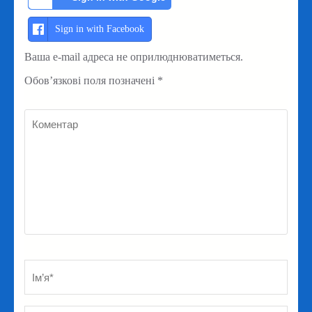
Sign in with Facebook
Ваша e-mail адреса не оприлюднюватиметься.
Обов’язкові поля позначені
*
Коментар
Ім’я
*
Em
Ве