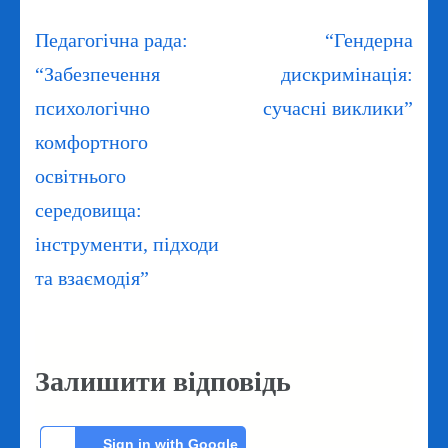
Навігація
Педагогічна рада:
“Гендерна
записів
“Забезпечення
дискримінація:
психологічно
сучасні виклики”
комфортного
освітнього
середовища:
інструменти, підходи
та взаємодія”
Залишити відповідь
Sign in with Google