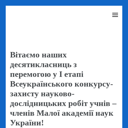
Перейти
до
вмісту
(натисніть
Enter)
Вітаємо наших
десятикласниць з
перемогою у І етапі
Всеукраїнського конкурсу-
захисту науково-
дослідницьких робіт учнів –
членів Малої академії наук
України!