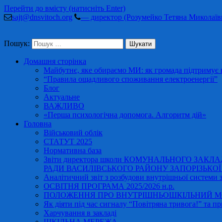
Перейти до вмісту (натисніть Enter)
sajt@dnsvitoch.org
— директор (Розумейко Тетяна Миколаїв
Пошук:
Домашня сторінка
Майбутнє, яке обираємо МИ: як громада підтримує в
“Правила ощадливого споживання електроенергії”
Блог
Актуальне
ВАЖЛИВО
«Перша психологічна допомога. Алгоритм дій»
Головна
Військовий облік
СТАТУТ 2025
Нормативна база
Звіти директора школи КОМУНАЛЬНОГО ЗАКЛ
РАДИ ВАСИЛІВСЬКОГО РАЙОНУ ЗАПОРІЗЬКОЇ ОБ
Аналітичний звіт з розбудови внутрішньої системи за
ОСВІТНЯ ПРОГРАМА 2025/2026 н.р.
ПОЛОЖЕННЯ ПРО ВНУТРІШНЬОШКІЛЬНИЙ МО
Як діяти під час сигналу “Повітряна тривога!” та пр
Харчування в закладі
ШКІЛЬНА МЕРЕЖА