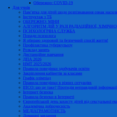
Обережно: COVID-19
Для учнів
Пам’ятка для дітей щодо розпізнавання ознак насиль
Інструктаж з ТБ
ОБЕРЕЖНО: МІНИ
АЛГОРИТМ ДІЙ У РАЗІ РАДІАЦІЙНОЇ, ХІМІЧНО
ПСИХОЛОГІЧНА СЛУЖБА
Поради психолога
Я обираю здоровий та безпечний спосіб життя!
Профілактика туберкульозу
Розклад занять
Дистанційне навчання
ДПА 2026
НМТ 2025/2026
Правила поведінки здобувачів освіти
Закріплення кабінетів за класами
Графік олімпіад
Правила поведінки в різних ситуаціях
ІПСО: що це таке? Протидія неправдивій інформації
Інтернет безпека
Правила безпеки в Інтернеті
Європейський день захисту дітей від сексуальної ек
Академічна доброчесність
МЕДІАГРАМОТНІСТЬ
Домашні завдання