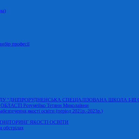
на)
ибір професії
АДУ “ДНІПРОРУДНЕНСЬКА СПЕЦІАЛІЗОВАНА ШКОЛА І-ІІІ
ЛАСТІ Розумейко Тетяни Миколаївни
безпечення якості освіти (період 2021р.-2023р.)
НІТОРИНГ ЯКОСТІ ОСВІТИ
и обстрілах