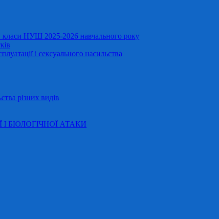
11 класи НУШ 2025-2026 навчального року
ків
сплуатації і сексуального насильства
ства різних видів
Ї І БІОЛОГІЧНОЇ АТАКИ