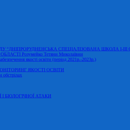
АДУ “ДНІПРОРУДНЕНСЬКА СПЕЦІАЛІЗОВАНА ШКОЛА І-ІІІ
ЛАСТІ Розумейко Тетяни Миколаївни
безпечення якості освіти (період 2021р.-2023р.)
НІТОРИНГ ЯКОСТІ ОСВІТИ
и обстрілах
Ї І БІОЛОГІЧНОЇ АТАКИ