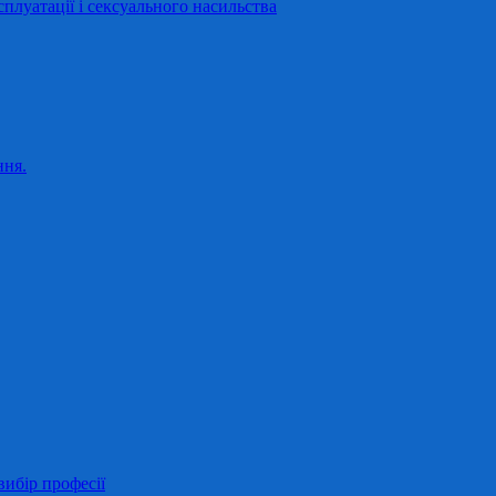
сплуатації і сексуального насильства
ння.
ибір професії