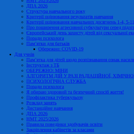
НМТ 2025/2026
ДПА 2026
Структура навчального року
Критерії оцінювання результатів навчання
Критерії оцінювання навчальних досягнень 1-4, 5-
Про поширення агресивної субкультури серед підліт
Європейський день захисту дітей від сексуальної ек
Поради психолога
Пам’ятки для батьків
Обережно: COVID-19
Для учнів
Пам’ятка для дітей щодо розпізнавання ознак насиль
Інструктаж з ТБ
ОБЕРЕЖНО: МІНИ
АЛГОРИТМ ДІЙ У РАЗІ РАДІАЦІЙНОЇ, ХІМІЧНО
ПСИХОЛОГІЧНА СЛУЖБА
Поради психолога
Я обираю здоровий та безпечний спосіб життя!
Профілактика туберкульозу
Розклад занять
Дистанційне навчання
ДПА 2026
НМТ 2025/2026
Правила поведінки здобувачів освіти
Закріплення кабінетів за класами