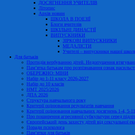
ДОСЯГНЕННЯ УЧИТЕЛІВ
Літопис
Архів новин
ШКОЛА В ПОЕЗІЇ
Блоги вчителів
ШКІЛЬНІ ДИНАСТІЇ
ВИПУСКНИКИ
ЗІРКОВІ ВИПУСКНИКИ
МЕДАЛІСТИ
Учителі – випускники нашої школ
Для батьків
Протидія вербуванню дітей. Недопущення втягування
Пам’ятка батькам про розпізнавання ознак насильст
ОБЕРЕЖНО: МІНИ
Набір до 1-11 класу 2026-2027
Набір до 10 класів
НМТ 2025/2026
ДПА 2026
Структура навчального року
Критерії оцінювання результатів навчання
Критерії оцінювання навчальних досягнень 1-4, 5-
Про поширення агресивної субкультури серед підліт
Європейський день захисту дітей від сексуальної ек
Поради психолога
Пам’ятки для батьків