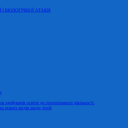
Ї І БІОЛОГІЧНОЇ АТАКИ
и
 здобувачів освіти до протиправної діяльності.
ва різних видів щодо дітей