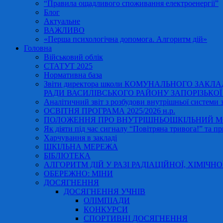
“Правила ощадливого споживання електроенергії”
Блог
Актуальне
ВАЖЛИВО
«Перша психологічна допомога. Алгоритм дій»
Головна
Військовий облік
СТАТУТ 2025
Нормативна база
Звіти директора школи КОМУНАЛЬНОГО ЗАКЛ
РАДИ ВАСИЛІВСЬКОГО РАЙОНУ ЗАПОРІЗЬКОЇ ОБ
Аналітичний звіт з розбудови внутрішньої системи за
ОСВІТНЯ ПРОГРАМА 2025/2026 н.р.
ПОЛОЖЕННЯ ПРО ВНУТРІШНЬОШКІЛЬНИЙ МО
Як діяти під час сигналу “Повітряна тривога!” та пр
Харчування в закладі
ШКІЛЬНА МЕРЕЖА
БІБЛІОТЕКА
АЛГОРИТМ ДІЙ У РАЗІ РАДІАЦІЙНОЇ, ХІМІЧНО
ОБЕРЕЖНО: МІНИ
ДОСЯГНЕННЯ
ДОСЯГНЕННЯ УЧНІВ
ОЛІМПІАДИ
КОНКУРСИ
СПОРТИВНІ ДОСЯГНЕННЯ