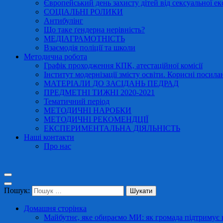
Європейський день захисту дітей від сексуальної ек
СОЦІАЛЬНІ РОЛИКИ
Антибулінг
Що таке ґендерна нерівність?
МЕДІАГРАМОТНІСТЬ
Взаємодія поліції та школи
Методична робота
Графік проходження КПК, атестаційної комісії
Інститут модернізації змісту освіти. Корисні посила
МАТЕРІАЛИ ДО ЗАСІДАНЬ ПЕДРАД
ПРЕДМЕТНІ ТИЖНІ 2020-2021
Тематичний період
МЕТОДИЧНІ НАРОБКИ
МЕТОДИЧНІ РЕКОМЕНДЦІЇ
ЕКСПЕРИМЕНТАЛЬНА ДІЯЛЬНІСТЬ
Наші контакти
Про нас
Пошук:
Домашня сторінка
Майбутнє, яке обираємо МИ: як громада підтримує в