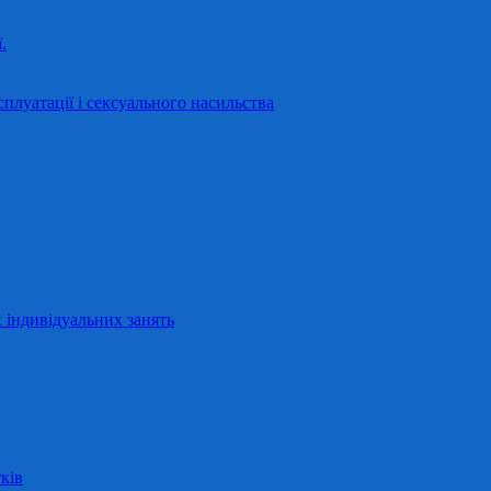
.
сплуатації і сексуального насильства
 індивідуальних занять
ків