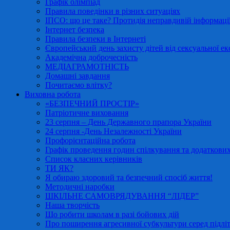
Графік олімпіад
Правила поведінки в різних ситуаціях
ІПСО: що це таке? Протидія неправдивій інформації
Інтернет безпека
Правила безпеки в Інтернеті
Європейський день захисту дітей від сексуальної ек
Академічна доброчесність
МЕДІАГРАМОТНІСТЬ
Домашні завдання
Почитаємо влітку?
Виховна робота
«БЕЗПЕЧНИЙ ПРОСТІР»
Патріотичне виховання
23 серпня – День Державного прапора України
24 серпня -День Незалежності України
Профорієнтаційна робота
Графік проведення годин спілкування та додаткових
Список класних керівників
ТИ ЯК?
Я обираю здоровий та безпечний спосіб життя!
Методичні наробки
ШКІЛЬНЕ САМОВРЯДУВАННЯ “ЛІДЕР”
Наша творчість
Що робити школам в разі бойових дій
Про поширення агресивної субкультури серед підліт