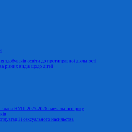
и
 здобувачів освіти до протиправної діяльності.
ва різних видів щодо дітей
11 класи НУШ 2025-2026 навчального року
ків
сплуатації і сексуального насильства