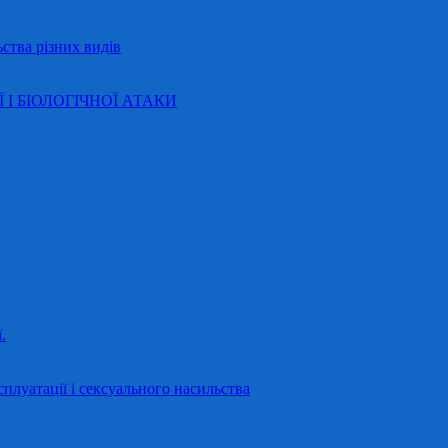
ства різних видів
Ї І БІОЛОГІЧНОЇ АТАКИ
.
сплуатації і сексуального насильства