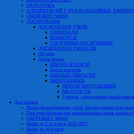
БІБЛІОТЕКА
АЛГОРИТМ ДІЙ У РАЗІ РАДІАЦІЙНОЇ, ХІМІЧНО
ОБЕРЕЖНО: МІНИ
ДОСЯГНЕННЯ
ДОСЯГНЕННЯ УЧНІВ
ОЛІМПІАДИ
КОНКУРСИ
СПОРТИВНІ ДОСЯГНЕННЯ
ДОСЯГНЕННЯ УЧИТЕЛІВ
Літопис
Архів новин
ШКОЛА В ПОЕЗІЇ
Блоги вчителів
ШКІЛЬНІ ДИНАСТІЇ
ВИПУСКНИКИ
ЗІРКОВІ ВИПУСКНИКИ
МЕДАЛІСТИ
Учителі – випускники нашої школ
Для батьків
Протидія вербуванню дітей. Недопущення втягування
Пам’ятка батькам про розпізнавання ознак насильст
ОБЕРЕЖНО: МІНИ
Набір до 1-11 класу 2026-2027
Набір до 10 класів