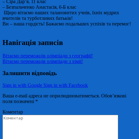
– Сіра Дар’я, 11 клас
– Безпальченко Анастасія, 6-Б клас
Щиро вітаємо наших талановитих учнів, їхніх мудрих
вчителів та турботливих батьків!
Ви – наша гордість! Бажаємо подальших успіхів та перемог!
Навігація записів
Вітаємо переможців олімпіади з географії!
Вітаємо переможців олімпіади з хімії!
Залишити відповідь
Sign in with Google
Sign in with Facebook
Ваша e-mail адреса не оприлюднюватиметься.
Обов’язкові
поля позначені
*
Коментар