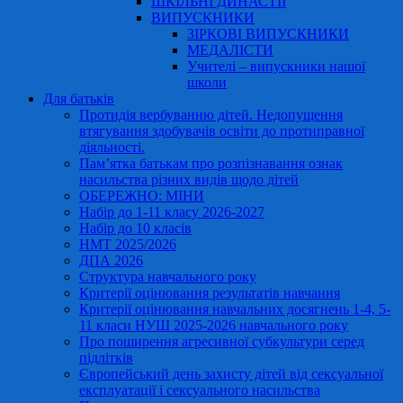
ШКІЛЬНІ ДИНАСТІЇ
ВИПУСКНИКИ
ЗІРКОВІ ВИПУСКНИКИ
МЕДАЛІСТИ
Учителі – випускники нашої
школи
Для батьків
Протидія вербуванню дітей. Недопущення
втягування здобувачів освіти до протиправної
діяльності.
Пам’ятка батькам про розпізнавання ознак
насильства різних видів щодо дітей
ОБЕРЕЖНО: МІНИ
Набір до 1-11 класу 2026-2027
Набір до 10 класів
НМТ 2025/2026
ДПА 2026
Структура навчального року
Критерії оцінювання результатів навчання
Критерії оцінювання навчальних досягнень 1-4, 5-
11 класи НУШ 2025-2026 навчального року
Про поширення агресивної субкультури серед
підлітків
Європейський день захисту дітей від сексуальної
експлуатації і сексуального насильства