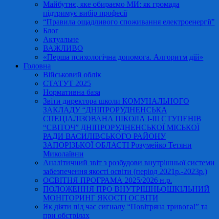
Майбутнє, яке обираємо МИ: як громада
підтримує вибір професії
“Правила ощадливого споживання електроенергії”
Блог
Актуальне
ВАЖЛИВО
«Перша психологічна допомога. Алгоритм дій»
Головна
Військовий облік
СТАТУТ 2025
Нормативна база
Звіти директора школи КОМУНАЛЬНОГО
ЗАКЛАДУ “ДНІПРОРУДНЕНСЬКА
СПЕЦІАЛІЗОВАНА ШКОЛА І-ІІІ СТУПЕНІВ
“СВІТОЧ” ДНІПРОРУДНЕНСЬКОЇ МІСЬКОЇ
РАДИ ВАСИЛІВСЬКОГО РАЙОНУ
ЗАПОРІЗЬКОЇ ОБЛАСТІ Розумейко Тетяни
Миколаївни
Аналітичний звіт з розбудови внутрішньої системи
забезпечення якості освіти (період 2021р.-2023р.)
ОСВІТНЯ ПРОГРАМА 2025/2026 н.р.
ПОЛОЖЕННЯ ПРО ВНУТРІШНЬОШКІЛЬНИЙ
МОНІТОРИНГ ЯКОСТІ ОСВІТИ
Як діяти під час сигналу “Повітряна тривога!” та
при обстрілах