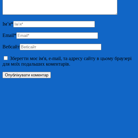
Ім’я
*
Email
*
Вебсайт
Зберегти моє ім'я, e-mail, та адресу сайту в цьому браузері
для моїх подальших коментарів.