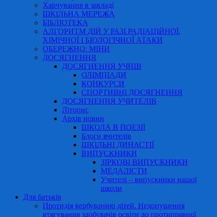
Харчування в закладі
ШКІЛЬНА МЕРЕЖА
БІБЛІОТЕКА
АЛГОРИТМ ДІЙ У РАЗІ РАДІАЦІЙНОЇ,
ХІМІЧНОЇ І БІОЛОГІЧНОЇ АТАКИ
ОБЕРЕЖНО: МІНИ
ДОСЯГНЕННЯ
ДОСЯГНЕННЯ УЧНІВ
ОЛІМПІАДИ
КОНКУРСИ
СПОРТИВНІ ДОСЯГНЕННЯ
ДОСЯГНЕННЯ УЧИТЕЛІВ
Літопис
Архів новин
ШКОЛА В ПОЕЗІЇ
Блоги вчителів
ШКІЛЬНІ ДИНАСТІЇ
ВИПУСКНИКИ
ЗІРКОВІ ВИПУСКНИКИ
МЕДАЛІСТИ
Учителі – випускники нашої
школи
Для батьків
Протидія вербуванню дітей. Недопущення
втягування здобувачів освіти до протиправної