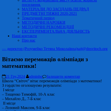
Інститут модернізації змісту освіти. Корисні
посилання.
МАТЕРІАЛИ ДО ЗАСІДАНЬ ПЕДРАД
ПРЕДМЕТНІ ТИЖНІ 2020-2021
Тематичний період
МЕТОДИЧНІ НАРОБКИ
МЕТОДИЧНІ РЕКОМЕНДЦІЇ
ЕКСПЕРИМЕНТАЛЬНА ДІЯЛЬНІСТЬ
Наші контакти
Про нас
— директор (Розумейко Тетяна Миколаївна)
sajt@dnsvitoch.org
Вітаємо переможців олімпіади з
математики!
21 Гру,2024
adminhq
Залишити коментар
Школа “Світоч” вітає переможців олімпіади з математики!
З гордістю оголошуємо результати:
І місце
– Тищенко Тимофій, 10-А клас
– Михайло Д., 7-Б клас
ІІ місце
– Лозовий Максим, 9-Б клас