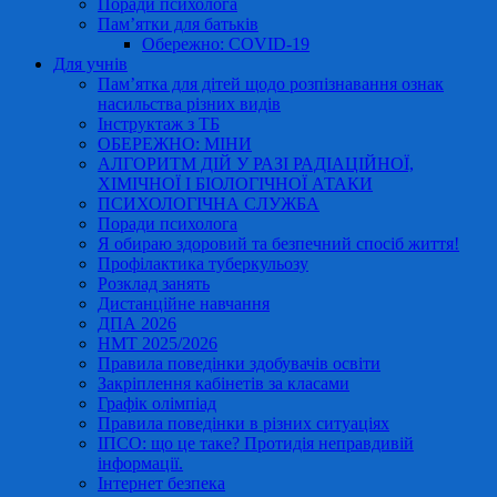
Поради психолога
Пам’ятки для батьків
Обережно: COVID-19
Для учнів
Пам’ятка для дітей щодо розпізнавання ознак
насильства різних видів
Інструктаж з ТБ
ОБЕРЕЖНО: МІНИ
АЛГОРИТМ ДІЙ У РАЗІ РАДІАЦІЙНОЇ,
ХІМІЧНОЇ І БІОЛОГІЧНОЇ АТАКИ
ПСИХОЛОГІЧНА СЛУЖБА
Поради психолога
Я обираю здоровий та безпечний спосіб життя!
Профілактика туберкульозу
Розклад занять
Дистанційне навчання
ДПА 2026
НМТ 2025/2026
Правила поведінки здобувачів освіти
Закріплення кабінетів за класами
Графік олімпіад
Правила поведінки в різних ситуаціях
ІПСО: що це таке? Протидія неправдивій
інформації.
Інтернет безпека