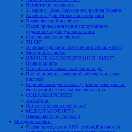
Патріотичне виховання
23 серпня – День Державного прапора України
24 серпня -День Незалежності України
Профорієнтаційна робота
Графік проведення годин спілкування та
додаткових індивідуальних занять
Список класних керівників
ТИ ЯК?
Я обираю здоровий та безпечний спосіб життя!
Методичні наробки
ШКІЛЬНЕ САМОВРЯДУВАННЯ “ЛІДЕР”
Наша творчість
Що робити школам в разі бойових дій
Про поширення агресивної субкультури серед
підлітків
Європейський день захисту дітей від сексуальної
експлуатації і сексуального насильства
СОЦІАЛЬНІ РОЛИКИ
Антибулінг
Що таке ґендерна нерівність?
МЕДІАГРАМОТНІСТЬ
Взаємодія поліції та школи
Методична робота
Графік проходження КПК, атестаційної комісії