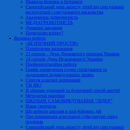
Правила безпеки в Інтернеті
Європейський день захисту дітей від сексуальної
експлуатації і сексуального насильства
Академічна доброчесність
МЕДІАГРАМОТНІСТЬ
Домашні завдання
Почитаємо влітку?
Виховна робота
«БЕЗПЕЧНИЙ ПРОСТІР»
Патріотичне виховання
23 серпня – День Державного прапора України
24 серпня -День Незалежності України
Профорієнтаційна робота
Графік проведення годин спілкування та
додаткових індивідуальних занять
Список класних керівників
ТИ ЯК?
Я обираю здоровий та безпечний спосіб життя!
Методичні наробки
ШКІЛЬНЕ САМОВРЯДУВАННЯ “ЛІДЕР”
Наша творчість
Що робити школам в разі бойових дій
Про поширення агресивної субкультури серед
підлітків
Європейський день захисту дітей від сексуальної