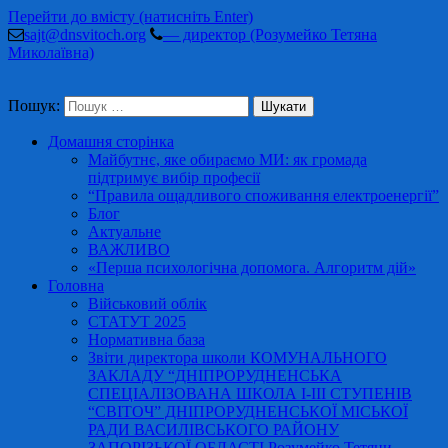
Перейти до вмісту (натисніть Enter)
sajt@dnsvitoch.org
— директор (Розумейко Тетяна
Миколаївна)
Пошук:
Домашня сторінка
Майбутнє, яке обираємо МИ: як громада
підтримує вибір професії
“Правила ощадливого споживання електроенергії”
Блог
Актуальне
ВАЖЛИВО
«Перша психологічна допомога. Алгоритм дій»
Головна
Військовий облік
СТАТУТ 2025
Нормативна база
Звіти директора школи КОМУНАЛЬНОГО
ЗАКЛАДУ “ДНІПРОРУДНЕНСЬКА
СПЕЦІАЛІЗОВАНА ШКОЛА І-ІІІ СТУПЕНІВ
“СВІТОЧ” ДНІПРОРУДНЕНСЬКОЇ МІСЬКОЇ
РАДИ ВАСИЛІВСЬКОГО РАЙОНУ
ЗАПОРІЗЬКОЇ ОБЛАСТІ Розумейко Тетяни