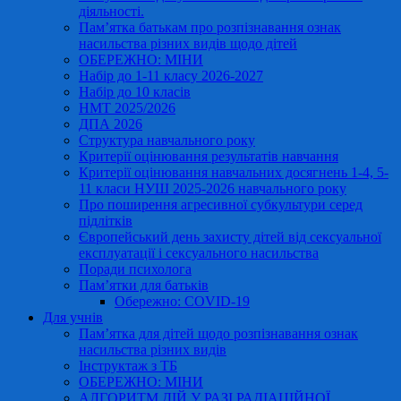
діяльності.
Пам’ятка батькам про розпізнавання ознак
насильства різних видів щодо дітей
ОБЕРЕЖНО: МІНИ
Набір до 1-11 класу 2026-2027
Набір до 10 класів
НМТ 2025/2026
ДПА 2026
Структура навчального року
Критерії оцінювання результатів навчання
Критерії оцінювання навчальних досягнень 1-4, 5-
11 класи НУШ 2025-2026 навчального року
Про поширення агресивної субкультури серед
підлітків
Європейський день захисту дітей від сексуальної
експлуатації і сексуального насильства
Поради психолога
Пам’ятки для батьків
Обережно: COVID-19
Для учнів
Пам’ятка для дітей щодо розпізнавання ознак
насильства різних видів
Інструктаж з ТБ
ОБЕРЕЖНО: МІНИ
АЛГОРИТМ ДІЙ У РАЗІ РАДІАЦІЙНОЇ,