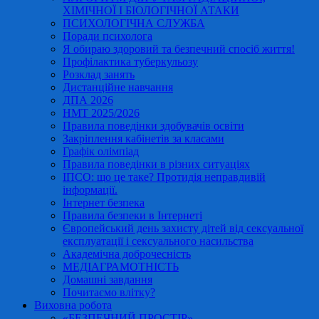
ХІМІЧНОЇ І БІОЛОГІЧНОЇ АТАКИ
ПСИХОЛОГІЧНА СЛУЖБА
Поради психолога
Я обираю здоровий та безпечний спосіб життя!
Профілактика туберкульозу
Розклад занять
Дистанційне навчання
ДПА 2026
НМТ 2025/2026
Правила поведінки здобувачів освіти
Закріплення кабінетів за класами
Графік олімпіад
Правила поведінки в різних ситуаціях
ІПСО: що це таке? Протидія неправдивій
інформації.
Інтернет безпека
Правила безпеки в Інтернеті
Європейський день захисту дітей від сексуальної
експлуатації і сексуального насильства
Академічна доброчесність
МЕДІАГРАМОТНІСТЬ
Домашні завдання
Почитаємо влітку?
Виховна робота
«БЕЗПЕЧНИЙ ПРОСТІР»