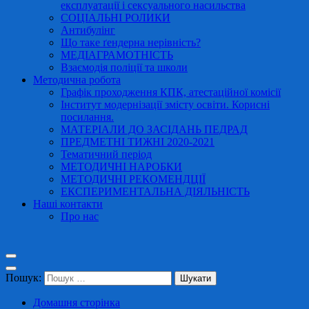
експлуатації і сексуального насильства
СОЦІАЛЬНІ РОЛИКИ
Антибулінг
Що таке ґендерна нерівність?
МЕДІАГРАМОТНІСТЬ
Взаємодія поліції та школи
Методична робота
Графік проходження КПК, атестаційної комісії
Інститут модернізації змісту освіти. Корисні
посилання.
МАТЕРІАЛИ ДО ЗАСІДАНЬ ПЕДРАД
ПРЕДМЕТНІ ТИЖНІ 2020-2021
Тематичний період
МЕТОДИЧНІ НАРОБКИ
МЕТОДИЧНІ РЕКОМЕНДЦІЇ
ЕКСПЕРИМЕНТАЛЬНА ДІЯЛЬНІСТЬ
Наші контакти
Про нас
Пошук:
Домашня сторінка