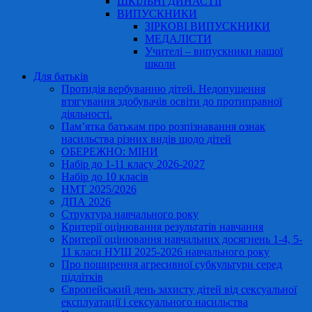
ШКІЛЬНІ ДИНАСТІЇ
ВИПУСКНИКИ
ЗІРКОВІ ВИПУСКНИКИ
МЕДАЛІСТИ
Учителі – випускники нашої
школи
Для батьків
Протидія вербуванню дітей. Недопущення
втягування здобувачів освіти до протиправної
діяльності.
Пам’ятка батькам про розпізнавання ознак
насильства різних видів щодо дітей
ОБЕРЕЖНО: МІНИ
Набір до 1-11 класу 2026-2027
Набір до 10 класів
НМТ 2025/2026
ДПА 2026
Структура навчального року
Критерії оцінювання результатів навчання
Критерії оцінювання навчальних досягнень 1-4, 5-
11 класи НУШ 2025-2026 навчального року
Про поширення агресивної субкультури серед
підлітків
Європейський день захисту дітей від сексуальної
експлуатації і сексуального насильства