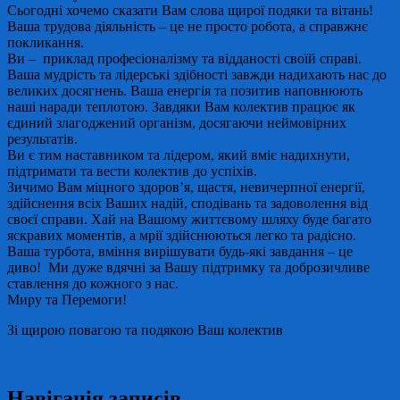
Сьогодні хочемо сказати Вам слова щирої подяки та вітань!
Ваша трудова діяльність – це не просто робота, а справжнє
покликання.
Ви – приклад професіоналізму та відданості своїй справі.
Ваша мудрість та лідерські здібності завжди надихають нас до
великих досягнень. Ваша енергія та позитив наповнюють
наші наради теплотою. Завдяки Вам колектив працює як
єдиний злагоджений організм, досягаючи неймовірних
результатів.
Ви є тим наставником та лідером, який вміє надихнути,
підтримати та вести колектив до успіхів.
Зичимо Вам міцного здоров’я, щастя, невичерпної енергії,
здійснення всіх Ваших надій, сподівань та задоволення від
своєї справи. Хай на Вашому життєвому шляху буде багато
яскравих моментів, а мрії здійснюються легко та радісно.
Ваша турбота, вміння вирішувати будь-які завдання – це
диво! Ми дуже вдячні за Вашу підтримку та доброзичливе
ставлення до кожного з нас.
Миру та Перемоги!
Зі щирою повагою та подякою Ваш колектив
Навігація записів