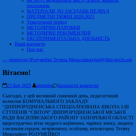
Інститут модернізації змісту освіти. Корисні
посилання.
МАТЕРІАЛИ ДО ЗАСІДАНЬ ПЕДРАД
ПРЕДМЕТНІ ТИЖНІ 2020-2021
Тематичний період
МЕТОДИЧНІ НАРОБКИ
МЕТОДИЧНІ РЕКОМЕНДЦІЇ
ЕКСПЕРИМЕНТАЛЬНА ДІЯЛЬНІСТЬ
Наші контакти
Про нас
— директор (Розумейко Тетяна Миколаївна)
sajt@dnsvitoch.org
Вітаємо!
25 Бер,2025
adminhq
Залишити коментар
Сьогодні, у цей весняний сонячний день, педагогічний
колектив КОМУНАЛЬНОГО ЗАКЛАДУ
“ДНІПРОРУДНЕНСЬКА СПЕЦІАЛІЗОВАНА ШКОЛА І-ІІІ
СТУПЕНІВ “СВІТОЧ” ДНІПРОРУДНЕНСЬКОЇ МІСЬКОЇ
РАДИ ВАСИЛІВСЬКОГО РАЙОНУ ЗАПОРІЗЬКОЇ ОБЛАСТІ
щиросердечно вітає мудрого керівника, чарівну жінку, людину
з великим серцем, незрівнянну, особливу, неповторну Тетяну
Миколаївну РОЗУМЕЙКО!