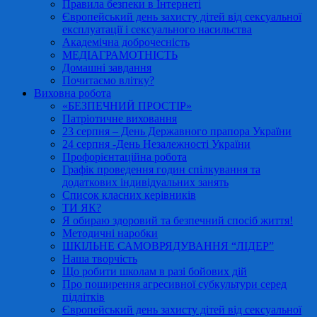
Правила безпеки в Інтернеті
Європейський день захисту дітей від сексуальної
експлуатації і сексуального насильства
Академічна доброчесність
МЕДІАГРАМОТНІСТЬ
Домашні завдання
Почитаємо влітку?
Виховна робота
«БЕЗПЕЧНИЙ ПРОСТІР»
Патріотичне виховання
23 серпня – День Державного прапора України
24 серпня -День Незалежності України
Профорієнтаційна робота
Графік проведення годин спілкування та
додаткових індивідуальних занять
Список класних керівників
ТИ ЯК?
Я обираю здоровий та безпечний спосіб життя!
Методичні наробки
ШКІЛЬНЕ САМОВРЯДУВАННЯ “ЛІДЕР”
Наша творчість
Що робити школам в разі бойових дій
Про поширення агресивної субкультури серед
підлітків
Європейський день захисту дітей від сексуальної