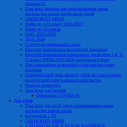
діяльності.
Пам’ятка батькам про розпізнавання ознак
насильства різних видів щодо дітей
ОБЕРЕЖНО: МІНИ
Набір до 1-11 класу 2026-2027
Набір до 10 класів
НМТ 2025/2026
ДПА 2026
Структура навчального року
Критерії оцінювання результатів навчання
Критерії оцінювання навчальних досягнень 1-4, 5-
11 класи НУШ 2025-2026 навчального року
Про поширення агресивної субкультури серед
підлітків
Європейський день захисту дітей від сексуальної
експлуатації і сексуального насильства
Поради психолога
Пам’ятки для батьків
Обережно: COVID-19
Для учнів
Пам’ятка для дітей щодо розпізнавання ознак
насильства різних видів
Інструктаж з ТБ
ОБЕРЕЖНО: МІНИ
АЛГОРИТМ ДІЙ У РАЗІ РАДІАЦІЙНОЇ,