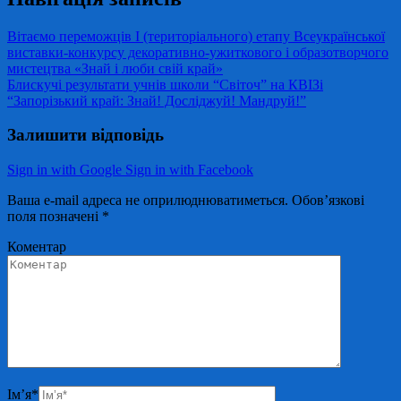
Вітаємо переможців І (територіального) етапу Всеукраїнської
виставки-конкурсу декоративно-ужиткового і образотворчого
мистецтва «Знай і люби свій край»
Блискучі результати учнів школи “Світоч” на КВІЗі
“Запорізький край: Знай! Досліджуй! Мандруй!”
Залишити відповідь
Sign in with Google
Sign in with Facebook
Ваша e-mail адреса не оприлюднюватиметься.
Обов’язкові
поля позначені
*
Коментар
Ім’я
*