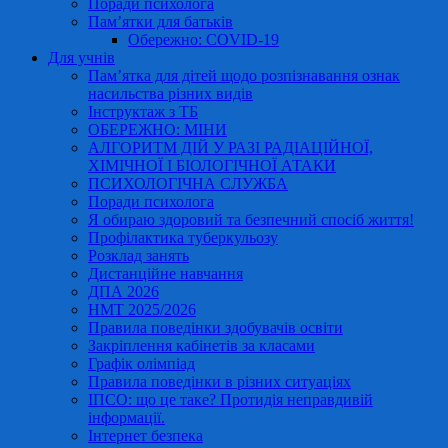
Поради психолога
Пам’ятки для батьків
Обережно: COVID-19
Для учнів
Пам’ятка для дітей щодо розпізнавання ознак
насильства різних видів
Інструктаж з ТБ
ОБЕРЕЖНО: МІНИ
АЛГОРИТМ ДІЙ У РАЗІ РАДІАЦІЙНОЇ,
ХІМІЧНОЇ І БІОЛОГІЧНОЇ АТАКИ
ПСИХОЛОГІЧНА СЛУЖБА
Поради психолога
Я обираю здоровий та безпечний спосіб життя!
Профілактика туберкульозу
Розклад занять
Дистанційне навчання
ДПА 2026
НМТ 2025/2026
Правила поведінки здобувачів освіти
Закріплення кабінетів за класами
Графік олімпіад
Правила поведінки в різних ситуаціях
ІПСО: що це таке? Протидія неправдивій
інформації.
Інтернет безпека