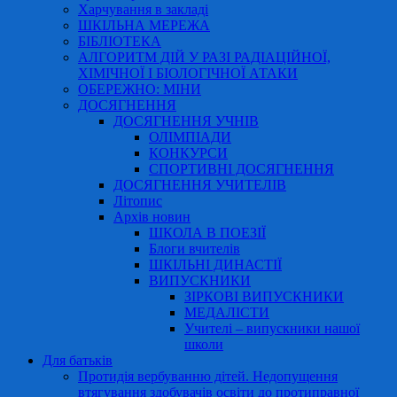
Харчування в закладі
ШКІЛЬНА МЕРЕЖА
БІБЛІОТЕКА
АЛГОРИТМ ДІЙ У РАЗІ РАДІАЦІЙНОЇ,
ХІМІЧНОЇ І БІОЛОГІЧНОЇ АТАКИ
ОБЕРЕЖНО: МІНИ
ДОСЯГНЕННЯ
ДОСЯГНЕННЯ УЧНІВ
ОЛІМПІАДИ
КОНКУРСИ
СПОРТИВНІ ДОСЯГНЕННЯ
ДОСЯГНЕННЯ УЧИТЕЛІВ
Літопис
Архів новин
ШКОЛА В ПОЕЗІЇ
Блоги вчителів
ШКІЛЬНІ ДИНАСТІЇ
ВИПУСКНИКИ
ЗІРКОВІ ВИПУСКНИКИ
МЕДАЛІСТИ
Учителі – випускники нашої
школи
Для батьків
Протидія вербуванню дітей. Недопущення
втягування здобувачів освіти до протиправної