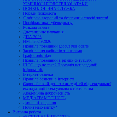
ХІМІЧНОЇ І БІОЛОГІЧНОЇ АТАКИ
ПСИХОЛОГІЧНА СЛУЖБА
Поради психолога
Я обираю здоровий та безпечний спосіб життя!
Профілактика туберкульозу
Розклад занять
Дистанційне навчання
ДПА 2026
НМТ 2025/2026
Правила поведінки здобувачів освіти
Закріплення кабінетів за класами
Графік олімпіад
Правила поведінки в різних ситуаціях
ІПСО: що це таке? Протидія неправдивій
інформації.
Інтернет безпека
Правила безпеки в Інтернеті
Європейський день захисту дітей від сексуальної
експлуатації і сексуального насильства
Академічна доброчесність
МЕДІАГРАМОТНІСТЬ
Домашні завдання
Почитаємо влітку?
Виховна робота
«БЕЗПЕЧНИЙ ПРОСТІР»