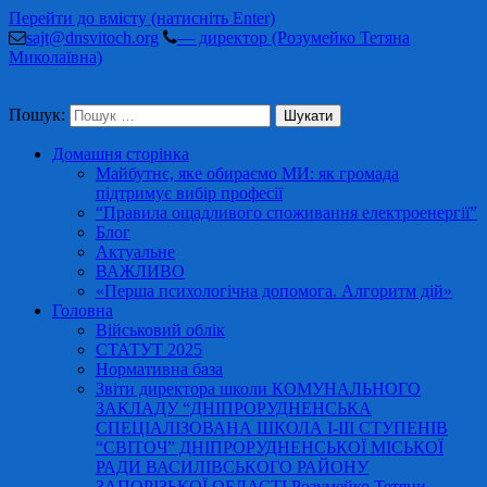
Перейти до вмісту (натисніть Enter)
sajt@dnsvitoch.org
— директор (Розумейко Тетяна
Миколаївна)
Пошук:
Домашня сторінка
Майбутнє, яке обираємо МИ: як громада
підтримує вибір професії
“Правила ощадливого споживання електроенергії”
Блог
Актуальне
ВАЖЛИВО
«Перша психологічна допомога. Алгоритм дій»
Головна
Військовий облік
СТАТУТ 2025
Нормативна база
Звіти директора школи КОМУНАЛЬНОГО
ЗАКЛАДУ “ДНІПРОРУДНЕНСЬКА
СПЕЦІАЛІЗОВАНА ШКОЛА І-ІІІ СТУПЕНІВ
“СВІТОЧ” ДНІПРОРУДНЕНСЬКОЇ МІСЬКОЇ
РАДИ ВАСИЛІВСЬКОГО РАЙОНУ
ЗАПОРІЗЬКОЇ ОБЛАСТІ Розумейко Тетяни