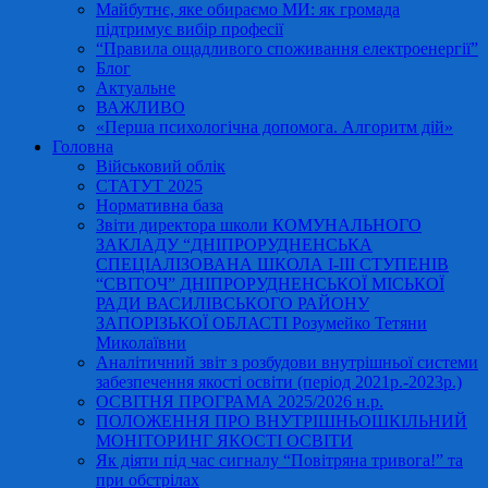
Майбутнє, яке обираємо МИ: як громада
підтримує вибір професії
“Правила ощадливого споживання електроенергії”
Блог
Актуальне
ВАЖЛИВО
«Перша психологічна допомога. Алгоритм дій»
Головна
Військовий облік
СТАТУТ 2025
Нормативна база
Звіти директора школи КОМУНАЛЬНОГО
ЗАКЛАДУ “ДНІПРОРУДНЕНСЬКА
СПЕЦІАЛІЗОВАНА ШКОЛА І-ІІІ СТУПЕНІВ
“СВІТОЧ” ДНІПРОРУДНЕНСЬКОЇ МІСЬКОЇ
РАДИ ВАСИЛІВСЬКОГО РАЙОНУ
ЗАПОРІЗЬКОЇ ОБЛАСТІ Розумейко Тетяни
Миколаївни
Аналітичний звіт з розбудови внутрішньої системи
забезпечення якості освіти (період 2021р.-2023р.)
ОСВІТНЯ ПРОГРАМА 2025/2026 н.р.
ПОЛОЖЕННЯ ПРО ВНУТРІШНЬОШКІЛЬНИЙ
МОНІТОРИНГ ЯКОСТІ ОСВІТИ
Як діяти під час сигналу “Повітряна тривога!” та
при обстрілах