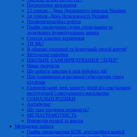
Патріотичне виховання
23 серпня – День Державного прапора України
24 серпня -День Незалежності України
Профорієнтаційна робота
Графік проведення годин спілкування та
додаткових індивідуальних занять
Список класних керівників
ТИ ЯК?
Я обираю здоровий та безпечний спосіб життя!
Методичні наробки
ШКІЛЬНЕ САМОВРЯДУВАННЯ “ЛІДЕР”
Наша творчість
Що робити школам в разі бойових дій
Про поширення агресивної субкультури серед
підлітків
Європейський день захисту дітей від сексуальної
експлуатації і сексуального насильства
СОЦІАЛЬНІ РОЛИКИ
Антибулінг
Що таке ґендерна нерівність?
МЕДІАГРАМОТНІСТЬ
Взаємодія поліції та школи
Методична робота
Графік проходження КПК, атестаційної комісії