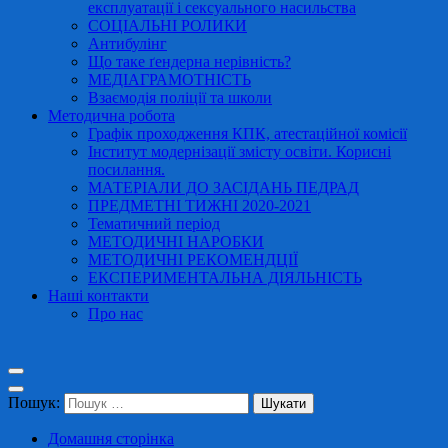
експлуатації і сексуального насильства
СОЦІАЛЬНІ РОЛИКИ
Антибулінг
Що таке ґендерна нерівність?
МЕДІАГРАМОТНІСТЬ
Взаємодія поліції та школи
Методична робота
Графік проходження КПК, атестаційної комісії
Інститут модернізації змісту освіти. Корисні
посилання.
МАТЕРІАЛИ ДО ЗАСІДАНЬ ПЕДРАД
ПРЕДМЕТНІ ТИЖНІ 2020-2021
Тематичний період
МЕТОДИЧНІ НАРОБКИ
МЕТОДИЧНІ РЕКОМЕНДЦІЇ
ЕКСПЕРИМЕНТАЛЬНА ДІЯЛЬНІСТЬ
Наші контакти
Про нас
Пошук:
Домашня сторінка