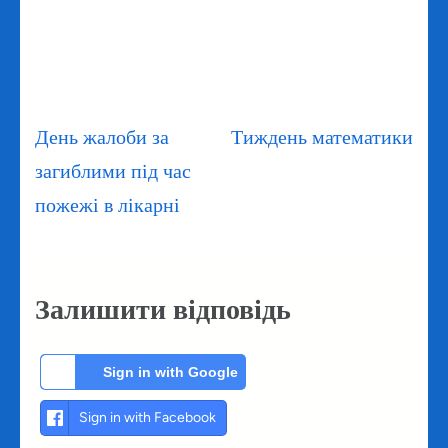
Навігація
День жалоби за
Тиждень математики
записів
загиблими під час
пожежі в лікарні
Залишити відповідь
Sign in with Google
Sign in with Facebook