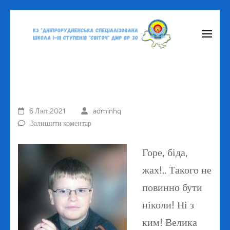
Перейти
до
вмісту
(натисніть
Enter)
6 Лют,2021
adminhq
Залишити коментар
Горе, біда,
жах!.. Такого не
повинно бути
ніколи! Ні з
ким! Велика