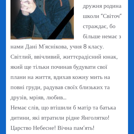
дружня родина
школи “Світоч”
страждає, бо
більше немає з
нами Дані М`яснікова, учня 8 класу.
Світлий, ввічливий, життєрадісний юнак,
який ще тільки починав будувати свої
плани на життя, вдихав кожну мить на
повні груди, радував своїх близьких та
друзів, мріяв, любив…
Немає слів, що втішили б матір та батька
дитини, які втратили рідне Янголятко!
Царство Небесне! Вічна пам’ять!