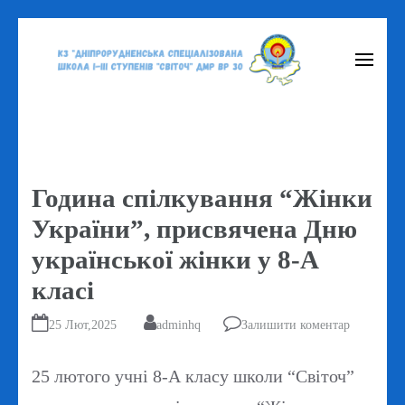
Перейти
до
вмісту
(натисніть
Enter)
Година спілкування “Жінки
України”, присвячена Дню
української жінки у 8-А
класі
25 Лют,2025
adminhq
Залишити коментар
25 лютого учні 8-А класу школи “Світоч”