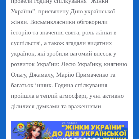
провели годину спілкування “Жінки
України”, присвячену Дню української
жінки. Восьмикласники обговорили
історію та значення свята, роль жінки в
суспільстві, а також згадали видатних
українок, які зробили вагомий внесок у
розвиток України: Лесю Українку, княгиню
Ольгу, Джамалу, Марію Примаченко та
багатьох інших. Година спілкування
пройшла в теплій атмосфері, учні активно
ділилися думками та враженнями.