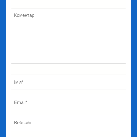
Коментар
Ім’я
*
Em
Ве