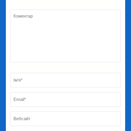
Коментар
Ім’я
*
Em
Ве