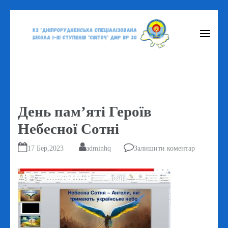
Перейти
до
вмісту
(натисніть
Enter)
День пам’яті Героїв
Небесної Сотні
17 Бер,2023
adminhq
Залишити коментар