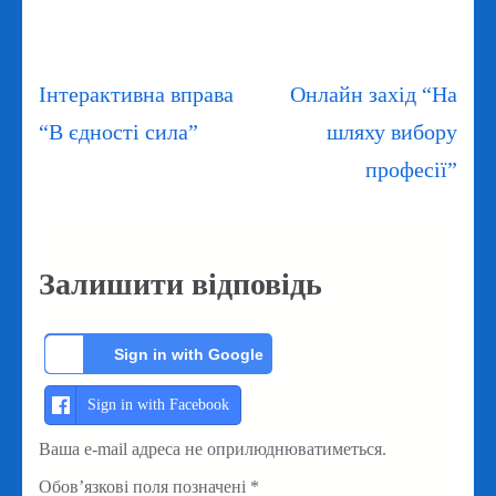
Навігація
Інтерактивна вправа
Онлайн захід “На
записів
“В єдності сила”
шляху вибору
професії”
Залишити відповідь
Sign in with Google
Sign in with Facebook
Ваша e-mail адреса не оприлюднюватиметься.
Обов’язкові поля позначені
*