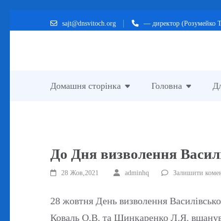
Перейти
sajt@dnsvitoch.org
— директор (Розумейко Т
до
вмісту
(натисніть
Enter)
Домашня сторінка
Головна
Дл
До Дня визволення Васил
28 Жов,2021
adminhq
Залишити коме
28 жовтня День визволення Василівськог
Коваль О.В. та Шинкаренко Л.Я. вшанув