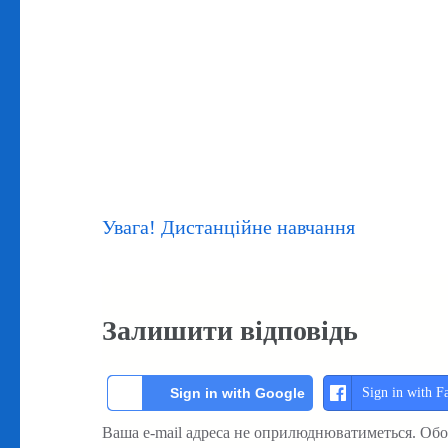
Навігація
Увага! Дистанційне навчання
записів
Залишити відповідь
Sign in with F
Sign in with Google
Ваша e-mail адреса не оприлюднюватиметься.
Обо