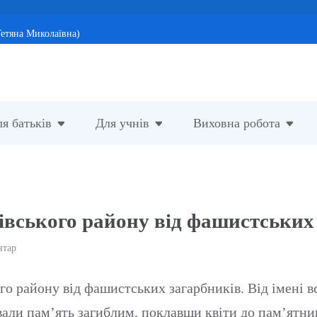
етяна Миколаївна)
я батьків
Для учнів
Виховна робота
івського району від фашистських
нтар
о району від фашистських загарбників. Від імені в
али пам’ять загиблим, поклавши квіти до пам’ятни