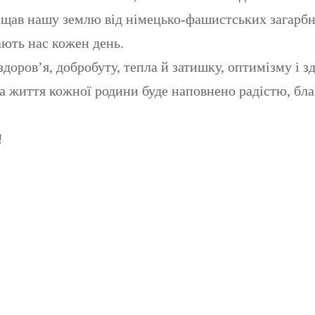
ищав нашу землю від німецько-фашистських загарбни
ють нас кожен день.
доров’я, добробуту, тепла й затишку, оптимізму і 
, а життя кожної родини буде наповнено радістю, бл
!