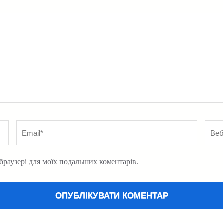
Email
*
Вебс
у браузері для моїх подальших коментарів.