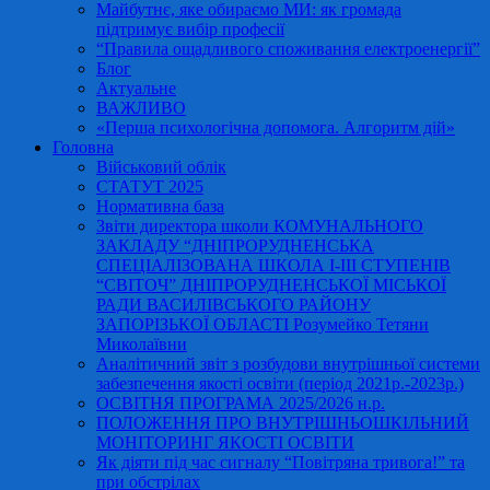
Майбутнє, яке обираємо МИ: як громада
підтримує вибір професії
“Правила ощадливого споживання електроенергії”
Блог
Актуальне
ВАЖЛИВО
«Перша психологічна допомога. Алгоритм дій»
Головна
Військовий облік
СТАТУТ 2025
Нормативна база
Звіти директора школи КОМУНАЛЬНОГО
ЗАКЛАДУ “ДНІПРОРУДНЕНСЬКА
СПЕЦІАЛІЗОВАНА ШКОЛА І-ІІІ СТУПЕНІВ
“СВІТОЧ” ДНІПРОРУДНЕНСЬКОЇ МІСЬКОЇ
РАДИ ВАСИЛІВСЬКОГО РАЙОНУ
ЗАПОРІЗЬКОЇ ОБЛАСТІ Розумейко Тетяни
Миколаївни
Аналітичний звіт з розбудови внутрішньої системи
забезпечення якості освіти (період 2021р.-2023р.)
ОСВІТНЯ ПРОГРАМА 2025/2026 н.р.
ПОЛОЖЕННЯ ПРО ВНУТРІШНЬОШКІЛЬНИЙ
МОНІТОРИНГ ЯКОСТІ ОСВІТИ
Як діяти під час сигналу “Повітряна тривога!” та
при обстрілах