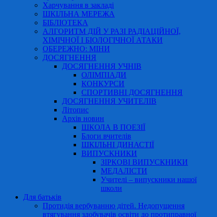
Харчування в закладі
ШКІЛЬНА МЕРЕЖА
БІБЛІОТЕКА
АЛГОРИТМ ДІЙ У РАЗІ РАДІАЦІЙНОЇ,
ХІМІЧНОЇ І БІОЛОГІЧНОЇ АТАКИ
ОБЕРЕЖНО: МІНИ
ДОСЯГНЕННЯ
ДОСЯГНЕННЯ УЧНІВ
ОЛІМПІАДИ
КОНКУРСИ
СПОРТИВНІ ДОСЯГНЕННЯ
ДОСЯГНЕННЯ УЧИТЕЛІВ
Літопис
Архів новин
ШКОЛА В ПОЕЗІЇ
Блоги вчителів
ШКІЛЬНІ ДИНАСТІЇ
ВИПУСКНИКИ
ЗІРКОВІ ВИПУСКНИКИ
МЕДАЛІСТИ
Учителі – випускники нашої
школи
Для батьків
Протидія вербуванню дітей. Недопущення
втягування здобувачів освіти до протиправної