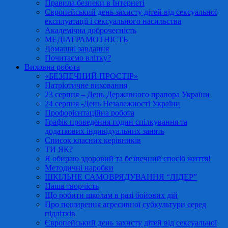
Правила безпеки в Інтернеті
Європейський день захисту дітей від сексуальної
експлуатації і сексуального насильства
Академічна доброчесність
МЕДІАГРАМОТНІСТЬ
Домашні завдання
Почитаємо влітку?
Виховна робота
«БЕЗПЕЧНИЙ ПРОСТІР»
Патріотичне виховання
23 серпня – День Державного прапора України
24 серпня -День Незалежності України
Профорієнтаційна робота
Графік проведення годин спілкування та
додаткових індивідуальних занять
Список класних керівників
ТИ ЯК?
Я обираю здоровий та безпечний спосіб життя!
Методичні наробки
ШКІЛЬНЕ САМОВРЯДУВАННЯ “ЛІДЕР”
Наша творчість
Що робити школам в разі бойових дій
Про поширення агресивної субкультури серед
підлітків
Європейський день захисту дітей від сексуальної