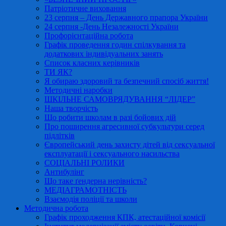
Патріотичне виховання
23 серпня – День Державного прапора України
24 серпня -День Незалежності України
Профорієнтаційна робота
Графік проведення годин спілкування та
додаткових індивідуальних занять
Список класних керівників
ТИ ЯК?
Я обираю здоровий та безпечний спосіб життя!
Методичні наробки
ШКІЛЬНЕ САМОВРЯДУВАННЯ “ЛІДЕР”
Наша творчість
Що робити школам в разі бойових дій
Про поширення агресивної субкультури серед
підлітків
Європейський день захисту дітей від сексуальної
експлуатації і сексуального насильства
СОЦІАЛЬНІ РОЛИКИ
Антибулінг
Що таке ґендерна нерівність?
МЕДІАГРАМОТНІСТЬ
Взаємодія поліції та школи
Методична робота
Графік проходження КПК, атестаційної комісії