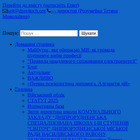
Перейти до вмісту (натисніть Enter)
sajt@dnsvitoch.org
— директор (Розумейко Тетяна
Миколаївна)
Пошук:
Домашня сторінка
Майбутнє, яке обираємо МИ: як громада
підтримує вибір професії
“Правила ощадливого споживання електроенергії”
Блог
Актуальне
ВАЖЛИВО
«Перша психологічна допомога. Алгоритм дій»
Головна
Військовий облік
СТАТУТ 2025
Нормативна база
Звіти директора школи КОМУНАЛЬНОГО
ЗАКЛАДУ “ДНІПРОРУДНЕНСЬКА
СПЕЦІАЛІЗОВАНА ШКОЛА І-ІІІ СТУПЕНІВ
“СВІТОЧ” ДНІПРОРУДНЕНСЬКОЇ МІСЬКОЇ
РАДИ ВАСИЛІВСЬКОГО РАЙОНУ
ЗАПОРІЗЬКОЇ ОБЛАСТІ Розумейко Тетяни