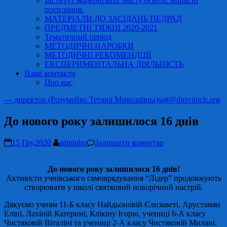
Інститут модернізації змісту освіти. Корисні
посилання.
МАТЕРІАЛИ ДО ЗАСІДАНЬ ПЕДРАД
ПРЕДМЕТНІ ТИЖНІ 2020-2021
Тематичний період
МЕТОДИЧНІ НАРОБКИ
МЕТОДИЧНІ РЕКОМЕНДЦІЇ
ЕКСПЕРИМЕНТАЛЬНА ДІЯЛЬНІСТЬ
Наші контакти
Про нас
— директор (Розумейко Тетяна Миколаївна)
sajt@dnsvitoch.org
До нового року залишилося 16 днів
15 Гру,2020
adminhq
Залишити коментар
До нового року залишилося 16 днів!
Активісти учнівського самоврядування “Лідер” продовжують
створювати у школі святковий новорічний настрій.
Дякуємо учням 11-Б класу Найдьоновій Єлизаветі, Арустамян
Еліні, Лахіній Катерині, Клікіну Ігорю, учениці 6-А класу
Чистяковій Віталіні та учениці 2-А класу Чистяковій Милані.