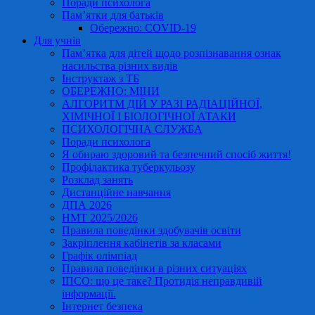
Поради психолога
Пам’ятки для батьків
Обережно: COVID-19
Для учнів
Пам’ятка для дітей щодо розпізнавання ознак
насильства різних видів
Інструктаж з ТБ
ОБЕРЕЖНО: МІНИ
АЛГОРИТМ ДІЙ У РАЗІ РАДІАЦІЙНОЇ,
ХІМІЧНОЇ І БІОЛОГІЧНОЇ АТАКИ
ПСИХОЛОГІЧНА СЛУЖБА
Поради психолога
Я обираю здоровий та безпечний спосіб життя!
Профілактика туберкульозу
Розклад занять
Дистанційне навчання
ДПА 2026
НМТ 2025/2026
Правила поведінки здобувачів освіти
Закріплення кабінетів за класами
Графік олімпіад
Правила поведінки в різних ситуаціях
ІПСО: що це таке? Протидія неправдивій
інформації.
Інтернет безпека