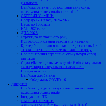
діяльності.
Пам’ятка батькам про розпізнавання ознак
насильства різних видів щодо дітей
ОБЕРЕЖНО: МІНИ
Набір до 1-11 класу 2026-2027
Набір до 10 класів
НМТ 2025/2026
ДПА 2026
Структура навчального року
Критерії оцінювання результатів навчання
Критерії оцінювання навчальних досягнень 1-4, 5-
11 класи НУШ 2025-2026 навчального року
Про поширення агресивної субкультури серед
підлітків
Європейський день захисту дітей від сексуальної
експлуатації і сексуального насильства
Поради психолога
Пам’ятки для батьків
Обережно: COVID-19
Для учнів
Пам’ятка для дітей щодо розпізнавання ознак
насильства різних видів
Інструктаж з ТБ
ОБЕРЕЖНО: МІНИ
АЛГОРИТМ ДІЙ У РАЗІ РАДІАЦІЙНОЇ,