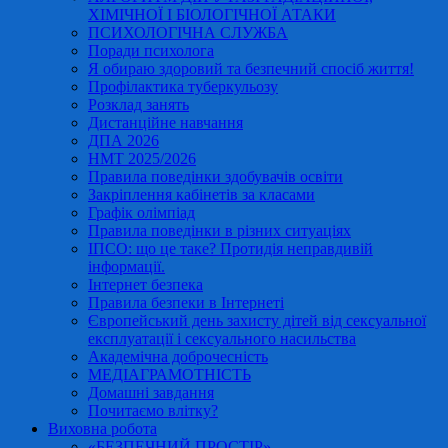
ХІМІЧНОЇ І БІОЛОГІЧНОЇ АТАКИ
ПСИХОЛОГІЧНА СЛУЖБА
Поради психолога
Я обираю здоровий та безпечний спосіб життя!
Профілактика туберкульозу
Розклад занять
Дистанційне навчання
ДПА 2026
НМТ 2025/2026
Правила поведінки здобувачів освіти
Закріплення кабінетів за класами
Графік олімпіад
Правила поведінки в різних ситуаціях
ІПСО: що це таке? Протидія неправдивій
інформації.
Інтернет безпека
Правила безпеки в Інтернеті
Європейський день захисту дітей від сексуальної
експлуатації і сексуального насильства
Академічна доброчесність
МЕДІАГРАМОТНІСТЬ
Домашні завдання
Почитаємо влітку?
Виховна робота
«БЕЗПЕЧНИЙ ПРОСТІР»