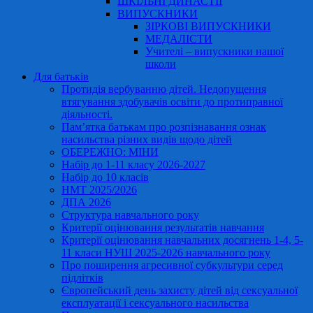
ШКІЛЬНІ ДИНАСТІЇ
ВИПУСКНИКИ
ЗІРКОВІ ВИПУСКНИКИ
МЕДАЛІСТИ
Учителі – випускники нашої
школи
Для батьків
Протидія вербуванню дітей. Недопущення
втягування здобувачів освіти до протиправної
діяльності.
Пам’ятка батькам про розпізнавання ознак
насильства різних видів щодо дітей
ОБЕРЕЖНО: МІНИ
Набір до 1-11 класу 2026-2027
Набір до 10 класів
НМТ 2025/2026
ДПА 2026
Структура навчального року
Критерії оцінювання результатів навчання
Критерії оцінювання навчальних досягнень 1-4, 5-
11 класи НУШ 2025-2026 навчального року
Про поширення агресивної субкультури серед
підлітків
Європейський день захисту дітей від сексуальної
експлуатації і сексуального насильства