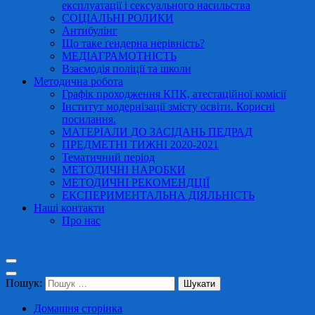
експлуатації і сексуального насильства
СОЦІАЛЬНІ РОЛИКИ
Антибулінг
Що таке ґендерна нерівність?
МЕДІАГРАМОТНІСТЬ
Взаємодія поліції та школи
Методична робота
Графік проходження КПК, атестаційної комісії
Інститут модернізації змісту освіти. Корисні
посилання.
МАТЕРІАЛИ ДО ЗАСІДАНЬ ПЕДРАД
ПРЕДМЕТНІ ТИЖНІ 2020-2021
Тематичний період
МЕТОДИЧНІ НАРОБКИ
МЕТОДИЧНІ РЕКОМЕНДЦІЇ
ЕКСПЕРИМЕНТАЛЬНА ДІЯЛЬНІСТЬ
Наші контакти
Про нас
Пошук:
Домашня сторінка