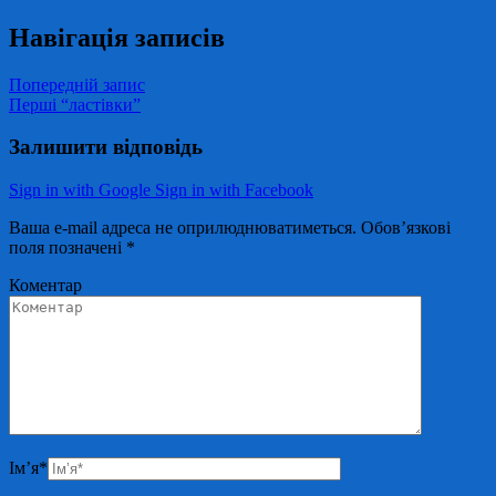
Навігація записів
Попередній запис
Перші “ластівки”
Залишити відповідь
Sign in with Google
Sign in with Facebook
Ваша e-mail адреса не оприлюднюватиметься.
Обов’язкові
поля позначені
*
Коментар
Ім’я
*