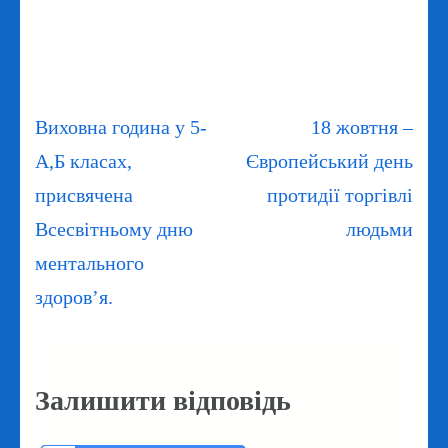
Навігація
Виховна година у 5-
18 жовтня –
записів
А,Б класах,
Європейський день
присвячена
протидії торгівлі
Всесвітньому дню
людьми
ментального
здоров’я.
Залишити відповідь