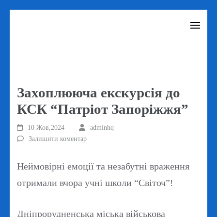
Перейти
до
вмісту
(натисніть
Enter)
Захоплююча екскурсія до
КСК “Патріот Запоріжжя”
10 Жов,2024
adminhq
Залишити коментар
Неймовірні емоції та незабутні враження
отримали вчора учні школи “Світоч”!
Дніпрорудненська міська військова