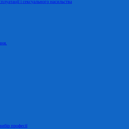
сплуатації і сексуального насильства
ння.
ибір професії