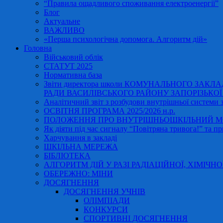
“Правила ощадливого споживання електроенергії”
Блог
Актуальне
ВАЖЛИВО
«Перша психологічна допомога. Алгоритм дій»
Головна
Військовий облік
СТАТУТ 2025
Нормативна база
Звіти директора школи КОМУНАЛЬНОГО ЗАКЛ
РАДИ ВАСИЛІВСЬКОГО РАЙОНУ ЗАПОРІЗЬКОЇ ОБ
Аналітичний звіт з розбудови внутрішньої системи за
ОСВІТНЯ ПРОГРАМА 2025/2026 н.р.
ПОЛОЖЕННЯ ПРО ВНУТРІШНЬОШКІЛЬНИЙ МО
Як діяти під час сигналу “Повітряна тривога!” та пр
Харчування в закладі
ШКІЛЬНА МЕРЕЖА
БІБЛІОТЕКА
АЛГОРИТМ ДІЙ У РАЗІ РАДІАЦІЙНОЇ, ХІМІЧНО
ОБЕРЕЖНО: МІНИ
ДОСЯГНЕННЯ
ДОСЯГНЕННЯ УЧНІВ
ОЛІМПІАДИ
КОНКУРСИ
СПОРТИВНІ ДОСЯГНЕННЯ