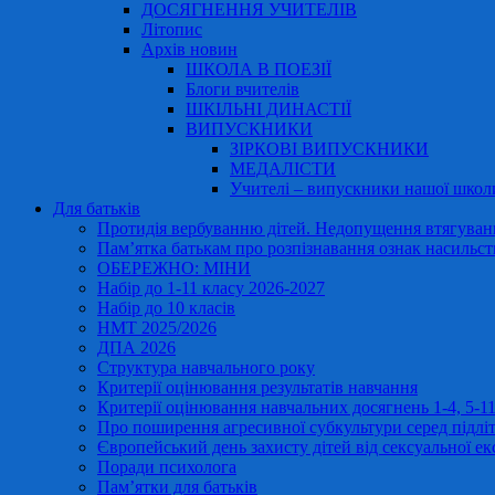
ДОСЯГНЕННЯ УЧИТЕЛІВ
Літопис
Архів новин
ШКОЛА В ПОЕЗІЇ
Блоги вчителів
ШКІЛЬНІ ДИНАСТІЇ
ВИПУСКНИКИ
ЗІРКОВІ ВИПУСКНИКИ
МЕДАЛІСТИ
Учителі – випускники нашої школ
Для батьків
Протидія вербуванню дітей. Недопущення втягування
Пам’ятка батькам про розпізнавання ознак насильст
ОБЕРЕЖНО: МІНИ
Набір до 1-11 класу 2026-2027
Набір до 10 класів
НМТ 2025/2026
ДПА 2026
Структура навчального року
Критерії оцінювання результатів навчання
Критерії оцінювання навчальних досягнень 1-4, 5-
Про поширення агресивної субкультури серед підліт
Європейський день захисту дітей від сексуальної ек
Поради психолога
Пам’ятки для батьків