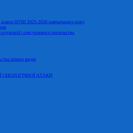
11 класи НУШ 2025-2026 навчального року
ків
сплуатації і сексуального насильства
ства різних видів
Ї І БІОЛОГІЧНОЇ АТАКИ