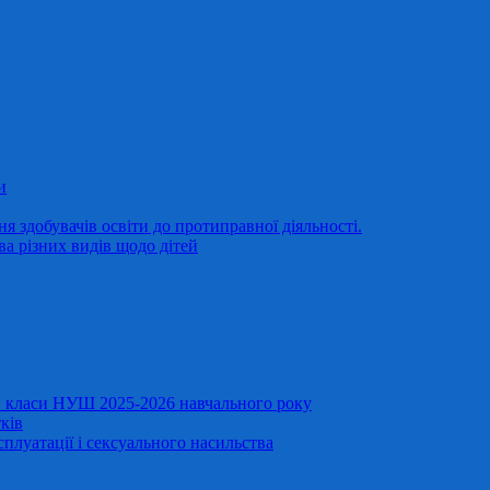
и
 здобувачів освіти до протиправної діяльності.
ва різних видів щодо дітей
11 класи НУШ 2025-2026 навчального року
ків
сплуатації і сексуального насильства