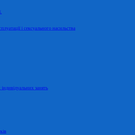
.
сплуатації і сексуального насильства
 індивідуальних занять
ків