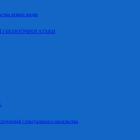
ства різних видів
Ї І БІОЛОГІЧНОЇ АТАКИ
.
сплуатації і сексуального насильства