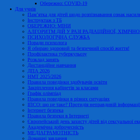
Обережно: COVID-19
Для учнів
Пам’ятка для дітей щодо розпізнавання ознак насиль
Інструктаж з ТБ
ОБЕРЕЖНО: МІНИ
АЛГОРИТМ ДІЙ У РАЗІ РАДІАЦІЙНОЇ, ХІМІЧНО
ПСИХОЛОГІЧНА СЛУЖБА
Поради психолога
Я обираю здоровий та безпечний спосіб життя!
Профілактика туберкульозу
Розклад занять
Дистанційне навчання
ДПА 2026
НМТ 2025/2026
Правила поведінки здобувачів освіти
Закріплення кабінетів за класами
Графік олімпіад
Правила поведінки в різних ситуаціях
ІПСО: що це таке? Протидія неправдивій інформації
Інтернет безпека
Правила безпеки в Інтернеті
Європейський день захисту дітей від сексуальної ек
Академічна доброчесність
МЕДІАГРАМОТНІСТЬ
Домашні завдання