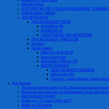
БІБЛІОТЕКА
АЛГОРИТМ ДІЙ У РАЗІ РАДІАЦІЙНОЇ, ХІМІЧНО
ОБЕРЕЖНО: МІНИ
ДОСЯГНЕННЯ
ДОСЯГНЕННЯ УЧНІВ
ОЛІМПІАДИ
КОНКУРСИ
СПОРТИВНІ ДОСЯГНЕННЯ
ДОСЯГНЕННЯ УЧИТЕЛІВ
Літопис
Архів новин
ШКОЛА В ПОЕЗІЇ
Блоги вчителів
ШКІЛЬНІ ДИНАСТІЇ
ВИПУСКНИКИ
ЗІРКОВІ ВИПУСКНИКИ
МЕДАЛІСТИ
Учителі – випускники нашої школ
Для батьків
Протидія вербуванню дітей. Недопущення втягування
Пам’ятка батькам про розпізнавання ознак насильст
ОБЕРЕЖНО: МІНИ
Набір до 1-11 класу 2026-2027
Набір до 10 класів