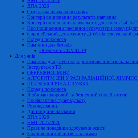
НМТ 2025/2026
ДПА 2026
Структура навчального року
Критерії оцінювання результатів навчання
Критерії оцінювання навчальних досягнень 1-4, 5-
Про поширення агресивної субкультури серед підліт
Європейський день захисту дітей від сексуальної ек
Поради психолога
Пам’ятки для батьків
Обережно: COVID-19
Для учнів
Пам’ятка для дітей щодо розпізнавання ознак насиль
Інструктаж з ТБ
ОБЕРЕЖНО: МІНИ
АЛГОРИТМ ДІЙ У РАЗІ РАДІАЦІЙНОЇ, ХІМІЧНО
ПСИХОЛОГІЧНА СЛУЖБА
Поради психолога
Я обираю здоровий та безпечний спосіб життя!
Профілактика туберкульозу
Розклад занять
Дистанційне навчання
ДПА 2026
НМТ 2025/2026
Правила поведінки здобувачів освіти
Закріплення кабінетів за класами