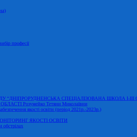
на)
ибір професії
АДУ “ДНІПРОРУДНЕНСЬКА СПЕЦІАЛІЗОВАНА ШКОЛА І-ІІІ
ЛАСТІ Розумейко Тетяни Миколаївни
безпечення якості освіти (період 2021р.-2023р.)
НІТОРИНГ ЯКОСТІ ОСВІТИ
и обстрілах