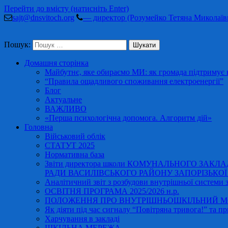
Перейти до вмісту (натисніть Enter)
sajt@dnsvitoch.org
— директор (Розумейко Тетяна Миколаїв
Пошук:
Домашня сторінка
Майбутнє, яке обираємо МИ: як громада підтримує в
“Правила ощадливого споживання електроенергії”
Блог
Актуальне
ВАЖЛИВО
«Перша психологічна допомога. Алгоритм дій»
Головна
Військовий облік
СТАТУТ 2025
Нормативна база
Звіти директора школи КОМУНАЛЬНОГО ЗАКЛ
РАДИ ВАСИЛІВСЬКОГО РАЙОНУ ЗАПОРІЗЬКОЇ ОБ
Аналітичний звіт з розбудови внутрішньої системи за
ОСВІТНЯ ПРОГРАМА 2025/2026 н.р.
ПОЛОЖЕННЯ ПРО ВНУТРІШНЬОШКІЛЬНИЙ МО
Як діяти під час сигналу “Повітряна тривога!” та пр
Харчування в закладі
ШКІЛЬНА МЕРЕЖА