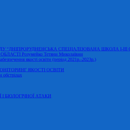
АДУ “ДНІПРОРУДНЕНСЬКА СПЕЦІАЛІЗОВАНА ШКОЛА І-ІІІ
ЛАСТІ Розумейко Тетяни Миколаївни
безпечення якості освіти (період 2021р.-2023р.)
НІТОРИНГ ЯКОСТІ ОСВІТИ
и обстрілах
Ї І БІОЛОГІЧНОЇ АТАКИ