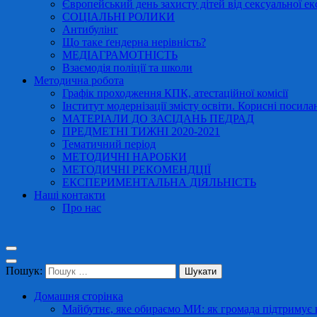
Європейський день захисту дітей від сексуальної ек
СОЦІАЛЬНІ РОЛИКИ
Антибулінг
Що таке ґендерна нерівність?
МЕДІАГРАМОТНІСТЬ
Взаємодія поліції та школи
Методична робота
Графік проходження КПК, атестаційної комісії
Інститут модернізації змісту освіти. Корисні посила
МАТЕРІАЛИ ДО ЗАСІДАНЬ ПЕДРАД
ПРЕДМЕТНІ ТИЖНІ 2020-2021
Тематичний період
МЕТОДИЧНІ НАРОБКИ
МЕТОДИЧНІ РЕКОМЕНДЦІЇ
ЕКСПЕРИМЕНТАЛЬНА ДІЯЛЬНІСТЬ
Наші контакти
Про нас
Пошук:
Домашня сторінка
Майбутнє, яке обираємо МИ: як громада підтримує в