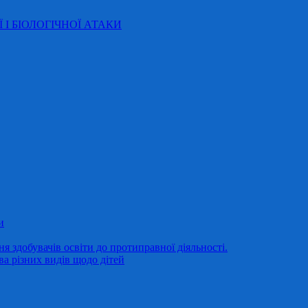
Ї І БІОЛОГІЧНОЇ АТАКИ
и
 здобувачів освіти до протиправної діяльності.
ва різних видів щодо дітей