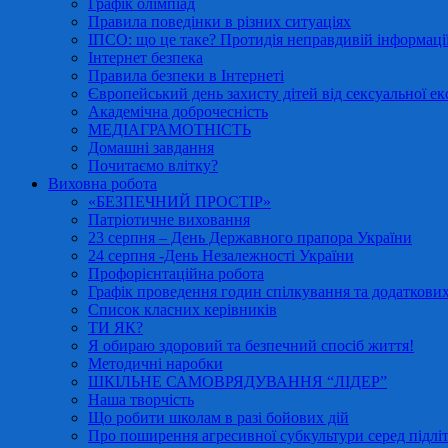
Графік олімпіад
Правила поведінки в різних ситуаціях
ІПСО: що це таке? Протидія неправдивій інформації
Інтернет безпека
Правила безпеки в Інтернеті
Європейський день захисту дітей від сексуальної ек
Академічна доброчесність
МЕДІАГРАМОТНІСТЬ
Домашні завдання
Почитаємо влітку?
Виховна робота
«БЕЗПЕЧНИЙ ПРОСТІР»
Патріотичне виховання
23 серпня – День Державного прапора України
24 серпня -День Незалежності України
Профорієнтаційна робота
Графік проведення годин спілкування та додаткових
Список класних керівників
ТИ ЯК?
Я обираю здоровий та безпечний спосіб життя!
Методичні наробки
ШКІЛЬНЕ САМОВРЯДУВАННЯ “ЛІДЕР”
Наша творчість
Що робити школам в разі бойових дій
Про поширення агресивної субкультури серед підліт