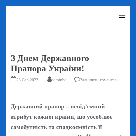
Перейти
до
вмісту
(натисніть
Enter)
З Днем Державного
Прапора України!
23 Сер,2023
adminhq
Залишити коментар
Державний прапор – невід’ємний
атрибут кожної країни, що уособлює
самобутність та спадкоємність її