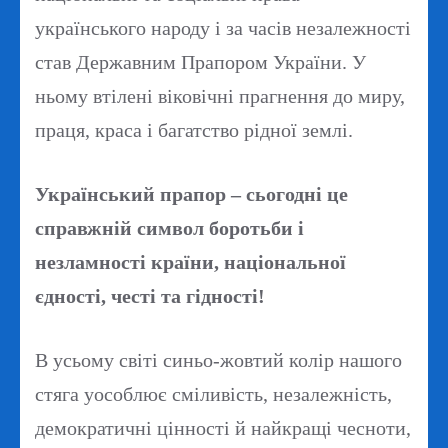
українського народу і за часів незалежності
став Державним Прапором України. У
ньому втілені віковічні прагнення до миру,
праця, краса і багатство рідної землі.
Український прапор – сьогодні це
справжній символ боротьби і
незламності країни, національної
єдності, честі та гідності!
В усьому світі синьо-жовтий колір нашого
стяга уособлює сміливість, незалежність,
демократичні цінності й найкращі чесноти,