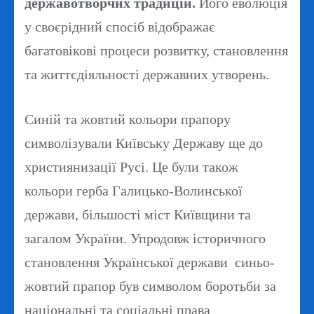
державотворчих традицій.
Його еволюція
у своєрідний спосіб відображає
багатовікові процеси розвитку, становлення
та життєдіяльності державних утворень.
Синій та жовтий кольори прапору
символізували Київську Державу ще до
християнизації Русі. Це були також
кольори герба Галицько-Волинської
держави, більшості міст Київщини та
загалом України. Упродовж історичного
становлення Української держави синьо-
жовтий прапор був символом боротьби за
національні та соціальні права