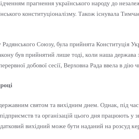
дченням прагнення українського народу до незалеж
аїнського конституціоналізму. Також існувала Тимч
у Радянського Союзу, була прийнята Конституція Укр
акону був прийнятий лише тоді, коли наша держава 
перервної добової сесії, Верховна Рада ввела в дію
 році
ержавним святом та вихідним днем. Однак, під час в
 підприємств та організацій цього дня працюють у
одатковий вихідний може бути наданий на розсуд ке