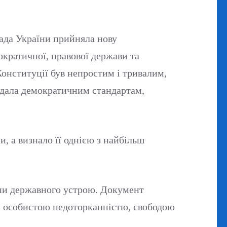
Рада України прийняла нову
кратичної, правової держави та
Конституції був непростим і тривалим,
відала демократичним стандартам,
, а визнало її однією з найбільш
ципи державного устрою. Документ
ю, особистою недоторканністю, свободою