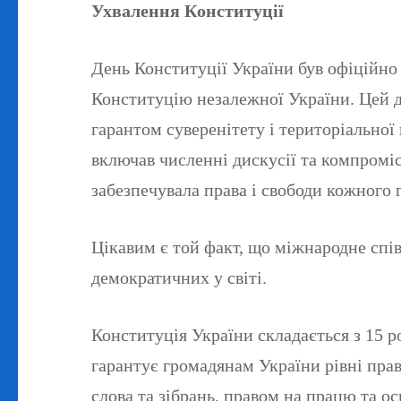
Ухвалення Конституції
День Конституції України був офіційно
Конституцію незалежної України. Цей д
гарантом суверенітету і територіальної
включав численні дискусії та компроміс
забезпечувала права і свободи кожного
Цікавим є той факт, що міжнародне спів
демократичних у світі.
Конституція України складається з 15 р
гарантує громадянам України рівні пра
слова та зібрань, правом на працю та осв