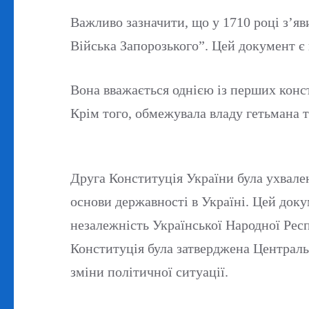
Важливо зазначити, що у 1710 році з’яв
Війська Запорозького”. Цей документ є
Вона вважається однією із перших консти
Крім того, обмежувала владу гетьмана т
Друга Конституція України була ухвал
основи державності в Україні. Цей док
незалежність Української Народної Респ
Конституція була затверджена Центральн
зміни політичної ситуації.