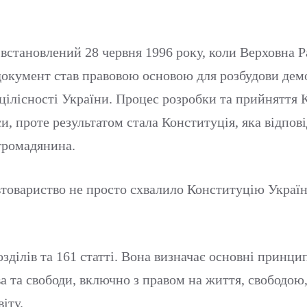
 встановлений 28 червня 1996 року, коли Верховна 
окумент став правовою основою для розбудови демо
 цілісності України. Процес розробки та прийняття 
и, проте результатом стала Конституція, яка відпо
 громадянина.
товариство не просто схвалило Конституцію України
озділів та 161 статті. Вона визначає основні прин
ва та свободи, включно з правом на життя, свободо
іту.