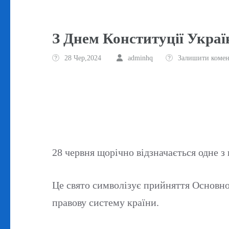
З Днем Конституції Украї
28 Чер,2024
adminhq
Залишити комен
28 червня щорічно відзначається одне 
Це свято символізує прийняття Основног
правову систему країни.