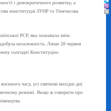
ності і демократичного розвитку, а
асова конституція ЗУНР та Тимчасова
аїнської РСР, яка зазнавала змін.
здобула незалежність. Лише 28 червня
 чинну сьогодні Конституцію.
оєнного часу, усі святкові вихідні дні
 звичному режимі. Якщо ж говорити про
рівництва.