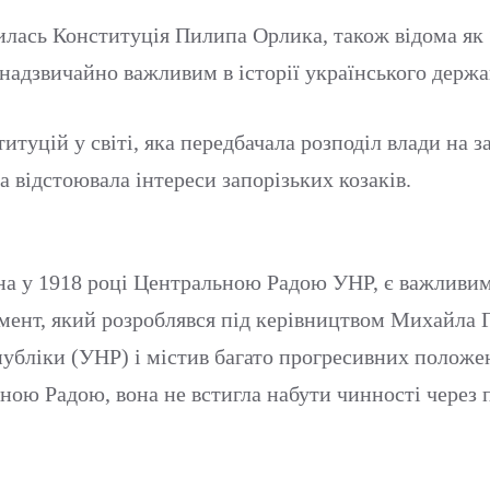
илась Конституція Пилипа Орлика, також відома як 
 надзвичайно важливим в історії українського держ
туцій у світі, яка передбачала розподіл влади на за
а відстоювала інтереси запорізьких козаків.
ена у 1918 році Центральною Радою УНР, є важливи
умент, який розроблявся під керівництвом Михайла
убліки (УНР) і містив багато прогресивних положен
ою Радою, вона не встигла набути чинності через п