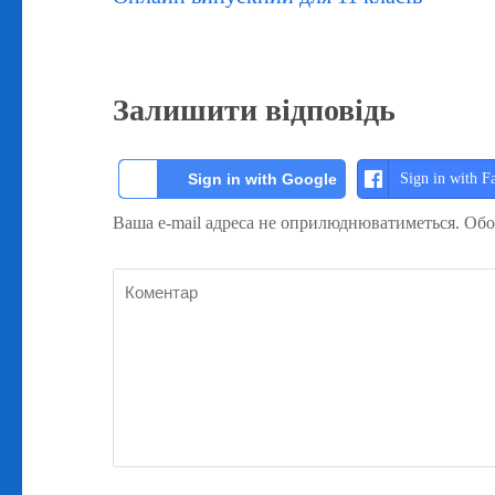
записів
Залишити відповідь
Sign in with F
Sign in with Google
Ваша e-mail адреса не оприлюднюватиметься.
Обо
Коментар