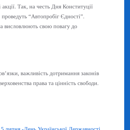
 акції. Так, на честь Дня Конституції
і проведуть “Автопробіг Єдності”.
 та висловлюють свою повагу до
ов’язки, важливість дотримання законів
верховенства права та цінність свободи.
15 липня -День Української Державності