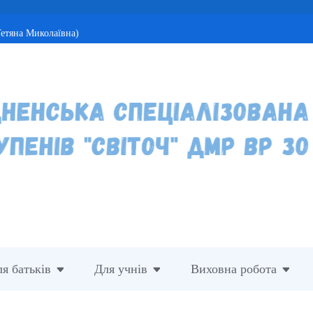
етяна Миколаївна)
я батьків
Для учнів
Виховна робота