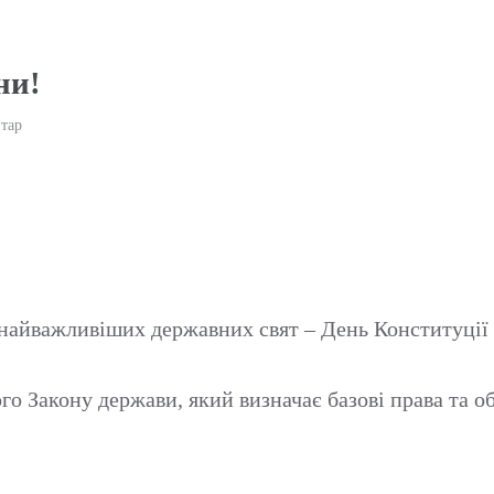
ни!
тар
з найважливіших державних свят – День Конституції
о Закону держави, який визначає базові права та о