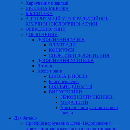
Харчування в закладі
ШКІЛЬНА МЕРЕЖА
БІБЛІОТЕКА
АЛГОРИТМ ДІЙ У РАЗІ РАДІАЦІЙНОЇ,
ХІМІЧНОЇ І БІОЛОГІЧНОЇ АТАКИ
ОБЕРЕЖНО: МІНИ
ДОСЯГНЕННЯ
ДОСЯГНЕННЯ УЧНІВ
ОЛІМПІАДИ
КОНКУРСИ
СПОРТИВНІ ДОСЯГНЕННЯ
ДОСЯГНЕННЯ УЧИТЕЛІВ
Літопис
Архів новин
ШКОЛА В ПОЕЗІЇ
Блоги вчителів
ШКІЛЬНІ ДИНАСТІЇ
ВИПУСКНИКИ
ЗІРКОВІ ВИПУСКНИКИ
МЕДАЛІСТИ
Учителі – випускники нашої
школи
Для батьків
Протидія вербуванню дітей. Недопущення
втягування здобувачів освіти до протиправної