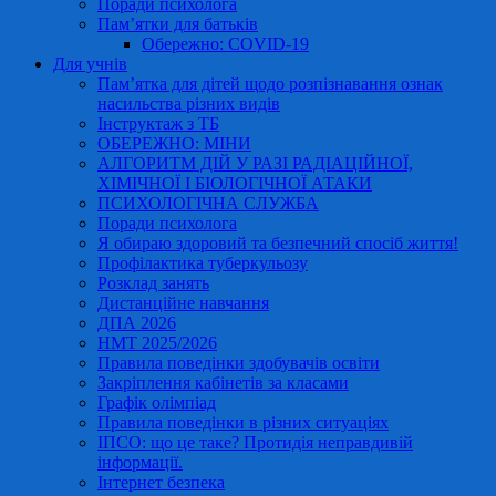
Поради психолога
Пам’ятки для батьків
Обережно: COVID-19
Для учнів
Пам’ятка для дітей щодо розпізнавання ознак
насильства різних видів
Інструктаж з ТБ
ОБЕРЕЖНО: МІНИ
АЛГОРИТМ ДІЙ У РАЗІ РАДІАЦІЙНОЇ,
ХІМІЧНОЇ І БІОЛОГІЧНОЇ АТАКИ
ПСИХОЛОГІЧНА СЛУЖБА
Поради психолога
Я обираю здоровий та безпечний спосіб життя!
Профілактика туберкульозу
Розклад занять
Дистанційне навчання
ДПА 2026
НМТ 2025/2026
Правила поведінки здобувачів освіти
Закріплення кабінетів за класами
Графік олімпіад
Правила поведінки в різних ситуаціях
ІПСО: що це таке? Протидія неправдивій
інформації.
Інтернет безпека