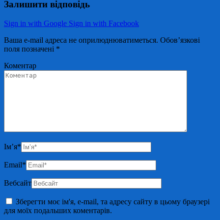
Залишити відповідь
Sign in with Google
Sign in with Facebook
Ваша e-mail адреса не оприлюднюватиметься.
Обов’язкові
поля позначені
*
Коментар
Ім’я
*
Email
*
Вебсайт
Зберегти моє ім'я, e-mail, та адресу сайту в цьому браузері
для моїх подальших коментарів.