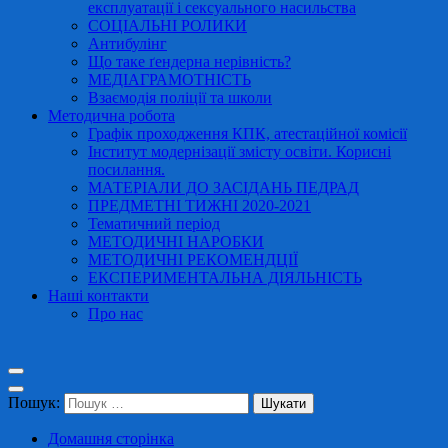
експлуатації і сексуального насильства
СОЦІАЛЬНІ РОЛИКИ
Антибулінг
Що таке ґендерна нерівність?
МЕДІАГРАМОТНІСТЬ
Взаємодія поліції та школи
Методична робота
Графік проходження КПК, атестаційної комісії
Інститут модернізації змісту освіти. Корисні
посилання.
МАТЕРІАЛИ ДО ЗАСІДАНЬ ПЕДРАД
ПРЕДМЕТНІ ТИЖНІ 2020-2021
Тематичний період
МЕТОДИЧНІ НАРОБКИ
МЕТОДИЧНІ РЕКОМЕНДЦІЇ
ЕКСПЕРИМЕНТАЛЬНА ДІЯЛЬНІСТЬ
Наші контакти
Про нас
Пошук:
Домашня сторінка