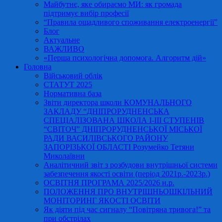
Майбутнє, яке обираємо МИ: як громада
підтримує вибір професії
“Правила ощадливого споживання електроенергії”
Блог
Актуальне
ВАЖЛИВО
«Перша психологічна допомога. Алгоритм дій»
Головна
Військовий облік
СТАТУТ 2025
Нормативна база
Звіти директора школи КОМУНАЛЬНОГО
ЗАКЛАДУ “ДНІПРОРУДНЕНСЬКА
СПЕЦІАЛІЗОВАНА ШКОЛА І-ІІІ СТУПЕНІВ
“СВІТОЧ” ДНІПРОРУДНЕНСЬКОЇ МІСЬКОЇ
РАДИ ВАСИЛІВСЬКОГО РАЙОНУ
ЗАПОРІЗЬКОЇ ОБЛАСТІ Розумейко Тетяни
Миколаївни
Аналітичний звіт з розбудови внутрішньої системи
забезпечення якості освіти (період 2021р.-2023р.)
ОСВІТНЯ ПРОГРАМА 2025/2026 н.р.
ПОЛОЖЕННЯ ПРО ВНУТРІШНЬОШКІЛЬНИЙ
МОНІТОРИНГ ЯКОСТІ ОСВІТИ
Як діяти під час сигналу “Повітряна тривога!” та
при обстрілах