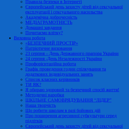
Правила безпеки в Інтернеті
Європейський день захисту дітей від сексуальної
експлуатації і сексуального насильства
Академічна доброчесність
МЕДІАГРАМОТНІСТЬ
Домашні завдання
Почитаємо влітку?
Виховна робота
«БЕЗПЕЧНИЙ ПРОСТІР»
Патріотичне виховання
23 серпня – День Державного прапора України
24 серпня -День Незалежності України
Профорієнтаційна робота
Графік проведення годин спілкування та
додаткових індивідуальних занять
Список класних керівників
ТИ ЯК?
Я обираю здоровий та безпечний спосіб життя!
Методичні наробки
ШКІЛЬНЕ САМОВРЯДУВАННЯ “ЛІДЕР”
Наша творчість
Що робити школам в разі бойових дій
Про поширення агресивної субкультури серед
підлітків
Європейський день захисту дітей від сексуальної