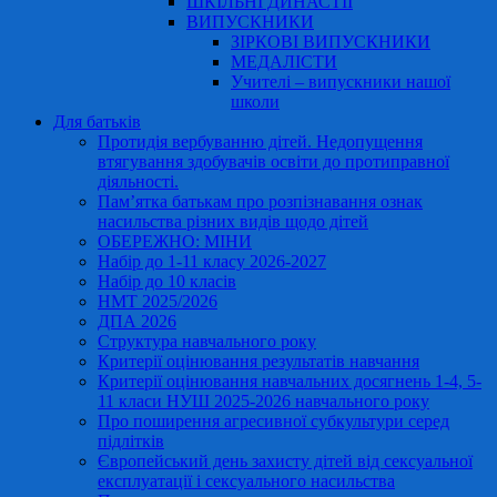
ШКІЛЬНІ ДИНАСТІЇ
ВИПУСКНИКИ
ЗІРКОВІ ВИПУСКНИКИ
МЕДАЛІСТИ
Учителі – випускники нашої
школи
Для батьків
Протидія вербуванню дітей. Недопущення
втягування здобувачів освіти до протиправної
діяльності.
Пам’ятка батькам про розпізнавання ознак
насильства різних видів щодо дітей
ОБЕРЕЖНО: МІНИ
Набір до 1-11 класу 2026-2027
Набір до 10 класів
НМТ 2025/2026
ДПА 2026
Структура навчального року
Критерії оцінювання результатів навчання
Критерії оцінювання навчальних досягнень 1-4, 5-
11 класи НУШ 2025-2026 навчального року
Про поширення агресивної субкультури серед
підлітків
Європейський день захисту дітей від сексуальної
експлуатації і сексуального насильства