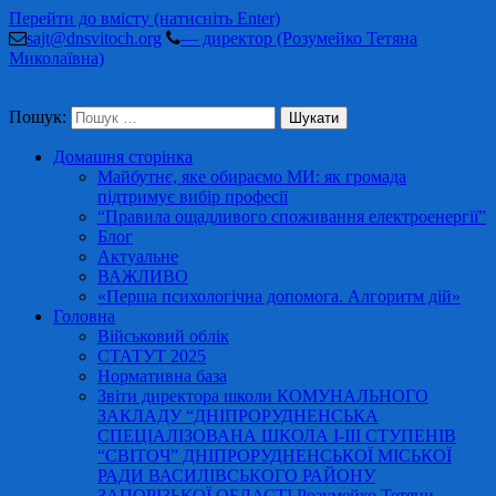
Перейти до вмісту (натисніть Enter)
sajt@dnsvitoch.org
— директор (Розумейко Тетяна
Миколаївна)
Пошук:
Домашня сторінка
Майбутнє, яке обираємо МИ: як громада
підтримує вибір професії
“Правила ощадливого споживання електроенергії”
Блог
Актуальне
ВАЖЛИВО
«Перша психологічна допомога. Алгоритм дій»
Головна
Військовий облік
СТАТУТ 2025
Нормативна база
Звіти директора школи КОМУНАЛЬНОГО
ЗАКЛАДУ “ДНІПРОРУДНЕНСЬКА
СПЕЦІАЛІЗОВАНА ШКОЛА І-ІІІ СТУПЕНІВ
“СВІТОЧ” ДНІПРОРУДНЕНСЬКОЇ МІСЬКОЇ
РАДИ ВАСИЛІВСЬКОГО РАЙОНУ
ЗАПОРІЗЬКОЇ ОБЛАСТІ Розумейко Тетяни