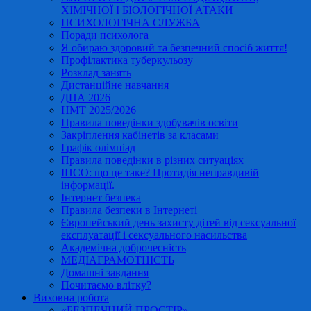
ХІМІЧНОЇ І БІОЛОГІЧНОЇ АТАКИ
ПСИХОЛОГІЧНА СЛУЖБА
Поради психолога
Я обираю здоровий та безпечний спосіб життя!
Профілактика туберкульозу
Розклад занять
Дистанційне навчання
ДПА 2026
НМТ 2025/2026
Правила поведінки здобувачів освіти
Закріплення кабінетів за класами
Графік олімпіад
Правила поведінки в різних ситуаціях
ІПСО: що це таке? Протидія неправдивій
інформації.
Інтернет безпека
Правила безпеки в Інтернеті
Європейський день захисту дітей від сексуальної
експлуатації і сексуального насильства
Академічна доброчесність
МЕДІАГРАМОТНІСТЬ
Домашні завдання
Почитаємо влітку?
Виховна робота
«БЕЗПЕЧНИЙ ПРОСТІР»