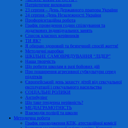
Патріотичне виховання
23 серпня – День Державного прапора України
24 серпня -День Незалежності України
Профорієнтаційна робота
Графік проведення годин спілкування та
додаткових індивідуальних занять
Список класних керівників
ТИ ЯК?
Я обираю здоровий та безпечний спосіб життя!
Методичні наробки
ШКІЛЬНЕ САМОВРЯДУВАННЯ “ЛІДЕР”
Наша творчість
Що робити школам в разі бойових дій
Про поширення агресивної субкультури серед
підлітків
Європейський день захисту дітей від сексуальної
експлуатації і сексуального насильства
СОЦІАЛЬНІ РОЛИКИ
Антибулінг
Що таке ґендерна нерівність?
МЕДІАГРАМОТНІСТЬ
Взаємодія поліції та школи
Методична робота
Графік проходження КПК, атестаційної комісії