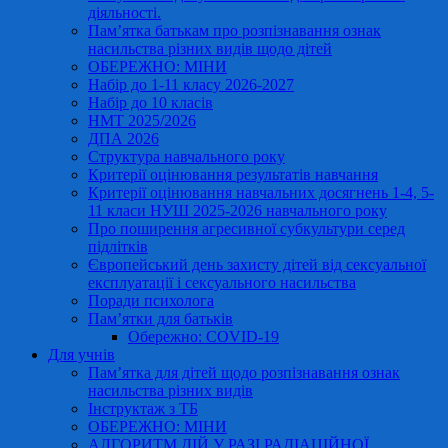
діяльності.
Пам’ятка батькам про розпізнавання ознак
насильства різних видів щодо дітей
ОБЕРЕЖНО: МІНИ
Набір до 1-11 класу 2026-2027
Набір до 10 класів
НМТ 2025/2026
ДПА 2026
Структура навчального року
Критерії оцінювання результатів навчання
Критерії оцінювання навчальних досягнень 1-4, 5-
11 класи НУШ 2025-2026 навчального року
Про поширення агресивної субкультури серед
підлітків
Європейський день захисту дітей від сексуальної
експлуатації і сексуального насильства
Поради психолога
Пам’ятки для батьків
Обережно: COVID-19
Для учнів
Пам’ятка для дітей щодо розпізнавання ознак
насильства різних видів
Інструктаж з ТБ
ОБЕРЕЖНО: МІНИ
АЛГОРИТМ ДІЙ У РАЗІ РАДІАЦІЙНОЇ,