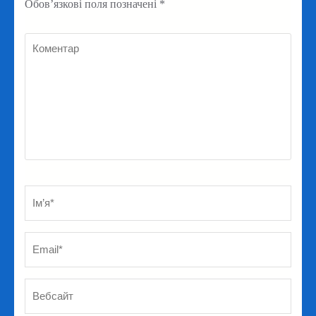
Обов’язкові поля позначені
*
Коментар
Ім’я
*
Em
Ве