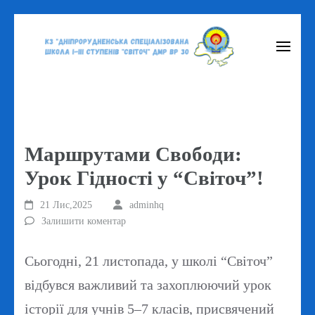
Перейти
до
вмісту
(натисніть
Enter)
Маршрутами Свободи:
Урок Гідності у “Світоч”!
21 Лис,2025
adminhq
Залишити коментар
Сьогодні, 21 листопада, у школі “Світоч”
відбувся важливий та захоплюючий урок
історії для учнів 5–7 класів, присвячений