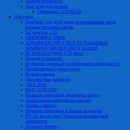
Поради психолога
Пам’ятки для батьків
Обережно: COVID-19
Для учнів
Пам’ятка для дітей щодо розпізнавання ознак
насильства різних видів
Інструктаж з ТБ
ОБЕРЕЖНО: МІНИ
АЛГОРИТМ ДІЙ У РАЗІ РАДІАЦІЙНОЇ,
ХІМІЧНОЇ І БІОЛОГІЧНОЇ АТАКИ
ПСИХОЛОГІЧНА СЛУЖБА
Поради психолога
Я обираю здоровий та безпечний спосіб життя!
Профілактика туберкульозу
Розклад занять
Дистанційне навчання
ДПА 2026
НМТ 2025/2026
Правила поведінки здобувачів освіти
Закріплення кабінетів за класами
Графік олімпіад
Правила поведінки в різних ситуаціях
ІПСО: що це таке? Протидія неправдивій
інформації.
Інтернет безпека