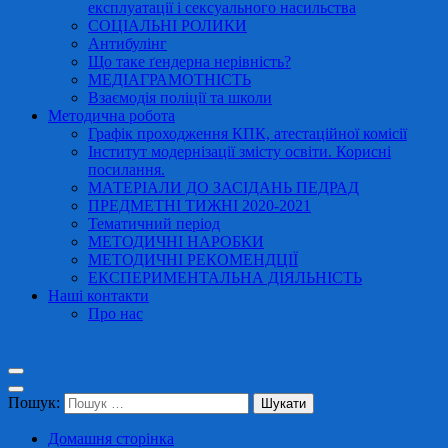
експлуатації і сексуального насильства
СОЦІАЛЬНІ РОЛИКИ
Антибулінг
Що таке ґендерна нерівність?
МЕДІАГРАМОТНІСТЬ
Взаємодія поліції та школи
Методична робота
Графік проходження КПК, атестаційної комісії
Інститут модернізації змісту освіти. Корисні
посилання.
МАТЕРІАЛИ ДО ЗАСІДАНЬ ПЕДРАД
ПРЕДМЕТНІ ТИЖНІ 2020-2021
Тематичний період
МЕТОДИЧНІ НАРОБКИ
МЕТОДИЧНІ РЕКОМЕНДЦІЇ
ЕКСПЕРИМЕНТАЛЬНА ДІЯЛЬНІСТЬ
Наші контакти
Про нас
Пошук:
Домашня сторінка