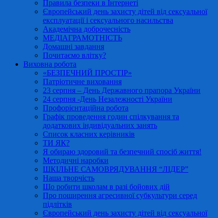
Правила безпеки в Інтернеті
Європейський день захисту дітей від сексуальної
експлуатації і сексуального насильства
Академічна доброчесність
МЕДІАГРАМОТНІСТЬ
Домашні завдання
Почитаємо влітку?
Виховна робота
«БЕЗПЕЧНИЙ ПРОСТІР»
Патріотичне виховання
23 серпня – День Державного прапора України
24 серпня -День Незалежності України
Профорієнтаційна робота
Графік проведення годин спілкування та
додаткових індивідуальних занять
Список класних керівників
ТИ ЯК?
Я обираю здоровий та безпечний спосіб життя!
Методичні наробки
ШКІЛЬНЕ САМОВРЯДУВАННЯ “ЛІДЕР”
Наша творчість
Що робити школам в разі бойових дій
Про поширення агресивної субкультури серед
підлітків
Європейський день захисту дітей від сексуальної