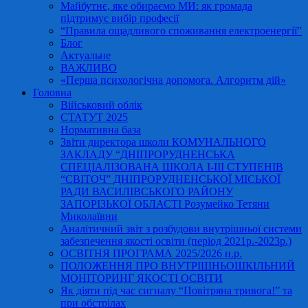
Майбутнє, яке обираємо МИ: як громада
підтримує вибір професії
“Правила ощадливого споживання електроенергії”
Блог
Актуальне
ВАЖЛИВО
«Перша психологічна допомога. Алгоритм дій»
Головна
Військовий облік
СТАТУТ 2025
Нормативна база
Звіти директора школи КОМУНАЛЬНОГО
ЗАКЛАДУ “ДНІПРОРУДНЕНСЬКА
СПЕЦІАЛІЗОВАНА ШКОЛА І-ІІІ СТУПЕНІВ
“СВІТОЧ” ДНІПРОРУДНЕНСЬКОЇ МІСЬКОЇ
РАДИ ВАСИЛІВСЬКОГО РАЙОНУ
ЗАПОРІЗЬКОЇ ОБЛАСТІ Розумейко Тетяни
Миколаївни
Аналітичний звіт з розбудови внутрішньої системи
забезпечення якості освіти (період 2021р.-2023р.)
ОСВІТНЯ ПРОГРАМА 2025/2026 н.р.
ПОЛОЖЕННЯ ПРО ВНУТРІШНЬОШКІЛЬНИЙ
МОНІТОРИНГ ЯКОСТІ ОСВІТИ
Як діяти під час сигналу “Повітряна тривога!” та
при обстрілах