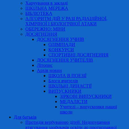
Харчування в закладі
ШКІЛЬНА МЕРЕЖА
БІБЛІОТЕКА
АЛГОРИТМ ДІЙ У РАЗІ РАДІАЦІЙНОЇ,
ХІМІЧНОЇ І БІОЛОГІЧНОЇ АТАКИ
ОБЕРЕЖНО: МІНИ
ДОСЯГНЕННЯ
ДОСЯГНЕННЯ УЧНІВ
ОЛІМПІАДИ
КОНКУРСИ
СПОРТИВНІ ДОСЯГНЕННЯ
ДОСЯГНЕННЯ УЧИТЕЛІВ
Літопис
Архів новин
ШКОЛА В ПОЕЗІЇ
Блоги вчителів
ШКІЛЬНІ ДИНАСТІЇ
ВИПУСКНИКИ
ЗІРКОВІ ВИПУСКНИКИ
МЕДАЛІСТИ
Учителі – випускники нашої
школи
Для батьків
Протидія вербуванню дітей. Недопущення
втягування здобувачів освіти до протиправної