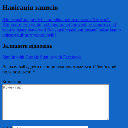
Навігація записів
Юні мільйонери? Ні – юні фінансисти школи “Світоч”!
Щиро вітаємо учнів, які показали блискучі результати на І
територіальному етапі Всеукраїнської учнівської олімпіади з
інформаційних технологій!
Залишити відповідь
Sign in with Google
Sign in with Facebook
Ваша e-mail адреса не оприлюднюватиметься.
Обов’язкові
поля позначені
*
Коментар