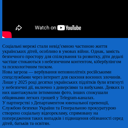
Соціальні мережі стали невід’ємною частиною життя
українських дітей, особливо в умовах війни. Однак, замість
безпечного простору для спілкування та розвитку, діти дедалі
частіше стикаються з небезпечним контентом, кібербулінгом
та психологічним тиском.
Нова загроза — вербування неповнолітніх російськими
спецслужбами через інтернет для скоєння воєнних злочинів.
Лише у 2025 році десятки українських підлітків були втягнуті
у небезпечні дії, включно з диверсіями та вибухами. Деяких із
них шантажували інтимними фото, інших спокушали
обіцянками легких грошей у Telegram-каналах.
У партнерстві з Департаментом ювенальної превенції,
Службою безпеки України та Генеральною прокуратурою
створено соціальну відеорекламу, спрямовану на
попередження таких випадків і підвищення обізнаності серед
дітей, батьків та освітян.