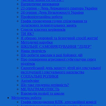
Патріотичне виховання
23 серпня – День Державного прапора України
24 серпня -День Незалежності України
Профорієнтаційна робота
Графік проведення годин спілкування та
додаткових індивідуальних занять
Список класних керівників
ТИ ЯК?
Я обираю здоровий та безпечний спосіб життя!
Методичні наробки
ШКІЛЬНЕ САМОВРЯДУВАННЯ “ЛІДЕР”
Наша творчість
Що робити школам в разі бойових дій
Про поширення агресивної субкультури серед
підлітків
Європейський день захисту дітей від сексуальної
експлуатації і сексуального насильства
СОЦІАЛЬНІ РОЛИКИ
Антибулінг
Що таке ґендерна нерівність?
МЕДІАГРАМОТНІСТЬ
Взаємодія поліції та школи
Методична робота
Графік проходження КПК, атестаційної комісії