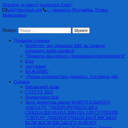
Перейти до вмісту (натисніть Enter)
sajt@dnsvitoch.org
— директор (Розумейко Тетяна
Миколаївна)
Пошук:
Домашня сторінка
Майбутнє, яке обираємо МИ: як громада
підтримує вибір професії
“Правила ощадливого споживання електроенергії”
Блог
Актуальне
ВАЖЛИВО
«Перша психологічна допомога. Алгоритм дій»
Головна
Військовий облік
СТАТУТ 2025
Нормативна база
Звіти директора школи КОМУНАЛЬНОГО
ЗАКЛАДУ “ДНІПРОРУДНЕНСЬКА
СПЕЦІАЛІЗОВАНА ШКОЛА І-ІІІ СТУПЕНІВ
“СВІТОЧ” ДНІПРОРУДНЕНСЬКОЇ МІСЬКОЇ
РАДИ ВАСИЛІВСЬКОГО РАЙОНУ
ЗАПОРІЗЬКОЇ ОБЛАСТІ Розумейко Тетяни