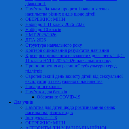
діяльності.
Пам’ятка батькам про розпізнавання ознак
насильства різних видів щодо дітей
ОБЕРЕЖНО: МІНИ
Набір до 1-11 класу 2026-2027
Набір до 10 класів
НМТ 2025/2026
ДПА 2026
Структура навчального року
Критерії оцінювання результатів навчання
Критерії оцінювання навчальних досягнень 1-4, 5-
11 класи НУШ 2025-2026 навчального року
Про поширення агресивної субкультури серед
підлітків
Європейський день захисту дітей від сексуальної
експлуатації і сексуального насильства
Поради психолога
Пам’ятки для батьків
Обережно: COVID-19
Для учнів
Пам’ятка для дітей щодо розпізнавання ознак
насильства різних видів
Інструктаж з ТБ
ОБЕРЕЖНО: МІНИ
АЛГОРИТМ ДІЙ У РАЗІ РАДІАЦІЙНОЇ,