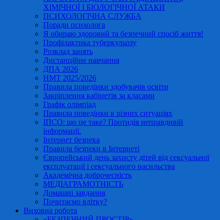
ХІМІЧНОЇ І БІОЛОГІЧНОЇ АТАКИ
ПСИХОЛОГІЧНА СЛУЖБА
Поради психолога
Я обираю здоровий та безпечний спосіб життя!
Профілактика туберкульозу
Розклад занять
Дистанційне навчання
ДПА 2026
НМТ 2025/2026
Правила поведінки здобувачів освіти
Закріплення кабінетів за класами
Графік олімпіад
Правила поведінки в різних ситуаціях
ІПСО: що це таке? Протидія неправдивій
інформації.
Інтернет безпека
Правила безпеки в Інтернеті
Європейський день захисту дітей від сексуальної
експлуатації і сексуального насильства
Академічна доброчесність
МЕДІАГРАМОТНІСТЬ
Домашні завдання
Почитаємо влітку?
Виховна робота
«БЕЗПЕЧНИЙ ПРОСТІР»