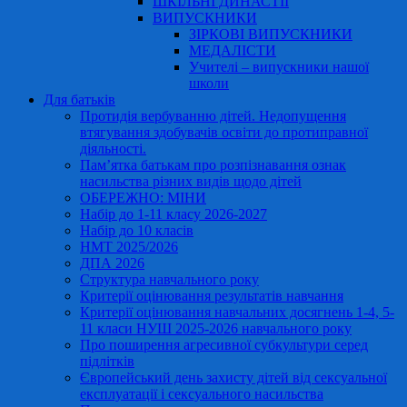
ШКІЛЬНІ ДИНАСТІЇ
ВИПУСКНИКИ
ЗІРКОВІ ВИПУСКНИКИ
МЕДАЛІСТИ
Учителі – випускники нашої
школи
Для батьків
Протидія вербуванню дітей. Недопущення
втягування здобувачів освіти до протиправної
діяльності.
Пам’ятка батькам про розпізнавання ознак
насильства різних видів щодо дітей
ОБЕРЕЖНО: МІНИ
Набір до 1-11 класу 2026-2027
Набір до 10 класів
НМТ 2025/2026
ДПА 2026
Структура навчального року
Критерії оцінювання результатів навчання
Критерії оцінювання навчальних досягнень 1-4, 5-
11 класи НУШ 2025-2026 навчального року
Про поширення агресивної субкультури серед
підлітків
Європейський день захисту дітей від сексуальної
експлуатації і сексуального насильства