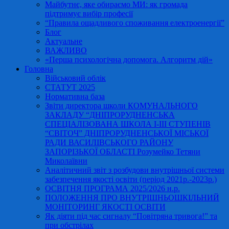
Майбутнє, яке обираємо МИ: як громада
підтримує вибір професії
“Правила ощадливого споживання електроенергії”
Блог
Актуальне
ВАЖЛИВО
«Перша психологічна допомога. Алгоритм дій»
Головна
Військовий облік
СТАТУТ 2025
Нормативна база
Звіти директора школи КОМУНАЛЬНОГО
ЗАКЛАДУ “ДНІПРОРУДНЕНСЬКА
СПЕЦІАЛІЗОВАНА ШКОЛА І-ІІІ СТУПЕНІВ
“СВІТОЧ” ДНІПРОРУДНЕНСЬКОЇ МІСЬКОЇ
РАДИ ВАСИЛІВСЬКОГО РАЙОНУ
ЗАПОРІЗЬКОЇ ОБЛАСТІ Розумейко Тетяни
Миколаївни
Аналітичний звіт з розбудови внутрішньої системи
забезпечення якості освіти (період 2021р.-2023р.)
ОСВІТНЯ ПРОГРАМА 2025/2026 н.р.
ПОЛОЖЕННЯ ПРО ВНУТРІШНЬОШКІЛЬНИЙ
МОНІТОРИНГ ЯКОСТІ ОСВІТИ
Як діяти під час сигналу “Повітряна тривога!” та
при обстрілах