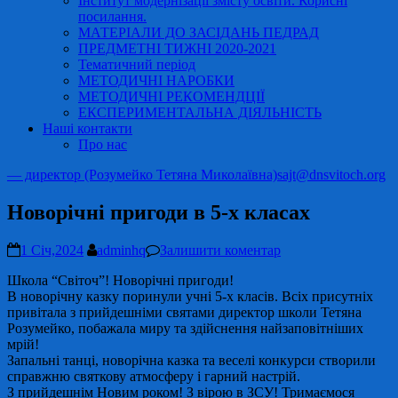
Інститут модернізації змісту освіти. Корисні
посилання.
МАТЕРІАЛИ ДО ЗАСІДАНЬ ПЕДРАД
ПРЕДМЕТНІ ТИЖНІ 2020-2021
Тематичний період
МЕТОДИЧНІ НАРОБКИ
МЕТОДИЧНІ РЕКОМЕНДЦІЇ
ЕКСПЕРИМЕНТАЛЬНА ДІЯЛЬНІСТЬ
Наші контакти
Про нас
— директор (Розумейко Тетяна Миколаївна)
sajt@dnsvitoch.org
Новорічні пригоди в 5-х класах
1 Січ,2024
adminhq
Залишити коментар
Школа “Світоч”! Новорічні пригоди!
В новорічну казку поринули учні 5-х класів. Всіх присутніх
привітала з прийдешніми святами директор школи Тетяна
Розумейко, побажала миру та здійснення найзаповітніших
мрій!
Запальні танці, новорічна казка та веселі конкурси створили
справжню святкову атмосферу і гарний настрій.
З прийдешнім Новим роком! З вірою в ЗСУ! Тримаємося