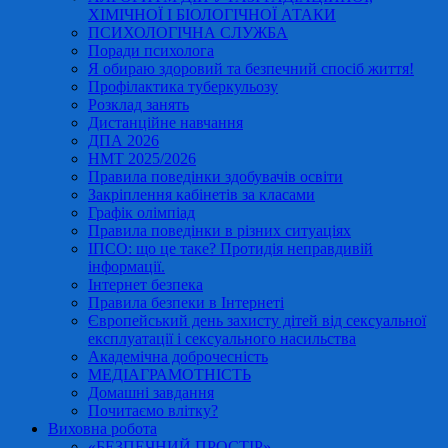
ХІМІЧНОЇ І БІОЛОГІЧНОЇ АТАКИ
ПСИХОЛОГІЧНА СЛУЖБА
Поради психолога
Я обираю здоровий та безпечний спосіб життя!
Профілактика туберкульозу
Розклад занять
Дистанційне навчання
ДПА 2026
НМТ 2025/2026
Правила поведінки здобувачів освіти
Закріплення кабінетів за класами
Графік олімпіад
Правила поведінки в різних ситуаціях
ІПСО: що це таке? Протидія неправдивій
інформації.
Інтернет безпека
Правила безпеки в Інтернеті
Європейський день захисту дітей від сексуальної
експлуатації і сексуального насильства
Академічна доброчесність
МЕДІАГРАМОТНІСТЬ
Домашні завдання
Почитаємо влітку?
Виховна робота
«БЕЗПЕЧНИЙ ПРОСТІР»