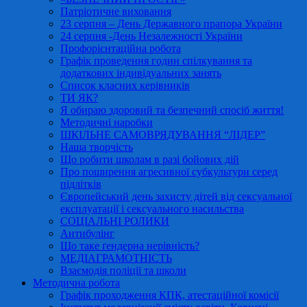
Патріотичне виховання
23 серпня – День Державного прапора України
24 серпня -День Незалежності України
Профорієнтаційна робота
Графік проведення годин спілкування та
додаткових індивідуальних занять
Список класних керівників
ТИ ЯК?
Я обираю здоровий та безпечний спосіб життя!
Методичні наробки
ШКІЛЬНЕ САМОВРЯДУВАННЯ “ЛІДЕР”
Наша творчість
Що робити школам в разі бойових дій
Про поширення агресивної субкультури серед
підлітків
Європейський день захисту дітей від сексуальної
експлуатації і сексуального насильства
СОЦІАЛЬНІ РОЛИКИ
Антибулінг
Що таке ґендерна нерівність?
МЕДІАГРАМОТНІСТЬ
Взаємодія поліції та школи
Методична робота
Графік проходження КПК, атестаційної комісії