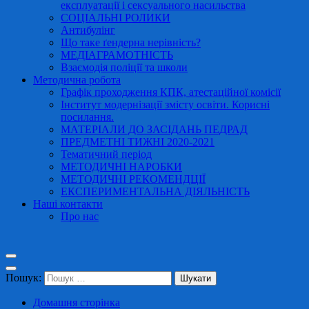
експлуатації і сексуального насильства
СОЦІАЛЬНІ РОЛИКИ
Антибулінг
Що таке ґендерна нерівність?
МЕДІАГРАМОТНІСТЬ
Взаємодія поліції та школи
Методична робота
Графік проходження КПК, атестаційної комісії
Інститут модернізації змісту освіти. Корисні
посилання.
МАТЕРІАЛИ ДО ЗАСІДАНЬ ПЕДРАД
ПРЕДМЕТНІ ТИЖНІ 2020-2021
Тематичний період
МЕТОДИЧНІ НАРОБКИ
МЕТОДИЧНІ РЕКОМЕНДЦІЇ
ЕКСПЕРИМЕНТАЛЬНА ДІЯЛЬНІСТЬ
Наші контакти
Про нас
Пошук:
Домашня сторінка