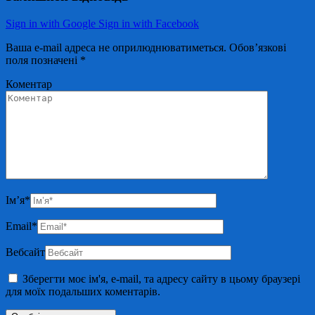
Sign in with Google
Sign in with Facebook
Ваша e-mail адреса не оприлюднюватиметься.
Обов’язкові
поля позначені
*
Коментар
Ім’я
*
Email
*
Вебсайт
Зберегти моє ім'я, e-mail, та адресу сайту в цьому браузері
для моїх подальших коментарів.