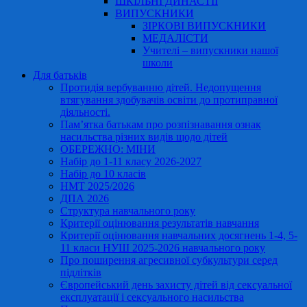
ШКІЛЬНІ ДИНАСТІЇ
ВИПУСКНИКИ
ЗІРКОВІ ВИПУСКНИКИ
МЕДАЛІСТИ
Учителі – випускники нашої
школи
Для батьків
Протидія вербуванню дітей. Недопущення
втягування здобувачів освіти до протиправної
діяльності.
Пам’ятка батькам про розпізнавання ознак
насильства різних видів щодо дітей
ОБЕРЕЖНО: МІНИ
Набір до 1-11 класу 2026-2027
Набір до 10 класів
НМТ 2025/2026
ДПА 2026
Структура навчального року
Критерії оцінювання результатів навчання
Критерії оцінювання навчальних досягнень 1-4, 5-
11 класи НУШ 2025-2026 навчального року
Про поширення агресивної субкультури серед
підлітків
Європейський день захисту дітей від сексуальної
експлуатації і сексуального насильства