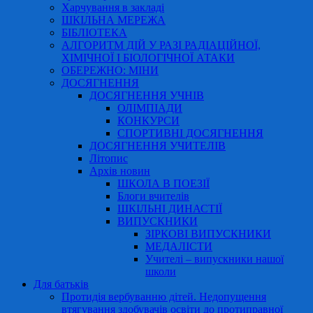
Харчування в закладі
ШКІЛЬНА МЕРЕЖА
БІБЛІОТЕКА
АЛГОРИТМ ДІЙ У РАЗІ РАДІАЦІЙНОЇ,
ХІМІЧНОЇ І БІОЛОГІЧНОЇ АТАКИ
ОБЕРЕЖНО: МІНИ
ДОСЯГНЕННЯ
ДОСЯГНЕННЯ УЧНІВ
ОЛІМПІАДИ
КОНКУРСИ
СПОРТИВНІ ДОСЯГНЕННЯ
ДОСЯГНЕННЯ УЧИТЕЛІВ
Літопис
Архів новин
ШКОЛА В ПОЕЗІЇ
Блоги вчителів
ШКІЛЬНІ ДИНАСТІЇ
ВИПУСКНИКИ
ЗІРКОВІ ВИПУСКНИКИ
МЕДАЛІСТИ
Учителі – випускники нашої
школи
Для батьків
Протидія вербуванню дітей. Недопущення
втягування здобувачів освіти до протиправної