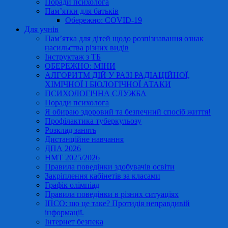
Поради психолога
Пам’ятки для батьків
Обережно: COVID-19
Для учнів
Пам’ятка для дітей щодо розпізнавання ознак
насильства різних видів
Інструктаж з ТБ
ОБЕРЕЖНО: МІНИ
АЛГОРИТМ ДІЙ У РАЗІ РАДІАЦІЙНОЇ,
ХІМІЧНОЇ І БІОЛОГІЧНОЇ АТАКИ
ПСИХОЛОГІЧНА СЛУЖБА
Поради психолога
Я обираю здоровий та безпечний спосіб життя!
Профілактика туберкульозу
Розклад занять
Дистанційне навчання
ДПА 2026
НМТ 2025/2026
Правила поведінки здобувачів освіти
Закріплення кабінетів за класами
Графік олімпіад
Правила поведінки в різних ситуаціях
ІПСО: що це таке? Протидія неправдивій
інформації.
Інтернет безпека