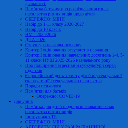
діяльності.
Пам’ятка батькам про розпізнавання ознак
насильства різних видів щодо дітей
ОБЕРЕЖНО: МІНИ
Набір до 1-11 класу 2026-2027
Набір до 10 класів
НМТ 2025/2026
ДПА 2026
Структура навчального року
Критерії оцінювання результатів навчання
Критерії оцінювання навчальних досягнень 1-4, 5-
11 класи НУШ 2025-2026 навчального року
Про поширення агресивної субкультури серед
підлітків
Європейський день захисту дітей від сексуальної
експлуатації і сексуального насильства
Поради психолога
Пам’ятки для батьків
Обережно: COVID-19
Для учнів
Пам’ятка для дітей щодо розпізнавання ознак
насильства різних видів
Інструктаж з ТБ
ОБЕРЕЖНО: МІНИ
АЛГОРИТМ ДІЙ У РАЗІ РАДІАЦІЙНОЇ,