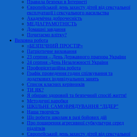
Правила безпеки в Інтернеті
Європейський день захисту дітей від сексуальної
експлуатації і сексуального насильства
Академічна доброчесність
МЕДІАГРАМОТНІСТЬ
Домашні завдання
Почитаємо влітку?
Виховна робота
«БЕЗПЕЧНИЙ ПРОСТІР»
Патріотичне виховання
23 серпня – День Державного прапора України
24 серпня -День Незалежності України
Профорієнтаційна робота
Графік проведення годин спілкування та
додаткових індивідуальних занять
Список класних керівників
ТИ ЯК?
Я обираю здоровий та безпечний спосіб життя!
Методичні наробки
ШКІЛЬНЕ САМОВРЯДУВАННЯ “ЛІДЕР”
Наша творчість
Що робити школам в разі бойових дій
Про поширення агресивної субкультури серед
підлітків
Європейський день захисту дітей від сексуальної