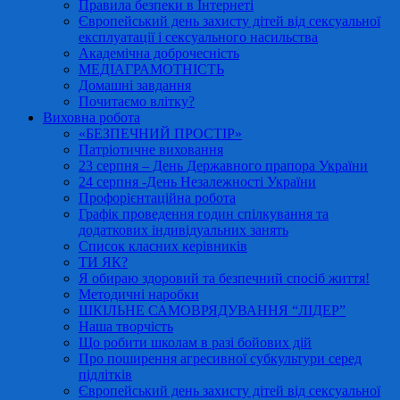
Правила безпеки в Інтернеті
Європейський день захисту дітей від сексуальної
експлуатації і сексуального насильства
Академічна доброчесність
МЕДІАГРАМОТНІСТЬ
Домашні завдання
Почитаємо влітку?
Виховна робота
«БЕЗПЕЧНИЙ ПРОСТІР»
Патріотичне виховання
23 серпня – День Державного прапора України
24 серпня -День Незалежності України
Профорієнтаційна робота
Графік проведення годин спілкування та
додаткових індивідуальних занять
Список класних керівників
ТИ ЯК?
Я обираю здоровий та безпечний спосіб життя!
Методичні наробки
ШКІЛЬНЕ САМОВРЯДУВАННЯ “ЛІДЕР”
Наша творчість
Що робити школам в разі бойових дій
Про поширення агресивної субкультури серед
підлітків
Європейський день захисту дітей від сексуальної