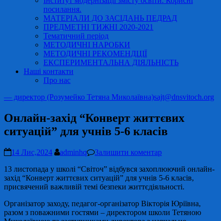
Інститут модернізації змісту освіти. Корисні
посилання.
МАТЕРІАЛИ ДО ЗАСІДАНЬ ПЕДРАД
ПРЕДМЕТНІ ТИЖНІ 2020-2021
Тематичний період
МЕТОДИЧНІ НАРОБКИ
МЕТОДИЧНІ РЕКОМЕНДЦІЇ
ЕКСПЕРИМЕНТАЛЬНА ДІЯЛЬНІСТЬ
Наші контакти
Про нас
— директор (Розумейко Тетяна Миколаївна)
sajt@dnsvitoch.org
Онлайн-захід “Конверт життєвих
ситуацій” для учнів 5-6 класів
14 Лис,2024
adminhq
Залишити коментар
13 листопада у школі “Світоч” відбувся захоплюючий онлайн-
захід “Конверт життєвих ситуацій” для учнів 5-6 класів,
присвячений важливій темі безпеки життєдіяльності.
Організатор заходу, педагог-організатор Вікторія Юріївна,
разом з поважними гостями – директором школи Тетяною