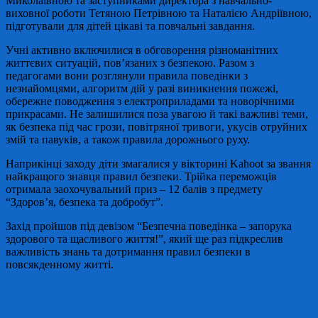
Миколаївною та заступниками директора з навчально-
виховної роботи Тетяною Петрівною та Наталією Андріївною,
підготували для дітей цікаві та повчальні завдання.
Учні активно включилися в обговорення різноманітних
життєвих ситуацій, пов’язаних з безпекою. Разом з
педагогами вони розглянули правила поведінки з
незнайомцями, алгоритм дій у разі виникнення пожежі,
обережне поводження з електроприладами та новорічними
прикрасами. Не залишилися поза увагою й такі важливі теми,
як безпека під час грози, повітряної тривоги, укусів отруйних
змій та павуків, а також правила дорожнього руху.
Наприкінці заходу діти змагалися у вікторині Kahoot за звання
найкращого знавця правил безпеки. Трійка переможців
отримала заохочувальний приз – 12 балів з предмету
“Здоров’я, безпека та добробут”.
Захід пройшов під девізом “Безпечна поведінка – запорука
здорового та щасливого життя!”, який ще раз підкреслив
важливість знань та дотримання правил безпеки в
повсякденному житті.