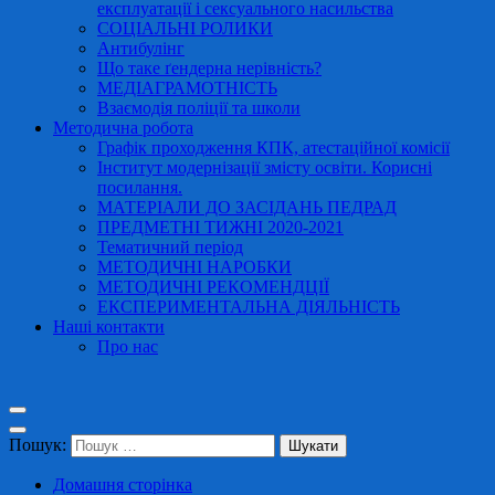
експлуатації і сексуального насильства
СОЦІАЛЬНІ РОЛИКИ
Антибулінг
Що таке ґендерна нерівність?
МЕДІАГРАМОТНІСТЬ
Взаємодія поліції та школи
Методична робота
Графік проходження КПК, атестаційної комісії
Інститут модернізації змісту освіти. Корисні
посилання.
МАТЕРІАЛИ ДО ЗАСІДАНЬ ПЕДРАД
ПРЕДМЕТНІ ТИЖНІ 2020-2021
Тематичний період
МЕТОДИЧНІ НАРОБКИ
МЕТОДИЧНІ РЕКОМЕНДЦІЇ
ЕКСПЕРИМЕНТАЛЬНА ДІЯЛЬНІСТЬ
Наші контакти
Про нас
Пошук:
Домашня сторінка