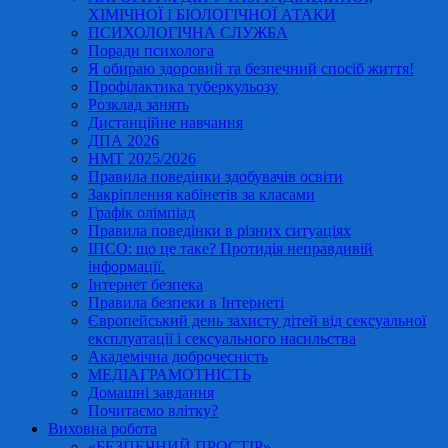
ХІМІЧНОЇ І БІОЛОГІЧНОЇ АТАКИ
ПСИХОЛОГІЧНА СЛУЖБА
Поради психолога
Я обираю здоровий та безпечний спосіб життя!
Профілактика туберкульозу
Розклад занять
Дистанційне навчання
ДПА 2026
НМТ 2025/2026
Правила поведінки здобувачів освіти
Закріплення кабінетів за класами
Графік олімпіад
Правила поведінки в різних ситуаціях
ІПСО: що це таке? Протидія неправдивій
інформації.
Інтернет безпека
Правила безпеки в Інтернеті
Європейський день захисту дітей від сексуальної
експлуатації і сексуального насильства
Академічна доброчесність
МЕДІАГРАМОТНІСТЬ
Домашні завдання
Почитаємо влітку?
Виховна робота
«БЕЗПЕЧНИЙ ПРОСТІР»