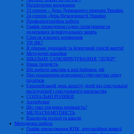
Патріотичне виховання
23 серпня – День Державного прапора України
24 серпня -День Незалежності України
Профорієнтаційна робота
Графік проведення годин спілкування та
додаткових індивідуальних занять
Список класних керівників
ТИ ЯК?
Я обираю здоровий та безпечний спосіб життя!
Методичні наробки
ШКІЛЬНЕ САМОВРЯДУВАННЯ “ЛІДЕР”
Наша творчість
Що робити школам в разі бойових дій
Про поширення агресивної субкультури серед
підлітків
Європейський день захисту дітей від сексуальної
експлуатації і сексуального насильства
СОЦІАЛЬНІ РОЛИКИ
Антибулінг
Що таке ґендерна нерівність?
МЕДІАГРАМОТНІСТЬ
Взаємодія поліції та школи
Методична робота
Графік проходження КПК, атестаційної комісії