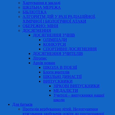
Харчування в закладі
ШКІЛЬНА МЕРЕЖА
БІБЛІОТЕКА
АЛГОРИТМ ДІЙ У РАЗІ РАДІАЦІЙНОЇ,
ХІМІЧНОЇ І БІОЛОГІЧНОЇ АТАКИ
ОБЕРЕЖНО: МІНИ
ДОСЯГНЕННЯ
ДОСЯГНЕННЯ УЧНІВ
ОЛІМПІАДИ
КОНКУРСИ
СПОРТИВНІ ДОСЯГНЕННЯ
ДОСЯГНЕННЯ УЧИТЕЛІВ
Літопис
Архів новин
ШКОЛА В ПОЕЗІЇ
Блоги вчителів
ШКІЛЬНІ ДИНАСТІЇ
ВИПУСКНИКИ
ЗІРКОВІ ВИПУСКНИКИ
МЕДАЛІСТИ
Учителі – випускники нашої
школи
Для батьків
Протидія вербуванню дітей. Недопущення
втягування здобувачів освіти до протиправної