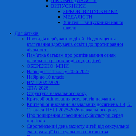
ШКІЛЬНІ ДИНАСТІЇ
ВИПУСКНИКИ
ЗІРКОВІ ВИПУСКНИКИ
МЕДАЛІСТИ
Учителі – випускники нашої
школи
Для батьків
Протидія вербуванню дітей. Недопущення
втягування здобувачів освіти до протиправної
діяльності.
Пам’ятка батькам про розпізнавання ознак
насильства різних видів щодо дітей
ОБЕРЕЖНО: МІНИ
Набір до 1-11 класу 2026-2027
Набір до 10 класів
НМТ 2025/2026
ДПА 2026
Структура навчального року
Критерії оцінювання результатів навчання
Критерії оцінювання навчальних досягнень 1-4, 5-
11 класи НУШ 2025-2026 навчального року
Про поширення агресивної субкультури серед
підлітків
Європейський день захисту дітей від сексуальної
експлуатації і сексуального насильства