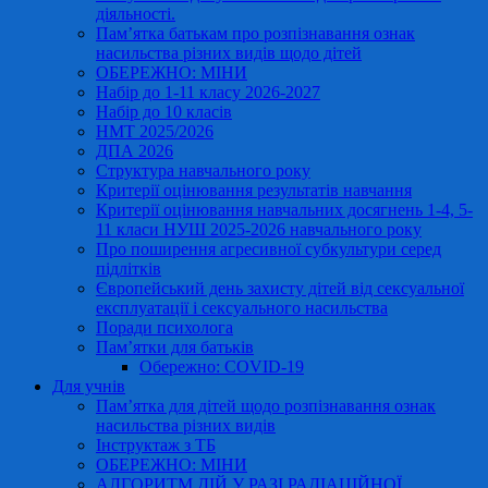
діяльності.
Пам’ятка батькам про розпізнавання ознак
насильства різних видів щодо дітей
ОБЕРЕЖНО: МІНИ
Набір до 1-11 класу 2026-2027
Набір до 10 класів
НМТ 2025/2026
ДПА 2026
Структура навчального року
Критерії оцінювання результатів навчання
Критерії оцінювання навчальних досягнень 1-4, 5-
11 класи НУШ 2025-2026 навчального року
Про поширення агресивної субкультури серед
підлітків
Європейський день захисту дітей від сексуальної
експлуатації і сексуального насильства
Поради психолога
Пам’ятки для батьків
Обережно: COVID-19
Для учнів
Пам’ятка для дітей щодо розпізнавання ознак
насильства різних видів
Інструктаж з ТБ
ОБЕРЕЖНО: МІНИ
АЛГОРИТМ ДІЙ У РАЗІ РАДІАЦІЙНОЇ,