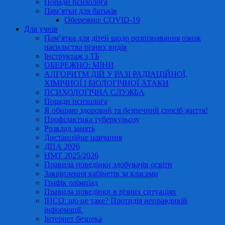
Поради психолога
Пам’ятки для батьків
Обережно: COVID-19
Для учнів
Пам’ятка для дітей щодо розпізнавання ознак
насильства різних видів
Інструктаж з ТБ
ОБЕРЕЖНО: МІНИ
АЛГОРИТМ ДІЙ У РАЗІ РАДІАЦІЙНОЇ,
ХІМІЧНОЇ І БІОЛОГІЧНОЇ АТАКИ
ПСИХОЛОГІЧНА СЛУЖБА
Поради психолога
Я обираю здоровий та безпечний спосіб життя!
Профілактика туберкульозу
Розклад занять
Дистанційне навчання
ДПА 2026
НМТ 2025/2026
Правила поведінки здобувачів освіти
Закріплення кабінетів за класами
Графік олімпіад
Правила поведінки в різних ситуаціях
ІПСО: що це таке? Протидія неправдивій
інформації.
Інтернет безпека