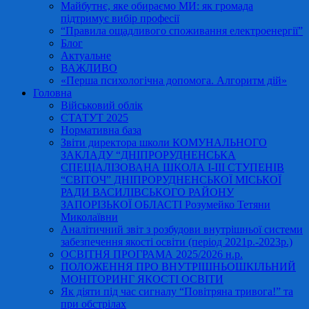
Майбутнє, яке обираємо МИ: як громада
підтримує вибір професії
“Правила ощадливого споживання електроенергії”
Блог
Актуальне
ВАЖЛИВО
«Перша психологічна допомога. Алгоритм дій»
Головна
Військовий облік
СТАТУТ 2025
Нормативна база
Звіти директора школи КОМУНАЛЬНОГО
ЗАКЛАДУ “ДНІПРОРУДНЕНСЬКА
СПЕЦІАЛІЗОВАНА ШКОЛА І-ІІІ СТУПЕНІВ
“СВІТОЧ” ДНІПРОРУДНЕНСЬКОЇ МІСЬКОЇ
РАДИ ВАСИЛІВСЬКОГО РАЙОНУ
ЗАПОРІЗЬКОЇ ОБЛАСТІ Розумейко Тетяни
Миколаївни
Аналітичний звіт з розбудови внутрішньої системи
забезпечення якості освіти (період 2021р.-2023р.)
ОСВІТНЯ ПРОГРАМА 2025/2026 н.р.
ПОЛОЖЕННЯ ПРО ВНУТРІШНЬОШКІЛЬНИЙ
МОНІТОРИНГ ЯКОСТІ ОСВІТИ
Як діяти під час сигналу “Повітряна тривога!” та
при обстрілах