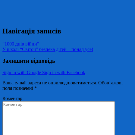
Навігація записів
“1000 днів війни”
У школі “Світоч” безпека дітей – понад усе!
Залишити відповідь
Sign in with Google
Sign in with Facebook
Ваша e-mail адреса не оприлюднюватиметься.
Обов’язкові
поля позначені
*
Коментар