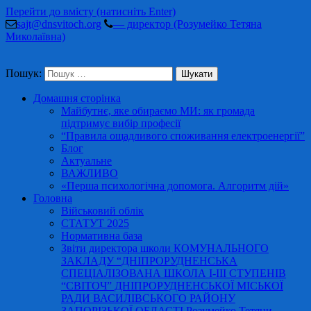
Перейти до вмісту (натисніть Enter)
sajt@dnsvitoch.org
— директор (Розумейко Тетяна
Миколаївна)
Пошук:
Домашня сторінка
Майбутнє, яке обираємо МИ: як громада
підтримує вибір професії
“Правила ощадливого споживання електроенергії”
Блог
Актуальне
ВАЖЛИВО
«Перша психологічна допомога. Алгоритм дій»
Головна
Військовий облік
СТАТУТ 2025
Нормативна база
Звіти директора школи КОМУНАЛЬНОГО
ЗАКЛАДУ “ДНІПРОРУДНЕНСЬКА
СПЕЦІАЛІЗОВАНА ШКОЛА І-ІІІ СТУПЕНІВ
“СВІТОЧ” ДНІПРОРУДНЕНСЬКОЇ МІСЬКОЇ
РАДИ ВАСИЛІВСЬКОГО РАЙОНУ
ЗАПОРІЗЬКОЇ ОБЛАСТІ Розумейко Тетяни