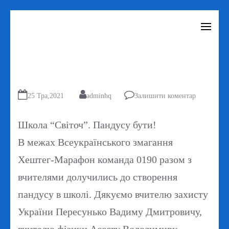
Перейти
до
вмісту
(натисніть
Enter)
25 Тра,2021
adminhq
Залишити коментар
Школа “Світоч”. Пандусу бути!
В межах Всеукраїнського змагання
Хештег-Марафон команда 0190 разом з
вчителями долучились до створення
пандусу в школі. Дякуємо вчителю захисту
України Пересунько Вадиму Дмитровичу,