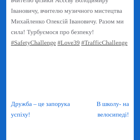
вчителю фізики Асєєву Володимиру
Івановичу, вчителю музичного мистецтва
Михайленко Олексій Івановичу. Разом ми
сила! Турбуємося про безпеку!
#SafetyChallenge
#Love39
#TrafficChallenge
Навігація
Дружба – це запорука
В школу- на
записів
успiху!
велосипеді!