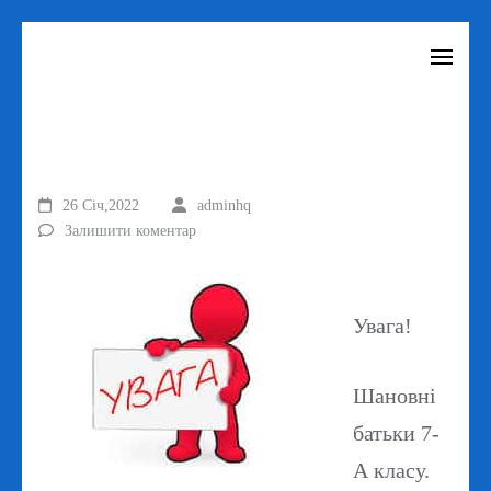
Перейти
до
вмісту
(натисніть
Enter)
26 Січ,2022
adminhq
Залишити коментар
Увага!
Шановні
батьки 7-
А класу.