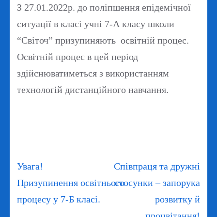
З 27.01.2022р. до поліпшення епідемічної
ситуації в класі учні 7-А класу школи
“Світоч” призупиняють освітній процес.
Освітній процес в цей період
здійснюватиметься з використанням
технологій дистанційного навчання.
Навігація
Увага!
Співпраця та дружні
записів
Призупинення освітнього
стосунки – запорука
процесу у 7-Б класі.
розвитку й
процвітання!